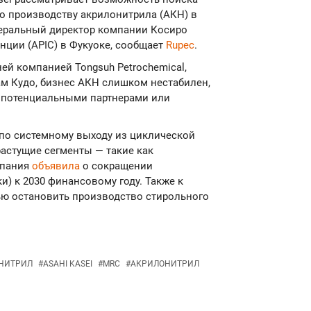
по производству акрилонитрила (АКН) в
неральный директор компании Косиро
нции (APIC) в Фукуоке, сообщает
Rupec
.
ей компанией Tongsuh Petrochemical,
вам Кудо, бизнес АКН слишком нестабилен,
с потенциальными партнерами или
i по системному выходу из циклической
астущие сегменты — такие как
мпания
объявила
о сокращении
и) к 2030 финансовому году. Также к
ью остановить производство стирольного
НИТРИЛ
#
ASAHI KASEI
#
MRC
#
АКРИЛОНИТРИЛ