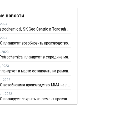
ие новости
2024
Kumho Petrochemical, SK Geo Centric и Tongsuh Petrochemical создадут цепочку поставок биомономеров
2024
Lotte MCC планирует возобновить производство ММА на линии №2 в Йосу
,
2023
Tongsuh Petrochemical планирует в середине мая закрыть на ремонт линию №3 по выпуску АКН в Ульсане
я
,
2023
LX MMA планирует в марте остановить на ремонт производство ММА на линии №2 в Йосу
я
,
2022
Lotte MCC возобновила производство ММА на линии №1 в Йосу
ря
,
2022
Lotte MCC планирует закрыть на ремонт производство ММА на линии №1 в Йосу