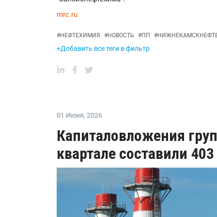
mrc.ru
#
НЕФТЕХИМИЯ
#
НОВОСТЬ
#
ПП
#
НИЖНЕКАМСКНЕФТ
+Добавить все теги в фильтр
01 Июня
,
2026
Капиталовложения груп
квартале составили 403