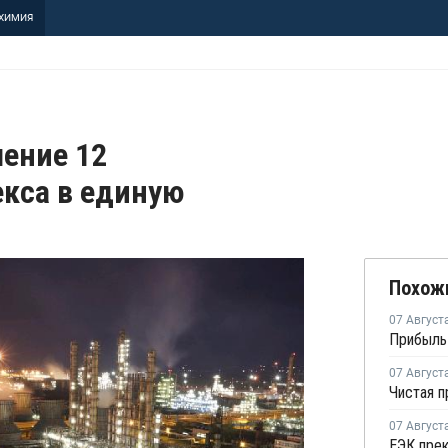
ХИМИЯ
ение 12
кса в единую
Похож
07 Август
07 Август
07 Август