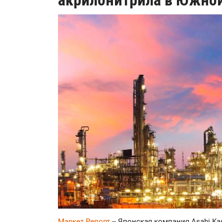
акрилонитрила в Южной
Маркет Репорт
-- Японская компания Asahi K