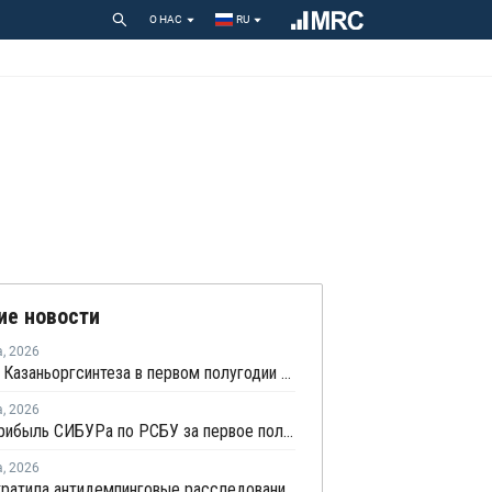
О НАС
RU
ие новости
а
,
2026
Прибыль Казаньоргсинтеза в первом полугодии сократилась более чем в 2 раза
а
,
2026
Чистая прибыль СИБУРа по РСБУ за первое полугодие сократилась в 3,6 раза
а
,
2026
ЕЭК прекратила антидемпинговые расследования против ПЭ и ПП из Азербайджана и Туркменистана