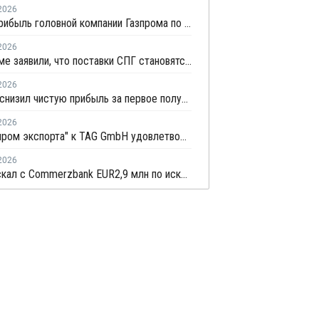
2026
Чистая прибыль головной компании Газпрома по РСБУ в первом полугодии составила 78 млрд рублей
2026
В Газпроме заявили, что поставки СПГ становятся менее надежным способом газоснабжения
2026
Новатэк снизил чистую прибыль за первое полугодие по МСФО на 3,1%
2026
Иск "Газпром экспорта" к TAG GmbH удовлетворили
2026
Суд взыскал с Commerzbank EUR2,9 млн по иску "Русхимальянса"