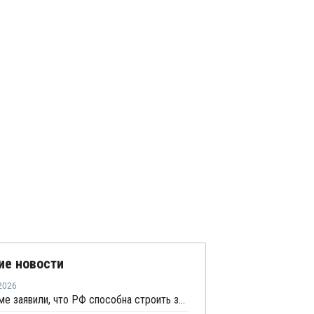
ие новости
2026
В Газпроме заявили, что РФ способна строить заводы СПГ как у себя, так и за рубежом