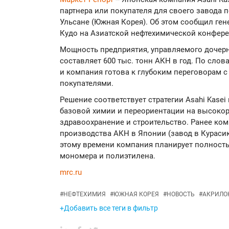
партнера или покупателя для своего завода 
Ульсане (Южная Корея). Об этом сообщил ге
Кудо на Азиатской нефтехимической конфере
Мощность предприятия, управляемого дочерн
составляет 600 тыс. тонн АКН в год. По сло
и компания готова к глубоким переговорам 
покупателями.
Решение соответствует стратегии Asahi Kase
базовой химии и переориентации на высокор
здравоохранение и строительство. Ранее ко
производства АКН в Японии (завод в Курасик
этому времени компания планирует полност
мономера и полиэтилена.
mrc.ru
#
НЕФТЕХИМИЯ
#
ЮЖНАЯ КОРЕЯ
#
НОВОСТЬ
#
АКРИЛО
+Добавить все теги в фильтр