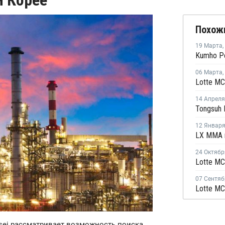
 Корее
Похож
19 Марта
,
06 Марта
,
14 Апреля
12 Январ
24 Октябр
07 Сентяб
asei рассматривает возможность поиска