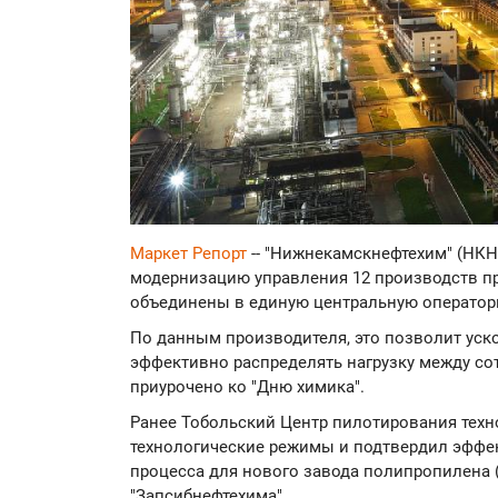
Маркет Репорт
-- "Нижнекамскнефтехим" (НКНХ
модернизацию управления 12 производств пр
объединены в единую центральную оператор
По данным производителя, это позволит уск
эффективно распределять нагрузку между со
приурочено ко "Дню химика".
Ранее Тобольский Центр пилотирования техн
технологические режимы и подтвердил эффе
процесса для нового завода полипропилена 
"Запсибнефтехима".