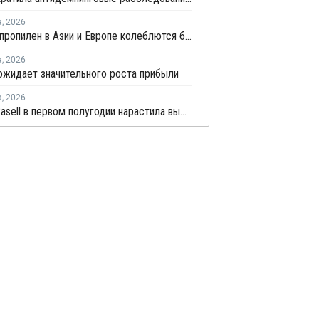
а
,
2026
Цены на пропилен в Азии и Европе колеблются близ уровня в USD1000
а
,
2026
 ожидает значительного роста прибыли
а
,
2026
LyondellBasell в первом полугодии нарастила выручку на 6,7%