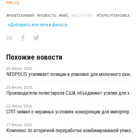
mrc.ru
#
НЕФТЕХИМИЯ
#
НОВОСТЬ
#
MRC
#
НЕОПОЛИС
#
ТАРА/УПАКОВКА
+Добавить все теги в фильтр
Похожие новости
30 Июля
,
2026
NEOPOLIS усиливает позиции в упаковке для молочного рынка
29 Июля
,
2026
Производители полистирола США объединяют усилия для защиты рынка от экологических ограничений
22 Июля
,
2026
СПП заявил о неравных условиях конкуренции для импортеров полимерной упаковки в рамках российского РОП
17 Июля
,
2026
Комплекс по вторичной переработке комбинированной упаковки запущен в Челябинске