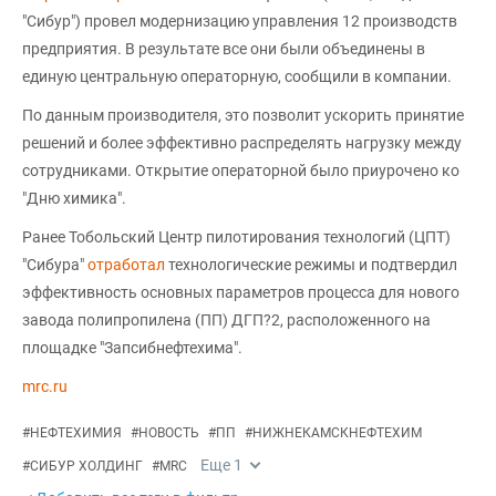
"Сибур") провел модернизацию управления 12 производств
предприятия. В результате все они были объединены в
единую центральную операторную, сообщили в компании.
По данным производителя, это позволит ускорить принятие
решений и более эффективно распределять нагрузку между
сотрудниками. Открытие операторной было приурочено ко
"Дню химика".
Ранее Тобольский Центр пилотирования технологий (ЦПТ)
"Сибура"
отработал
технологические режимы и подтвердил
эффективность основных параметров процесса для нового
завода полипропилена (ПП) ДГП?2, расположенного на
площадке "Запсибнефтехима".
mrc.ru
#
НЕФТЕХИМИЯ
#
НОВОСТЬ
#
ПП
#
НИЖНЕКАМСКНЕФТЕХИМ
Еще
1
#
СИБУР ХОЛДИНГ
#
MRC