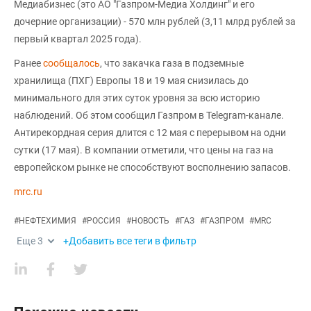
Медиабизнес (это АО "Газпром-Медиа Холдинг" и его
дочерние организации) - 570 млн рублей (3,11 млрд рублей за
первый квартал 2025 года).
Ранее
сообщалось
, что закачка газа в подземные
хранилища (ПХГ) Европы 18 и 19 мая снизилась до
минимального для этих суток уровня за всю историю
наблюдений. Об этом сообщил Газпром в Telegram-канале.
Антирекордная серия длится с 12 мая с перерывом на одни
сутки (17 мая). В компании отметили, что цены на газ на
европейском рынке не способствуют восполнению запасов.
mrc.ru
#
НЕФТЕХИМИЯ
#
РОССИЯ
#
НОВОСТЬ
#
ГАЗ
#
ГАЗПРОМ
#
MRC
Еще
3
+Добавить все теги в фильтр