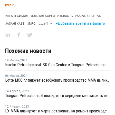
mrc.ru
#
НЕФТЕХИМИЯ
#
ЮЖНАЯ КОРЕЯ
#
НОВОСТЬ
#
АКРИЛОНИТРИЛ
Еще
1
+Добавить все теги в фильтр
#
ASAHI KASEI
#
MRC
Похожие новости
19 Марта
,
2024
Kumho Petrochemical, SK Geo Centric и Tongsuh Petrochemical создадут цепочку поставок биомономеров
06 Марта
,
2024
Lotte MCC планирует возобновить производство ММА на линии №2 в Йосу
14 Апреля
,
2023
Tongsuh Petrochemical планирует в середине мая закрыть на ремонт линию №3 по выпуску АКН в Ульсане
12 Января
,
2023
LX MMA планирует в марте остановить на ремонт производство ММА на линии №2 в Йосу