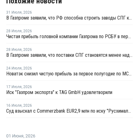
Похожие новости
31 Июля
,
2026
В Газпроме заявили, что РФ способна строить заводы СПГ как у себя, так и за рубежом
28 Июля
,
2026
Чистая прибыль головной компании Газпрома по РСБУ в первом полугодии составила 78 млрд рублей
28 Июля
,
2026
В Газпроме заявили, что поставки СПГ становятся менее надежным способом газоснабжения
24 Июля
,
2026
Новатэк снизил чистую прибыль за первое полугодие по МСФО на 3,1%
17 Июля
,
2026
Иск "Газпром экспорта" к TAG GmbH удовлетворили
16 Июля
,
2026
Суд взыскал с Commerzbank EUR2,9 млн по иску "Русхимальянса"
01 Июня
,
2026