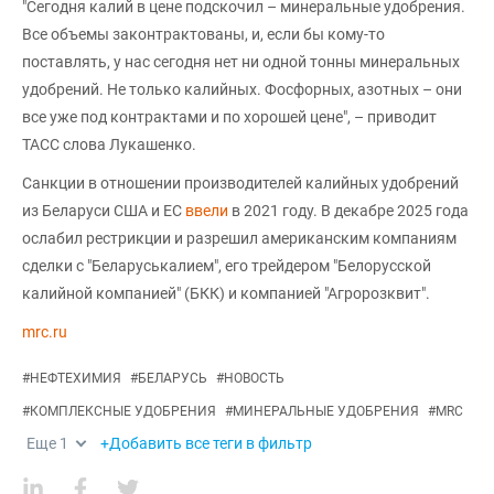
"Сегодня калий в цене подскочил – минеральные удобрения.
Все объемы законтрактованы, и, если бы кому-то
поставлять, у нас сегодня нет ни одной тонны минеральных
удобрений. Не только калийных. Фосфорных, азотных – они
все уже под контрактами и по хорошей цене", – приводит
ТАСС слова Лукашенко.
Санкции в отношении производителей калийных удобрений
из Беларуси США и ЕС
ввели
в 2021 году. В декабре 2025 года
ослабил рестрикции и разрешил американским компаниям
сделки с "Беларуськалием", его трейдером "Белорусской
калийной компанией" (БКК) и компанией "Агророзквит".
mrc.ru
#
НЕФТЕХИМИЯ
#
БЕЛАРУСЬ
#
НОВОСТЬ
#
КОМПЛЕКСНЫЕ УДОБРЕНИЯ
#
МИНЕРАЛЬНЫЕ УДОБРЕНИЯ
#
MRC
Еще
1
+Добавить все теги в фильтр