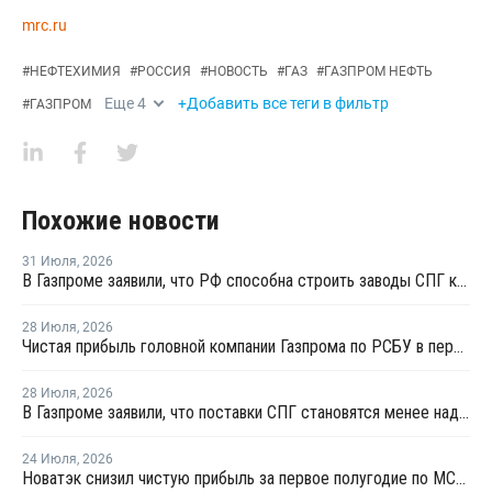
mrc.ru
#
НЕФТЕХИМИЯ
#
РОССИЯ
#
НОВОСТЬ
#
ГАЗ
#
ГАЗПРОМ НЕФТЬ
Еще
4
+Добавить все теги в фильтр
#
ГАЗПРОМ
Похожие новости
31 Июля
,
2026
В Газпроме заявили, что РФ способна строить заводы СПГ как у себя, так и за рубежом
28 Июля
,
2026
Чистая прибыль головной компании Газпрома по РСБУ в первом полугодии составила 78 млрд рублей
28 Июля
,
2026
В Газпроме заявили, что поставки СПГ становятся менее надежным способом газоснабжения
24 Июля
,
2026
Новатэк снизил чистую прибыль за первое полугодие по МСФО на 3,1%