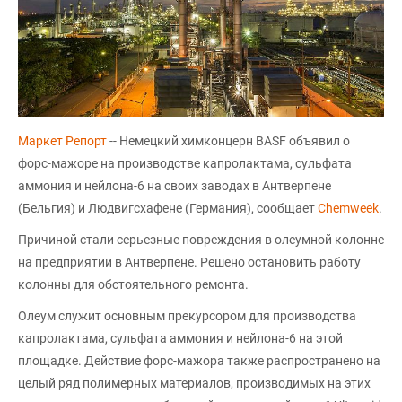
Маркет Репорт
-- Немецкий химконцерн BASF объявил о
форс-мажоре на производстве капролактама, сульфата
аммония и нейлона-6 на своих заводах в Антверпене
(Бельгия) и Людвигсхафене (Германия), сообщает
Chemweek
.
Причиной стали серьезные повреждения в олеумной колонне
на предприятии в Антверпене. Решено остановить работу
колонны для обстоятельного ремонта.
Олеум служит основным прекурсором для производства
капролактама, сульфата аммония и нейлона-6 на этой
площадке. Действие форс-мажора также распространено на
целый ряд полимерных материалов, производимых на этих