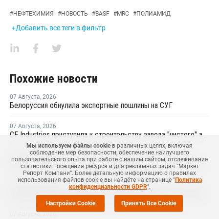
#
НЕФТЕХИМИЯ
#
НОВОСТЬ
#
BASF
#
MRC
#
ПОЛИАМИД
+Добавить все теги в фильтр
Похожие новости
07 Августа
,
2026
Белоруссия обнулила экспортные пошлины на СУГ
07 Августа
,
2026
CF Industries приступила к строительству завода "чистого" аммиака за USD4 миллиарда
Мы используем файлы cookie
в различных целях, включая
соблюдение мер безопасности, обеспечение наилучшего
07 Августа
,
2026
пользовательского опыта при работе с нашим сайтом, отслеживание
Геополитика перестраивает мировой рынок ПВХ — Китай лидирует в экспорте
статистики посещения ресурса и для рекламных задач “Маркет
Репорт Компани”. Более детальную информацию о правилах
использования файлов cookie вы найдёте на странице "
Политика
07 Августа
,
2026
конфиденциальности GDPR
".
Новый регламент по химпродукции вступит в силу в сентябре 2027 года
Настройки Cookie
Принять Все Cookie
07 Августа
,
2026