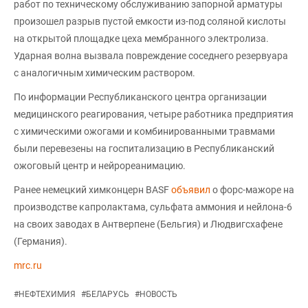
работ по техническому обслуживанию запорной арматуры
произошел разрыв пустой емкости из-под соляной кислоты
на открытой площадке цеха мембранного электролиза.
Ударная волна вызвала повреждение соседнего резервуара
с аналогичным химическим раствором.
По информации Республиканского центра организации
медицинского реагирования, четыре работника предприятия
с химическими ожогами и комбинированными травмами
были перевезены на госпитализацию в Республиканский
ожоговый центр и нейрореанимацию.
Ранее немецкий химконцерн BASF
объявил
о форс-мажоре на
производстве капролактама, сульфата аммония и нейлона-6
на своих заводах в Антверпене (Бельгия) и Людвигсхафене
(Германия).
mrc.ru
#
НЕФТЕХИМИЯ
#
БЕЛАРУСЬ
#
НОВОСТЬ