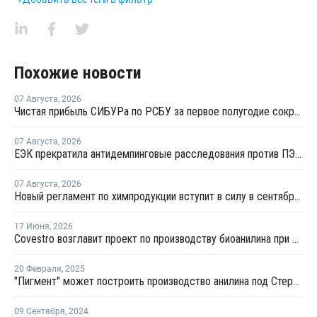
Похожие новости
07 Августа
,
2026
Чистая прибыль СИБУРа по РСБУ за первое полугодие сократилась в 3,6 раза
07 Августа
,
2026
ЕЭК прекратила антидемпинговые расследования против ПЭ и ПП из Азербайджана и Туркменистана
07 Августа
,
2026
Новый регламент по химпродукции вступит в силу в сентябре 2027 года
17 Июня
,
2026
Covestro возглавит проект по производству биоанилина при поддержке ЕС
20 Февраля
,
2025
"Пигмент" может построить производство анилина под Стерлитамаком
09 Сентября
,
2024