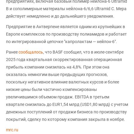
предприятиях, включая базовый полимер нейлона-6 Ultramid
B и сополимерные материалы нейлона-6/6,6 Ultramid C. Мера
действует немедленно и до дальнейшего уведомления.
Предприятие в Антверпене является одним из крупнейших в
Европе комплексов по производству полиамидов и работает
по интегрированной цепочке "капролактам — нейлон-6".
Ранее
сообщалось
, что BASF сообщил, что в июле-сентябре
2025 года квартальная скорректированная операционная
прибыль компании снизилась на 4,8%. При этом она
оказалась немногим выше предыдущих прогнозов,
поскольку негативное влияние валютных курсов и более
низкие цены были частично компенсированы
увеличившимся объемом продаж. EBITDA в третьем
квартале снизилась до EUR1,54 млрд (USD1,80 млрд) с учетом
денежных поступлений от продажи бизнеса по производству
покрытий, сделку по которому компания закрыла в ноябре.
mrc.ru