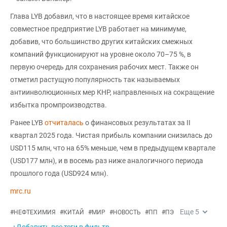
Глава LYB добавил, что в настоящее время китайское
совместное предприятие LYB работает на минимуме,
добавив, что большинство других китайских смежных
компаний функционируют на уровне около 70–75 %, в
первую очередь для сохранения рабочих мест. Также он
отметил растущую популярность так называемых
антиинволюционных мер КНР, направленных на сокращение
избытка промпроизводства.
Ранее LYB
отчиталась
о финансовых результатах за II
квартал 2025 года. Чистая прибыль компании снизилась до
USD115 млн, что на 65% меньше, чем в предыдущем квартале
(USD177 млн), и в восемь раз ниже аналогичного периода
прошлого года (USD924 млн).
mrc.ru
Еще
5
#
НЕФТЕХИМИЯ
#
КИТАЙ
#
МИР
#
НОВОСТЬ
#
ПП
#
ПЭ
+Добавить все теги в фильтр