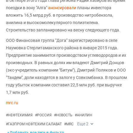
В октябре этого года глава региона Радий Хабиров во время
поездки в зону "Алга"
анонсировали
планы инвестора
вложить 16,5 млрд руб. в производство нитробензола,
анилина и высокомолекулярного полиэтилена.
Строительство запланировано на весну следующего года.
ООО Финансовая группа "Дога" зарегистрировано в селе
Наумовка Стерлитамакского района в январе 2015 года.
Предприятие занимается производством углеводородов и их
производных. В равных долях им владеют Дмитрий Донцов
(экс-учредитель компании "Битум"), Дмитрий Поляков и ООО
"Тандем", доли находятся в залоге у Совкомбанка. В прошлом
году убыток компании составил 22,5 млн руб. при выручке
1,7 млн руб.
mrc.ru
#
НЕФТЕХИМИЯ
#
РОССИЯ
#
НОВОСТЬ
#
АНИЛИН
Еще
2
#
ГАЗПРОМ НЕФТЕХИМ САЛАВАТ
#
MRC
+Добавить все теги в фильтр