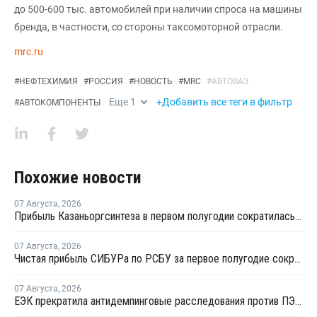
до 500-600 тыс. автомобилей при наличии спроса на машины
бренда, в частности, со стороны таксомоторной отрасли.
mrc.ru
#
НЕФТЕХИМИЯ
#
РОССИЯ
#
НОВОСТЬ
#
MRC
#
АВТОВАЗ
Еще
1
+Добавить все теги в фильтр
#
АВТОКОМПОНЕНТЫ
Похожие новости
07 Августа
,
2026
Прибыль Казаньоргсинтеза в первом полугодии сократилась более чем в 2 раза
07 Августа
,
2026
Чистая прибыль СИБУРа по РСБУ за первое полугодие сократилась в 3,6 раза
07 Августа
,
2026
ЕЭК прекратила антидемпинговые расследования против ПЭ и ПП из Азербайджана и Туркменистана