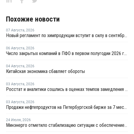
Похожие новости
07 Августа
,
2026
Новый регламент по химпродукции вступит в силу в сентябре 2027 года
06 Августа
,
2026
Число закрытых компаний в ПФО в первом полугодии 2026 года вдвое превысило число новых
04 Августа
,
2026
Китайская экономика сбавляет обороты
03 Августа
,
2026
Росстат и аналитики сошлись в оценках темпов замедления экономики
03 Августа
,
2026
Продажи нефтепродуктов на Петербургской бирже за 7 месяцев снизились на 11,2%, в июле – на 35,6%
24 Июля
,
2026
Минэнерго отметило стабилизацию ситуации с обеспечением топливом в ряде регионов