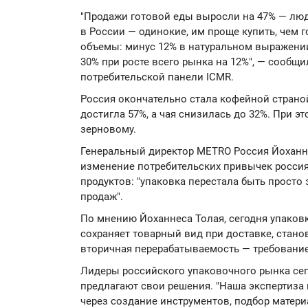
"Продажи готовой еды выросли на 47% — лю
в России — одинокие, им проще купить, чем 
объемы: минус 12% в натуральном выражении
30% при росте всего рынка на 12%", — сообщ
потребительской панели ICMR.
Россия окончательно стала кофейной страно
достигла 57%, а чая снизилась до 32%. При э
зерновому.
Генеральный директор METRO Россия Йоханне
изменение потребительских привычек россия
продуктов: "упаковка перестала быть просто 
продаж".
По мнению Йоханнеса Толая, сегодня упаковка
сохраняет товарный вид при доставке, стано
вторичная перерабатываемость — требование,
Лидеры российского упаковочного рынка сег
предлагают свои решения. "Наша экспертиза 
через создание инструментов, подбор матер