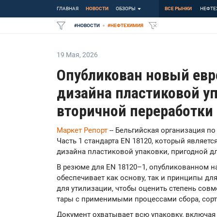
ГЛАВНАЯ
НОВОСТИ
ОБЗОРЫ
ВСЕ РЫНКИ
НЕФТЕ
#
НОВОСТИ
#
НЕФТЕХИМИЯ
19 Мая
,
2026
Опубликован новый евр
дизайна пластиковой у
вторичной переработки
Маркет Репорт
-- Бельгийская организация п
Часть 1 стандарта EN 18120, который являет
дизайна пластиковой упаковки, пригодной д
В резюме для EN 18120–1, опубликованном на
обеспечивает как основу, так и принципы дл
для утилизации, чтобы оценить степень сов
тары с применимыми процессами сбора, сорт
Документ охватывает всю упаковку, включая