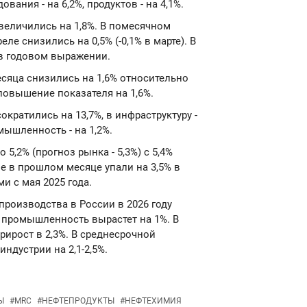
ания - на 6,2%, продуктов - на 4,1%.
величились на 1,8%. В помесячном
е снизились на 0,5% (-0,1% в марте). В
 в годовом выражении.
сяца снизились на 1,6% относительно
повышение показателя на 1,6%.
кратились на 13,7%, в инфраструктуру -
ышленность - на 1,2%.
5,2% (прогноз рынка - 5,3%) с 5,4%
е в прошлом месяце упали на 3,5% в
 с мая 2025 года.
производства в России в 2026 году
я промышленность вырастет на 1%. В
ирост в 2,3%. В среднесрочной
ндустрии на 2,1-2,5%.
Ы
#
MRC
#
НЕФТЕПРОДУКТЫ
#
НЕФТЕХИМИЯ