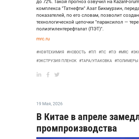
до 72%. Такой прогноз озвучил на KazanForu
комплекса "Татнефти" Азат Бикмурзин, переда
показателей, по его словам, позволит созд
технологической цепочки "параксилол — тере
полиэтилентерефталат (ПЭТ)".
mrc.ru
#
НЕФТЕХИМИЯ
#
НОВОСТЬ
#
ПП
#
ПС
#
ПЭ
#
MRC
#
ЭК
#
ЭКСТРУЗИЯ ПЛЕНОК
#
ТАРА/УПАКОВКА
#
ПОЛИМЕРЫ
19 Мая
,
2026
В Китае в апреле замед
промпроизводства