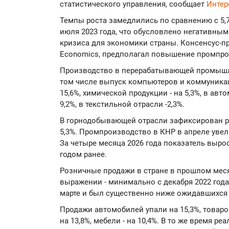
статистического управления, сообщает
Интер
Темпы роста замедлились по сравнению с 5,
июля 2023 года, что обусловлено негативны
кризиса для экономики страны. Консенсус-п
Economics, предполагал повышение промпрои
Производство в перерабатывающей промышле
том числе выпуск компьютеров и коммуника
15,6%, химической продукции - на 5,3%, в ав
9,2%, в текстильной отрасли -2,3%.
В горнодобывающей отрасли зафиксирован рос
5,3%. Промпроизводство в КНР в апреле увел
За четыре месяца 2026 года показатель выро
годом ранее.
Розничные продажи в стране в прошлом меся
выражении - минимально с декабря 2022 года
марте и был существенно ниже ожидавшихся 
Продажи автомобилей упали на 15,3%, товаров
на 13,8%, мебели - на 10,4%. В то же время р