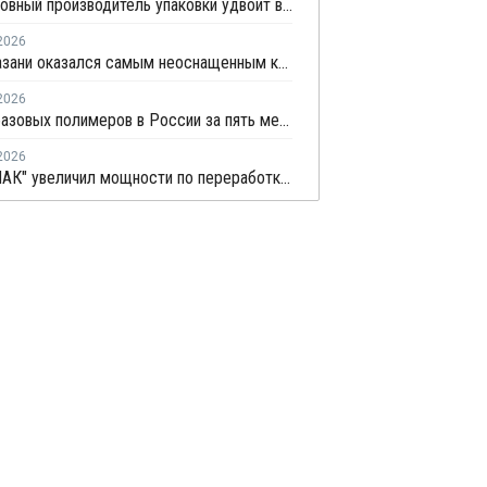
Подмосковный производитель упаковки удвоит выпуск воздушно-пузырчатой пленки до 30 млн кв. метров в год
2026
Центр Казани оказался самым неоснащенным контейнерами раздельного сбора отходов
2026
Выпуск базовых полимеров в России за пять месяцев вырос на 3,8%
2026
"Лидер ПАК" увеличил мощности по переработке полиэтилена