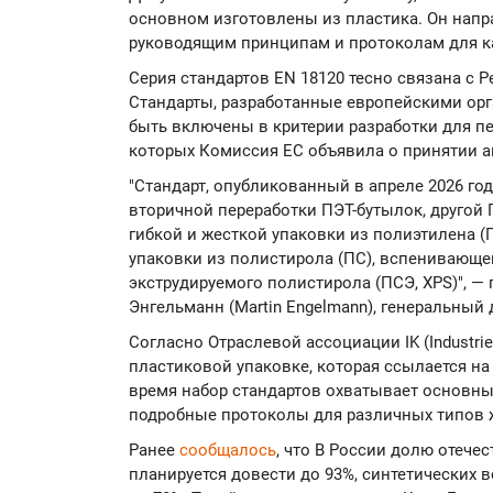
основном изготовлены из пластика. Он напр
руководящим принципам и протоколам для к
Серия стандартов EN 18120 тесно связана с 
Стандарты, разработанные европейскими ор
быть включены в критерии разработки для п
которых Комиссия ЕС объявила о принятии ак
"Стандарт, опубликованный в апреле 2026 год
вторичной переработки ПЭТ-бутылок, другой 
гибкой и жесткой упаковки из полиэтилена (
упаковки из полистирола (ПС), вспенивающе
экструдируемого полистирола (ПСЭ, XPS)", —
Энгельманн (Martin Engelmann), генеральный 
Согласно Отраслевой ассоциации IK (Industriev
пластиковой упаковке, которая ссылается на
время набор стандартов охватывает основны
подробные протоколы для различных типов ж
Ранее
сообщалось
, что В России долю отече
планируется довести до 93%, синтетических в