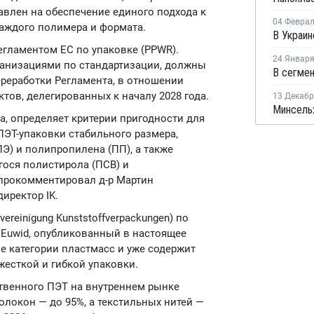
авлен на обеспечение единого подхода к
04 Февра
аждого полимера и формата.
Регламентом ЕС по упаковке (PPWR).
24 Январ
ганизациями по стандартизации, должны
ереработки Регламента, в отношении
тов, делегированных к началу 2028 года.
13 Декаб
а, определяет критерии пригодности для
ПЭТ-упаковки стабильного размера,
ПЭ) и полипропилена (ПП), а также
гося полистирола (ПСВ) и
 прокомментировал д-р Мартин
директор IK.
ereinigung Kunststoffverpackungen) по
 Euwid, опубликованный в настоящее
е категории пластмасс и уже содержит
есткой и гибкой упаковки.
ственного ПЭТ на внутреннем рынке
олокон — до 95%, а текстильных нитей —