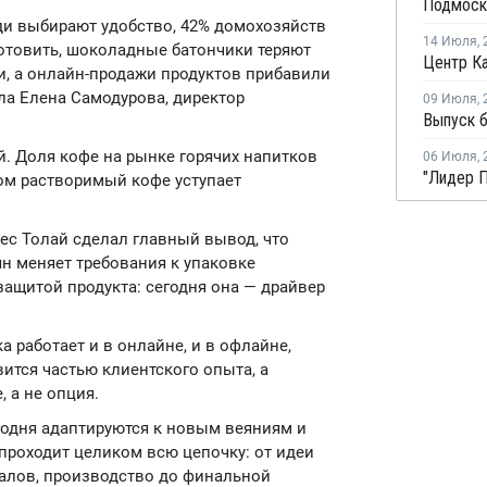
ди выбирают удобство, 42% домохозяйств
14 Июля
,
готовить, шоколадные батончики теряют
, а онлайн-продажи продуктов прибавили
ила Елена Самодурова, директор
09 Июля
,
й. Доля кофе на рынке горячих напитков
06 Июля
,
том растворимый кофе уступает
с Толай сделал главный вывод, что
н меняет требования к упаковке
защитой продукта: сегодня она — драйвер
 работает и в онлайне, и в офлайне,
вится частью клиентского опыта, а
 а не опция.
одня адаптируются к новым веяниям и
проходит целиком всю цепочку: от идеи
иалов, производство до финальной