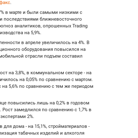
факс
.
7% в марте и были самыми низкими с
ми последствиями ближневосточного
рогноз аналитиков, опрошенных Trading
зводства на 5,9%.
нности в апреле увеличилось на 4%. В
ционного оборудования повысился на
томобильной отрасли подъем составил
т на 3,8%, в коммунальном секторе - на
ичилось на 0,05% по сравнению с мартом.
с на 5,6% по сравнению с тем же периодом
це повысились лишь на 0,2% в годовом
. Рост замедлился по сравнению с 1,7% в
экспертами 2%.
 для дома - на 15,1%, стройматериалов -
еализация табачных изделий и алкоголя