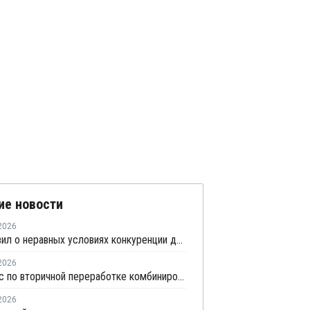
ие новости
2026
СПП заявил о неравных условиях конкуренции для импортеров полимерной упаковки в рамках российского РОП
2026
Комплекс по вторичной переработке комбинированной упаковки запущен в Челябинске
2026