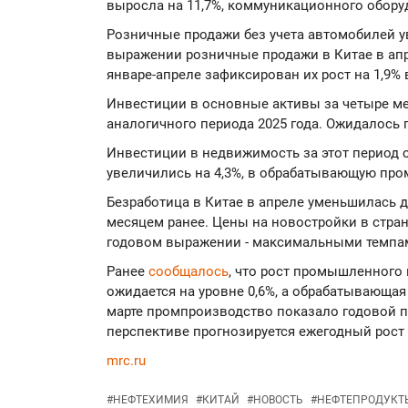
выросла на 11,7%, коммуникационного оборудов
Розничные продажи без учета автомобилей у
выражении розничные продажи в Китае в апрел
январе-апреле зафиксирован их рост на 1,9%
Инвестиции в основные активы за четыре ме
аналогичного периода 2025 года. Ожидалось 
Инвестиции в недвижимость за этот период со
увеличились на 4,3%, в обрабатывающую пром
Безработица в Китае в апреле уменьшилась до 
месяцем ранее. Цены на новостройки в стран
годовом выражении - максимальными темпами
Ранее
сообщалось
, что рост промышленного 
ожидается на уровне 0,6%, а обрабатывающа
марте промпроизводство показало годовой пр
перспективе прогнозируется ежегодный рост и
mrc.ru
#
НЕФТЕХИМИЯ
#
КИТАЙ
#
НОВОСТЬ
#
НЕФТЕПРОДУКТ