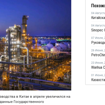
Похож
04 Август
Китайска
04 Август
07 Июля
,
26 Июня
,
23 Июня
,
01 Июня
,
водства в Китае в апреле увеличился на
 данные Государственного