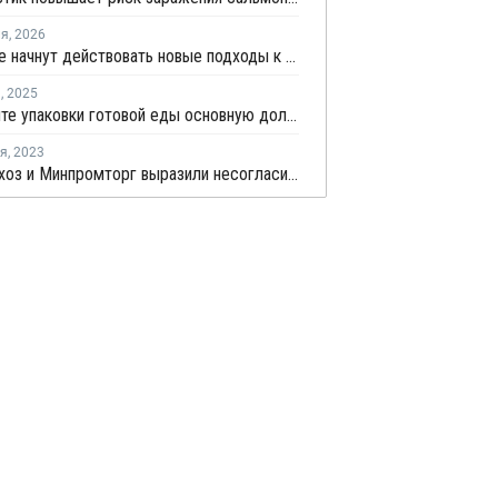
ля
,
2026
В Украине начнут действовать новые подходы к классификации пластика для защиты окружающей среды
я
,
2025
В сегменте упаковки готовой еды основную долю занял полипропилен
ря
,
2023
Минсельхоз и Минпромторг выразили несогласие с новыми ставками экосбора