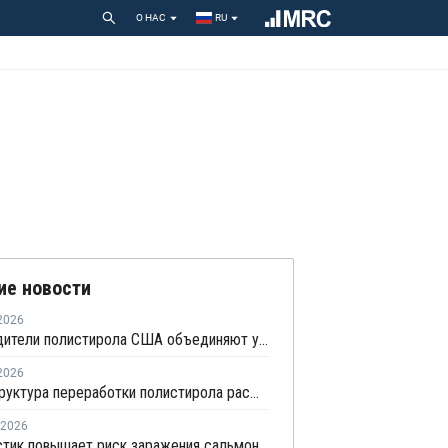
О НАС
RU
ие новости
2026
Производители полистирола США объединяют усилия для защиты рынка от экологических ограничений
2026
Инфраструктура переработки полистирола расширяется в Северной Америке
2026
Нанопластик повышает риск заражения сальмонеллой в продуктах питания