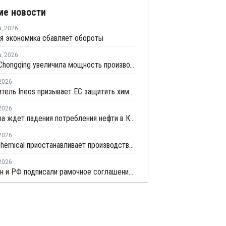
ие новости
а
,
2026
я экономика сбавляет обороты
а
,
2026
Sinopec Chongqing увеличила мощность производства ПВС до 210 тысяч тонн
2026
Руководитель Ineos призывает ЕС защитить химическую отрасль от китайского демпинга
2026
PetroChina ждет падения потребления нефти в Китае в 2026 году на 4,9%
2026
Wanhua Chemical приостанавливает производство МДИ для проведения планового техобслуживания
2026
Казахстан и РФ подписали рамочное соглашение по увеличению поставок российской нефти в КНР