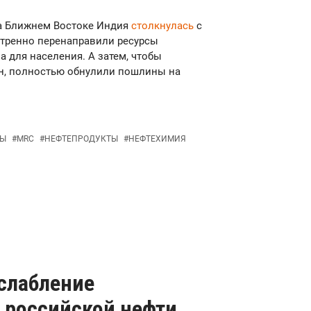
на Ближнем Востоке Индия
столкнулась
с
стренно перенаправили ресурсы
 для населения. А затем, чтобы
ен, полностью обнулили пошлины на
ТЫ
#
MRC
#
НЕФТЕПРОДУКТЫ
#
НЕФТЕХИМИЯ
слабление
 российской нефти