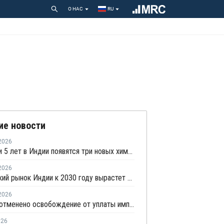
О НАС
RU
ие новости
2026
В течении 5 лет в Индии появятся три новых химических парка
2026
Химический рынок Индии к 2030 году вырастет на 20–35%
2026
В Индии отменено освобождение от уплаты импортных пошлин на нефтехимическую продукцию
026