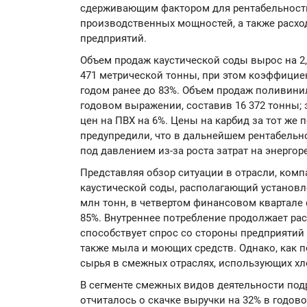
сдерживающим фактором для рентабельности
производственных мощностей, а также расхо
предприятий.
Объем продаж каустической соды вырос на 2,
471 метрической тонны, при этом коэффицие
годом ранее до 83%. Объем продаж поливини
годовом выражении, составив 16 372 тонны;
цен на ПВХ на 6%. Цены на карбид за тот же 
предупредили, что в дальнейшем рентабельн
под давлением из-за роста затрат на энергор
Представляя обзор ситуации в отрасли, комп
каустической соды, располагающий установ
млн тонн, в четвертом финансовом квартале 
85%. Внутреннее потребление продолжает ра
способствует спрос со стороны предприятий 
также мыла и моющих средств. Однако, как 
сырья в смежных отраслях, использующих хло
В сегменте смежных видов деятельности подр
отчиталось о скачке выручки на 32% в годово