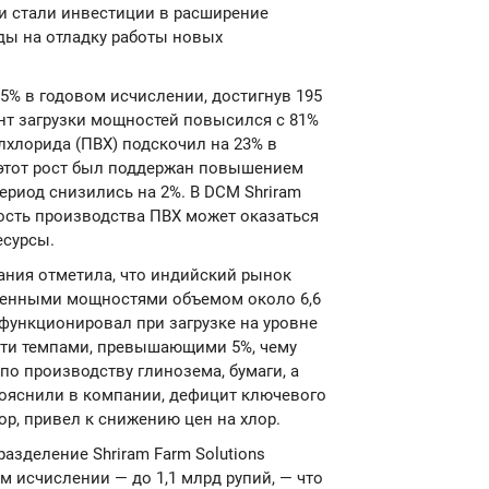
 стали инвестиции в расширение
ды на отладку работы новых
5% в годовом исчислении, достигнув 195
нт загрузки мощностей повысился с 81%
лхлорида (ПВХ) подскочил на 23% в
 этот рост был поддержан повышением
период снизились на 2%. В DCM Shriram
ость производства ПВХ может оказаться
есурсы.
ания отметила, что индийский рынок
ленными мощностями объемом около 6,6
функционировал при загрузке на уровне
сти темпами, превышающими 5%, чему
по производству глинозема, бумаги, а
пояснили в компании, дефицит ключевого
р, привел к снижению цен на хлор.
азделение Shriram Farm Solutions
м исчислении — до 1,1 млрд рупий, — что