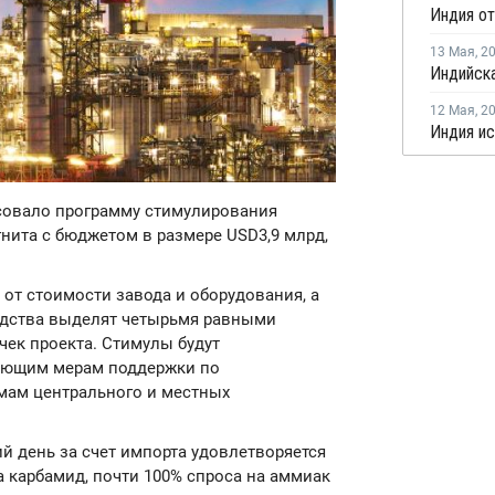
13 Мая
,
2
12 Мая
,
2
асовало программу стимулирования
гнита с бюджетом в размере USD3,9 млрд,
от стоимости завода и оборудования, а
редства выделят четырьмя равными
чек проекта. Стимулы будут
вующим мерам поддержки по
мам центрального и местных
ий день за счет импорта удовлетворяется
а карбамид, почти 100% спроса на аммиак