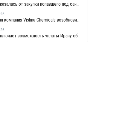
Индия отказалась от закупки попавшего под санкции СПГ из России
026
Индийская компания Vishnu Chemicals возобновила работу после длительного технического обслуживания
026
Индия исключает возможность уплаты Ирану сбора за транзит нефти и газа через Ормузский пролив