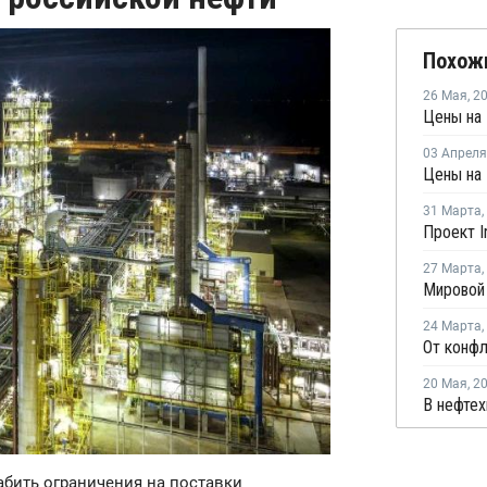
Похож
26 Мая
,
2
Цены на 
03 Апреля
31 Марта
,
27 Марта
,
24 Марта
,
20 Мая
,
2
абить ограничения на поставки