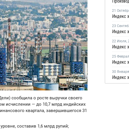
21 Октябр
23 Сентяб
22 Июля
,
25 Февра
30 Январ
(Дели) сообщила о росте выручки своего
ом исчислении — до 10,7 млрд индийских
финансового квартала, завершившегося 31
ровне, составив 1,6 млрд рупий;