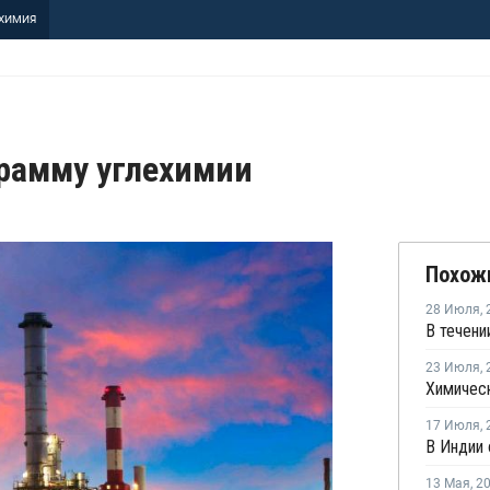
ХИМИЯ
рамму углехимии
Похож
28 Июля
,
23 Июля
,
17 Июля
,
13 Мая
,
2