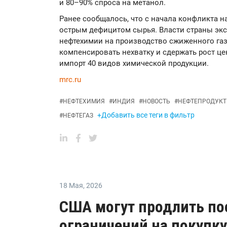
и 80–90% спроса на метанол.
Ранее сообщалось, что с начала конфликта 
острым дефицитом сырья. Власти страны эк
нефтехимии на производство сжиженного газа
компенсировать нехватку и сдержать рост ц
импорт 40 видов химической продукции.
mrc.ru
#
НЕФТЕХИМИЯ
#
ИНДИЯ
#
НОВОСТЬ
#
НЕФТЕПРОДУК
+Добавить все теги в фильтр
#
НЕФТЕГАЗ
18 Мая
,
2026
США могут продлить по
ограничений на покупку