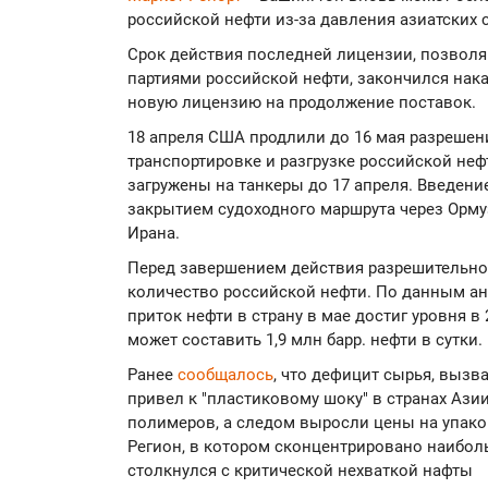
российской нефти из-за давления азиатских 
Срок действия последней лицензии, позвол
партиями российской нефти, закончился нак
новую лицензию на продолжение поставок.
18 апреля США продлили до 16 мая разрешен
транспортировке и разгрузке российской неф
загружены на танкеры до 17 апреля. Введен
закрытием судоходного маршрута через Орм
Ирана.
Перед завершением действия разрешительно
количество российской нефти. По данным ан
приток нефти в страну в мае достиг уровня в 
может составить 1,9 млн барр. нефти в сутки.
Ранее
сообщалось
, что дефицит сырья, выз
привел к "пластиковому шоку" в странах Аз
полимеров, а следом выросли цены на упако
Регион, в котором сконцентрировано наибо
столкнулся с критической нехваткой нафты