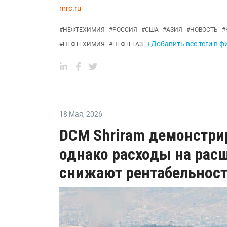
mrc.ru
#
НЕФТЕХИМИЯ
#
РОССИЯ
#
США
#
АЗИЯ
#
НОВОСТЬ
#
+Добавить все теги в ф
#
НЕФТЕХИМИЯ
#
НЕФТЕГАЗ
18 Мая
,
2026
DCM Shriram демонстрир
однако расходы на рас
снижают рентабельнос