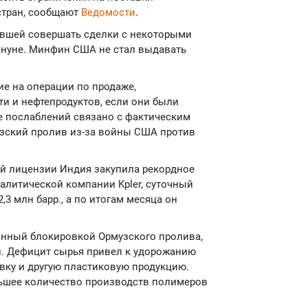
стран, сообщают
Ведомости
.
явшей совершать сделки с некоторыми
ануне. Минфин США не стал выдавать
ие на операции по продаже,
ти и нефтепродуктов, если они были
ие послаблений связано с фактическим
узский пролив из-за войны США против
й лицензии Индия закупила рекордное
алитической компании Kpler, суточный
2,3 млн барр., а по итогам месяца он
ванный блокировкой Ормузского пролива,
ии. Дефицит сырья привел к удорожанию
вку и другую пластиковую продукцию.
льшее количество производств полимеров