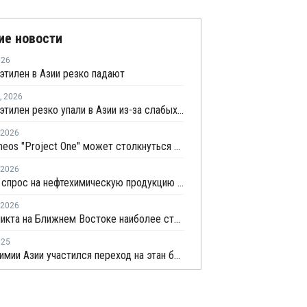
ие новости
026
этилен в Азии резко падают
,
2026
Цены на этилен резко упали в Азии из-за слабых показателей в сегменте энергоносителей
2026
Проект Ineos "Project One" может столкнуться с задержками на фоне ирано-американского конфликта
2026
Мировой спрос на нефтехимическую продукцию в 2026 году может снизиться на 25%
2026
От конфликта на Ближнем Востоке наиболее страдает химпром Европы и Азии
025
В нефтехимии Азии участился переход на этан благодаря дешевому сырью из США