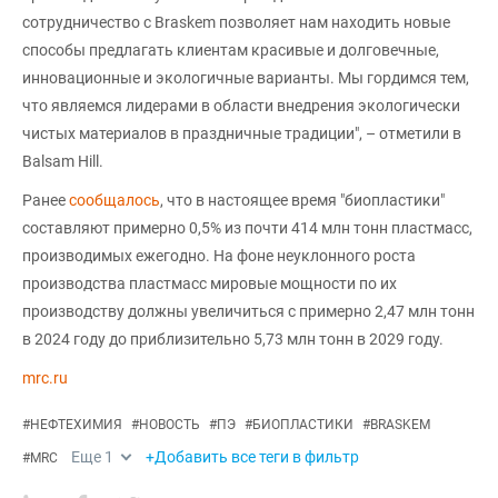
сотрудничество с Braskem позволяет нам находить новые
способы предлагать клиентам красивые и долговечные,
инновационные и экологичные варианты. Мы гордимся тем,
что являемся лидерами в области внедрения экологически
чистых материалов в праздничные традиции", – отметили в
Balsam Hill.
Ранее
сообщалось
, что в настоящее время "биопластики"
составляют примерно 0,5% из почти 414 млн тонн пластмасс,
производимых ежегодно. На фоне неуклонного роста
производства пластмасс мировые мощности по их
производству должны увеличиться с примерно 2,47 млн тонн
в 2024 году до приблизительно 5,73 млн тонн в 2029 году.
mrc.ru
#
НЕФТЕХИМИЯ
#
НОВОСТЬ
#
ПЭ
#
БИОПЛАСТИКИ
#
BRASKEM
Еще
1
+Добавить все теги в фильтр
#
MRC