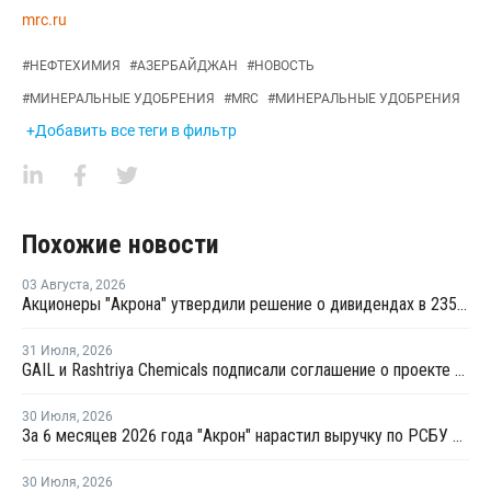
mrc.ru
#
НЕФТЕХИМИЯ
#
АЗЕРБАЙДЖАН
#
НОВОСТЬ
#
МИНЕРАЛЬНЫЕ УДОБРЕНИЯ
#
MRC
#
МИНЕРАЛЬНЫЕ УДОБРЕНИЯ
+Добавить все теги в фильтр
Похожие новости
03 Августа
,
2026
Акционеры "Акрона" утвердили решение о дивидендах в 235 рублей на акцию
31 Июля
,
2026
GAIL и Rashtriya Chemicals подписали соглашение о проекте по производству удобрений на основе природного газа
30 Июля
,
2026
За 6 месяцев 2026 года "Акрон" нарастил выручку по РСБУ на 1,3%
30 Июля
,
2026