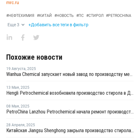
mrc.ru
#
НЕФТЕХИМИЯ
#
КИТАЙ
#
НОВОСТЬ
#
ПС
#
СТИРОЛ
#
PETROCHINA
Еще
3
+Добавить все теги в фильтр
Похожие новости
19 Августа
,
2025
Wanhua Chemical запускает новый завод по производству метилметакрилата стирола оптического класса в Китае
13 Мая
,
2025
Hengli Petrochemical возобновила производство стирола в Даляне после ремонта
08 Мая
,
2025
PetroChina Lanzhou Petrochemical начала ремонт производства стирола в Китае
28 Апреля
,
2025
Китайская Jiangsu Shenghong закрыла производство стирола и окиси пропилена на неопределенный срок