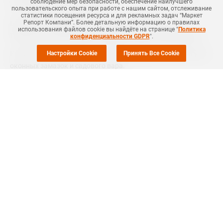
соблюдение мер безопасности, обеспечение наилучшего
сообщила пресс-служба суда.
пользовательского опыта при работе с нашим сайтом, отслеживание
статистики посещения ресурса и для рекламных задач “Маркет
Репорт Компани”. Более детальную информацию о правилах
Банкротства предприятия потребовало ООО "Гамма".
использования файлов cookie вы найдёте на странице "
Политика
Требования кредиторов составляют около 9,2 млн рублей.
конфиденциальности GDPR
".
Рязанский завод пластмасс специализировался на выпуске
Настройки Cookie
Принять Все Cookie
оконных замазок и садового вара.
В сентябре Арбитражный суд Хабаровского края
ввел
начальную процедуру банкротства отношении "Компании
Ремсталь". Компания участвует в строительстве
специализированного терминала по перевалке сжиженных
углеводородных газов (СУГ) на Дальнем Востоке.
mrc.ru
#
НЕФТЕХИМИЯ
#
РОССИЯ
#
НОВОСТЬ
#
MRC
#
ЗАВОД ПЛАСТИЧЕСКИХ МАСС, РЯЗАНЬ
+Добавить все теги в фильтр