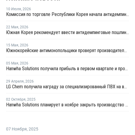
10 Июля
,
2026
Комиссия по торговле Республики Корея начала антидемпинговое расследование в отношении китайского ПВХ-С
22 Мая
,
2026
Южная Корея рекомендует ввести антидемпинговые пошлины на пастообразный ПВХ в Европе
15 Мая
,
2026
Южнокорейские антимонопольщики проверят производителей ПВХ на предмет картельного сговора
05 Мая
,
2026
Hanwha Solutions получила прибыль в первом квартале и прогнозирует рост прибыли далее
29 Апреля
,
2026
LG Chem получила награду за специализированный ПВХ на выставке Chinaplas 2026
02 Октября
,
2025
Hanwha Solutions планирует в ноябре закрыть производство ПВХ в Ульсане на ремонт
07 Ноября
,
2025