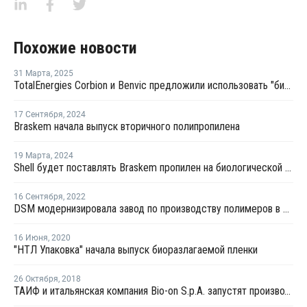
Похожие новости
31 Марта
,
2025
TotalEnergies Corbion и Benvic предложили использовать "биопластики" в автопроме и медицине
17 Сентября
,
2024
Braskem начала выпуск вторичного полипропилена
19 Марта
,
2024
Shell будет поставлять Braskem пропилен на биологической основе
16 Сентября
,
2022
DSM модернизировала завод по производству полимеров в Индиане
16 Июня
,
2020
"НТЛ Упаковка" начала выпуск биоразлагаемой пленки
26 Октября
,
2018
ТАИФ и итальянская компания Bio-on S.p.A. запустят производство биополимеров в Татарстане