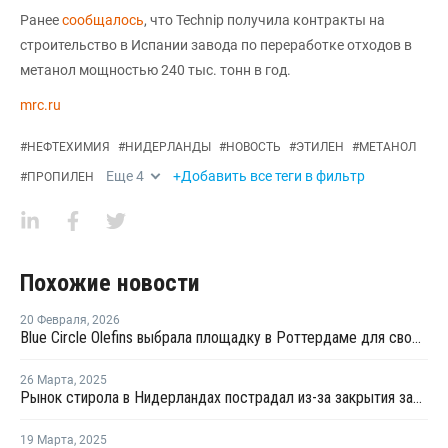
Ранее
сообщалось
, что Technip получила контракты на
строительство в Испании завода по переработке отходов в
метанол мощностью 240 тыс. тонн в год.
mrc.ru
#
НЕФТЕХИМИЯ
#
НИДЕРЛАНДЫ
#
НОВОСТЬ
#
ЭТИЛЕН
#
МЕТАНОЛ
Еще
4
+Добавить все теги в фильтр
#
ПРОПИЛЕН
Похожие новости
20 Февраля
,
2026
Blue Circle Olefins выбрала площадку в Роттердаме для своего проекта по производству экологически чистого метанола
26 Марта
,
2025
Рынок стирола в Нидерландах пострадал из-за закрытия заводов LyondellBasell и Covestro
19 Марта
,
2025