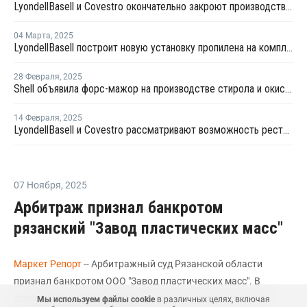
LyondellBasell и Covestro окончательно закроют производство стирола и окиси пропилена в Нидерландах
04 Марта
,
2025
LyondellBasell построит новую установку пропилена на комплексе Channelview
28 Февраля
,
2025
Shell объявила форс-мажор на производстве стирола и окиси пропилена в Нидерландах
14 Февраля
,
2025
LyondellBasell и Covestro рассматривают возможность реструктуризации совместного завода в Нидерландах
07 Ноября
,
2025
Арбитраж признал банкротом
рязанский "Завод пластических масс"
Маркет Репорт
-- Арбитражный суд Рязанской области
признал банкротом ООО "Завод пластических масс". В
отношении компании введено конкурсное производство,
Мы используем файлы cookie
в различных целях, включая