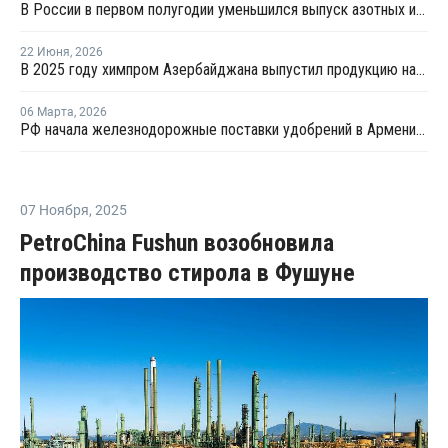
В России в первом полугодии уменьшился выпуск азотных и фосфорных удобрений
22 Июня
,
2026
В 2025 году химпром Азербайджана выпустил продукцию на USD1,3 млрд
06 Марта
,
2026
РФ начала железнодорожные поставки удобрений в Армению через Азербайджан
07 Ноября
,
2025
PetroChina Fushun возобновила
производство стирола в Фушуне