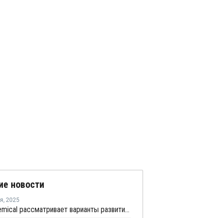
ие новости
ря
,
2025
Lotte Chemical рассматривает варианты развития дочернего предприятия на фоне запуска производства олефинов