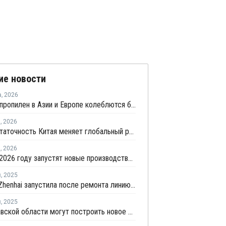
ие новости
а
,
2026
Цены на пропилен в Азии и Европе колеблются близ уровня в USD1000
я
,
2026
Самодостаточность Китая меняет глобальный рынок полипропилена
я
,
2026
В КНР в 2026 году запустят новые производства ПП совокупной мощностью 4,9 млн тонн
я
,
2025
Sinopec Zhenhai запустила после ремонта линию №3 по выпуску ПП в Китае
я
,
2025
В Ярославской области могут построить новое предприятие по производству ПП