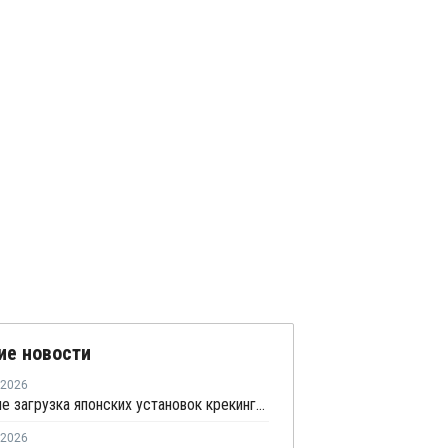
ие новости
2026
В феврале загрузка японских установок крекинга нафты составила 75,7%
2026