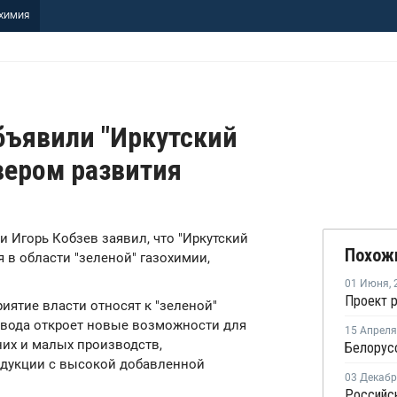
ХИМИЯ
бъявили "Иркутский
вером развития
ти Игорь Кобзев заявил, что "Иркутский
Похож
 в области "зеленой" газохимии,
01 Июня
,
иятие власти относят к "зеленой"
завода откроет новые возможности для
15 Апреля
них и малых производств,
Белорус
дукции с высокой добавленной
03 Декаб