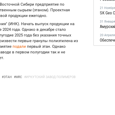
 Восточной Сибири предприятие по
21 Ноябр
твенным сырьем (этаном). Проектная
овой продукции ежегодно.
31 Январ
ния" (ИНК). Начать выпуск продукции на
2024 года. Однако в декабре стало
лугодие 2025 года без указания точных
20 Апреля
роизвести первые гранулы полиэтилена из
приятие
подали
первый этан. Однако
аводе в первом полугодии так и не
ет.
#
ЭТАН
#
MRC
#
ИРКУТСКИЙ ЗАВОД ПОЛИМЕРОВ