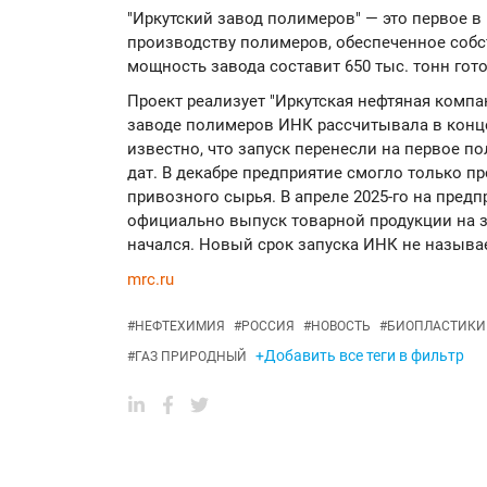
"Иркутский завод полимеров" — это первое в
производству полимеров, обеспеченное собс
мощность завода составит 650 тыс. тонн гот
Проект реализует "Иркутская нефтяная компа
заводе полимеров ИНК рассчитывала в конце 
известно, что запуск перенесли на первое по
дат. В декабре предприятие смогло только п
привозного сырья. В апреле 2025-го на пред
официально выпуск товарной продукции на з
начался. Новый срок запуска ИНК не называ
mrc.ru
#
НЕФТЕХИМИЯ
#
РОССИЯ
#
НОВОСТЬ
#
БИОПЛАСТИКИ
+Добавить все теги в фильтр
#
ГАЗ ПРИРОДНЫЙ