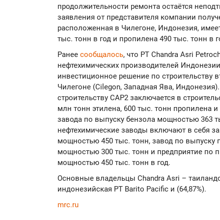
продолжительности ремонта остаётся непод
заявления от представителя компании получе
расположенная в Чилегоне, Индонезия, имее
тыс. тонн в год и пропилена 490 тыс. тонн в г
Ранее
сообщалось
, что PT Chandra Asri Petro
нефтехимических производителей Индонезии
инвестиционное решение по строительству в
Чилегоне (Cilegon, Западная Ява, Индонезия
строительству CAP2 заключается в строитель
млн тонн этилена, 600 тыс. тонн пропилена и 
завода по выпуску бензола мощностью 363 ты
нефтехимические заводы включают в себя за
мощностью 450 тыс. тонн, завод по выпуску
мощностью 300 тыс. тонн и предприятие по 
мощностью 450 тыс. тонн в год.
Основные владельцы Chandra Asri – таиландс
индонезийская PT Barito Pacific и (64,87%).
mrc.ru