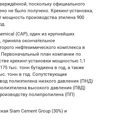
тверждённой, поскольку официального
но не было получено. Крекинг-установка,
т мощность производства этилена 900
од.
chemical (CAP), один из крупнейших
, приняла окончательное
торого нефтехимического комплекса в
). Первоначальный план компании по
стве крекинг-установки мощностью 1,1
175 тыс. тонн бутадиена в год, а также
с. тонн в год. Сопутствующие
вод полиэтилена низкого давления (ПНД)
 полиэтилена высокого давления (ПВД)
производству полипропилена (ПП)
кая Siam Cement Group (30%) и