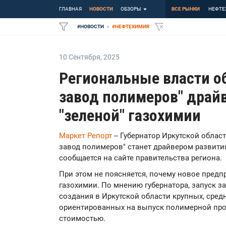
ГЛАВНАЯ
НОВОСТИ
ОБЗОРЫ
ВСЕ РЫНКИ
НЕФТЕ
#
НОВОСТИ
#
НЕФТЕХИМИЯ
10 Сентября
,
2025
Региональные власти о
завод полимеров" драй
"зеленой" газохимии
Маркет Репорт
-- Губернатор Иркутской облас
завод полимеров" станет драйвером развития
сообщается на сайте правительства региона.
При этом не поясняется, почему новое предпр
газохимии. По мнению губернатора, запуск 
создания в Иркутской области крупных, сред
ориентированных на выпуск полимерной про
стоимостью.