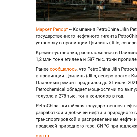
Маркет Репорт
-- Компания PetroChina Jilin Pe
государственного нефтяного гиганта PetroChi
установку в провинции Цзилинь (Jilin, север
Крекинг-установка, расположенная в Цзилин
1,2 млн тонн этилена и 587 тыс. тонн пропиле
Ранее
сообщалось
, что PetroChina Jilin Pet
в провинции Цзилинь (Jilin, северо-восток К
Плановый ремонт продлился до 31 июля 2021 г
Petrochemical обладает мощностями по выпуск
толуола и 278 тыс. тонн ксилолов в год.
PetroChina - китайская государственная нефт
разработкой и добычей нефти и природного га
транспортировкой и распределением нефти и
продажей природного газа. CNPC принадлежа
mrc.ru