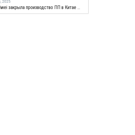
я
,
2025
Hebei Haiwei закрыла производство ПП в Китае на ремонт