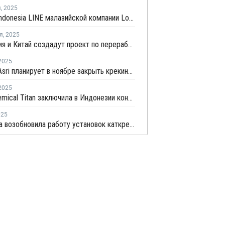
я
,
2025
Проект Indonesia LINE малазийской компании Lotte Chemical Titan позволит сэкономить на импорте
я
,
2025
Индонезия и Китай создадут проект по переработке угля в химикаты
2025
Chandra Asri планирует в ноябре закрыть крекинг-установку в Чилегоне на профилактику
2025
Lotte Chemical Titan заключила в Индонезии контракт на USD3 млрд на поставку этилена
025
Pertamina возобновила работу установок каткрекинга в Балонгане