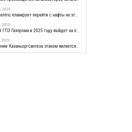
я
,
2025
SK Geo Centric планирует перейти с нафты на этан в качестве сырья для крекинга
я
,
2025
Амурский ГПЗ Газпрома в 2025 году выйдет на полную проектную мощность
,
2023
Обеспечение Казаньоргсинтеза этаном является важным вопросом для увеличения объемов производства