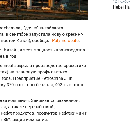
12 Ноябр
trochemical, "дочка" китайского
na, в сентябре запустила новую крекинг-
о-восток Китая), сообщил
Polymerupate
.
е (Китай), имеет мощность производства
на в год.
rochemical закрыла производство ароматики
итая) на плановую профилактику.
ода. Предприятие PetroChina Jilin
у 370 тыс. тонн бензола, 402 тыс. тонн
яная компания. Занимается разведкой,
за, а также переработкой,
 нефтепродуктов, продуктов нефтехимии и
т 86% акций компании.