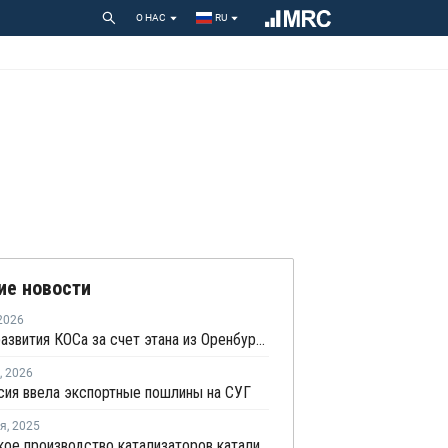
О НАС
RU
ие новости
2026
Проект развития КОСа за счет этана из Оренбурга вернулся в активную фазу
,
2026
сия ввела экспортные пошлины на СУГ
ря
,
2025
Российское производство катализаторов каталитического крекинга достигло 12 тыс. тонн в год