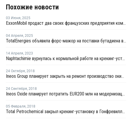
Похожие новости
03 Июня
,
2025
ExxonMobil продаст два своих французских предприятия компании North Atlantic
04 Апреля
,
2025
TotalEnergies объявила форс-мажор на поставки бутадиена во Франции
14 Апреля
,
2023
Naphtachimie вурнулась к нормальной работе на крекинг-установке в Лавере
24 Октября
,
2018
Ineos Group планирует закрыть на ремонт производство окиси этилена в Лавере
24 Сентября
,
2018
Ineos Oxide планирует потратить EUR200 млн на модернизацию производства окиси этилена в Европе
05 Февраля
,
2018
Total Petrochemical закрыл крекинг-установку в Гонфревилле из-за поломки