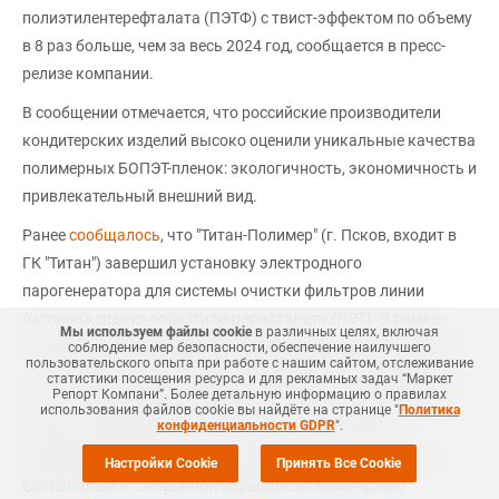
полиэтилентерефталата (ПЭТФ) с твист-эффектом по объему
в 8 раз больше, чем за весь 2024 год, сообщается в пресс-
релизе компании.
В сообщении отмечается, что российские производители
кондитерских изделий высоко оценили уникальные качества
полимерных БОПЭТ-пленок: экологичность, экономичность и
привлекательный внешний вид.
Ранее
сообщалось
, что "Титан-Полимер" (г. Псков, входит в
ГК "Титан") завершил установку электродного
парогенератора для системы очистки фильтров линии
расплава гранул полиэтилентерефталата (ПЭТ). В рамках
Мы используем файлы cookie
в различных целях, включая
проекта была модернизирована система прожига фильтров,
соблюдение мер безопасности, обеспечение наилучшего
пользовательского опыта при работе с нашим сайтом, отслеживание
что позволило значительно усовершенствовать процесс их
статистики посещения ресурса и для рекламных задач “Маркет
Репорт Компани”. Более детальную информацию о правилах
очистки. Завод Титан-Полимер может производить БОПЭТ-
использования файлов cookie вы найдёте на странице "
Политика
конфиденциальности GDPR
".
пленки толщиной от 8 до 125 мкм в соответствии со
специализацией заказчика. В ассортименте — прозрачные
Настройки Cookie
Принять Все Cookie
БОПЭТ-пленки, с коронной обработкой, химическим