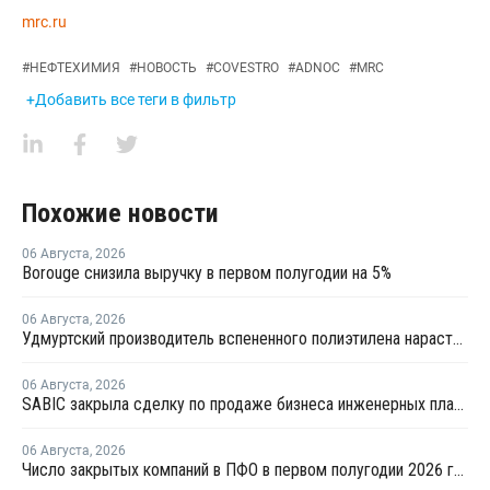
mrc.ru
#
НЕФТЕХИМИЯ
#
НОВОСТЬ
#
COVESTRO
#
ADNOC
#
MRC
+Добавить все теги в фильтр
Похожие новости
06 Августа
,
2026
Borouge снизила выручку в первом полугодии на 5%
06 Августа
,
2026
Удмуртский производитель вспененного полиэтилена нарастит выпуск на 15%
06 Августа
,
2026
SABIC закрыла сделку по продаже бизнеса инженерных пластиков компании Mutares за USD450 млн
06 Августа
,
2026
Число закрытых компаний в ПФО в первом полугодии 2026 года вдвое превысило число новых