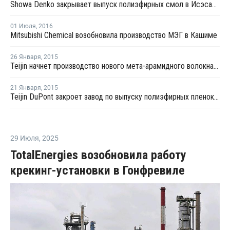
Showa Denko закрывает выпуск полиэфирных смол в Исэсаки из-за низкой рентабельности
01 Июля
,
2016
Mitsubishi Chemical возобновила производство МЭГ в Кашиме
26 Января
,
2015
Teijin начнет производство нового мета-арамидного волокна в середине 2015 года
21 Января
,
2015
Teijin DuPont закроет завод по выпуску полиэфирных пленок в Японии
29 Июля
,
2025
TotalEnergies возобновила работу
крекинг-установки в Гонфревиле