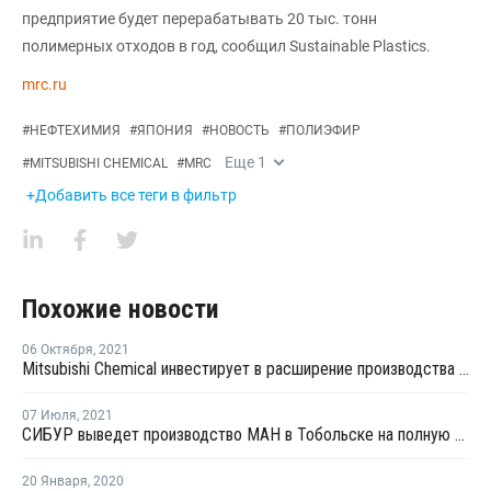
предприятие будет перерабатывать 20 тыс. тонн
полимерных отходов в год, сообщил Sustainable Plastics.
mrc.ru
#
НЕФТЕХИМИЯ
#
ЯПОНИЯ
#
НОВОСТЬ
#
ПОЛИЭФИР
Еще
1
#
MITSUBISHI CHEMICAL
#
MRC
+Добавить все теги в фильтр
Похожие новости
06 Октября
,
2021
Mitsubishi Chemical инвестирует в расширение производства полиэфирной пленки в Германии
07 Июля
,
2021
СИБУР выведет производство МАН в Тобольске на полную механическую готовность до конца 2021 года
20 Января
,
2020