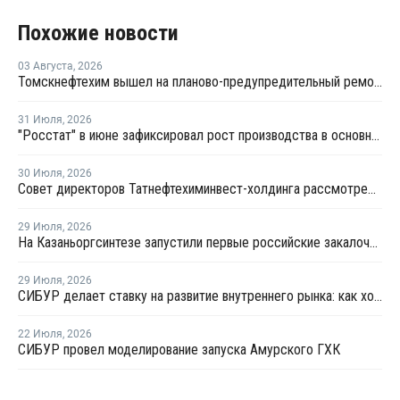
Похожие новости
03 Августа
,
2026
Томскнефтехим вышел на планово-предупредительный ремонт
31 Июля
,
2026
"Росстат" в июне зафиксировал рост производства в основных группах пластмасс
30 Июля
,
2026
Совет директоров Татнефтехиминвест-холдинга рассмотрел инновационные решения для разных сфер экономики
29 Июля
,
2026
На Казаньоргсинтезе запустили первые российские закалочно-испарительные аппараты
29 Июля
,
2026
СИБУР делает ставку на развитие внутреннего рынка: как холдинг стимулирует спрос на полимеры в ритейле
22 Июля
,
2026
СИБУР провел моделирование запуска Амурского ГХК