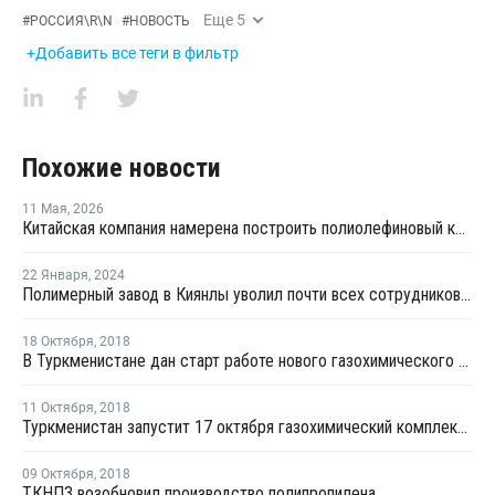
Еще
5
#
РОССИЯ\R\N
#
НОВОСТЬ
+Добавить все теги в фильтр
Похожие новости
11 Мая
,
2026
Китайская компания намерена построить полиолефиновый комплекс в Туркменистане
22 Января
,
2024
Полимерный завод в Киянлы уволил почти всех сотрудников и приостановил свою деятельность
18 Октября
,
2018
В Туркменистане дан старт работе нового газохимического комплекса
11 Октября
,
2018
Туркменистан запустит 17 октября газохимический комплекс стоимостью более USD3,4 млрд
09 Октября
,
2018
ТКНПЗ возобновил производство полипропилена