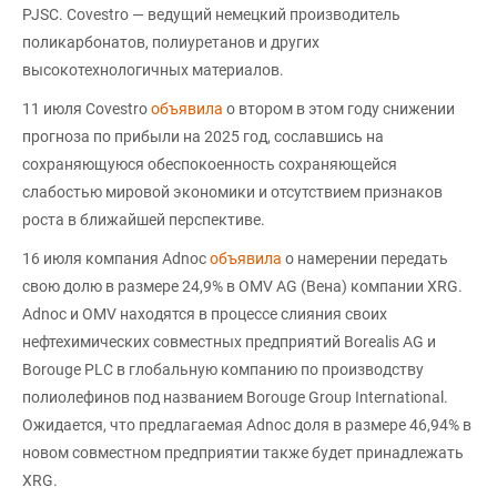
PJSC. Covestro — ведущий немецкий производитель
поликарбонатов, полиуретанов и других
высокотехнологичных материалов.
11 июля Covestro
объявила
о втором в этом году снижении
прогноза по прибыли на 2025 год, сославшись на
сохраняющуюся обеспокоенность сохраняющейся
слабостью мировой экономики и отсутствием признаков
роста в ближайшей перспективе.
16 июля компания Adnoc
объявила
о намерении передать
свою долю в размере 24,9% в OMV AG (Вена) компании XRG.
Adnoc и OMV находятся в процессе слияния своих
нефтехимических совместных предприятий Borealis AG и
Borouge PLC в глобальную компанию по производству
полиолефинов под названием Borouge Group International.
Ожидается, что предлагаемая Adnoc доля в размере 46,94% в
новом совместном предприятии также будет принадлежать
XRG.