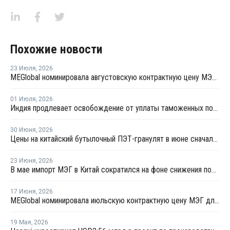
Похожие новости
23 Июля
,
2026
MEGlobal номинировала августовскую контрактную цену МЭГ для Азии
01 Июля
,
2026
Индия продлевает освобождение от уплаты таможенных пошлин на импорт нефтехимии на фоне конфликта на Ближнем Востоке
30 Июня
,
2026
Цены на китайский бутылочный ПЭТ-гранулят в июне сначала выросли, а затем резко снизились
23 Июня
,
2026
В мае импорт МЭГ в Китай сократился на фоне снижения поставок из Саудовской Аравии
17 Июня
,
2026
MEGlobal номинировала июльскую контрактную цену МЭГ для Азии
19 Мая
,
2026