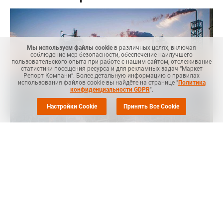
Мы используем файлы cookie
в различных целях, включая
соблюдение мер безопасности, обеспечение наилучшего
пользовательского опыта при работе с нашим сайтом, отслеживание
статистики посещения ресурса и для рекламных задач “Маркет
Репорт Компани”. Более детальную информацию о правилах
использования файлов cookie вы найдёте на странице "
Политика
конфиденциальности GDPR
".
Настройки Cookie
Принять Все Cookie
Маркет Репорт
-- Компания Ineos Group Ltd. заявила 15 июля,
что план действий Европейской комиссии в отношении
химической промышленности не решает проблемы высокой
стоимости газа и растущих затрат на выбросы углерода —
двух наиболее серьезных угроз для выживания европейской
химической промышленности, сообщает
Chemweek
.