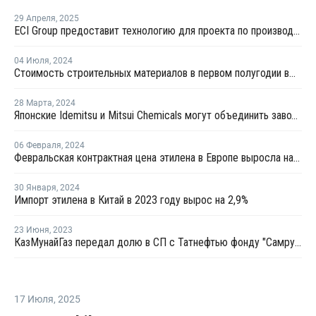
29 Апреля
,
2025
ECI Group предоставит технологию для проекта по производству сополимеров в Китае
04 Июля
,
2024
Стоимость строительных материалов в первом полугодии выросла в РФ в среднем на 10-21%
28 Марта
,
2024
Японские Idemitsu и Mitsui Chemicals могут объединить заводы по производству этилена в Тибе
06 Февраля
,
2024
Февральская контрактная цена этилена в Европе выросла на EUR5 за тонну
30 Января
,
2024
Импорт этилена в Китай в 2023 году вырос на 2,9%
23 Июня
,
2023
КазМунайГаз передал долю в СП с Татнефтью фонду "Самрук-Казына"
17 Июля
,
2025