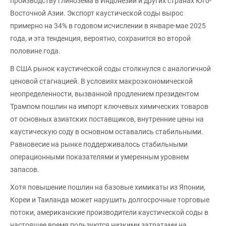
производству глинозема в Индонезии и других странах Юго-
Восточной Азии. Экспорт каустической соды вырос
примерно на 34% в годовом исчислении в январе-мае 2025
года, и эта тенденция, вероятно, сохранится во второй
половине года.
В США рынок каустической соды столкнулся с аналогичной
ценовой стагнацией. В условиях макроэкономической
неопределенности, вызванной продлением президентом
Трампом пошлин на импорт ключевых химических товаров
от основных азиатских поставщиков, внутренние цены на
каустическую соду в основном оставались стабильными.
Равновесие на рынке поддерживалось стабильными
операционными показателями и умеренным уровнем
запасов.
Хотя повышение пошлин на базовые химикаты из Японии,
Кореи и Таиланда может нарушить долгосрочные торговые
потоки, американские производители каустической соды в
настоящее время пользуются низкими затратами на