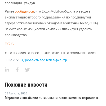
провинции Гуандун.
Ранее
сообщалось
, что ExxonMobil сообщила о вводе в
эксплуатацию второго подразделения по продвинутой
переработке пластиковых отходов в Бэйтауне (Техас, США).
За счет новых мощностей компании планирует удвоить
производство.
mrc.ru
#
НЕФТЕХИМИЯ
#
НОВОСТЬ
#
ПЭ
#
ЭТИЛЕН
#
EXXONMOBIL
#
MRC
Еще
2
+Добавить все теги в фильтр
Похожие новости
05 Августа
,
2026
Мировые и китайские котировки этилена заметно выросли во второй половине июля