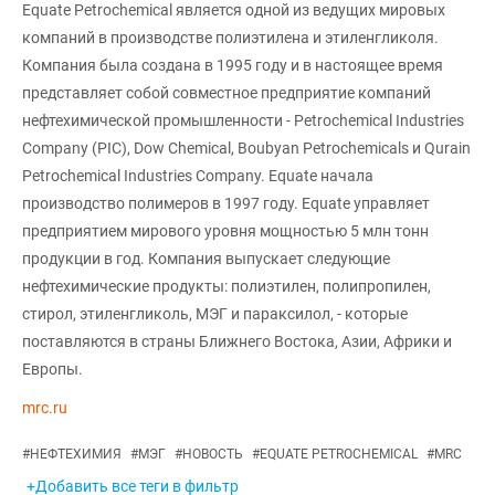
Equate Petrochemical является одной из ведущих мировых
компаний в производстве полиэтилена и этиленгликоля.
Компания была создана в 1995 году и в настоящее время
представляет собой совместное предприятие компаний
нефтехимической промышленности - Petrochemical Industries
Company (PIC), Dow Chemical, Boubyan Petrochemicals и Qurain
Petrochemical Industries Company. Equate начала
производство полимеров в 1997 году. Equate управляет
предприятием мирового уровня мощностью 5 млн тонн
продукции в год. Компания выпускает следующие
нефтехимические продукты: полиэтилен, полипропилен,
стирол, этиленгликоль, МЭГ и параксилол, - которые
поставляются в страны Ближнего Востока, Азии, Африки и
Европы.
mrc.ru
#
НЕФТЕХИМИЯ
#
МЭГ
#
НОВОСТЬ
#
EQUATE PETROCHEMICAL
#
MRC
+Добавить все теги в фильтр