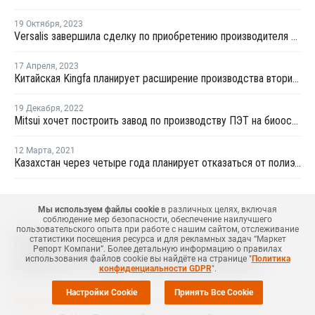
19 Октября
,
2023
Versalis завершила сделку по приобретению производителя биопластиков Novamont
17 Апреля
,
2023
Китайская Kingfa планирует расширение производства вторичных полимеров
19 Декабря
,
2022
Mitsui хочет построить завод по производству ПЭТ на биооснове в США
12 Марта
,
2021
Казахстан через четыре года планирует отказаться от полиэтиленовых пакетов
Мы используем файлы cookie
в различных целях, включая
11 Июля
,
2025
соблюдение мер безопасности, обеспечение наилучшего
пользовательского опыта при работе с нашим сайтом, отслеживание
Представлена упаковка из лотка и
статистики посещения ресурса и для рекламных задач “Маркет
Репорт Компани”. Более детальную информацию о правилах
использования файлов cookie вы найдёте на странице "
Политика
крыши из полиэтилентерефталата
конфиденциальности GDPR
".
Настройки Cookie
Принять Все Cookie
Маркет Репорт
-- Группа Lantero представила новую