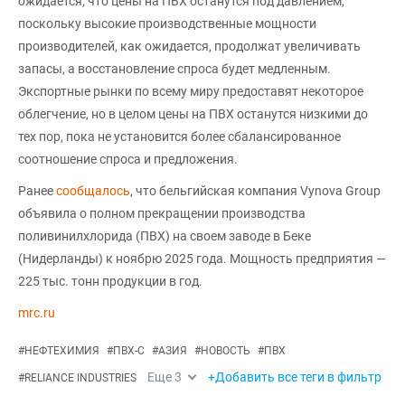
ожидается, что цены на ПВХ останутся под давлением,
поскольку высокие производственные мощности
производителей, как ожидается, продолжат увеличивать
запасы, а восстановление спроса будет медленным.
Экспортные рынки по всему миру предоставят некоторое
облегчение, но в целом цены на ПВХ останутся низкими до
тех пор, пока не установится более сбалансированное
соотношение спроса и предложения.
Ранее
сообщалось
, что бельгийская компания Vynova Group
объявила о полном прекращении производства
поливинилхлорида (ПВХ) на своем заводе в Беке
(Нидерланды) к ноябрю 2025 года. Мощность предприятия —
225 тыс. тонн продукции в год.
mrc.ru
#
НЕФТЕХИМИЯ
#
ПВХ-С
#
АЗИЯ
#
НОВОСТЬ
#
ПВХ
Еще
3
+Добавить все теги в фильтр
#
RELIANCE INDUSTRIES