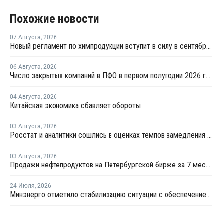
Похожие новости
07 Августа
,
2026
Новый регламент по химпродукции вступит в силу в сентябре 2027 года
06 Августа
,
2026
Число закрытых компаний в ПФО в первом полугодии 2026 года вдвое превысило число новых
04 Августа
,
2026
Китайская экономика сбавляет обороты
03 Августа
,
2026
Росстат и аналитики сошлись в оценках темпов замедления экономики
03 Августа
,
2026
Продажи нефтепродуктов на Петербургской бирже за 7 месяцев снизились на 11,2%, в июле – на 35,6%
24 Июля
,
2026
Минэнерго отметило стабилизацию ситуации с обеспечением топливом в ряде регионов