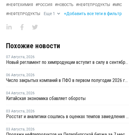
#
НЕФТЕХИМИЯ
#
РОССИЯ
#
НОВОСТЬ
#
НЕФТЕПРОДУКТЫ
#
MRC
Еще
1
+Добавить все теги в фильтр
#
НЕФТЕПРОДУКТЫ
Похожие новости
07 Августа
,
2026
Новый регламент по химпродукции вступит в силу в сентябре 2027 года
06 Августа
,
2026
Число закрытых компаний в ПФО в первом полугодии 2026 года вдвое превысило число новых
04 Августа
,
2026
Китайская экономика сбавляет обороты
03 Августа
,
2026
Росстат и аналитики сошлись в оценках темпов замедления экономики
03 Августа
,
2026
Продажи нефтепродуктов на Петербургской бирже за 7 месяцев снизились на 11,2%, в июле – на 35,6%