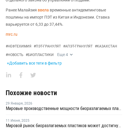
отдельного закона об управлении отходами.
Ранее Малайзия
ввела
временные антидемпинговые
пошлины на импорт ПЭТ из Китая и Индонезии. Ставка
варьируется от 6,33 до 37,44%.
mrc.ru
#
НЕФТЕХИМИЯ
#
ПЭТ-ГРАНУЛЯТ
#
АПЭТ-ГРАНУЛЯТ
#
КАЗАХСТАН
Еще
4
#
НОВОСТЬ
#
БИОПЛАСТИКИ
+Добавить все теги в фильтр
Похожие новости
29 Января
,
2026
Мировые производственные мощности биоразлагаемых пластиков в 2025 году достигли 1,1 млн тонн
11 Июня
,
2025
Мировой рынок биоразлагаемых пластиков может достигнуть USD19,4 млрд к 2034 году