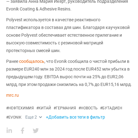
— заявила Анна Мария Икерт, руководитель подразделения
Evonik Coating & Adhesive Resins.
Polyvest используется в качестве реактивного
пластификатора в составах для шин. Благодаря каучуковой
основе Polyvest обеспечивает естественное прилегание и
высокую совместимость с резиновой матрицей
протекторных смесей шин.
Ранее
сообщалось
, что Evonik сообщила о чистой прибыли в
размере EUR240 млн за 2024 год после EUR452 млн убытка в
предыдущем году. EBITDA вырос почти на 25% до EUR2,06
млрд, при этом продажи снизились на 0,7% до EUR15,16 млрд.
mrc.ru
#
НЕФТЕХИМИЯ
#
КИТАЙ
#
ГЕРМАНИЯ
#
НОВОСТЬ
#
БУТАДИЕН
Еще
2
+Добавить все теги в фильтр
#
EVONIK