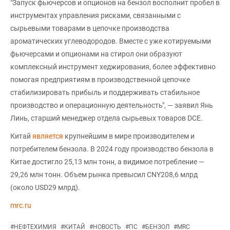
"Запуск фьючерсов и опционов на бензол восполнит пробел в
инструментах управления рисками, связанными с
сырьевыми товарами в цепочке производства
ароматических углеводородов. Вместе с уже котируемыми
фьючерсами и опционами на стирол они образуют
комплексный инструмент хеджирования, более эффективно
помогая предприятиям в производственной цепочке
стабилизировать прибыль и поддерживать стабильное
производство и операционную деятельность", — заявил Янь
Линь, старший менеджер отдела сырьевых товаров DCE.
Китай
является
крупнейшим в мире производителем и
потребителем бензола. В 2024 году производство бензола в
Китае достигло 25,13 млн тонн, а видимое потребление —
29,26 млн тонн. Объем рынка превысил CNY208,6 млрд
(около USD29 млрд).
mrc.ru
#
НЕФТЕХИМИЯ
#
КИТАЙ
#
НОВОСТЬ
#
ПС
#
БЕНЗОЛ
#
MRC