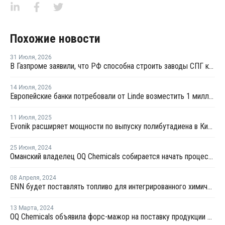
Похожие новости
31 Июля
,
2026
В Газпроме заявили, что РФ способна строить заводы СПГ как у себя, так и за рубежом
14 Июля
,
2026
Европейские банки потребовали от Linde возместить 1 миллиард евро из-за тяжбы с Русхимальянсом
11 Июля
,
2025
Evonik расширяет мощности по выпуску полибутадиена в Китае
25 Июня
,
2024
Оманский владелец OQ Chemicals собирается начать процесс продажи бизнеса
08 Апреля
,
2024
ENN будет поставлять топливо для интегрированного химического комплекса BASF в Чжаньцзяне
13 Марта
,
2024
OQ Chemicals объявила форс-мажор на поставку продукции в Германии