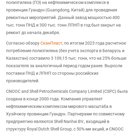
полиэтилена (ПЭ) на нефтехимическом комплексе в
провинции Гуандун (Guangdong, Китай) для проведения
ремонтных мероприятий. Данный завод мощностью 400
тыс. тонн ПНД и 300 тыс. тонн ЛПНП в год был закрыт на
ремонт до начала декабря.
Согласно обзору
СканПласт
, по итогам 2023 года расчетное
потребление полиэтилена (без учета экспорта в Беларусь и
Казахстан) составило 3 109,15 тыс. тонн, что на 25% больше
показателя за аналогичный период годом ранее. Выросли
поставки ПНД и ЛПНП со стороны российских
производителей.
CNOOC and Shell Petrochemicals Company Limited (CSPC) была
создана в конце 2000 года. Компания управляет
нефтехимическим комплексом мирового масштаба в
Хуэйчжоу провинции Гуандун. Партнерами по совместному
предприятию являются Shell Nanhai BV., входящий в
структуру Royal Dutch Shell Group, с 50%-ми акций, и CNOOC