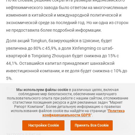
По их словам, решение сократить размеры индонезийского
нефтехимического завода было ответом на многочисленные
изменения в китайской и международной политической и
экономической среде за последний год. Но ни одна из сторон
не предоставила более подробной информации.
Доля акций Tongkun, базирующейся в Цзясине, будет
увеличена до 80% с 45,9%, а доля Xinfengming со штаб-
квартирой в Tongxiang Zhouquan будет снижена до 15% с
44,1%. Оставшийся капитал принадлежит шанхайской
инвестиционной компании, и ее доля будет снижена с 10% до
5%.
Все продукты нефтепереработки будут поставляться на
Мы используем файлы cookie
в различных целях, включая
соблюдение мер безопасности, обеспечение наилучшего
рынок Индонезии, а параксилол будет экспортироваться в
пользовательского опыта при работе с нашим сайтом, отслеживание
статистики посещения ресурса и для рекламных задач “Маркет
Китай, как было объявлено в прошлом году.
Репорт Компани”. Более детальную информацию о правилах
использования файлов cookie вы найдёте на странице "
Политика
Полиолефиновая продукция будет продаваться членам
конфиденциальности GDPR
".
Ассоциации государств Юго-Восточной Азии, тогда как в
Настройки Cookie
Принять Все Cookie
предыдущем плане часть продукции предусматривалась для
экспорта в Китай.