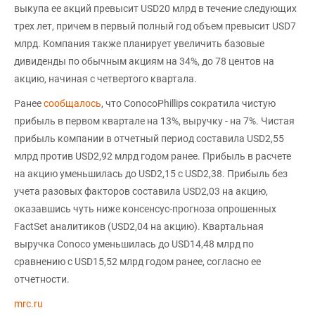
выкупа ее акций превысит USD20 млрд в течение следующих
трех лет, причем в первый полный год объем превысит USD7
млрд. Компания также планирует увеличить базовые
дивиденды по обычным акциям на 34%, до 78 центов на
акцию, начиная с четвертого квартала.
Ранее
сообщалось
, что ConocoPhillips сократила чистую
прибыль в первом квартале на 13%, выручку - на 7%. Чистая
прибыль компании в отчетный период составила USD2,55
млрд против USD2,92 млрд годом ранее. Прибыль в расчете
на акцию уменьшилась до USD2,15 с USD2,38. Прибыль без
учета разовых факторов составила USD2,03 на акцию,
оказавшись чуть ниже консенсус-прогноза опрошенных
FactSet аналитиков (USD2,04 на акцию). Квартальная
выручка Conoco уменьшилась до USD14,48 млрд по
сравнению с USD15,52 млрд годом ранее, согласно ее
отчетности.
mrc.ru