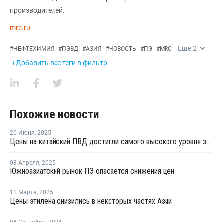
производителей.
mrc.ru
Еще
2
#
НЕФТЕХИМИЯ
#
ПЭВД
#
АЗИЯ
#
НОВОСТЬ
#
ПЭ
#
MRC
+Добавить все теги в фильтр
Похожие новости
20 Июня
,
2025
Цены на китайский ПВД достигли самого высокого уровня за восемь месяцев из-за ирано-израильского конфликта
08 Апреля
,
2025
Южноазиатский рынок ПЭ опасается снижения цен
11 Марта
,
2025
Цены этилена снизились в некоторых частях Азии
04 Сентября
,
2024