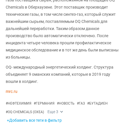
Chemicals в Оберхаузене. Этот поставщик производит
технические газы, в том числе синтез-газ, который служит
важнейшим сырьем, поставляемым OQ Chemicals для
дальнейшей переработки. Таким образом данное
производство было автоматически отключено. После
инцидента четыре человека прошли профилактическое
медицинское обследование и в тот же день были выписаны
из больницы.
OQ- международный энергетический холдинг. Структура
объединяет 9 оманских компаний, которые в 2019 году
вошли в холдинг.
mrc.ru
#
НЕФТЕХИМИЯ
#
ГЕРМАНИЯ
#
НОВОСТЬ
#
ГАЗ
#
БУТАДИЕН
Еще
3
#
OQ CHEMICALS (OXEA)
+Добавить все теги в фильтр