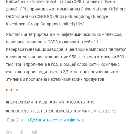
Petrochemicals Investment Limited (CPIL) также с 50%-ой
долей. CPIL принадлежит компаниям China National Offshore
Oil Corporation (CNOOC) (90%) и Guangdong Guangye
Investment Group Company Limited (10%).
Являясь интегрированным нефтехимическим комплексом,
основные мощности CSPC включают в себя 11
перерабатывающих заводов, а центром комплекса является
крекинг-установка мощностью 950 тыс. тонн этилена и 500
тыс. тонн пропилена в год. В общей сложности, комплекс
ежегодно производит около 2,7 млн тонн производных от
этилена и пропилена нефтехимических продуктов.
mrc.ru
#
НЕФТЕХИМИЯ
#
ПЭВД
#
КИТАЙ
#
НОВОСТЬ
#
ПЭ
#
CNOOC AND SHELL PETROCHEMICALS COMPANY LIMITED (CSPC)
Еще
2
+Добавить все теги в фильтр