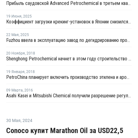
Прибыль саудовской Advanced Petrochemical в третьем квартале выросла на 56,5%
19 Июня
,
2025
Коэффициент загрузки крекинг-установок в Японии снизился до 76,8% в мае
22 Мая
,
2025
Fuzhou ввела в эксплуатацию завод по дегидрированию пропана мощностью 900 тысяч тонн
20 Ноября
,
2018
Shenghong Petrochemical начнет в этом году строительство нефтекомплекса в Ляньюньгане
19 Января
,
2018
PetroChina планирует включить производство этилена и ароматики в проект нового НПЗ в Цзеян
09 Марта
,
2016
Asahi Kasei и Mitsubishi Chemical получили разрешение регуляторов на СП в Мицушиме
30 Мая
,
2024
Conoco купит Marathon Oil за USD22,5