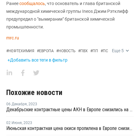
Ранее
сообщалось
, что основатель и глава британской
международной химической группы Ineos Джим Рэтклифф
предупредил о "вымирании" британской химической
промышленности.
mrc.ru
Еще
5
#
НЕФТЕХИМИЯ
#
ЕВРОПА
#
НОВОСТЬ
#
ПВХ
#
ПП
#
ПС
+Добавить все теги в фильтр
Похожие новости
06 Декабря
,
2023
Декабрьские контрактные цены АКН в Европе снизились на EUR28 за тонну
02 Июня
,
2023
Июньская контрактная цена окиси пропилена в Европе снизилась на EUR64 за тонну