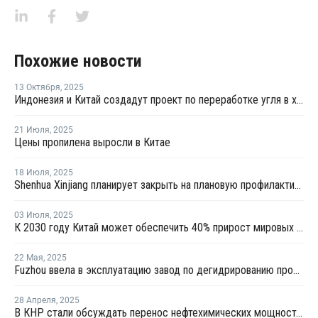
Похожие новости
13 Октября
,
2025
Индонезия и Китай создадут проект по переработке угля в химикаты
21 Июля
,
2025
Цены пропилена выросли в Китае
18 Июля
,
2025
Shenhua Xinjiang планирует закрыть на плановую профилактику установку олефинов в Китае
03 Июля
,
2025
К 2030 году Китай может обеспечить 40% прирост мировых мощностей по выпуску пропилена
22 Мая
,
2025
Fuzhou ввела в эксплуатацию завод по дегидрированию пропана мощностью 900 тысяч тонн
28 Апреля
,
2025
В КНР стали обсуждать перенос нефтехимических мощностей в США из-за пошлин