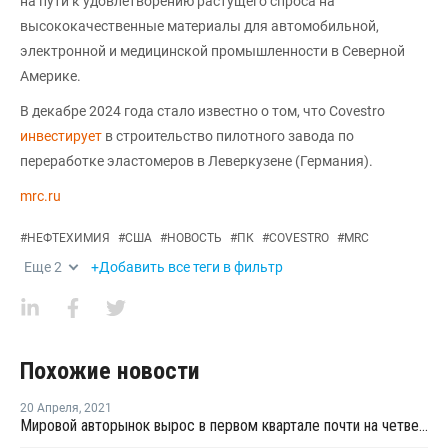
на пути к удовлетворению растущего спроса на
высококачественные материалы для автомобильной,
электронной и медицинской промышленности в Северной
Америке.
В декабре 2024 года стало известно о том, что Covestro
инвестирует
в строительство пилотного завода по
переработке эластомеров в Леверкузене (Германия).
mrc.ru
#
НЕФТЕХИМИЯ
#
США
#
НОВОСТЬ
#
ПК
#
COVESTRO
#
MRC
Еще
2
+Добавить все теги в фильтр
Похожие новости
20 Апреля
,
2021
Мировой авторынок вырос в первом квартале почти на четверть