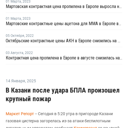
01 Марта
,
2023
Мартовская контрактная цена пропилена в Европе выросла на EUR30 за тонну
01 Марта
,
2023
Мартовские контрактные цены ацетона для ММА в Европе выросли на фоне роста цен сырья
05 Октября
,
2022
Октябрьские контрактные цены АКН в Европе снизились на EUR33,5 за тонну
03 Августа
,
2022
Контрактная цена пропилена в Европе в августе снизилась на EUR85 за тонну
14 Января
,
2025
В Казани после удара БПЛА произошел
крупный пожар
Маркет Репорт
-- Сегодня в 5:20 утра в пригороде Казани
газовая цистерна загорелась из-за атаки беспилотным
летательным аппаратом, сообщает
Коммерсант
со ссылкой