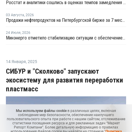
Росстат и аналитики сошлись в оценках темпов замедления экономики
03 Августа
,
2026
Продажи нефтепродуктов на Петербургской бирже за 7 месяцев снизились на 11,2%, в июле – на 35,6%
24 Июля
,
2026
Минэнерго отметило стабилизацию ситуации с обеспечением топливом в ряде регионов
14 Января
,
2025
СИБУР и "Сколково" запускают
экосистему для развития переработки
пластмасс
Мы используем файлы cookie
в различных целях, включая
соблюдение мер безопасности, обеспечение наилучшего
пользовательского опыта при работе с нашим сайтом, отслеживание
статистики посещения ресурса и для рекламных задач “Маркет
Репорт Компани”. Более детальную информацию о правилах
использования файлов cookie вы найдёте на странице "
Политика