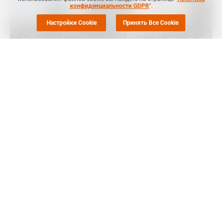
конфиденциальности GDPR
".
Настройки Cookie
Принять Все Cookie
Маркет Репорт
-- Компания СИБУР и "Сколково" (Группа
ВЭБ.РФ) запускают программу развития экосистемы
разработчиков и поставщиков в сфере производства и
применения полимеров, которая предусматривает отбор и
ускоренное внедрение лучших технологических решений,
сообщила пресс-служба.
Основная цель программы — развитие применения
полимеров СИБУРа в транспортной отрасли. В задачи
отбора входит поиск наиболее эффективных решений от
разработчиков полимеров, производителей полимерных
материалов и готовых изделий из полимеров для
применения в автомобилестроении, ж/д транспорте, авиа- и