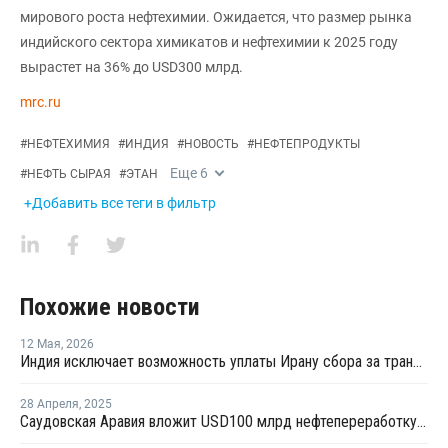
мирового роста нефтехимии. Ожидается, что размер рынка
индийского сектора химикатов и нефтехимии к 2025 году
вырастет на 36% до USD300 млрд.
mrc.ru
#
НЕФТЕХИМИЯ
#
ИНДИЯ
#
НОВОСТЬ
#
НЕФТЕПРОДУКТЫ
Еще
6
#
НЕФТЬ СЫРАЯ
#
ЭТАН
+Добавить все теги в фильтр
Похожие новости
12 Мая
,
2026
Индия исключает возможность уплаты Ирану сбора за транзит нефти и газа через Ормузский пролив
28 Апреля
,
2025
Саудовская Аравия вложит USD100 млрд нефтепереработку и нефтехимию Индии