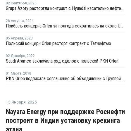
02 Сентября
,
2025
Grupa Azoty расторгла контракт с Hyundai касательно нефтехимического проекта в Польше
26 Августа
,
2024
Прибыль концерна Orlen за полгода сократилась на около USD3,3 млрд
05 Апреля
,
2023
Польский концерн Orlen расторг контракт с Татнефтью
02 Декабря
,
2022
Saudi Aramco заключила ряд сделок с польской PKN Orlen
01 Марта
,
2018
PKN Orlen подписала соглашение об объединении с Группой Lotos
13 Января
,
2025
Nayara Energy при поддержке Роснефти
построит в Индии установку крекинга
этана