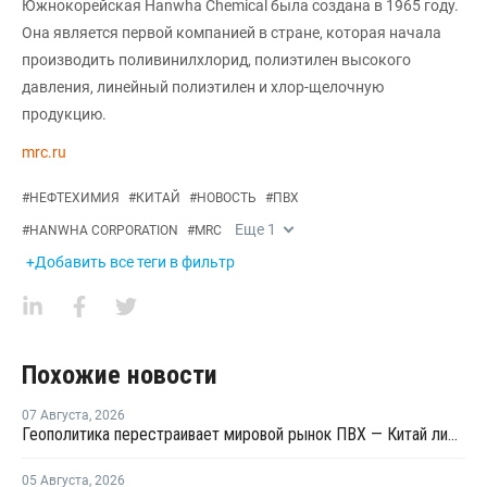
Южнокорейская Hanwha Chemical была создана в 1965 году.
Она является первой компанией в стране, которая начала
производить поливинилхлорид, полиэтилен высокого
давления, линейный полиэтилен и хлор-щелочную
продукцию.
mrc.ru
#
НЕФТЕХИМИЯ
#
КИТАЙ
#
НОВОСТЬ
#
ПВХ
Еще
1
#
HANWHA CORPORATION
#
MRC
+Добавить все теги в фильтр
Похожие новости
07 Августа
,
2026
Геополитика перестраивает мировой рынок ПВХ — Китай лидирует в экспорте
05 Августа
,
2026