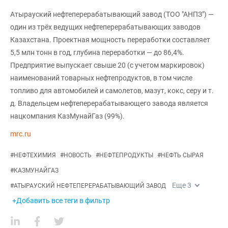
Атырауский нефтеперерабатывающий завод (ТОО "АНПЗ") —
один из трёх ведущих нефтеперерабатывающих заводов
Казахстана. Проектная мощность переработки составляет
5,5 млн тонн в год, глубина переработки — до 86,4%.
Предприятие выпускает свыше 20 (с учетом маркировок)
наименований товарных нефтепродуктов, в том числе
топливо для автомобилей и самолетов, мазут, кокс, серу и т.
д. Владельцем нефтеперерабатывающего завода является
нацкомпания КазМунайГаз (99%).
mrc.ru
#
НЕФТЕХИМИЯ
#
НОВОСТЬ
#
НЕФТЕПРОДУКТЫ
#
НЕФТЬ СЫРАЯ
#
КАЗМУНАЙГАЗ
Еще
3
#
АТЫРАУСКИЙ НЕФТЕПЕРЕРАБАТЫВАЮЩИЙ ЗАВОД
+Добавить все теги в фильтр