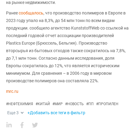
на рынке недвижимости.
Ранее
сообщалось
, что производство полимеров в Европе в
2023 году упало на 8,3%, до 54 млн тонн по всем видам
продукции. сообщило агентство KunststoffWeb со ссылкой на
последний годовой отчет ассоциации производителей
Plastics Europe (Брюссель, Бельгия). Производство
вторсырья из бытовых отходов также сократилось на 7,8%,
до 7,1 млн тонн. Согласно данным исследования, доля
Европы сократилась до 12%, что является историческим
минимумом. Для сравнения – в 2006 году в мировом
производстве полимеров она составляла 22%.
mrc.ru
#
НЕФТЕХИМИЯ
#
КИТАЙ
#
МИР
#
НОВОСТЬ
#
ПП
#
ПРОПИЛЕН
Еще
3
+Добавить все теги в фильтр