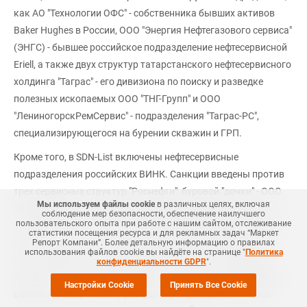
как АО "Технологии ОФС" - собственника бывших активов
Baker Hughes в России, ООО "Энергия Нефтегазового сервиса"
(ЭНГС) - бывшее российское подразделение нефтесервисной
Eriell, а также двух структур татарстанского нефтесервисного
холдинга "Таграс" - его дивизиона по поиску и разведке
полезных ископаемых ООО "ТНГ-Групп" и ООО
"ЛениногорскРемСервис" - подразделения "Таграс-РС",
специализирующегося на бурении скважин и ГРП.
Кроме того, в SDN-List включены нефтесервисные
подразделения российских ВИНК. Санкции введены против
трех сервисных структур "Роснефти": буровой "дочки" - ООО
Мы используем файлы cookie
в различных целях, включая
"РН Бурение"; отвечающее за увеличение продуктивности
соблюдение мер безопасности, обеспечение наилучшего
пользовательского опыта при работе с нашим сайтом, отслеживание
скважин - ООО "РН-ГРП"; осуществляющее ремонт скважин -
статистики посещения ресурса и для рекламных задач “Маркет
ООО "РН Сервис". Ограничения также распространены на
Репорт Компани”. Более детальную информацию о правилах
использования файлов cookie вы найдёте на странице "
Политика
ООО "Вэллтех". Согласно данным ЕГРЮЛ, 51% компании
конфиденциальности GDPR
".
через ООО "ЭКТО" контролирует сын основателя "ЛУКОЙЛа"
Настройки Cookie
Принять Все Cookie
Вагита Алекперова Юсуф, а еще 49% принадлежит самой