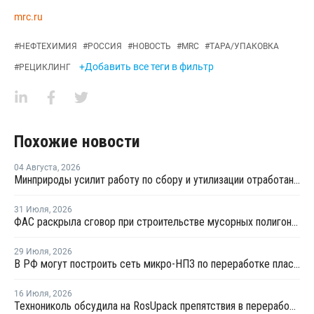
mrc.ru
#
НЕФТЕХИМИЯ
#
РОССИЯ
#
НОВОСТЬ
#
MRC
#
ТАРА/УПАКОВКА
+Добавить все теги в фильтр
#
РЕЦИКЛИНГ
Похожие новости
04 Августа
,
2026
Минприроды усилит работу по сбору и утилизации отработанных шин
31 Июля
,
2026
ФАС раскрыла сговор при строительстве мусорных полигонов на 14,9 млрд рублей
29 Июля
,
2026
В РФ могут построить сеть микро-НПЗ по переработке пластика в бензин
16 Июля
,
2026
Технониколь обсудила на RosUpack препятствия в переработке ПЭТ