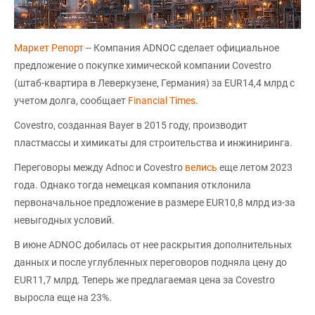
Маркет Репорт
-- Компания ADNOC сделает официальное
предложение о покупке химической компании Covestro
(штаб-квартира в Леверкузене, Германия) за EUR14,4 млрд с
учетом долга, сообщает
Financial Times
.
Covestro, созданная Bayer в 2015 году, производит
пластмассы и химикаты для строительства и инжиниринга.
Переговоры между Adnoc и Covestro
велись
еще летом 2023
года. Однако тогда немецкая компания отклонила
первоначальное предложение в размере EUR10,8 млрд из-за
невыгодных условий.
В июне ADNOC добилась от нее раскрытия дополнительных
данных и после углубленных переговоров подняла цену до
EUR11,7 млрд. Теперь же предлагаемая цена за Covestro
выросла еще на 23%.