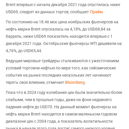
Brent впервые с начала декабря 2021 года опустилась ниже
USD69, следует из данных торгов, сообщает
Прайм
.
По состоянию на 18.46 мск цена ноябрьских фьючерсов на
нефть марки Brent опускалась на 4,18%, до USD68,84 за
баррель, ниже USD69 показатель находится впервые с 1
декабря 2021 года. Октябрьские фьючерсы WTI дешевели на
4,76%, до USD65,44.
Ведущие мировые трейдеры сталкиваются с ужесточением
условий торговли нефтью по мере того, как сейсмические
события на рынке последних нескольких лет начинают
терять свое влияние, отмечает
Bloomberg
.
Пока что в 2024 году колебания цен были значительно более
слабыми, чем в прошлые годы, даже на фоне недавнего
падения нефти до USD70. На данный момент фьючерсы на
нефть марки Brent находятся в самом маленьком годовом
диапазоне цен с 2004 года, а показатель волатильности
рынка в начале этого года достиг самого низкого уровня