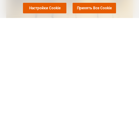
Настройки Cookie
Принять Все Cookie
Маркет Репорт
-- Несколько химических компаний
закрывают заводы в Луизиане, другие принимают другие
меры предосторожности, поскольку ураган "Франсин"
приближается к побережью, сообщает
Chemweek
.
Roehm остановила свой завод по производству
метилметакрилата (ММА) в Фортье, Луизиана.
BASF ранее 10 сентября начал процедуры по остановке
работы в Гейсмаре, Норт-Гайсмаре и Видалии, Луизиана.
Shell остановила добычу нефти и газа в Мексиканском
заливе на своих активах Perdido, Auger и Enchilada/Salsa, но
ее химические производственные площадки в Гейсмаре и
Норко, Луизиана, и Дир-Парке, Техас, работали в обычном
режиме по последним данным Shell от 10 сентября.