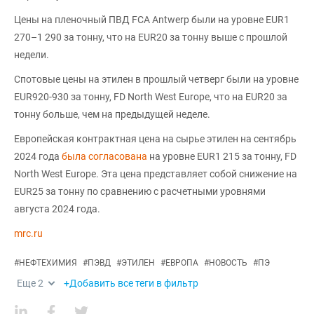
Цены на пленочный ПВД FCA Antwerp были на уровне EUR1
270–1 290 за тонну, что на EUR20 за тонну выше с прошлой
недели.
Спотовые цены на этилен в прошлый четверг были на уровне
EUR920-930 за тонну, FD North West Europe, что на EUR20 за
тонну больше, чем на предыдущей неделе.
Европейская контрактная цена на сырье этилен на сентябрь
2024 года
была согласована
на уровне EUR1 215 за тонну, FD
North West Europe. Эта цена представляет собой снижение на
EUR25 за тонну по сравнению с расчетными уровнями
августа 2024 года.
mrc.ru
#
НЕФТЕХИМИЯ
#
ПЭВД
#
ЭТИЛЕН
#
ЕВРОПА
#
НОВОСТЬ
#
ПЭ
Еще
2
+Добавить все теги в фильтр