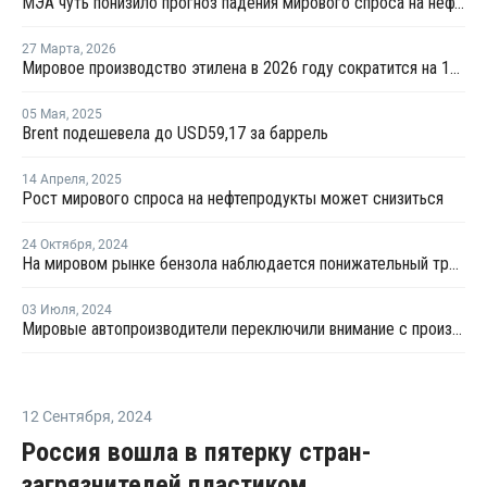
МЭА чуть понизило прогноз падения мирового спроса на нефть в 2026 году
27 Марта
,
2026
Мировое производство этилена в 2026 году сократится на 12% на фоне конфликта на Ближнем Востоке
05 Мая
,
2025
Brent подешевела до USD59,17 за баррель
14 Апреля
,
2025
Рост мирового спроса на нефтепродукты может снизиться
24 Октября
,
2024
На мировом рынке бензола наблюдается понижательный тренд
03 Июля
,
2024
Мировые автопроизводители переключили внимание с производства полностью электромобилей на гибридные модели
12 Сентября
,
2024
Россия вошла в пятерку стран-
загрязнителей пластиком