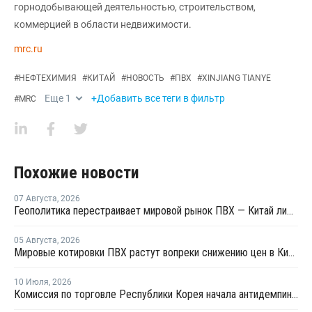
горнодобывающей деятельностью, строительством,
коммерцией в области недвижимости.
mrc.ru
#
НЕФТЕХИМИЯ
#
КИТАЙ
#
НОВОСТЬ
#
ПВХ
#
XINJIANG TIANYE
Еще
1
+Добавить все теги в фильтр
#
MRC
Похожие новости
07 Августа
,
2026
Геополитика перестраивает мировой рынок ПВХ — Китай лидирует в экспорте
05 Августа
,
2026
Мировые котировки ПВХ растут вопреки снижению цен в Китае
10 Июля
,
2026
Комиссия по торговле Республики Корея начала антидемпинговое расследование в отношении китайского ПВХ-С