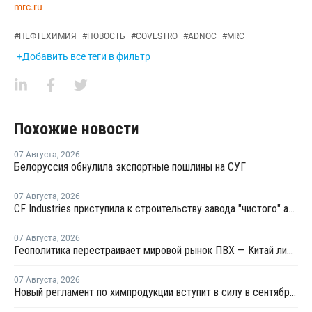
mrc.ru
#
НЕФТЕХИМИЯ
#
НОВОСТЬ
#
COVESTRO
#
ADNOC
#
MRC
+Добавить все теги в фильтр
Похожие новости
07 Августа
,
2026
Белоруссия обнулила экспортные пошлины на СУГ
07 Августа
,
2026
CF Industries приступила к строительству завода "чистого" аммиака за USD4 миллиарда
07 Августа
,
2026
Геополитика перестраивает мировой рынок ПВХ — Китай лидирует в экспорте
07 Августа
,
2026
Новый регламент по химпродукции вступит в силу в сентябре 2027 года