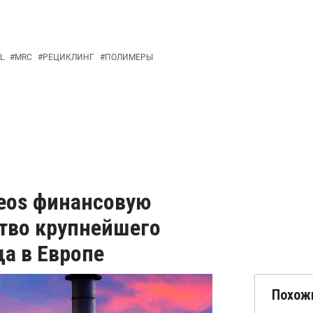
L
#
MRC
#
РЕЦИКЛИНГ
#
ПОЛИМЕРЫ
neos финансовую
ство крупнейшего
а в Европе
Похож