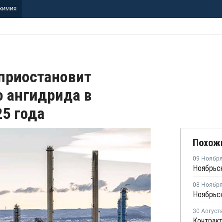
ХИМИЯ
 приостановит
о ангидрида в
5 года
Похож
09 Ноябр
08 Ноябр
30 Август