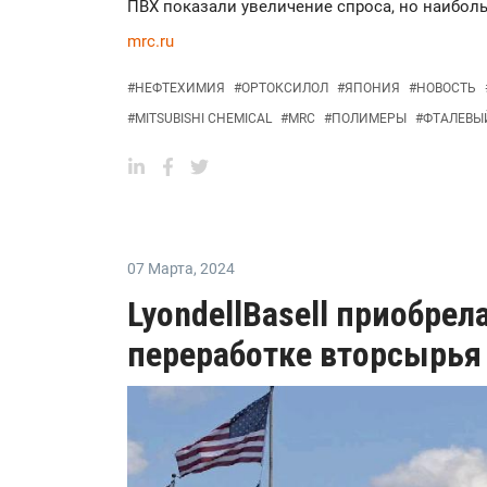
ПВХ показали увеличение спроса, но наибол
mrc.ru
#
НЕФТЕХИМИЯ
#
ОРТОКСИЛОЛ
#
ЯПОНИЯ
#
НОВОСТЬ
#
MITSUBISHI CHEMICAL
#
MRC
#
ПОЛИМЕРЫ
#
ФТАЛЕВЫ
07 Марта
,
2024
LyondellBasell приобрел
переработке вторсырья