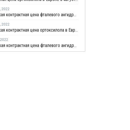
,
2022
Апрельская контрактная цена фталевого ангидрида в Европе выросла на EUR295 за тонну
,
2022
Апрельская контрактная цена ортоксилола в Европе выросла на EUR295 за тонну
2022
Мартовская контрактная цена фталевого ангидрида в Европе выросла на EUR150 за тонну