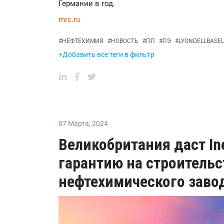
Германии в год.
mrc.ru
#
НЕФТЕХИМИЯ
#
НОВОСТЬ
#
ПП
#
ПЭ
#
LYONDELLBASEL
+Добавить все теги в фильтр
07 Марта
,
2024
Великобритания даст I
гарантию на строитель
нефтехимического завод