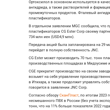
Ортоксилол в основном используется в каче
ангидрида, а также растворителей и фармаце
промежуточных продуктов. Фталевый ангидри
пластификаторов.
В отдельном заявлении MGC сообщила, что п
пластификаторов CG Ester Corp своему партн
734 млн иен (USD4,9 млн).
Передача акций была запланирована на 29 мар
перейдет в полную собственность JNC.
CG Ester может производить 70 тыс. тонн пла
производственных площадках в Мидзусиме и
CGE прекратит производство на своем заводе
возьмет на себя управление производственн
в Итихара, а также продолжит управлять соб
говорится в заявлении JNC Corp.
Согласно обзору
СканПласт
, по итогам 2023 
несмешанного ПВХ в России (без учета экспор
тонн, что на 11% больше показателя 2022 го