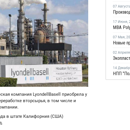
07 Август
17 Июня
,
07 Мая
,
2
02 Апреля
14 Декаб
ская компания LyondellBasell приобрела у
реработке вторсырья, в том числе и
компании.
ода в штате Калифорния (США)
д.