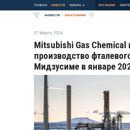
ГЛАВНАЯ
НОВОСТИ
ОБЗОРЫ
ВСЕ РЫНКИ
НЕФТЕ
#
НОВОСТИ
#
НЕФТЕХИМИЯ
07 Марта
,
2024
Mitsubishi Gas Chemical
производство фталевог
Мидзусиме в январе 202