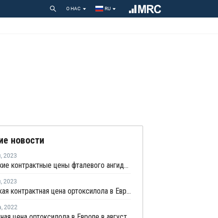
О НАС
RU
ие новости
я
,
2023
Ноябрьские контрактные цены фталевого ангидрида в Европе снизились на EUR20 за тонну
я
,
2023
Ноябрьская контрактная цена ортоксилола в Европе снизилась на EUR20 за тонну
а
,
2022
Контрактная цена ортоксилола в Европе в августе снизилась на EUR75 за тонну