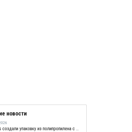
ие новости
2026
В Borealis создали упаковку из полипропилена с 30% биоосновы