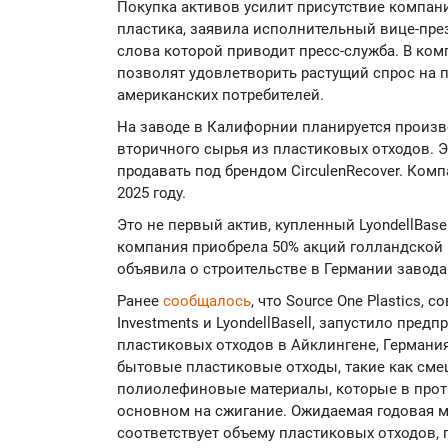
Покупка активов усилит присутствие компан
пластика, заявила исполнительный вице-прези
слова которой приводит пресс-служба. В ком
позволят удовлетворить растущий спрос на 
американских потребителей.
На заводе в Калифорнии планируется произ
вторичного сырья из пластиковых отходов. Э
продавать под брендом CirculenRecover. Комп
2025 году.
Это не первый актив, купленный LyondellBase
компания приобрела 50% акций голландской ко
объявила о строительстве в Германии завода
Ранее
сообщалось
, что Source One Plastics,
Investments и LyondellBasell, запустило пред
пластиковых отходов в Айклингене, Германи
бытовые пластиковые отходы, такие как сме
полиолефиновые материалы, которые в прот
основном на сжигание. Ожидаемая годовая м
соответствует объему пластиковых отходов,