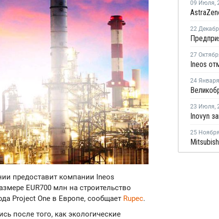
09 Июля
,
22 Декаб
27 Октябр
24 Январ
23 Июля
,
25 Ноябр
нии предоставит компании Ineos
азмере EUR700 млн на строительство
да Project One в Европе, сообщает
Rupec
.
ь после того, как экологические