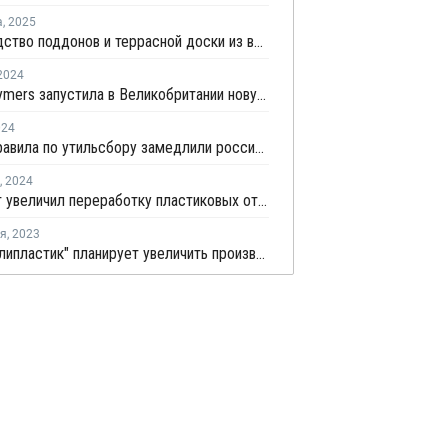
а
,
2025
Производство поддонов и террасной доски из вторсырья запустили в Ессентуках
2024
MBA Polymers запустила в Великобритании новую линию по переработке ПП из автомобильных бамперов
024
Новые правила по утильсбору замедлили российский авторынок в апреле
,
2024
Экопласт увеличил переработку пластиковых отходов на 25% в прошлом году
ря
,
2023
НПП "Полипластик" планирует увеличить производство "зеленых" компаундов