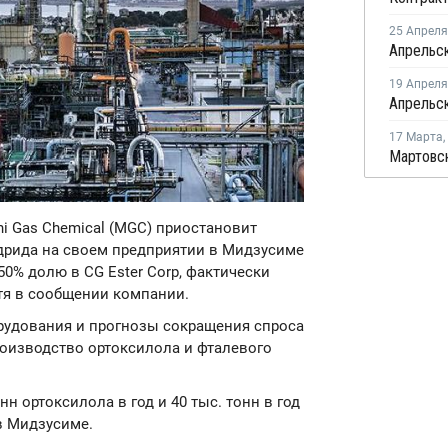
25 Апреля
19 Апреля
17 Марта
,
hi Gas Chemical (MGC) приостановит
дрида на своем предприятии в Мидзусиме
50% долю в CG Ester Corp, фактически
тя в сообщении компании.
рудования и прогнозы сокращения спроса
оизводство ортоксилола и фталевого
нн ортоксилола в год и 40 тыс. тонн в год
в Мидзусиме.