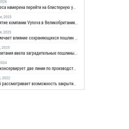
2026
AstraZeneca намерена перейти на блистерную упаковку из полипропилена
ря
,
2025
Предприятие компании Vynova в Великобритании перешло под внешнее управление
я
,
2025
Ineos отмечает влияние сохраняющихся пошлин на химическую продукцию на фоне падения прибыли
я
,
2025
Великобритания ввела заградительные пошлины на импорт ПВХ из США
2024
Inovyn законсервирует две линии по производству ПВХ в Великобритании
я
,
2022
Mitsubishi рассматривает возможность закрытия своего завода MMA в Великобритании