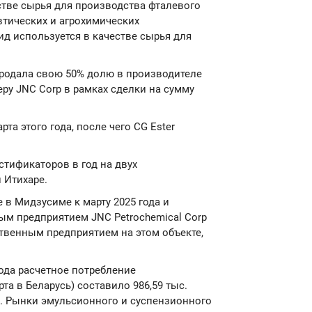
стве сырья для производства фталевого
втических и агрохимических
д используется в качестве сырья для
родала свою 50% долю в производителе
еру JNC Corp в рамках сделки на сумму
та этого года, после чего CG Ester
стификаторов в год на двух
 Итихаре.
 в Мидзусиме к марту 2025 года и
ым предприятием JNC Petrochemical Corp
ственным предприятием на этом объекте,
года расчетное потребление
та в Беларусь) составило 986,59 тыс.
да. Рынки эмульсионного и суспензионного