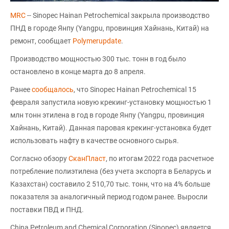
MRC
-- Sinopec Hainan Petrochemical закрыла производство
ПНД в городе Янпу (Yangpu, провинция Хайнань, Китай) на
ремонт, сообщает
Polymerupdate
.
Производство мощностью 300 тыс. тонн в год было
остановлено в конце марта до 8 апреля.
Ранее
сообщалось
, что Sinopec Hainan Petrochemical 15
февраля запустила новую крекинг-установку мощностью 1
млн тонн этилена в год в городе Янпу (Yangpu, провинция
Хайнань, Китай). Данная паровая крекинг-установка будет
использовать нафту в качестве основного сырья.
Согласно обзору
СканПласт
, по итогам 2022 года расчетное
потребление полиэтилена (без учета экспорта в Беларусь и
Казахстан) составило 2 510,70 тыс. тонн, что на 4% больше
показателя за аналогичный период годом ранее. Выросли
поставки ПВД и ПНД.
China Petroleum and Chemical Corporation (Sinopec) является