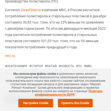
производства полистирола (ПС).
Согласно
СканПласту
компании MRC, в России расчетное
потребление полистирола и стирольных пластиков в декабре
составило 36,83 тыс. тонн, что на 23% меньше по сравнению
с декабрем годом ранее. По итогам двенадцати месяцев 2022
года расчетное потребление полистирола и стирольных
пластиков составило 531,03 тыс. тонн, что на 5% меньше
показателя потребления предыдущего года.
mrc.ru
#
НЕФТЕХИМИЯ
#
СТИРОЛ
#
КИТАЙ
#
НОВОСТЬ
#
ПС
#
MRC
Еще
1
+Добавить все теги в фильтр
Мы используем файлы cookie
в различных целях, включая
соблюдение мер безопасности, обеспечение наилучшего
пользовательского опыта при работе с нашим сайтом, отслеживание
статистики посещения ресурса и для рекламных задач “Маркет
Репорт Компани”. Более детальную информацию о правилах
использования файлов cookie вы найдёте на странице "
Политика
конфиденциальности GDPR
".
Похожие новости
Настройки Cookie
Принять Все Cookie
06 Июня
,
2025