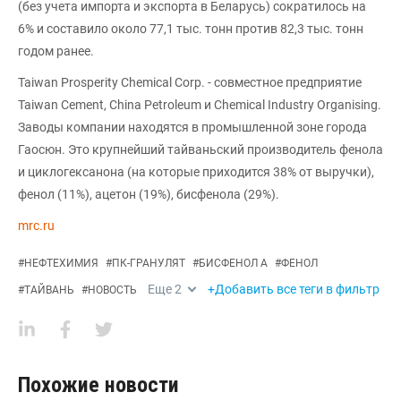
(без учета импорта и экспорта в Беларусь) сократилось на
6% и составило около 77,1 тыс. тонн против 82,3 тыс. тонн
годом ранее.
Taiwan Prosperity Chemical Corp. - совместное предприятие
Taiwan Cement, China Petroleum и Chemical Industry Organising.
Заводы компании находятся в промышленной зоне города
Гаосюн. Это крупнейший тайваньский производитель фенола
и циклогексанона (на которые приходится 38% от выручки),
фенол (11%), ацетон (19%), бисфенола (29%).
mrc.ru
#
НЕФТЕХИМИЯ
#
ПК-ГРАНУЛЯТ
#
БИСФЕНОЛ А
#
ФЕНОЛ
Еще
2
+Добавить все теги в фильтр
#
ТАЙВАНЬ
#
НОВОСТЬ
Похожие новости