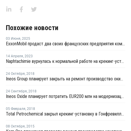
Похожие новости
03 Июня
,
2025
ExxonMobil продаст два своих французских предприятия компании North Atlantic
14 Апреля
,
2023
Naphtachimie вурнулась к нормальной работе на крекинг-установке в Лавере
24 Октября
,
2018
Ineos Group планирует закрыть на ремонт производство окиси этилена в Лавере
24 Сентября
,
2018
Ineos Oxide планирует потратить EUR200 млн на модернизацию производства окиси этилена в Европе
05 Февраля
,
2018
Total Petrochemical закрыл крекинг-установку в Гонфревилле из-за поломки
08 Октября
,
2015