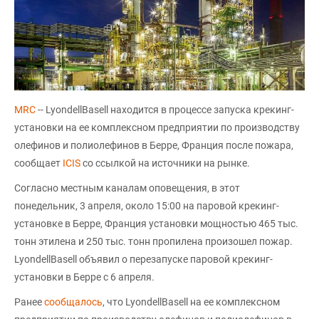
MRC
-- LyondellBasell находится в процессе запуска крекинг-
установки на ее комплексном предприятии по производству
олефинов и полиолефинов в Берре, Франция после пожара,
сообщает
ICIS
со ссылкой на источники на рынке.
Согласно местным каналам оповещения, в этот
понедельник, 3 апреля, около 15:00 на паровой крекинг-
установке в Берре, Франция установки мощностью 465 тыс.
тонн этилена и 250 тыс. тонн пропилена произошел пожар.
LyondellBasell объявил о перезапуске паровой крекинг-
установки в Берре с 6 апреля.
Ранее
сообщалось
, что LyondellBasell на ее комплексном