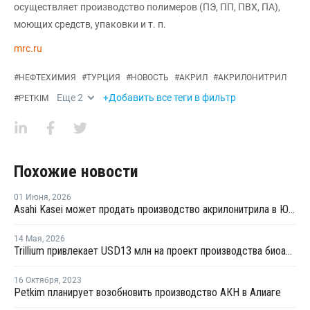
осуществляет производство полимеров (ПЭ, ПП, ПВХ, ПА),
моющих средств, упаковки и т. п.
mrc.ru
#
НЕФТЕХИМИЯ
#
ТУРЦИЯ
#
НОВОСТЬ
#
АКРИЛ
#
АКРИЛОНИТРИЛ
Еще
2
+Добавить все теги в фильтр
#
PETKIM
Похожие новости
01 Июня
,
2026
Asahi Kasei может продать производство акрилонитрила в Южной Корее
14 Мая
,
2026
Trillium привлекает USD13 млн на проект производства биоакрилонитрила
16 Октября
,
2023
Petkim планирует возобновить производство АКН в Алиаге