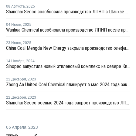
08 Августа
,
2025
Shanghai Secco возобновила производство ЛПНП в Шанхае после ремонта
04 Июля
,
2025
Wanhua Chemical возобновила производство ЛПНП после профилактики
23 Июня
,
2025
China Coal Mengda New Energy закрыла производство олефинов на ремонт
14 Ноября
,
2024
Sinopec запустила новый этиленовый комплекс на севере Китая
22 Декабря
,
2023
Zhong An United Coal Chemical планирует в мае 2024 года закрыть на ремонт производство ПЭ в Китае
22 Декабря
,
2023
Shanghai Secco осенью 2024 года закроет производство ЛПНП в Шанхае на ремонт
06 Апреля
,
2023