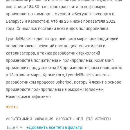
составили 184,30 тыс. тонн (рассчитано по формуле
производство + импорт – экспорт и без учета экспорта в
Беларусь и Казахстан), что на 26% ниже показателя 2022
года. Снизились поставки всех видов полипропилена.
LyondellBasell - один из крупнейших в мире производителей
полипропилена, ведущий поставщик полиэтилена и
катализаторов, а также разработчик технологий
производства полиэтилена и полипропилена. Компания
производит продукцию на 58 производственных площадках
в 18 странах мира. Кроме того, LyondellBasell является
разработчиком процесса Spheripol, который лежит в основе
производств полипропилена на омском Полиоме и
Нижнекамскнефтехиме.
mrc.ru
#
НЕФТЕХИМИЯ
#
ФРАНЦИЯ
#
НОВОСТЬ
#
ПП
#
ПЭ
#
ЭТИЛЕН
Еще
4
+Добавить все теги в фильтр