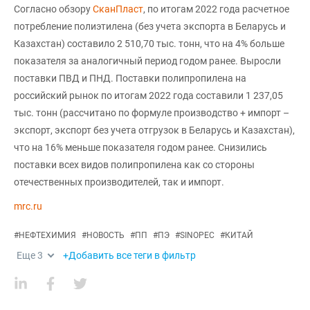
Согласно обзору
СканПласт
, по итогам 2022 года расчетное
потребление полиэтилена (без учета экспорта в Беларусь и
Казахстан) составило 2 510,70 тыс. тонн, что на 4% больше
показателя за аналогичный период годом ранее. Выросли
поставки ПВД и ПНД. Поставки полипропилена на
российский рынок по итогам 2022 года составили 1 237,05
тыс. тонн (рассчитано по формуле производство + импорт –
экспорт, экспорт без учета отгрузок в Беларусь и Казахстан),
что на 16% меньше показателя годом ранее. Снизились
поставки всех видов полипропилена как со стороны
отечественных производителей, так и импорт.
mrc.ru
#
НЕФТЕХИМИЯ
#
НОВОСТЬ
#
ПП
#
ПЭ
#
SINOPEC
#
КИТАЙ
Еще
3
+Добавить все теги в фильтр