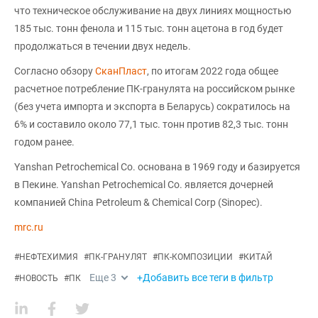
что техническое обслуживание на двух линиях мощностью
185 тыс. тонн фенола и 115 тыс. тонн ацетона в год будет
продолжаться в течении двух недель.
Согласно обзору
СканПласт
, по итогам 2022 года общее
расчетное потребление ПК-гранулята на российском рынке
(без учета импорта и экспорта в Беларусь) сократилось на
6% и составило около 77,1 тыс. тонн против 82,3 тыс. тонн
годом ранее.
Yanshan Petrochemical Co. основана в 1969 году и базируется
в Пекине. Yanshan Petrochemical Co. является дочерней
компанией China Petroleum & Chemical Corp (Sinopec).
mrc.ru
#
НЕФТЕХИМИЯ
#
ПК-ГРАНУЛЯТ
#
ПК-КОМПОЗИЦИИ
#
КИТАЙ
Еще
3
+Добавить все теги в фильтр
#
НОВОСТЬ
#
ПК