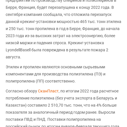
предприятии по производству олефинов и полиолефинов в
Берре, Франция, будет перезапущена к концу 2022 года. В
сентябре компания сообщала, что отложила перезапуск
данной крекинг-установки мощностью 465 тыс. тонн этилена
и 250 тыс. тонн пропилена в год в Берре, Франция, до начала
2023 года из-за высоких затрат на электроэнергию, более
низкой маржи и падения спроса. Крекинг-установка
LyondellBasell была повреждена в результате пожара 2
августа.
Этилен и пропилен являются основными сырьевыми
компонентами для производства полиэтилена (ПЭ) и
полипропилена (ПП) соответственно.
Согласно обзору
СканПласт
, по итогам 2022 года расчетное
потребление полиэтилена (без учета экспорта в Беларусь и
Казахстан) составило 2 510,70 тыс. тонн, что на 4% больше
показателя за аналогичный период годом ранее. Выросли
поставки ПВД и ПНД. Поставки полипропилена на
российский рынок по итогам января-февраля текущего года