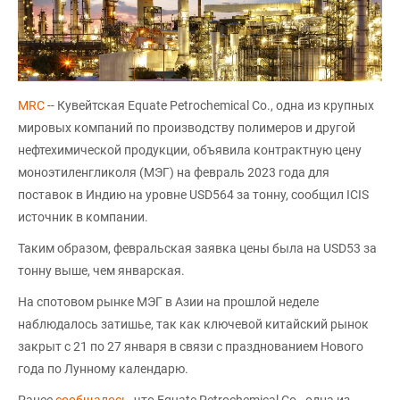
MRC
-- Кувейтская Equate Petrochemical Co., одна из крупных
мировых компаний по производству полимеров и другой
нефтехимической продукции, объявила контрактную цену
моноэтиленгликоля (МЭГ) на февраль 2023 года для
поставок в Индию на уровне USD564 за тонну, сообщил ICIS
источник в компании.
Таким образом, февральская заявка цены была на USD53 за
тонну выше, чем январская.
На спотовом рынке МЭГ в Азии на прошлой неделе
наблюдалось затишье, так как ключевой китайский рынок
закрыт с 21 по 27 января в связи с празднованием Нового
года по Лунному календарю.
Ранее
сообщалось
, что Equate Petrochemical Co., одна из