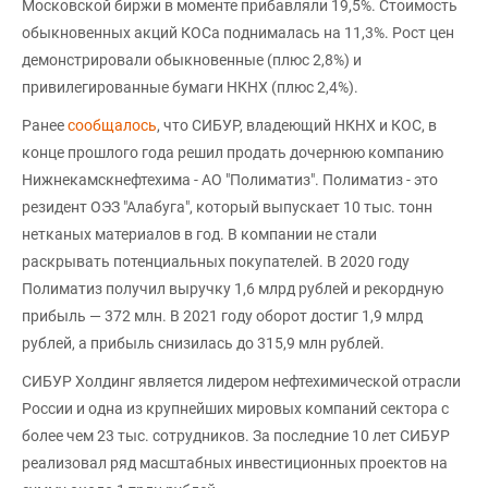
Московской биржи в моменте прибавляли 19,5%. Стоимость
обыкновенных акций КОСа поднималась на 11,3%. Рост цен
демонстрировали обыкновенные (плюс 2,8%) и
привилегированные бумаги НКНХ (плюс 2,4%).
Ранее
сообщалось
, что СИБУР, владеющий НКНХ и КОС, в
конце прошлого года решил продать дочернюю компанию
Нижнекамскнефтехима - АО "Полиматиз". Полиматиз - это
резидент ОЭЗ "Алабуга", который выпускает 10 тыс. тонн
нетканых материалов в год. В компании не стали
раскрывать потенциальных покупателей. В 2020 году
Полиматиз получил выручку 1,6 млрд рублей и рекордную
прибыль — 372 млн. В 2021 году оборот достиг 1,9 млрд
рублей, а прибыль снизилась до 315,9 млн рублей.
СИБУР Холдинг является лидером нефтехимической отрасли
России и одна из крупнейших мировых компаний сектора с
более чем 23 тыс. сотрудников. За последние 10 лет СИБУР
реализовал ряд масштабных инвестиционных проектов на