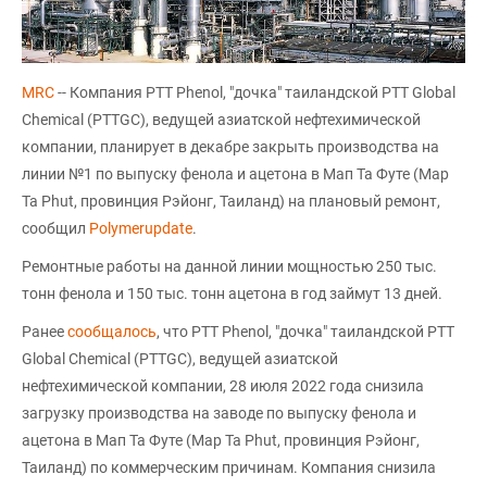
MRC
-- Компания PTT Phenol, "дочка" таиландской PTT Global
Chemical (PTTGC), ведущей азиатской нефтехимической
компании, планирует в декабре закрыть производства на
линии №1 по выпуску фенола и ацетона в Мап Та Футе (Map
Ta Phut, провинция Рэйонг, Таиланд) на плановый ремонт,
сообщил
Polymerupdate
.
Ремонтные работы на данной линии мощностью 250 тыс.
тонн фенола и 150 тыс. тонн ацетона в год займут 13 дней.
Ранее
сообщалось
, что PTT Phenol, "дочка" таиландской PTT
Global Chemical (PTTGC), ведущей азиатской
нефтехимической компании, 28 июля 2022 года снизила
загрузку производства на заводе по выпуску фенола и
ацетона в Мап Та Футе (Map Ta Phut, провинция Рэйонг,
Таиланд) по коммерческим причинам. Компания снизила