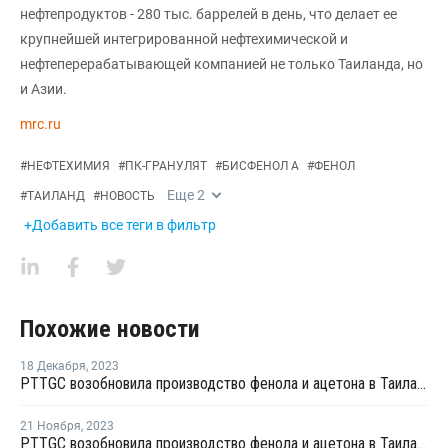
нефтепродуктов - 280 тыс. баррелей в день, что делает ее
крупнейшей интегрированной нефтехимической и
нефтеперерабатывающей компанией не только Таиланда, но
и Азии.
mrc.ru
#
НЕФТЕХИМИЯ
#
ПК-ГРАНУЛЯТ
#
БИСФЕНОЛ А
#
ФЕНОЛ
Еще
2
#
ТАИЛАНД
#
НОВОСТЬ
+Добавить все теги в фильтр
Похожие новости
18 Декабря
,
2023
PTTGC возобновила производство фенола и ацетона в Таиланде после ремонта
21 Ноября
,
2023
PTTGC возобновила производство фенола и ацетона в Таиланде после ремонта