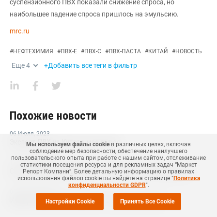
суспензионного ПВХ показали снижение спроса, но
наибольшее падение спроса пришлось на эмульсию.
mrc.ru
#
НЕФТЕХИМИЯ
#
ПВХ-Е
#
ПВХ-С
#
ПВХ-ПАСТА
#
КИТАЙ
#
НОВОСТЬ
Еще
4
+Добавить все теги в фильтр
Похожие новости
06 Июля
,
2023
Экспорт ПВХ из Китая в мае вырос
Мы используем файлы cookie
в различных целях, включая
соблюдение мер безопасности, обеспечение наилучшего
пользовательского опыта при работе с нашим сайтом, отслеживание
13 Апреля
,
2023
статистики посещения ресурса и для рекламных задач “Маркет
Спрос на ПВХ в Китае растет медленнее чем ожидалось
Репорт Компани”. Более детальную информацию о правилах
использования файлов cookie вы найдёте на странице "
Политика
конфиденциальности GDPR
".
01 Декабря
,
2022
Импорт ММА в Китай вырос в 2,5 раза в октябре
Настройки Cookie
Принять Все Cookie