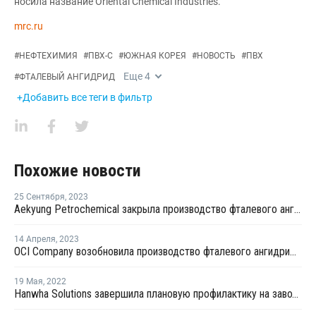
носила название Oriental Chemical Industries.
mrc.ru
#
НЕФТЕХИМИЯ
#
ПВХ-С
#
ЮЖНАЯ КОРЕЯ
#
НОВОСТЬ
#
ПВХ
Еще
4
#
ФТАЛЕВЫЙ АНГИДРИД
+Добавить все теги в фильтр
Похожие новости
25 Сентября
,
2023
Aekyung Petrochemical закрыла производство фталевого ангидрида на ремонт
14 Апреля
,
2023
OCI Company возобновила производство фталевого ангидрида в Южной Корее после ремонта
19 Мая
,
2022
Hanwha Solutions завершила плановую профилактику на заводе фталевого ангидрида в Ульсане