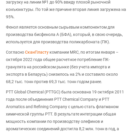
загрузку на линии №1 до 90% ввиду плохой рыночной
конъюнктуры. По той же причине вторая линия загружена на
95%.
Фенол является основным сырьевым компонентом для
производства бисфенола А (БФА), который, в свою очередь,
используется для производства поликарбоната (ПК).
Согласно
СканПласту
компании MRC, по итогам января –
октября 2022 года общее расчетное потребление ПК-
гранулята на российском рынке (без учета импорта и
экспорта в Беларусь) снизилось на 2% и составило около
68,2 тыс. тонн против 69,3 тыс. тонн годом ранее.
PTT Global Chemical (PTTGC) была основана 19 октября 2011
года после объединения PTT Chemical Company и PTT
Aromatics and Refining Company с целью стать флагманом
химической группы PTT. В результате интеграции общая
мощность компании по производству олефинов и
ароматических соединений достигла 8,2 млн. тонн в год, а