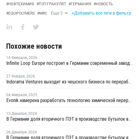
#
НЕФТЕХИМИЯ
#
ПЭТ-ГРАНУЛЯТ
#
ГЕРМАНИЯ
#
НОВОСТЬ
Еще
3
+Добавить все теги в фильтр
#
EQUIPOLYMERS
#
MRC
Похожие новости
16 Февраля
,
2026
Infinite Loop Europe построит в Германии современный завод по переработке ПЭТ
27 Января
,
2026
Indorama Ventures выходит из чешского бизнеса по переработке отходов на фоне дефицита немецкого сырья
04 Февраля
,
2025
Evonik намерена разработать технологию химической переработки ПЭТ
13 Декабря
,
2024
В Германии доля вторичного ПЭТ в производстве бутылок впервые превысила долю первичного
06 Декабря
,
2024
В Германии доля вторичного ПЭТ в производстве бутылок впервые превысила долю первичного