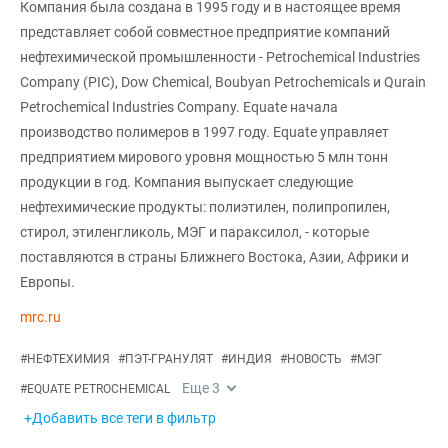
Компания была создана в 1995 году и в настоящее время
представляет собой совместное предприятие компаний
нефтехимической промышленности - Petrochemical Industries
Company (PIC), Dow Chemical, Boubyan Petrochemicals и Qurain
Petrochemical Industries Company. Equate начала
производство полимеров в 1997 году. Equate управляет
предприятием мирового уровня мощностью 5 млн тонн
продукции в год. Компания выпускает следующие
нефтехимические продукты: полиэтилен, полипропилен,
стирол, этиленгликоль, МЭГ и параксилол, - которые
поставляются в страны Ближнего Востока, Азии, Африки и
Европы.
mrc.ru
#
НЕФТЕХИМИЯ
#
ПЭТ-ГРАНУЛЯТ
#
ИНДИЯ
#
НОВОСТЬ
#
МЭГ
Еще
3
#
EQUATE PETROCHEMICAL
+Добавить все теги в фильтр