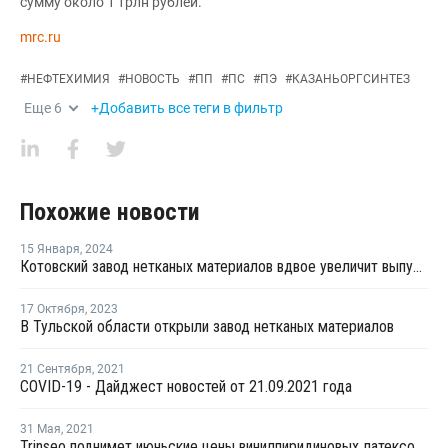
сумму около 1 трлн рублей.
mrc.ru
#
НЕФТЕХИМИЯ
#
НОВОСТЬ
#
ПП
#
ПС
#
ПЭ
#
КАЗАНЬОРГСИНТЕЗ
Еще
6
+Добавить все теги в фильтр
Похожие новости
15 Января
,
2024
Котовский завод нетканых материалов вдвое увеличит выпуск синтепона к 2025 году
17 Октября
,
2023
В Тульской области открыли завод нетканых материалов
21 Сентября
,
2021
COVID-19 - Дайджест новостей от 21.09.2021 года
31 Мая
,
2021
Trinseo поднимет июньские цены винилпиридиновых латексов в Европе, странах Ближнего Востока и Африки