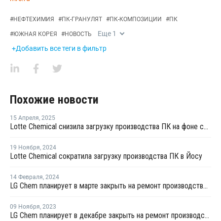
#
НЕФТЕХИМИЯ
#
ПК-ГРАНУЛЯТ
#
ПК-КОМПОЗИЦИИ
#
ПК
Еще
1
#
ЮЖНАЯ КОРЕЯ
#
НОВОСТЬ
+Добавить все теги в фильтр
Похожие новости
15 Апреля
,
2025
Lotte Chemical снизила загрузку производства ПК на фоне снижения спроса после введения пошлин
19 Ноября
,
2024
Lotte Chemical сократила загрузку производства ПК в Йосу
14 Февраля
,
2024
LG Chem планирует в марте закрыть на ремонт производство фенола и ацетона в Даэсане
09 Ноября
,
2023
LG Chem планирует в декабре закрыть на ремонт производство фенола и ацетона в Даэсане