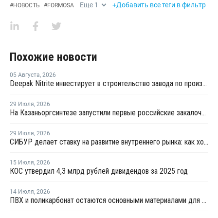
Еще
1
+Добавить все теги в фильтр
#
НОВОСТЬ
#
FORMOSA
Похожие новости
05 Августа
,
2026
Deepak Nitrite инвестирует в строительство завода по производству БФА
29 Июля
,
2026
На Казаньоргсинтезе запустили первые российские закалочно-испарительные аппараты
29 Июля
,
2026
СИБУР делает ставку на развитие внутреннего рынка: как холдинг стимулирует спрос на полимеры в ритейле
15 Июля
,
2026
КОС утвердил 4,3 млрд рублей дивидендов за 2025 год
14 Июля
,
2026
ПВХ и поликарбонат остаются основными материалами для производства банковских карт