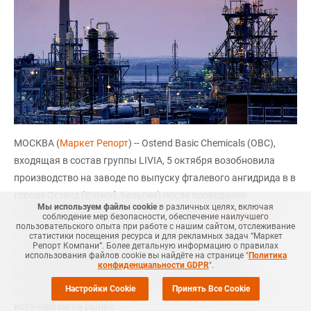
МОСКВА (
Маркет Репорт
) -- Ostend Basic Chemicals (OBС),
входящая в состав группы LIVIA, 5 октября возобновила
производство на заводе по выпуску фталевого ангидрида в в
городе Остенд (Ostend, Бельгия) после проведения
Мы используем файлы cookie
в различных целях, включая
внеплановых ремонтных работ, сообщает
Polymerupdate
.
соблюдение мер безопасности, обеспечение наилучшего
пользовательского опыта при работе с нашим сайтом, отслеживание
статистики посещения ресурса и для рекламных задач “Маркет
Компания объявила о форс-мажоре 24 сентября из-за
Репорт Компани”. Более детальную информацию о правилах
технической проблемы и должна была возобновить
использования файлов cookie вы найдёте на странице "
Политика
конфиденциальности GDPR
".
производство мощностью 100 тыс. тонн фталевого
ангидрида в год в четверг на прошлой неделе, согласно
Настройки Cookie
Принять Все Cookie
источникам на рынке.