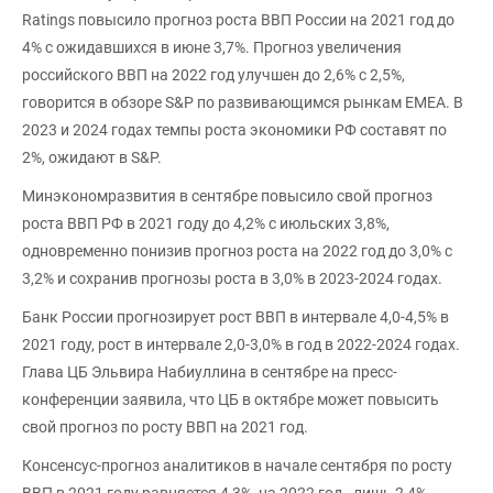
Ratings повысило прогноз роста ВВП России на 2021 год до
4% с ожидавшихся в июне 3,7%. Прогноз увеличения
российского ВВП на 2022 год улучшен до 2,6% с 2,5%,
говорится в обзоре S&P по развивающимся рынкам EMEA. В
2023 и 2024 годах темпы роста экономики РФ составят по
2%, ожидают в S&P.
Минэкономразвития в сентябре повысило свой прогноз
роста ВВП РФ в 2021 году до 4,2% с июльских 3,8%,
одновременно понизив прогноз роста на 2022 год до 3,0% с
3,2% и сохранив прогнозы роста в 3,0% в 2023-2024 годах.
Банк России прогнозирует рост ВВП в интервале 4,0-4,5% в
2021 году, рост в интервале 2,0-3,0% в год в 2022-2024 годах.
Глава ЦБ Эльвира Набиуллина в сентябре на пресс-
конференции заявила, что ЦБ в октябре может повысить
свой прогноз по росту ВВП на 2021 год.
Консенсус-прогноз аналитиков в начале сентября по росту
ВВП в 2021 году равняется 4,3%, на 2022 год - лишь 2,4%.