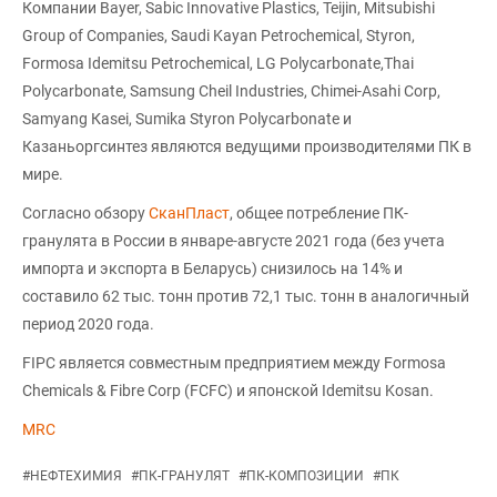
Компании Bayer, Sabic Innovative Plastics, Teijin, Mitsubishi
Group of Companies, Saudi Kayan Petrochemical, Styron,
Formosa Idemitsu Petrochemical, LG Polycarbonate,Thai
Polycarbonate, Samsung Cheil Industries, Chimei-Asahi Corp,
Samyang Кasei, Sumika Styron Polycarbonate и
Казаньоргсинтез являются ведущими производителями ПК в
мире.
Согласно обзору
СканПласт
, общее потребление ПК-
гранулята в России в январе-августе 2021 года (без учета
импорта и экспорта в Беларусь) снизилось на 14% и
составило 62 тыс. тонн против 72,1 тыс. тонн в аналогичный
период 2020 года.
FIPC является совместным предприятием между Formosa
Chemicals & Fibre Corp (FCFC) и японской Idemitsu Kosan.
MRC
#
НЕФТЕХИМИЯ
#
ПК-ГРАНУЛЯТ
#
ПК-КОМПОЗИЦИИ
#
ПК