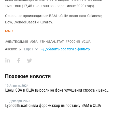
тыс. тонн (17,45 тыс. тонн в январе - июне 2020 года).
Основные производители ВAM в США включают Celanese,
Dow, LyondellBasell и Kuraray.
MRC
#
НЕФТЕХИМИЯ
#
ЭВА
#
ВИНИЛАЦЕТАТ
#
РОССИЯ
#
США
Еще
1
+Добавить все теги в фильтр
#
НОВОСТЬ
Похожие новости
19 Апреля
,
2024
Цены ЭВА в США выросли на фоне улучшения спроса и ценового давления
11 Декабря
,
2023
LyondellBasell сняла форс-мажор на поставку ВАМ в США