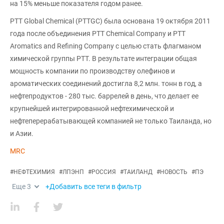
на 15% меньше показателя годом ранее.
PTT Global Chemical (PTTGC) была основана 19 октября 2011
года после объединения PTT Chemical Company и PTT
Aromatics and Refining Company с целью стать флагманом
химической группы PTT. В результате интеграции общая
мощность компании по производству олефинов и
ароматических соединений достигла 8,2 млн. тонн в год, а
нефтепродуктов - 280 тыс. баррелей в день, что делает ее
крупнейшей интегрированной нефтехимической и
нефтеперерабатывающей компанией не только Таиланда, но
и Азии.
MRC
#
НЕФТЕХИМИЯ
#
ЛПЭНП
#
РОССИЯ
#
ТАИЛАНД
#
НОВОСТЬ
#
ПЭ
Еще
3
+Добавить все теги в фильтр