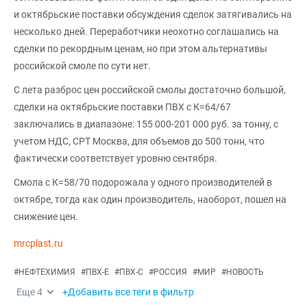
и октябрьские поставки обсуждения сделок затягивались на
несколько дней. Переработчики неохотно соглашались на
сделки по рекордным ценам, но при этом альтернативы
российской смоле по сути нет.
С лета разброс цен российской смолы достаточно большой,
сделки на октябрьские поставки ПВХ с К=64/67
заключались в диапазоне: 155 000-201 000 руб. за тонну, с
учетом НДС, СРТ Москва, для объемов до 500 тонн, что
фактически соответствует уровню сентября.
Смола с К=58/70 подорожала у одного производителей в
октябре, тогда как один производитель, наоборот, пошел на
снижение цен.
mrcplast.ru
#
НЕФТЕХИМИЯ
#
ПВХ-Е
#
ПВХ-С
#
РОССИЯ
#
МИР
#
НОВОСТЬ
Еще
4
+Добавить все теги в фильтр