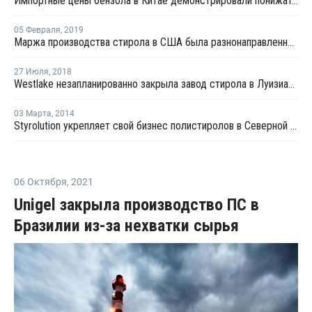
Импортные цены бензола в Китае демонстрировали понижательный тренд на прошлой неделе
05 Февраля
,
2019
Маржа производства стирола в США была разнонаправленной в январе
27 Июля
,
2018
Westlake незапланированно закрыла завод стирола в Луизиане
03 Марта
,
2014
Styrolution укрепляет свой бизнес полистиролов в Северной Америке
06 Октября
,
2021
Unigel закрыла производство ПС в
Бразилии из-за нехватки сырья