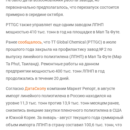
первоначально предполагалось, что перезапуск состоится
примерно в середине октября.
PTTGC также управляет еще одним заводом ЛПНП
мощностью 410 тыс. тонн в год на площадке в Мап Та Футе.
Ранее
сообщалось
, что TT Global Chemical (PTTGC) в июле
прошлого года закрыла на профилактику завод № 2 по
выпуску линейного полиэтилена (ЛПНП) в Мап Та Футе (Map
Ta Phut, Таиланд). Ремонтные работы на данном
предприятии мощностью 400 тыс. тонн ЛПНП в год
продолжались в течение 20 дней.
Согласно
ДатаСкопу
компании Маркет Репорт, в августе
импорт линейного полиэтилена в Россию находился на
уровне 11,3 тыс. тонн против 13,9 тыс. тонн месяцем ранее,
снизились внешние закупки пленочного полиэтилена в США
и Южной Корее. За январь - август текущего года суммарный
объем импорта ЛПНП в страну составил 100,6 тыс. тонн, что