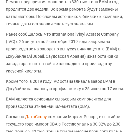
Ремонт предприятия мощностью 330 тыс. тонн ВАМ в год
продлится две недели. Во время ремонта будут заменены
катализаторы. По словам источников, близких к компании,
точные даты остановки еще не установлены.
Ранее сообщалось, что International Vinyl Acetate Company
(IVC) с 26 августа по 5 сентября 2019 года закрывала
производство на заводе по выпуску винилацетата (ВАМ) в
Джубайле (Al Jubail, Саудовская Аравия) из-за остановки
завода upstream на той же площадке по производству
уксусной кислоты.
Кроме того, в 2019 году IVC останавливала завод ВАМ в
Джубайле на плановую профилактику с 25 июня по 17 июля.
ВАМ является основным сырьевым компонентом для
производства этилен-винил-ацетата (ЭВА).
Согласно
ДатаСкопу
компании Маркет Репорт, в сентябре
текущего года импорт ЭВА в Россию упал на 30,32% до 2,38
тыс. тонн с 3,42 тыс. тонн в том же месяце прошлого года, а