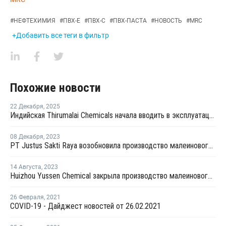
#
НЕФТЕХИМИЯ
#
ПВХ-Е
#
ПВХ-С
#
ПВХ-ПАСТА
#
НОВОСТЬ
#
MRC
+Добавить все теги в фильтр
Похожие новости
22 Декабря
,
2025
Индийская Thirumalai Chemicals начала вводить в эксплуатацию завод по производству малеинового ангидрида в Западной Вирджинии
08 Декабря
,
2023
PT Justus Sakti Raya возобновила производство малеинового ангидрида в Джакарте после ремонта
14 Августа
,
2023
Huizhou Yussen Chemical закрыла производство малеинового ангидрида на ремонт
26 Февраля
,
2021
COVID-19 - Дайджест новостей от 26.02.2021