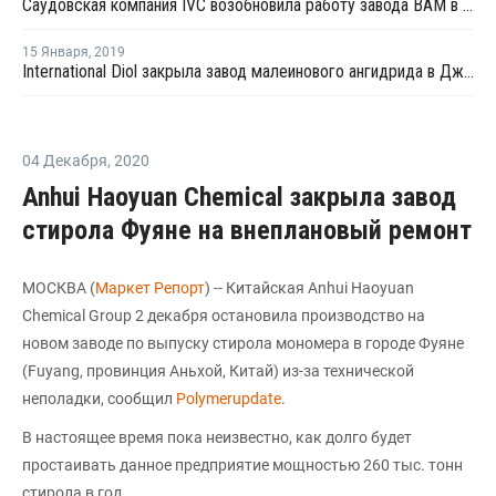
Саудовская компания IVC возобновила работу завода ВАМ в Джубайле
15 Января
,
2019
International Diol закрыла завод малеинового ангидрида в Джубайле на плановый ремонт
04 Декабря
,
2020
Anhui Haoyuan Chemical закрыла завод
стирола Фуяне на внеплановый ремонт
МОСКВА (
Маркет Репорт
) -- Китайская Anhui Haoyuan
Chemical Group 2 декабря остановила производство на
новом заводе по выпуску стирола мономера в городе Фуяне
(Fuyang, провинция Аньхой, Китай) из-за технической
неполадки, сообщил
Polymerupdate
.
В настоящее время пока неизвестно, как долго будет
простаивать данное предприятие мощностью 260 тыс. тонн
стирола в год.