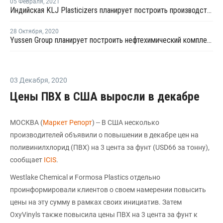
05 Февраля
,
2021
Индийская KLJ Plasticizers планирует построить производство фталевого ангидрида в Гуджарате
28 Октября
,
2020
Yussen Group планирует построить нефтехимический комплекс в Китае
03 Декабря
,
2020
Цены ПВХ в США выросли в декабре
МОСКВА (
Маркет Репорт
) -- В США несколько
производителей объявили о повышении в декабре цен на
поливинилхлорид (ПВХ) на 3 цента за фунт (USD66 за тонну),
сообщает
ICIS
.
Westlake Chemical и Formosa Plastics отдельно
проинформировали клиентов о своем намерении повысить
цены на эту сумму в рамках своих инициатив. Затем
OxyVinyls также повысила цены ПВХ на 3 цента за фунт к