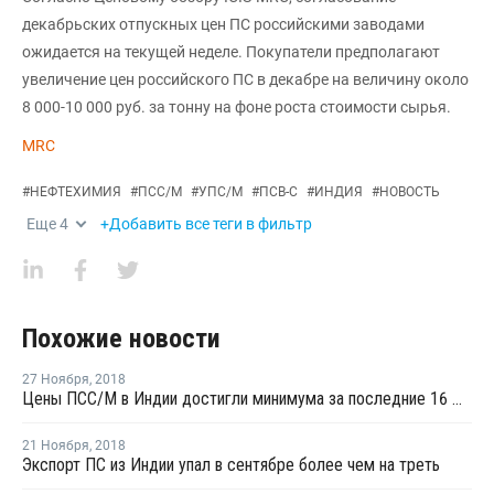
декабрьских отпускных цен ПС российскими заводами
ожидается на текущей неделе. Покупатели предполагают
увеличение цен российского ПС в декабре на величину около
8 000-10 000 руб. за тонну на фоне роста стоимости сырья.
MRC
#
НЕФТЕХИМИЯ
#
ПСС/М
#
УПС/М
#
ПСВ-С
#
ИНДИЯ
#
НОВОСТЬ
Еще
4
+Добавить все теги в фильтр
Похожие новости
27 Ноября
,
2018
Цены ПСС/М в Индии достигли минимума за последние 16 месяцев на фоне снижающихся котировок стирола
21 Ноября
,
2018
Экспорт ПС из Индии упал в сентябре более чем на треть