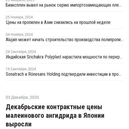
25 Февраля
,
2025
Биаксплен вывел на рынок серию импортозамещающих пленок
25 Ноября
,
2024
Цены на пропилен в Азии снизились на прошлой неделе
04 Ноября
,
2024
Alujain может начать строительство производства полипропилена Yanbu до конца года
24 Сентября
,
2024
Индийская Srichakra Polyplast нарастила мощности по переработке ПЭТ
19 Сентября
,
2024
Sonatrach и Rönesans Holding подтвердили инвестиции в проект производства ПП в Турции
03 Декабря
,
2020
Декабрьские контрактные цены
малеинового ангидрида в Японии
выросли