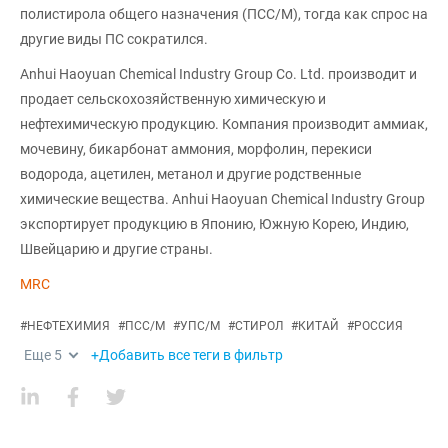
полистирола общего назначения (ПСС/М), тогда как спрос на
другие виды ПС сократился.
Anhui Haoyuan Chemical Industry Group Co. Ltd. производит и
продает сельскохозяйственную химическую и
нефтехимическую продукцию. Компания производит аммиак,
мочевину, бикарбонат аммония, морфолин, перекиси
водорода, ацетилен, метанол и другие родственные
химические вещества. Anhui Haoyuan Chemical Industry Group
экспортирует продукцию в Японию, Южную Корею, Индию,
Швейцарию и другие страны.
MRC
#
НЕФТЕХИМИЯ
#
ПСС/М
#
УПС/М
#
СТИРОЛ
#
КИТАЙ
#
РОССИЯ
Еще
5
+Добавить все теги в фильтр