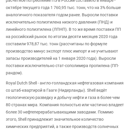
расчетное потребление ПЭ в России составило в январе -
октябре текущего года 1 760,95 тыс. тонн, что на 3% больше
аналогичного показателя годом ранее. Выросли поставки
исключительно полиэтилена низкого давления (ПНД) и
линейного полиэтилена (ЛПНП). В то же время поставки ПП
на российский рынок по итогам десяти месяцев 2020 года
составили 978,87 тыс. тонн (рассчитаны по формуле
производство минус экспорт плюс импорт и не учитывают
запасы производителей на 1 января 2020 года). Выросли
поставки исключительно стат-сополимера пропилена (ПП-
рандом).
Royal Dutch Shell - англо-голландская нефтегазовая компания
со штаб-квартирой в Гааге (Нидерланды). Shell ведёт
геологическую разведку и добычу нефти и газа в более чем
80 странах мира. Компания полностью или частично владеет
более 30 нефтеперерабатывающими заводами. Помимо
этого, Shell принадлежит значительное количество
химических предприятий, а также производств солнечных