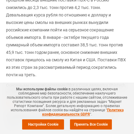
прошлом месяце внешние поставки ПВХ-С в Россию
снизились до 2,3 тыс. тонн против 4,2 тыс. тонн.
Девальвация курса рубля по отношению к доллару и
высокие цены смолы на внешних рынках вынудили
российские компании пойти на серьезное сокращение
объемов импорта. В январе - октябре текущего года
суммарный объем импорта составил 38,5 тыс. тонн против
45,9 тыс. тонн годом ранее, основное снижение внешних
поставок пришлось на смолу из Китая и США. Поставки ПВХ
из этих стран за рассматриваемый период сократились
почти на треть.
Основными производителями ПВХ в США являются Shintech,
Мы используем файлы cookie
в различных целях, включая
Westlake Chemical, Formosa Plastics и OxyVinyls.
соблюдение мер безопасности, обеспечение наилучшего
пользовательского опыта при работе с нашим сайтом, отслеживание
статистики посещения ресурса и для рекламных задач “Маркет
MRC
Репорт Компани”. Более детальную информацию о правилах
использования файлов cookie вы найдёте на странице "
Политика
конфиденциальности GDPR
".
#
НЕФТЕХИМИЯ
#
ПВХ-Е
#
ПВХ-С
#
НОВОСТЬ
#
ПВХ
#
FORMOSA
Еще
4
+Добавить все теги в фильтр
Настройки Cookie
Принять Все Cookie