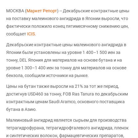
МОСКВА (
Маркет Репорт
) -- Декабрьские контрактные цены
на поставку малеинового ангидрида в Японии выросли, что
фактически положило конец пятимесячному снижению цен,
сообщает
ICIS
.
Декабрьские контрактные цены малеинового ангидрида в
Японии были установлены на уровне 1 400–1 500 иен за
тонну, DEL Япония для материалов на основе бутана и на
уровне 1 300–1 400 иен за тонну для материалов на основе
бензола, сообщили источники на рынке.
Цены на бутан также выросли на 21% за тот же период,
достигнув USD460 за тонну, FOB Ras Tanura по декабрьским
контрактным ценам Saudi Aramco, основного поставщика
бутана в Азию.
Малеиновый ангидрид является сырьем для производства
тетрагидрофурана, тетрагидрофталевого ангидрида, пленок
и синтетических волокон, фармацевтических препаратов,