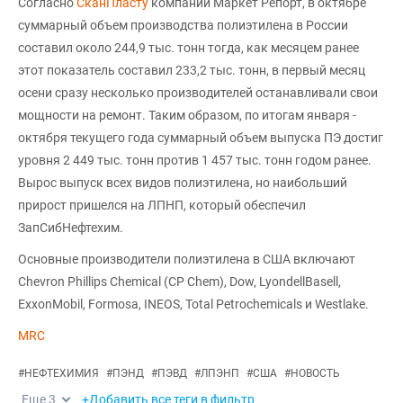
Согласно
СканПласту
компании Маркет Репорт, в октябре
суммарный объем производства полиэтилена в России
составил около 244,9 тыс. тонн тогда, как месяцем ранее
этот показатель составил 233,2 тыс. тонн, в первый месяц
осени сразу несколько производителей останавливали свои
мощности на ремонт. Таким образом, по итогам января -
октября текущего года суммарный объем выпуска ПЭ достиг
уровня 2 449 тыс. тонн против 1 457 тыс. тонн годом ранее.
Вырос выпуск всех видов полиэтилена, но наибольший
прирост пришелся на ЛПНП, который обеспечил
ЗапСибНефтехим.
Основные производители полиэтилена в США включают
Chevron Phillips Chemical (CP Chem), Dow, LyondellBasell,
ExxonMobil, Formosa, INEOS, Total Petrochemicals и Westlake.
MRC
#
НЕФТЕХИМИЯ
#
ПЭНД
#
ПЭВД
#
ЛПЭНП
#
США
#
НОВОСТЬ
Еще
3
+Добавить все теги в фильтр