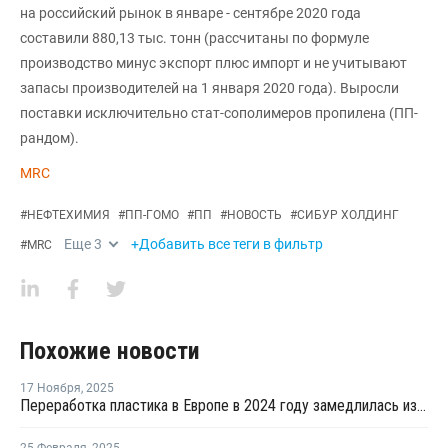
на российский рынок в январе - сентябре 2020 года
составили 880,13 тыс. тонн (рассчитаны по формуле
производство минус экспорт плюс импорт и не учитывают
запасы производителей на 1 января 2020 года). Выросли
поставки исключительно стат-сополимеров пропилена (ПП-
рандом).
MRC
#
НЕФТЕХИМИЯ
#
ПП-ГОМО
#
ПП
#
НОВОСТЬ
#
СИБУР ХОЛДИНГ
Еще
3
+Добавить все теги в фильтр
#
MRC
Похожие новости
17 Ноября
,
2025
Переработка пластика в Европе в 2024 году замедлилась из-за роста импорта и слабого спроса