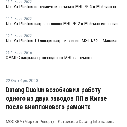
19 Января
,
2022
Nan Ya Plastics перезапустила линию МЭГ № 4 в Майлиао после плановой профилактики
11 Января
,
2022
Nan Ya Plastics закрыла линию МЭГ № 2 в Майлиао из-за низкой маржи
10 Января
,
2022
Nan Ya Plastics 10 января закроет линию МЭГ № 2 в Майлиао на фоне низкой маржи
05 Января
,
2016
CMMFC закрыла производство МЭГ на ремонт
22 Октября
,
2020
Datang Duolun возобновил работу
одного из двух заводов ПП в Китае
после внепланового ремонта
МОСКВА (Маркет Репорт) -- Китайская Datang International