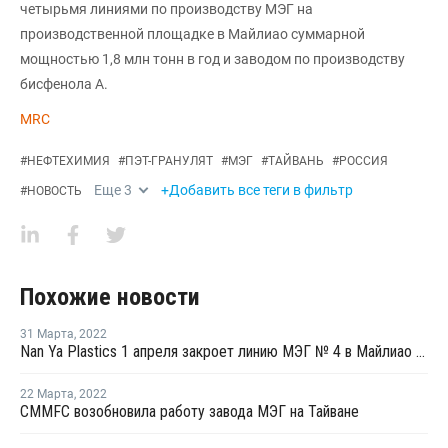
четырьмя линиями по производству МЭГ на
производственной площадке в Майлиао суммарной
мощностью 1,8 млн тонн в год и заводом по производству
бисфенола А.
MRC
#
НЕФТЕХИМИЯ
#
ПЭТ-ГРАНУЛЯТ
#
МЭГ
#
ТАЙВАНЬ
#
РОССИЯ
Еще
3
+Добавить все теги в фильтр
#
НОВОСТЬ
Похожие новости
31 Марта
,
2022
Nan Ya Plastics 1 апреля закроет линию МЭГ № 4 в Майлиао для замены оборудования и на фоне низкой маржи
22 Марта
,
2022
CMMFC возобновила работу завода МЭГ на Тайване