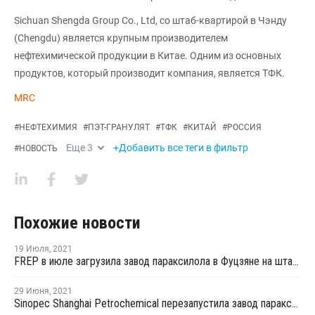
Sichuan Shengda Group Co., Ltd, со штаб-квартирой в Чэнду
(Chengdu) является крупным производителем
нефтехимической продукции в Китае. Одним из основных
продуктов, который производит компания, является ТФК.
MRC
#
НЕФТЕХИМИЯ
#
ПЭТ-ГРАНУЛЯТ
#
ТФК
#
КИТАЙ
#
РОССИЯ
Еще
3
+Добавить все теги в фильтр
#
НОВОСТЬ
Похожие новости
19 Июля
,
2021
FREP в июле загрузила завод параксилола в Фуцзяне на штатном уровне
29 Июня
,
2021
Sinopec Shanghai Petrochemical перезапустила завод параксилола № 1 после планового ремонта