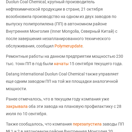
Duolun Coal Chemical, крупный производитель
нефтехимической продукции в стране, 21 октября
возобновила производство на одном из двух заводов по
выпуску полипропилена (ПП) в автономном районе
Внутренняя Монголия (Inner Mongolia, Северный Китай) с
после завершения незапланированного технического
обслуживания, сообщил
Polymerupdate
.
Ремонтные работы на данном предприятии мощностью 230
тыс. тонн ПП в год были
начаты
15 сентября текущего года.
Datang International Duolun Coal Chemical также управляет
еще одним заводом ПП на той же площадки аналогичной
мощности.
Ранее отмечалось, что в текущем году компания уже
закрывала
оба эти завода на плановую профилактику с 28
июля по 10 сентября.
Также сообщалось, что компания
перезапустила
заводы ПП
№ 1 и 2 в автономном районе Внутренняя Монголия 20