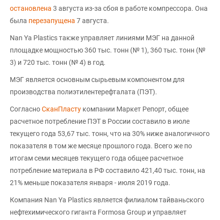
остановлена
3 августа из-за сбоя в работе компрессора. Она
была
перезапущена
7 августа.
Nan Ya Plastics также управляет линиями МЭГ на данной
площадке мощностью 360 тыс. тонн (№ 1), 360 тыс. тонн (№
3) и 720 тыс. тонн (№ 4) в год.
МЭГ является основным сырьевым компонентом для
производства полиэтилентерефталата (ПЭТ).
Согласно
СканПласту
компании Маркет Репорт, общее
расчетное потребление ПЭТ в России составило в июле
текущего года 53,67 тыс. тонн, что на 30% ниже аналогичного
показателя в том же месяце прошлого года. Всего же по
итогам семи месяцев текущего года общее расчетное
потребление материала в РФ составило 421,40 тыс. тонн, на
21% меньше показателя января - июля 2019 года.
Компания Nan Ya Plastics является филиалом тайваньского
нефтехимического гиганта Formosa Group и управляет