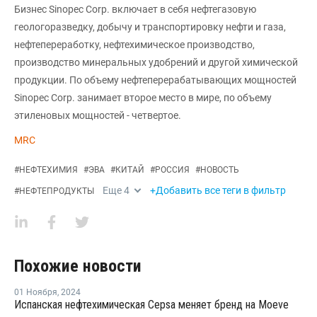
Бизнес Sinopec Corp. включает в себя нефтегазовую
геологоразведку, добычу и транспортировку нефти и газа,
нефтепереработку, нефтехимическое производство,
производство минеральных удобрений и другой химической
продукции. По объему нефтеперерабатывающих мощностей
Sinopec Corp. занимает второе место в мире, по объему
этиленовых мощностей - четвертое.
MRC
#
НЕФТЕХИМИЯ
#
ЭВА
#
КИТАЙ
#
РОССИЯ
#
НОВОСТЬ
Еще
4
+Добавить все теги в фильтр
#
НЕФТЕПРОДУКТЫ
Похожие новости
01 Ноября
,
2024
Испанская нефтехимическая Cepsa меняет бренд на Moeve