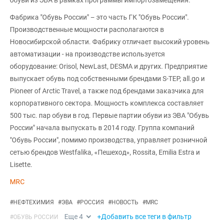
обуви из ЭВА в рамках программы импортозамещения.
Фабрика "Обувь России" – это часть ГК "Обувь России".
Производственные мощности располагаются в
Новосибирской области. Фабрику отличает высокий уровень
автоматизации - на производстве используется
оборудование: Orisol, NewLast, DESMA и других. Предприятие
выпускает обувь под собственными брендами S-TEP, all.go и
Pioneer of Arctic Travel, а также под брендами заказчика для
корпоративного сектора. Мощность комплекса составляет
500 тыс. пар обуви в год. Первые партии обуви из ЭВА "Обувь
России" начала выпускать в 2014 году. Группа компаний
"Обувь России", помимо производства, управляет розничной
сетью брендов Westfalika, «Пешеход», Rossita, Emilia Estra и
Lisette.
MRC
#
НЕФТЕХИМИЯ
#
ЭВА
#
РОССИЯ
#
НОВОСТЬ
#
MRC
Еще
4
+Добавить все теги в фильтр
#
ОБУВЬ РОССИИ