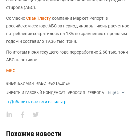
стирола (АБС).
Согласно
СканПласту
компании Маркет Репорт, в
российском секторе АБС за период январь - июнь расчетное
потребление сократилось на 18% по сравнению с прошлым
годом и составило 19,36 тыс. тонн.
По итогам июня текущего года переработано 2,68 тыс. тонн
АБС-пластиков.
MRC
#
НЕФТЕХИМИЯ
#
АБС
#
БУТАДИЕН
Еще
5
#
НЕФТЬ И ГАЗОВЫЙ КОНДЕНСАТ
#
РОССИЯ
#
ЕВРОПА
+Добавить все теги в фильтр
Похожие новости