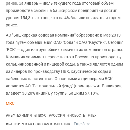
ранее. За январь – июль текущего года итоговый объем
производства смолы на башкирском предприятии достиг
уровня 154,3 тыс. тонн, что на 4% больше показателя годом
ранее.
АО "Башкирская содовая компания" образовано в мае 2013
года путем объединения ОАО "Сода" и ОАО "Каустик". Сегодня
"БСК" — один из крупнейших химических комплексов страны.
Компания занимает первое место в России по производству
кальцинированной и пищевой соды, а также является одним
из лидеров по производству ПВХ, каустической соды и
кабельных пластикатов. Основными акционерами БСК
являются АО "Региональный фонд" (принадлежит Башкирии,
владеет 38,28% акций), у группы Башхим 57,18%.
MRC
#
НЕФТЕХИМИЯ
#
ПВХ-С
#
РОССИЯ
#
НОВОСТЬ
#
ПВХ
Еще
3
#
БАШКИРСКАЯ СОДОВАЯ КОМПАНИЯ