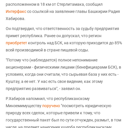
расположенном в 18 км от Стерлитамака, сообщил
Интерфакс
со ссылкой на заявление главы Башкирии Радия
Хабирова.
Он подтвердил, что ответственность за судьбу предприятия
примет республика. Ранее он допускал, что регион
приобретет
контроль над БСК, на которую приходится до 85%
всей производимой в стране пищевой соды.
"Потому что (наблюдается) полное непонимание
акционерами - физическими лицами (бенефициарами БСК), в
условиях, когда они считали, что сырьевая база у них есть -
Куштау, а ее нет. У нас есть свое видение, как этому
предприятию развиваться", - заявил он.
Р.Хабиров напомнил, что республиканскому
Минземимуществу
поручено
"посмотреть юридическую
природу всех сделок, которые привели к тому, что
государственный пакет был по сути отчужден, размыт, в том
числе, на предмет нанесения ущерба республиканскому