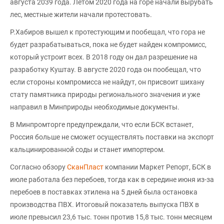
августа 2039 года. Летом 2020 года на горе начали вырубать
лес, местные жители начали протестовать.
Р.Хабиров вышел к протестующим и пообещал, что гора не
будет разрабатываться, пока не будет найден компромисс,
который устроит всех. В 2018 году он дал разрешение на
разработку Куштау. В августе 2020 года он пообещал, что
если стороны компромисса не найдут, он присвоит шихану
стату памятника природы регионального значения и уже
направил в Минприроды необходимые документы.
В Минпромторге предупреждали, что если БСК встанет,
Россия больше не сможет осуществлять поставки на экспорт
кальцинированной соды и станет импортером.
Согласно обзору
СканПласт
компании Маркет Репорт, БСК в
июле работала без перебоев, тогда как в середине июня из-за
перебоев в поставках этилена на 5 дней была остановка
производства ПВХ. Итоговый показатель выпуска ПВХ в
июле превысил 23,6 тыс. тонн против 15,8 тыс. тонн месяцем