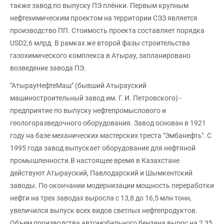
также завод по выпуску ПЭ плёнки. Первым крупным
нефтехимическим проектом на территории СЭЗ является
производство ПП. Стоимость проекта составляет порядка
USD2,6 млрд. В рамках же второй фазы строительства
газохимического комплекса в Атырау, запланировано
возведение завода ПЭ.
"АтырауНефтеМаш" (бывший Атырауский
машиностроительный завод им. Г. И. Петровского) -
предприятие по выпуску нефтепромыслового и
геологоразведочного оборудования. Завод основан в 1921
году на базе механических мастерских треста "Эмбанефть". С
1995 года завод выпускает оборудование для нефтяной
промышленности.В настоящее время в Казахстане
действуют Атырауский, Павлодарский и Шымкентский
заводы. По окончании модернизации мощность переработки
нефти на трех заводах выросла с 13,8 до 16,5 млн тонн,
увеличился выпуск всех видов светлых нефтепродуктов.
Объем производства автомобильного бензина вырос на 2,35