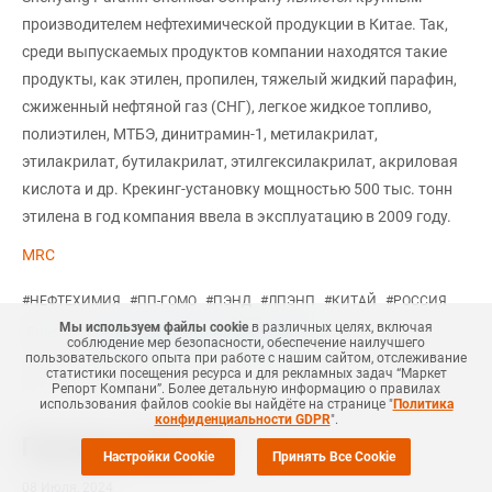
производителем нефтехимической продукции в Китае. Так,
среди выпускаемых продуктов компании находятся такие
продукты, как этилен, пропилен, тяжелый жидкий парафин,
сжиженный нефтяной газ (СНГ), легкое жидкое топливо,
полиэтилен, МТБЭ, динитрамин-1, метилакрилат,
этилакрилат, бутилакрилат, этилгексилакрилат, акриловая
кислота и др. Крекинг-установку мощностью 500 тыс. тонн
этилена в год компания ввела в эксплуатацию в 2009 году.
MRC
#
НЕФТЕХИМИЯ
#
ПП-ГОМО
#
ПЭНД
#
ЛПЭНП
#
КИТАЙ
#
РОССИЯ
Мы используем файлы cookie
в различных целях, включая
Еще
6
+Добавить все теги в фильтр
соблюдение мер безопасности, обеспечение наилучшего
пользовательского опыта при работе с нашим сайтом, отслеживание
статистики посещения ресурса и для рекламных задач “Маркет
Репорт Компани”. Более детальную информацию о правилах
использования файлов cookie вы найдёте на странице "
Политика
конфиденциальности GDPR
".
Похожие новости
Настройки Cookie
Принять Все Cookie
08 Июля
,
2024