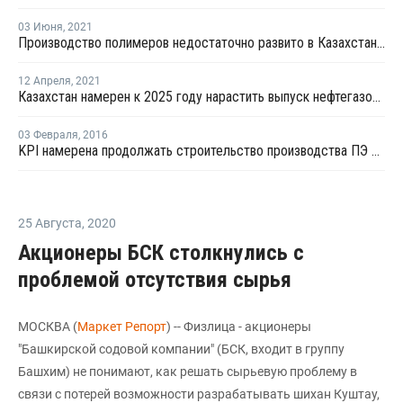
03 Июня
,
2021
Производство полимеров недостаточно развито в Казахстане из-за отсутствия полноценного ГХК- вице-министр
12 Апреля
,
2021
Казахстан намерен к 2025 году нарастить выпуск нефтегазохимической продукции в 5,5 раз
03 Февраля
,
2016
KPI намерена продолжать строительство производства ПЭ в рамках ГХК
25 Августа
,
2020
Акционеры БСК столкнулись с
проблемой отсутствия сырья
МОСКВА (
Маркет Репорт
) -- Физлица - акционеры
"Башкирской содовой компании" (БСК, входит в группу
Башхим) не понимают, как решать сырьевую проблему в
связи с потерей возможности разрабатывать шихан Куштау,