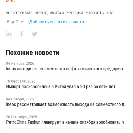
MRC
#
НЕФТЕХИМИЯ
#
ПЭНД
#
КИТАЙ
#
РОССИЯ
#
НОВОСТЬ
#
ПЭ
Еще
2
+Добавить все теги в фильтр
Похожие новости
04 Августа
,
2026
Ineos выходит из совместного нефтехимического предприятия с Sinopec
10 Февраля
,
2026
Импорт полипропилена в Китай упал в 20 раз за пять лет
04 Ноября
,
2025
Ineos рассматривает возможность выхода из совместного предприятия Sinopec Petchems
26 Сентября
,
2025
PetroChina Fushun планирует в начале октября возобновить производство ПНД в Фушуне