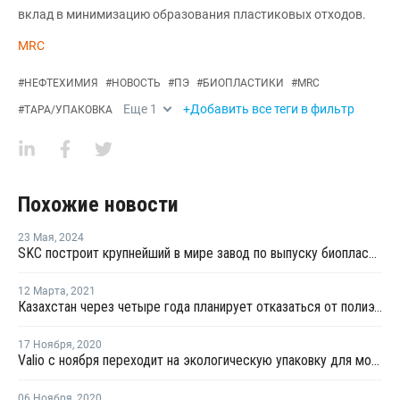
вклад в минимизацию образования пластиковых отходов.
MRC
#
НЕФТЕХИМИЯ
#
НОВОСТЬ
#
ПЭ
#
БИОПЛАСТИКИ
#
MRC
Еще
1
+Добавить все теги в фильтр
#
ТАРА/УПАКОВКА
Похожие новости
23 Мая
,
2024
SKC построит крупнейший в мире завод по выпуску биопластиков во Вьетнаме
12 Марта
,
2021
Казахстан через четыре года планирует отказаться от полиэтиленовых пакетов
17 Ноября
,
2020
Valio с ноября переходит на экологическую упаковку для молока
06 Ноября
,
2020