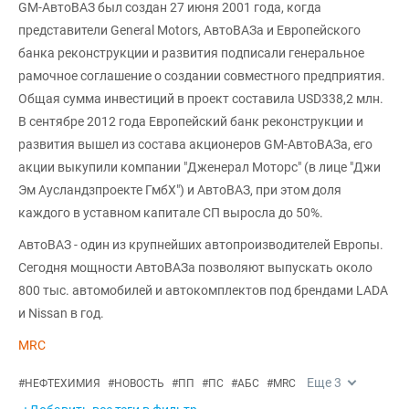
GM-АвтоВАЗ был создан 27 июня 2001 года, когда
представители General Motors, АвтоВАЗа и Европейского
банка реконструкции и развития подписали генеральное
рамочное соглашение о создании совместного предприятия.
Общая сумма инвестиций в проект составила USD338,2 млн.
В сентябре 2012 года Европейский банк реконструкции и
развития вышел из состава акционеров GM-АвтоВАЗа, его
акции выкупили компании "Дженерал Моторс" (в лице "Джи
Эм Аусландзпроекте ГмбХ") и АвтоВАЗ, при этом доля
каждого в уставном капитале СП выросла до 50%.
АвтоВАЗ - один из крупнейших автопроизводителей Европы.
Сегодня мощности АвтоВАЗа позволяют выпускать около
800 тыс. автомобилей и автокомплектов под брендами LADA
и Nissan в год.
MRC
Еще
3
#
НЕФТЕХИМИЯ
#
НОВОСТЬ
#
ПП
#
ПС
#
АБС
#
MRC