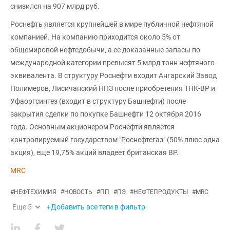
снизился на 907 млрд руб.
Роснефть является крупнейшей в мире публичной нефтяной
компанией. На компанию приходится около 5% от
общемировой нефтедобычи, а ее доказанные запасы по
международной категории превысят 5 млрд тонн нефтяного
эквивалента. В структуру Роснефти входит Ангарский Завод
Полимеров, Лисичанский НПЗ после приобретения ТНК-ВР и
Уфаоргсинтез (входит в структуру Башнефти) после
закрытия сделки по покупке Башнефти 12 октября 2016
года. Основным акционером Роснефти является
контролируемый государством "Роснефтегаз" (50% плюс одна
акция), еще 19,75% акций владеет британская BP.
MRC
#
НЕФТЕХИМИЯ
#
НОВОСТЬ
#
ПП
#
ПЭ
#
НЕФТЕПРОДУКТЫ
#
MRC
Еще
5
+Добавить все теги в фильтр