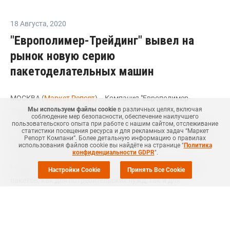
18 Августа
,
2020
"Европолимер-Трейдинг" вывел на
рынок новую серию
пакетоделательных машин
МОСКВА (
Маркет Репорт
) -- Компания "Европолимер-
Мы используем файлы cookie
в различных целях, включая
Трейдинг" (г. Ростов-на-Дону) сообщила о выводе на
соблюдение мер безопасности, обеспечение наилучшего
российский рынок новой серии пакетоделательных машин
пользовательского опыта при работе с нашим сайтом, отслеживание
статистики посещения ресурса и для рекламных задач “Маркет
производства турецкой компании Gur-is Makina, говорится в
Репорт Компани”. Более детальную информацию о правилах
использования файлов cookie вы найдёте на странице "
Политика
сообщении компании.
конфиденциальности GDPR
".
Машины предназначены для выпуска различных видов
Настройки Cookie
Принять Все Cookie
пакетов, как для потребительских нужд, так и для
промышленной фасовки. В зависимости от назначения
пакета меняется принцип его производства, а следовательно,
оборудование. В новой серии представлены четыре