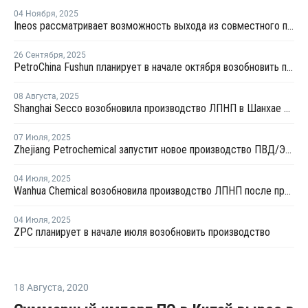
04 Ноября
,
2025
Ineos рассматривает возможность выхода из совместного предприятия Sinopec Petchems
26 Сентября
,
2025
PetroChina Fushun планирует в начале октября возобновить производство ПНД в Фушуне
08 Августа
,
2025
Shanghai Secco возобновила производство ЛПНП в Шанхае после ремонта
07 Июля
,
2025
Zhejiang Petrochemical запустит новое производство ПВД/ЭВА в первом квартале 2026 года
04 Июля
,
2025
Wanhua Chemical возобновила производство ЛПНП после профилактики
04 Июля
,
2025
ZPC планирует в начале июля возобновить производство
18 Августа
,
2020