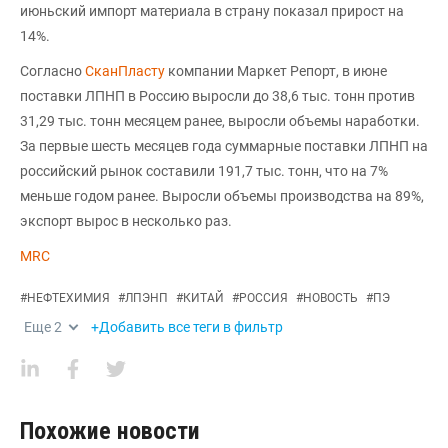
июньский импорт материала в страну показал прирост на
14%.
Согласно
СканПласту
компании Маркет Репорт, в июне
поставки ЛПНП в Россию выросли до 38,6 тыс. тонн против
31,29 тыс. тонн месяцем ранее, выросли объемы наработки.
За первые шесть месяцев года суммарные поставки ЛПНП на
российский рынок составили 191,7 тыс. тонн, что на 7%
меньше годом ранее. Выросли объемы производства на 89%,
экспорт вырос в несколько раз.
MRC
#
НЕФТЕХИМИЯ
#
ЛПЭНП
#
КИТАЙ
#
РОССИЯ
#
НОВОСТЬ
#
ПЭ
Еще
2
+Добавить все теги в фильтр
Похожие новости