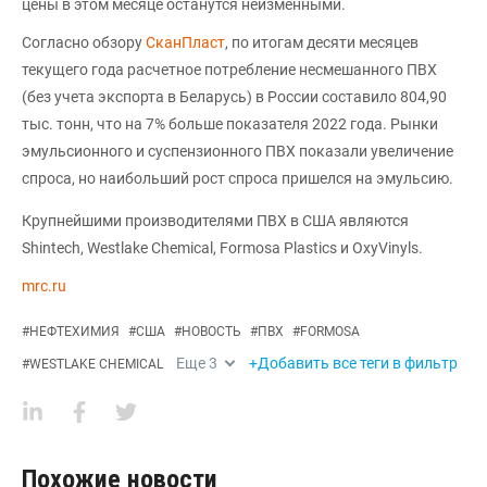
цены в этом месяце останутся неизменными.
Согласно обзору
СканПласт
, по итогам десяти месяцев
текущего года расчетное потребление несмешанного ПВХ
(без учета экспорта в Беларусь) в России составило 804,90
тыс. тонн, что на 7% больше показателя 2022 года. Рынки
эмульсионного и суспензионного ПВХ показали увеличение
спроса, но наибольший рост спроса пришелся на эмульсию.
Крупнейшими производителями ПВХ в США являются
Shintech, Westlake Chemical, Formosa Plastics и OxyVinyls.
mrc.ru
#
НЕФТЕХИМИЯ
#
США
#
НОВОСТЬ
#
ПВХ
#
FORMOSA
Еще
3
+Добавить все теги в фильтр
#
WESTLAKE CHEMICAL
Похожие новости