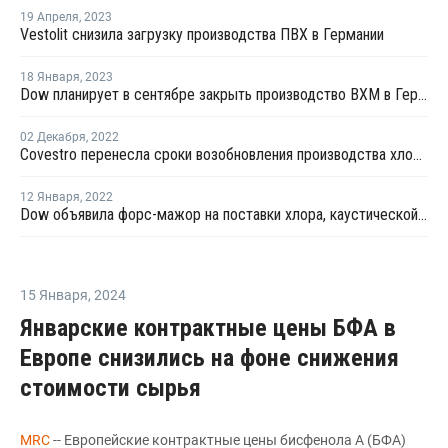
19 Апреля
,
2023
Vestolit снизила загрузку производства ПВХ в Германии
18 Января
,
2023
Dow планирует в сентябре закрыть производство ВХМ в Германии на ремонт
02 Декабря
,
2022
Covestro перенесла сроки возобновления производства хлорщелочной продукции в Дормагене
12 Января
,
2022
Dow объявила форс-мажор на поставки хлора, каустической соды и ВХМ в Германии
15 Января
,
2024
Январские контрактные цены БФА в
Европе снизились на фоне снижения
стоимости сырья
MRC
-- Европейские контрактные цены бисфенола А (БФА)