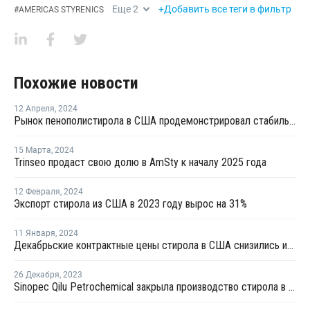
Еще
2
+Добавить все теги в фильтр
#
AMERICAS STYRENICS
Похожие новости
12 Апреля
,
2024
Рынок пенополистирола в США продемонстрировал стабильность и устойчивость в марте
15 Марта
,
2024
Trinseo продаст свою долю в AmSty к началу 2025 года
12 Февраля
,
2024
Экспорт стирола из США в 2023 году вырос на 31%
11 Января
,
2024
Декабрьские контрактные цены стирола в США снизились из-за слабого спроса
26 Декабря
,
2023
Sinopec Qilu Petrochemical закрыла производство стирола в Китае на ремонт