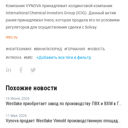
Компания VYNOVA принадлежит холдинговой компании
International Chemical Investors Group (ICIG). Данный актив
ранее принадлежал Ineos, которая продала его по условиям
регуляторов для осуществления сделки с Solvay.
mrc.ru
#
НЕФТЕХИМИЯ
#
ВИНИЛХЛОРИД
#
ГЕРМАНИЯ
#
НОВОСТЬ
+Добавить все теги в фильтр
#
VYNOVA
#
MRC
Похожие новости
16 Июня
,
2026
Westlake приобретает завод по производству ПВХ и ВХМ в Германии
11 Мая
,
2026
Vynova продает Westlake Vinnolit производственную площадку по выпуску ВХМ и ПВХ в Германии