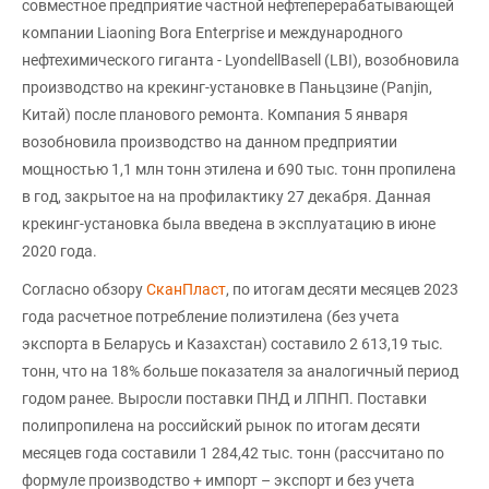
совместное предприятие частной нефтеперерабатывающей
компании Liaoning Bora Enterprise и международного
нефтехимического гиганта - LyondellBasell (LBI), возобновила
производство на крекинг-установке в Паньцзине (Panjin,
Китай) после планового ремонта. Компания 5 января
возобновила производство на данном предприятии
мощностью 1,1 млн тонн этилена и 690 тыс. тонн пропилена
в год, закрытое на на профилактику 27 декабря. Данная
крекинг-установка была введена в эксплуатацию в июне
2020 года.
Согласно обзору
СканПласт
, по итогам десяти месяцев 2023
года расчетное потребление полиэтилена (без учета
экспорта в Беларусь и Казахстан) составило 2 613,19 тыс.
тонн, что на 18% больше показателя за аналогичный период
годом ранее. Выросли поставки ПНД и ЛПНП. Поставки
полипропилена на российский рынок по итогам десяти
месяцев года составили 1 284,42 тыс. тонн (рассчитано по
формуле производство + импорт – экспорт и без учета