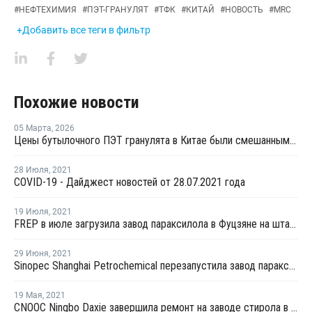
#
НЕФТЕХИМИЯ
#
ПЭТ-ГРАНУЛЯТ
#
ТФК
#
КИТАЙ
#
НОВОСТЬ
#
MRC
+Добавить все теги в фильтр
Похожие новости
05 Марта
,
2026
Цены бутылочного ПЭТ гранулята в Китае были смешанными в феврале
28 Июля
,
2021
COVID-19 - Дайджест новостей от 28.07.2021 года
19 Июля
,
2021
FREP в июле загрузила завод параксилола в Фуцзяне на штатном уровне
29 Июня
,
2021
Sinopec Shanghai Petrochemical перезапустила завод параксилола № 1 после планового ремонта
19 Мая
,
2021
CNOOC Ningbo Daxie завершила ремонт на заводе стирола в Нинбо