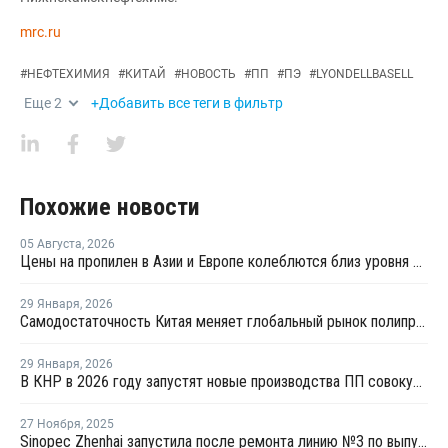
mrc.ru
#
НЕФТЕХИМИЯ
#
КИТАЙ
#
НОВОСТЬ
#
ПП
#
ПЭ
#
LYONDELLBASELL
Еще
2
+Добавить все теги в фильтр
Похожие новости
05 Августа
,
2026
Цены на пропилен в Азии и Европе колеблются близ уровня в USD1000
29 Января
,
2026
Самодостаточность Китая меняет глобальный рынок полипропилена
29 Января
,
2026
В КНР в 2026 году запустят новые производства ПП совокупной мощностью 4,9 млн тонн
27 Ноября
,
2025
Sinopec Zhenhai запустила после ремонта линию №3 по выпуску ПП в Китае