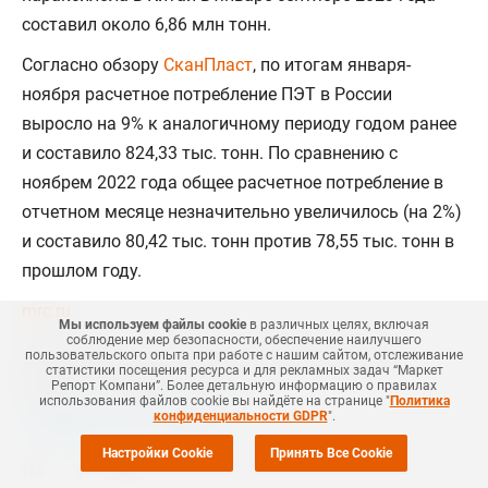
составил около 6,86 млн тонн.
Согласно обзору
СканПласт
, по итогам января-
ноября расчетное потребление ПЭТ в России
выросло на 9% к аналогичному периоду годом ранее
и составило 824,33 тыс. тонн. По сравнению с
ноябрем 2022 года общее расчетное потребление в
отчетном месяце незначительно увеличилось (на 2%)
и составило 80,42 тыс. тонн против 78,55 тыс. тонн в
прошлом году.
mrc.ru
Мы используем файлы cookie
в различных целях, включая
соблюдение мер безопасности, обеспечение наилучшего
пользовательского опыта при работе с нашим сайтом, отслеживание
#
НЕФТЕХИМИЯ
#
ПЭТ-ГРАНУЛЯТ
#
ПАРАКСИЛОЛ
#
КИТАЙ
статистики посещения ресурса и для рекламных задач “Маркет
Репорт Компани”. Более детальную информацию о правилах
Еще
1
#
НОВОСТЬ
#
PETROCHINA
использования файлов cookie вы найдёте на странице "
Политика
конфиденциальности GDPR
".
+Добавить все теги в фильтр
Настройки Cookie
Принять Все Cookie