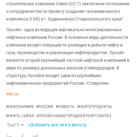
строительная компания Севен (CC-7) заключили соглашение
о сотрудничестве по проекту создания газохимического
комплекса (ГХК) в г. Буденновске Ставропольского края".
Лукойл - одна из ведущих вертикально-интегрированных
нефтяных компании России. В основные виды деятельности
компании входят операции по разведке и добыче нефти и
газа, производство и реализация нефтепродуктов. Лукойл
является второй крупнейшей частной нефтяной компанией в
мире по размеру доказанных запасов углеводородов. В
структуру Лукойла входит одни из крупнейших
нефтехимических предприятий России - Ставролен.
mrc.ru
#
НЕФТЕХИМИЯ
#
РОССИЯ
#
НОВОСТЬ
#
НЕФТЕПРОДУКТЫ
#
НЕФТЬ СЫРАЯ
#
ЛУКОЙЛ-НИЖЕГОРОДНЕФТЕОРГСИНТЕЗ
Еще
5
+Добавить все теги в фильтр