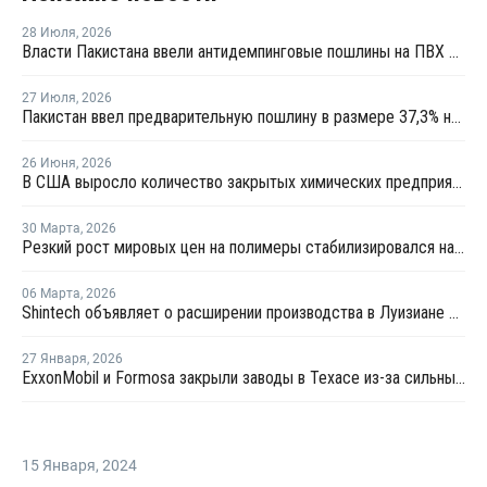
28 Июля
,
2026
Власти Пакистана ввели антидемпинговые пошлины на ПВХ из США и Индонезии
27 Июля
,
2026
Пакистан ввел предварительную пошлину в размере 37,3% на ПВХ
26 Июня
,
2026
В США выросло количество закрытых химических предприятий
30 Марта
,
2026
Резкий рост мировых цен на полимеры стабилизировался на уровнях 2022 года
06 Марта
,
2026
Shintech объявляет о расширении производства в Луизиане на USD3,4 млрд
27 Января
,
2026
ExxonMobil и Formosa закрыли заводы в Техасе из-за сильных морозов
15 Января
,
2024