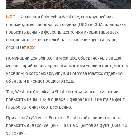
MRC
-- Компании Shintech и Westlake, два крупнейших
производителя поливинилхлорида (ПВХ) в США, планируют
повысить цены на февраль, дополняя инициативы всех
основных производителей на повышение цен в январе,
сообщает
ICIS
.
Номинации цен Shintech и Westlake, объединенные за два
месяца, приблизили предлагаемое ими увеличение цен к тем
уровням, о которых OxyVinyls и Formosa Plastics отдельно
объявили в конце прошлого года.
Так, Westlake Chemical и Shintech объявили о намерении
повысить цены ПВХ в январе и феврале на 3 цента за фунт
(USD66 за тонну) соотвественно.
При этом OxyVinyls и Formosa Plastics объявили о планах
повысить январские цены ПВХ на 5 центов за фунт (USD110
за тонну).