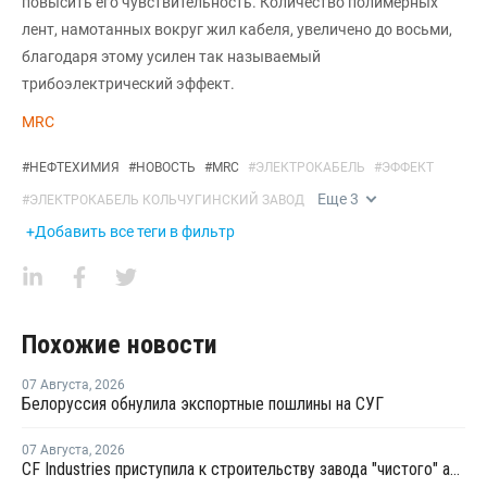
повысить его чувствительность. Количество полимерных
лент, намотанных вокруг жил кабеля, увеличено до восьми,
благодаря этому усилен так называемый
трибоэлектрический эффект.
MRC
#
НЕФТЕХИМИЯ
#
НОВОСТЬ
#
MRC
#
ЭЛЕКТРОКАБЕЛЬ
#
ЭФФЕКТ
Еще
3
#
ЭЛЕКТРОКАБЕЛЬ КОЛЬЧУГИНСКИЙ ЗАВОД
+Добавить все теги в фильтр
Похожие новости
07 Августа
,
2026
Белоруссия обнулила экспортные пошлины на СУГ
07 Августа
,
2026
CF Industries приступила к строительству завода "чистого" аммиака за USD4 миллиарда