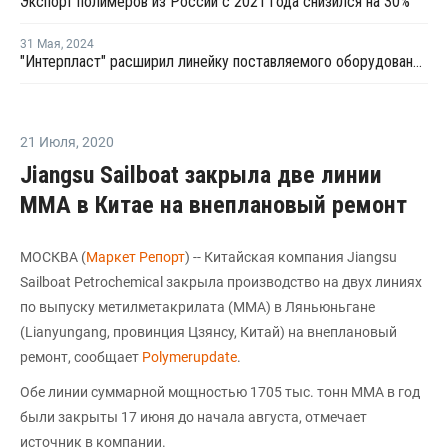
Экспорт полимеров из России с 2021 года снизился на 30%
31 Мая
,
2024
"Интерпласт" расширил линейку поставляемого оборудования экструзионными линиями
21 Июля
,
2020
Jiangsu Sailboat закрыла две линии
ММА в Китае на внеплановый ремонт
МОСКВА (
Маркет Репорт
) -- Китайская компания Jiangsu
Sailboat Petrochemical закрыла производство на двух линиях
по выпуску метилметакрилата (ММА) в Ляньюньгане
(Lianyungang, провинция Цзянсу, Китай) на внеплановый
ремонт, сообщает
Polymerupdate
.
Обе линии суммарной мощностью 1705 тыс. тонн ММА в год
были закрыты 17 июня до начала августа, отмечает
источник в компании.