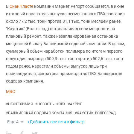
В
СканПласте
компании Маркет Репорт сообщается, в июне
итоговый показатель выпуска несмешанного ПВХ составил
около 77,2 тыс. тонн против 81,1 тыс. тонн месяцем ранее,
"Каустик" (Волгоград) останавливал свои мощности на
плановый ремонт, также незапланированная остановка
мощностей была у Башкирской содовой компании. В целом,
суммарный объем наработки полимера по итогам первого
полугодия вырос до 509,3 тыс. тонн против 502,6 тыс. тонн
годом ранее, нарастили объемы выпуска лишь три
производителя, сократила производство ПВХ Башкирская
содовая компания.
MRC
#
НЕФТЕХИМИЯ
#
НОВОСТЬ
#
ПВХ
#
АКРИЛ
#
БАШКИРСКАЯ СОДОВАЯ КОМПАНИЯ
#
КАУСТИК, ВОЛГОГРАД
Еще
4
+Добавить все теги в фильтр