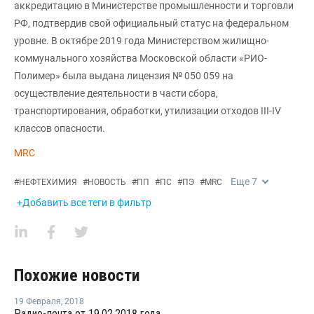
аккредитацию в Министерстве промышленности и торговли
РФ, подтвердив свой официальный статус на федеральном
уровне. В октябре 2019 года Министерством жилищно-
коммунального хозяйства Московской области «РИО-
Полимер» была выдана лицензия № 050 059 на
осуществление деятельности в части сбора,
транспортирования, обработки, утилизации отходов III-IV
классов опасности.
MRC
Еще
7
#
НЕФТЕХИМИЯ
#
НОВОСТЬ
#
ПП
#
ПС
#
ПЭ
#
MRC
+Добавить все теги в фильтр
Похожие новости
19 Февраля
,
2018
Радио-лента от 19.02.2018 года