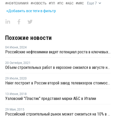
Еще
7
#
НЕФТЕХИМИЯ
#
НОВОСТЬ
#
ПП
#
ПС
#
АБС
#
MRC
+Добавить все теги в фильтр
Похожие новости
04 Июня
,
2024
Российские нефтехимики видят потенциал роста в ключевых секторах промышленности
20 Октября
,
2021
Объем строительных работ в еврозоне снизился в августе на 1,3%
29 Июля
,
2020
Haier построит в России второй завод телевизоров стоимостью более 2 млрд руб.
13 Июня
,
2018
Узловский "Пластик" представил марки АБС в Италии
29 Мая
,
2015
Российский строительный рынок может снизиться на 10% в 2015 году