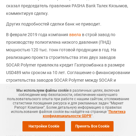
сказал председатель правления PASHA Bank Талех Кязымов,
комментируя сделку.
Других подробностей сделки банк не приводит.
В феврале 2019 года компания
ввела
в строй завод по
производству полиэтилена низкого давления (ПНД)
мощностью 120 тыс. тонн готовой продукции в год. На
реализацию проекта строительства этих двух заводов
SOCAR Polymer привлекла кредит Газпромбанка в размере
USD489 млн сроком на 10 лет. Соглашение о финансировании
строительства заводов SOCAR Polymer между SOCAR и
Газпромбанком было подписано 19 июня 2015 год.
Мы используем файлы cookie
в различных целях, включая
соблюдение мер безопасности, обеспечение наилучшего
В целом, заводы SOCAR Polymer рассчитаны на выпуск 10
пользовательского опыта при работе с нашим сайтом, отслеживание
статистики посещения ресурса и для рекламных задач “Маркет
видов полипропилена и 4 видов полиэтилена высокой
Репорт Компани”. Более детальную информацию о правилах
использования файлов cookie вы найдёте на странице "
Политика
плотности. Суммарные доходы SOCAR Polymer от
конфиденциальности GDPR
".
эксплуатации заводов за период деятельности ожидаются
Настройки Cookie
Принять Все Cookie
на уровне USD6,6 млрд, чистая прибыль составит USD1,98