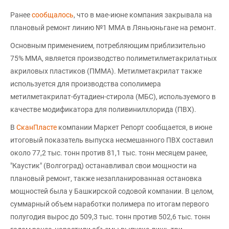
Ранее
сообщалось
, что в мае-июне компания закрывала на
плановый ремонт линию №1 ММА в Ляньюньгане на ремонт.
Основным применением, потребляющим приблизительно
75% ММА, является производство полиметилметакрилатных
акриловых пластиков (ПММА). Метилметакрилат также
используется для производства сополимера
метилметакрилат-бутадиен-стирола (МБС), используемого в
качестве модификатора для поливинилхлорида (ПВХ).
В
СканПласте
компании Маркет Репорт сообщается, в июне
итоговый показатель выпуска несмешанного ПВХ составил
около 77,2 тыс. тонн против 81,1 тыс. тонн месяцем ранее,
"Каустик" (Волгоград) останавливал свои мощности на
плановый ремонт, также незапланированная остановка
мощностей была у Башкирской содовой компании. В целом,
суммарный объем наработки полимера по итогам первого
полугодия вырос до 509,3 тыс. тонн против 502,6 тыс. тонн