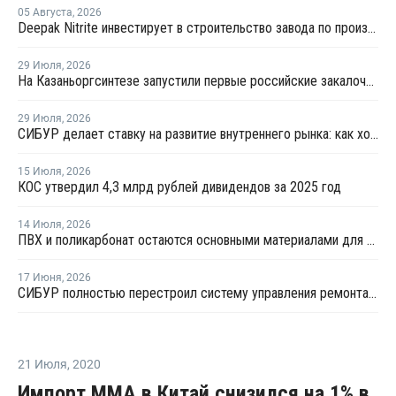
05 Августа
,
2026
Deepak Nitrite инвестирует в строительство завода по производству БФА
29 Июля
,
2026
На Казаньоргсинтезе запустили первые российские закалочно-испарительные аппараты
29 Июля
,
2026
СИБУР делает ставку на развитие внутреннего рынка: как холдинг стимулирует спрос на полимеры в ритейле
15 Июля
,
2026
КОС утвердил 4,3 млрд рублей дивидендов за 2025 год
14 Июля
,
2026
ПВХ и поликарбонат остаются основными материалами для производства банковских карт
17 Июня
,
2026
СИБУР полностью перестроил систему управления ремонтами на КОСе
21 Июля
,
2020
Импорт MMA в Китай снизился на 1% в