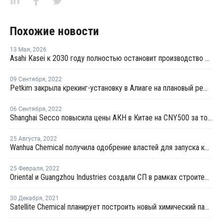
Похожие новости
13 Мая
,
2026
Asahi Kasei к 2030 году полностью остановит производство полиэтилена
09 Сентября
,
2022
Petkim закрыла крекинг-установку в Алиаге на плановый ремонт
06 Сентября
,
2022
Shanghai Secco повысила цены АКН в Китае на CNY500 за тонну
25 Августа
,
2022
Wanhua Chemical получила одобрение властей для запуска крекинг-установки №2 в Китае
25 Февраля
,
2022
Oriental и Guangzhou Industries создали СП в рамках строительства производства АКН и АБС в Китае
30 Декабря
,
2021
Satellite Chemical планирует построить новый химический парк в Китае