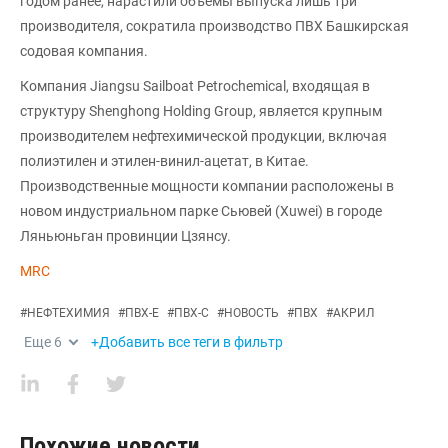
годом ранее, нарастили объемы выпуска лишь три
производителя, сократила производство ПВХ Башкирская
содовая компания.
Компания Jiangsu Sailboat Petrochemical, входящая в
структуру Shenghong Holding Group, является крупным
производителем нефтехимической продукции, включая
полиэтилен и этилен-винил-ацетат, в Китае.
Производственные мощности компании расположены в
новом индустриальном парке Сьювей (Xuwei) в городе
Ляньюньган провинции Цзянсу.
MRC
#
НЕФТЕХИМИЯ
#
ПВХ-Е
#
ПВХ-С
#
НОВОСТЬ
#
ПВХ
#
АКРИЛ
Еще
6
+Добавить все теги в фильтр
Похожие новости