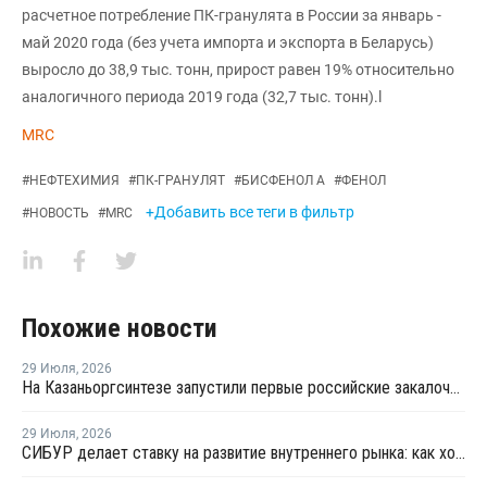
расчетное потребление ПК-гранулята в России за январь -
май 2020 года (без учета импорта и экспорта в Беларусь)
выросло до 38,9 тыс. тонн, прирост равен 19% относительно
аналогичного периода 2019 года (32,7 тыс. тонн).l
MRC
#
НЕФТЕХИМИЯ
#
ПК-ГРАНУЛЯТ
#
БИСФЕНОЛ А
#
ФЕНОЛ
+Добавить все теги в фильтр
#
НОВОСТЬ
#
MRC
Похожие новости
29 Июля
,
2026
На Казаньоргсинтезе запустили первые российские закалочно-испарительные аппараты
29 Июля
,
2026
СИБУР делает ставку на развитие внутреннего рынка: как холдинг стимулирует спрос на полимеры в ритейле