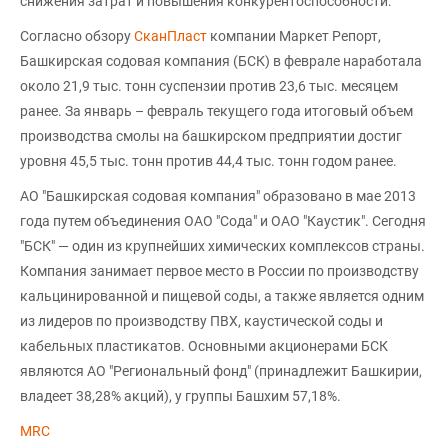
снижения затрат и повышения конкурентоспособности.
Согласно обзору
СканПласт
компании Маркет Репорт,
Башкирская содовая компания (БСК) в феврале наработала
около 21,9 тыс. тонн суспензии против 23,6 тыс. месяцем
ранее. За январь – февраль текущего года итоговый объем
производства смолы на башкирском предприятии достиг
уровня 45,5 тыс. тонн против 44,4 тыс. тонн годом ранее.
АО "Башкирская содовая компания" образовано в мае 2013
года путем объединения ОАО "Сода" и ОАО "Каустик". Сегодня
"БСК" — один из крупнейших химических комплексов страны.
Компания занимает первое место в России по производству
кальцинированной и пищевой соды, а также является одним
из лидеров по производству ПВХ, каустической соды и
кабельных пластикатов. Основными акционерами БСК
являются АО "Региональный фонд" (принадлежит Башкирии,
владеет 38,28% акций), у группы Башхим 57,18%.
MRC