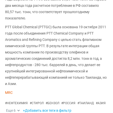
два месяца года расчетное потребление в РФ составило
80,57 тыс. тонн, что соответствует прошлогоднему
показателю.
PTT Global Chemical (PTTGC) была основана 19 октября 2011
года после объединения PTT Chemical Company и PTT
Aromatics and Refining Company с целью стать флагманом
химической группы PTT. В результате интеграции общая
мощность компании по производству олефинов и
ароматических соединений достигла 8,2 млн. тонн в год, а
нефтепродуктов - 280 тыс. баррелей в день, что делает ее
крупнейшей интегрированной нефтехимической и
нефтеперерабатывающей компанией не только Таиланда, но
и Азии.
MRC
#
НЕФТЕХИМИЯ
#
СТИРОЛ
#
БЕНЗОЛ
#
РОССИЯ
#
ТАИЛАНД
#
АЗИЯ
Еще
6
+Добавить все теги в фильтр