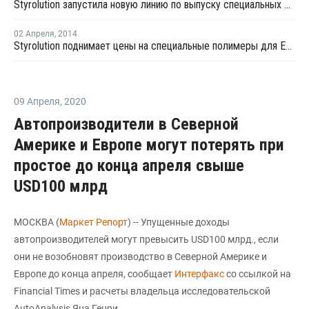
Styrolution запустила новую линию по выпуску специальных стирольных пластиков в Индии
02 Апреля
,
2014
Styrolution поднимает цены на специальные полимеры для Европы, Ближнего Востока и Африки
09 Апреля
,
2020
Автопроизводители в Северной
Америке и Европе могут потерять при
простое до конца апреля свыше
USD100 млрд
МОСКВА (
Маркет Репорт
) -- Упущенные доходы
автопроизводителей могут превысить USD100 млрд., если
они не возобновят производство в Северной Америке и
Европе до конца апреля, сообщает
Интерфакс
со ссылкой на
Financial Times и расчеты владельца исследовательской
AutoAnalysis Яна Генри.