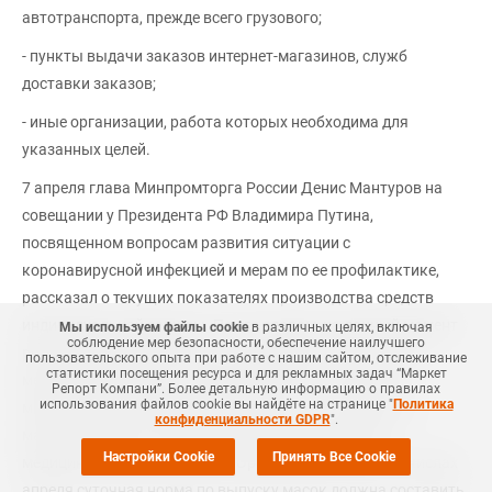
автотранспорта, прежде всего грузового;
- пункты выдачи заказов интернет-магазинов, служб
доставки заказов;
- иные организации, работа которых необходима для
указанных целей.
7 апреля глава Минпромторга России Денис Мантуров на
совещании у Президента РФ Владимира Путина,
посвященном вопросам развития ситуации с
коронавирусной инфекцией и мерам по ее профилактике,
рассказал о текущих показателях производства средств
индивидуальной защиты. По его словам, на данный момент
Мы используем файлы cookie
в различных целях, включая
соблюдение мер безопасности, обеспечение наилучшего
российские предприятия изготавливают почти 1,6 млн
пользовательского опыта при работе с нашим сайтом, отслеживание
статистики посещения ресурса и для рекламных задач “Маркет
медицинских масок, которые можно использовать в
Репорт Компани”. Более детальную информацию о правилах
использования файлов cookie вы найдёте на странице "
Политика
медицинских учреждениях. Помимо этого отшиваются
конфиденциальности GDPR
".
марлевые маски, которые имеют регистрационное
Настройки Cookie
Принять Все Cookie
медицинское удостоверение. Ориентировочно в 20-х числах
апреля суточная норма по выпуску масок должна составить