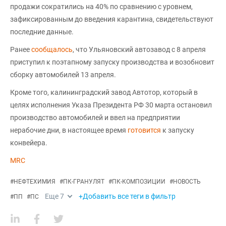
продажи сократились на 40% по сравнению с уровнем,
зафиксированным до введения карантина, свидетельствуют
последние данные.
Ранее
сообщалось
, что Ульяновский автозавод с 8 апреля
приступил к поэтапному запуску производства и возобновит
сборку автомобилей 13 апреля.
Кроме того, калининградский завод Автотор, который в
целях исполнения Указа Президента РФ 30 марта остановил
производство автомобилей и ввел на предприятии
нерабочие дни, в настоящее время
готовится
к запуску
конвейера.
MRC
#
НЕФТЕХИМИЯ
#
ПК-ГРАНУЛЯТ
#
ПК-КОМПОЗИЦИИ
#
НОВОСТЬ
Еще
7
+Добавить все теги в фильтр
#
ПП
#
ПС