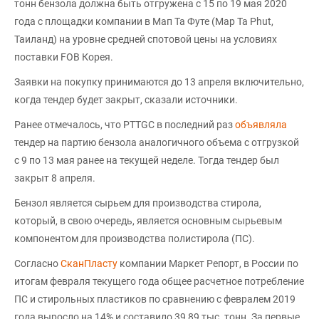
тонн бензола должна быть отгружена с 15 по 19 мая 2020
года с площадки компании в Мап Та Футе (Map Ta Phut,
Таиланд) на уровне средней спотовой цены на условиях
поставки FOB Корея.
Заявки на покупку принимаются до 13 апреля включительно,
когда тендер будет закрыт, сказали источники.
Ранее отмечалось, что PTTGC в последний раз
объявляла
тендер на партию бензола аналогичного объема с отгрузкой
с 9 по 13 мая ранее на текущей неделе. Тогда тендер был
закрыт 8 апреля.
Бензол является сырьем для производства стирола,
который, в свою очередь, является основным сырьевым
компонентом для производства полистирола (ПС).
Согласно
СканПласту
компании Маркет Репорт, в России по
итогам февраля текущего года общее расчетное потребление
ПС и стирольных пластиков по сравнению с февралем 2019
года выросло на 14% и составило 39,89 тыс. тонн. За первые