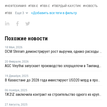
#
НЕФТЕХИМИЯ
#
ПВХ-Е
#
ПВХ-С
#
ТВЕРДЫЙ КАУСТИК
#
НОВОСТЬ
Еще
3
+Добавить все теги в фильтр
#
ПВХ
Похожие новости
18 Мая
,
2026
DCM Shriram демонстрирует рост выручки, однако расходы на расширение мощностей снижают рентабельность
20 Февраля
,
2026
AGC Vinythai запускает производство хлорщелочи в Таиланде с использованием технологии Thyssenkrupp Nucera
19 Декабря
,
2025
В Казахстане до 2028 года инвестируют USD20 млрд в промышленные проекты
06 Ноября
,
2025
TA’ZIZ заключила контракт на строительство одного из крупнейших в мире комплексов по производству ПВХ
27 Августа
,
2025