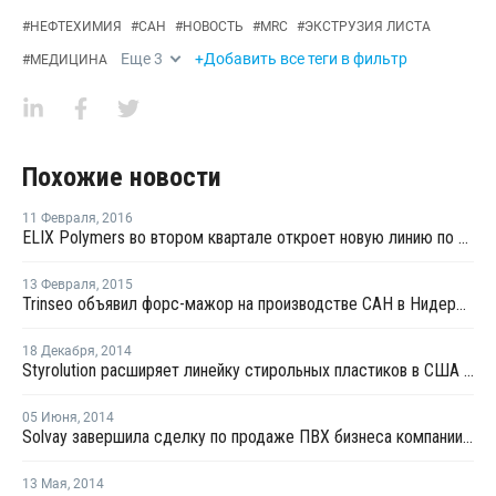
#
НЕФТЕХИМИЯ
#
САН
#
НОВОСТЬ
#
MRC
#
ЭКСТРУЗИЯ ЛИСТА
Еще
3
+Добавить все теги в фильтр
#
МЕДИЦИНА
Похожие новости
11 Февраля
,
2016
ELIX Polymers во втором квартале откроет новую линию по производству АБС в Таррагоне
13 Февраля
,
2015
Trinseo объявил форс-мажор на производстве САН в Нидерландах
18 Декабря
,
2014
Styrolution расширяет линейку стирольных пластиков в США и Канаде
05 Июня
,
2014
Solvay завершила сделку по продаже ПВХ бизнеса компании OpenGate Capital
13 Мая
,
2014