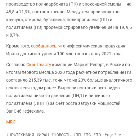
производство поликарбоната (ПК) и эпоксидной смолы — на
48,8 и 11,9%, соответственно. Между тем, производство
каучука, стирола, бутадиена, полипропилена (ПП) и
полиэтилена (ПЭ) продемонстрировало увеличение на 19, 9,5
и 8,7%.
Кроме того,
сообщалось
, что нефтехимическая продукция
Ирана достигнет уровня 100 млн тонн к концу 2021 года.
Согласно
СканПласту
компании Маркет Репорт, в России по
итогам первого месяца 2020 года расчетное потребление ПЭ
составило 215,39 тыс. тонн, что на 23% больше аналогичного
показателя годом ранее. Выросли поставки всех видов
полиэтилена низкого давления (ПНД) и линейного
полиэтилена (ЛПНП) за счет роста загрузки мощностей
ЗапСибНефтехима.
MRC
Еще
7
#
НЕФТЕХИМИЯ
#
ИРАН
#
НОВОСТЬ
#
ПП
#
ПС
#
ПЭ