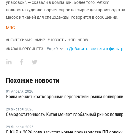
упаковок", — сказали в компании. Более того, Petkim
полностью удовлетворяет спрос на сырье для производства
масок и тканей для спецодежды, говорится в сообщении.|
MRC
#
НЕФТЕХИМИЯ
#
МИР
#
НОВОСТЬ
#
ПП
#
DOW
Еще
9
+Добавить все теги в фильтр
#
КАЗАНЬОРГСИНТЕЗ
Похожие новости
01 Апреля
,
2026
Война меняет краткосрочные перспективы рынка полипропилена
29 Января
,
2026
Самодостаточность Китая меняет глобальный рынок полипропилена
29 Января
,
2026
В КНР в 2026 году запустят новые производства ПП совокупной мощностью 4,9 млн тонн