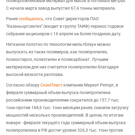
полипропиленовый материал для масок в погонных метрах.
С начала марта завод выпустил 67,4 тонны материала.
Ранее
сообщалось
, что Совет директоров ПАО
"Казаньоргсинтез" (входит в группу ТАИФ) перенос годовое
собрание акционеров с 16 апреля на более позднюю дату.
Нетканое полотно по технологии мельтблаун можно
выпускать из таких полимеров, как полипропилен,
полиэстирол, полиэтилен и поликарбонат. Лучшим
материалом для них считается полипропилен благодаря
высокой вязкости расплава.
Согласно обзору
СканПласт
компании Маркет Репорт, в
феврале суммарный объем выпуска полипропилена
российскими производителями сократился до 157,7 тыс.
тонн против 168,6 тыс. тонн месяцем ранее, снизили загрузку
мощностей несколько производителей. В целом, по итогам
января - февраля текущего года суммарный объем выпуска
полипропилена в РФ достиг уровня 326,3 тыс. тонн против