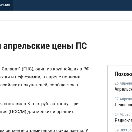
ХИМИЯ
л апрельские цены ПС
им Салават" (ГНС), один из крупнейших в РФ
Похож
тки и нефтехимии, в апреле понизил
26 Апреля
ссийских покупателей, сообщается в
07 Апреля
 составило 8 тыс. руб. за тонну. При
ния (ПСС/М) для мелких и средних
24 Марта
,
Радио-ле
м сегменте стремительно сокращается. У
09 Октябр