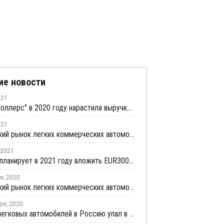
ие новости
021
Группа "Соллерс" в 2020 году нарастила выручку на 14%
021
Российский рынок легких коммерческих автомобилей в первом квартале остался на шестом месте в Европе
2021
Автотор планирует в 2021 году вложить EUR300 млн в развитие производства
ря
,
2020
Российский рынок легких коммерческих автомобилей в октябре занял шестое место в Европе
ря
,
2020
Импорт легковых автомобилей в Россию упал в январе - июле более чем на треть