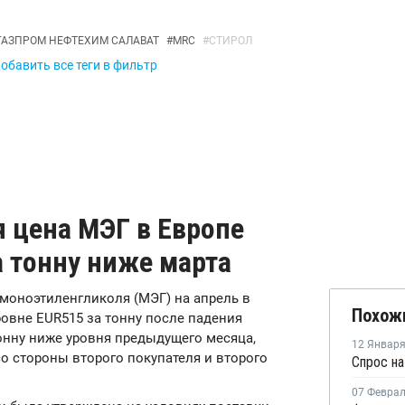
ГАЗПРОМ НЕФТЕХИМ САЛАВАТ
#
MRC
#
СТИРОЛ
обавить все теги в фильтр
 цена МЭГ в Европе
а тонну ниже марта
а моноэтиленгликоля (МЭГ) на апрель в
Похож
ровне EUR515 за тонну после падения
тонну ниже уровня предыдущего месяца,
12 Январ
о стороны второго покупателя и второго
Спрос на
07 Февра