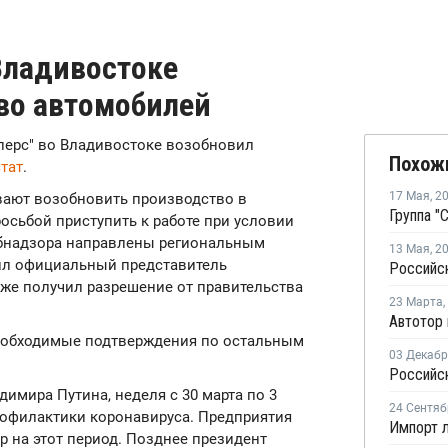
 Владивостоке
во автомобилей
ллерс" во Владивостоке возобновил
Похож
тат
.
17 Мая
,
2
ывают возобновить производство в
осьбой приступить к работе при условии
ебнадзора направлены региональным
13 Мая
,
2
щил официальный представитель
 уже получил разрешение от правительства
23 Марта
,
еобходимые подтверждения по остальным
03 Декаб
димира Путина, неделя с 30 марта по 3
24 Сентяб
рофилактики коронавируса. Предприятия
 на этот период. Позднее президент