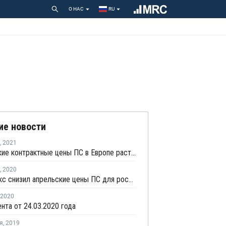
О НАС
RU
ие новости
,
2021
Апрельские контрактные цены ПС в Европе растут уже шестой месяц подряд
,
2020
Пеноплэкс снизил апрельские цены ПС для российского рынка
2020
нта от 24.03.2020 года
я
,
2019