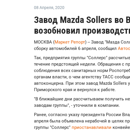
08 Апреля
,
2020
Завод Mazda Sollers во
возобновил производст
МОСКВА (
Маркет Репорт
) -- Завод "Мазда Со
сборку автомобилей 6 апреля, сообщил
Автос
Так, предприятия группы "Соллерс" рассчит
течение предстоящей недели. Обращения с пр
соблюдения всех санитарных норм Роспотр
органам власти, о чем агентству ТАСС сооб
автоконцерна. При этом завод Mazda Sollers
Приморского края и вернулся к работе.
"В ближайшие дни рассчитываем получить н
заводам группы", - уточнили в компании.
Ранее, согласно указу президента России Вла
апреля была объявлена нерабочей в целях п
группы "Соллерс"
приостанавливали
конвейер