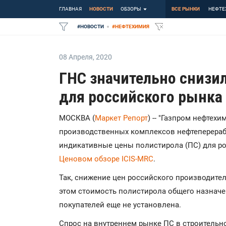
ГЛАВНАЯ
НОВОСТИ
ОБЗОРЫ
ВСЕ РЫНКИ
НЕФТЕ
#
НОВОСТИ
#
НЕФТЕХИМИЯ
08 Апреля
,
2020
ГНС значительно снизи
для российского рынка
МОСКВА (
Маркет Репорт
) -- "Газпром нефтех
производственных комплексов нефтеперерабо
индикативные цены полистирола (ПС) для ро
Ценовом обзоре ICIS-MRC
.
Так, снижение цен российского производителя
этом стоимость полистирола общего назначе
покупателей еще не установлена.
Спрос на внутреннем рынке ПС в строительно