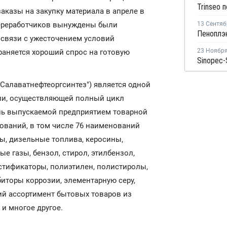
аказы на закупку материала в апреле в
 переработчиков вынуждены были
13 Сентяб
связи с ужесточением условий
23 Ноябр
раняется хороший спрос на готовую
"Салаватнефтеоргсинтез") является одной
ии, осуществляющей полный цикл
ень выпускаемой предприятием товарной
нований, в том числе 76 наименований
ы, дизельные топлива, керосины,
е газы, бензол, стирол, этилбензол,
стификаторы, полиэтилен, полистиролы,
иторы коррозии, элементарную серу,
ий ассортимент бытовых товаров из
и многое другое.