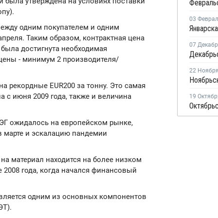
и была утверждена на условиях поставки
пу).
03 Февра
между одним покупателем и одним
преля. Таким образом, контрактная цена
07 Декаб
 была достигнута необходимая
цены - минимум 2 производителя/
22 Ноябр
на рекордные EUR200 за тонну. Это самая
а с июня 2009 года, также и величина
19 Октябр
ЭГ ожидалось на европейском рынке,
в марте и эскалацию пандемии
 на материал находится на более низком
е 2008 года, когда начался финансовый
является одним из основных компонентов
ЭТ).