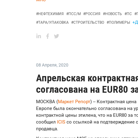
#
НЕФТЕХИМИЯ
#
ПСС/М
#
РОССИЯ
#
НОВОСТЬ
#
ПС
#
+Д
#
ТАРА/УПАКОВКА
#
СТРОИТЕЛЬСТВО
#
ПОЛИМЕРЫ
08 Апреля
,
2020
Апрельская контрактная
согласована на EUR80 з
МОСКВА (
Маркет Репорт
) -- Контрактная цен
Европе была окончательно согласована на у
контрактной цены этилена, что на EUR80 за 
сообщил
ICIS
со ссылкой на подтверждение с
продавца.