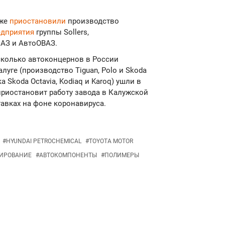
кже
приостановили
производство
едприятия
группы Sollers,
МАЗ и АвтоОВАЗ.
сколько автоконцернов в России
луге (производство Tiguan, Polo и Skoda
 Skoda Octavia, Kodiaq и Karoq) ушли в
 приостановит работу завода в Калужской
ставках на фоне коронавируса.
#
HYUNDAI PETROCHEMICAL
#
TOYOTA MOTOR
ИРОВАНИЕ
#
АВТОКОМПОНЕНТЫ
#
ПОЛИМЕРЫ