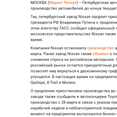
МОСКВА (
Маркет Репорт
) -- Петербургские а
производство автомобилей до конца текуще
Так, петербургский завод Nissan продлит при
президента РФ Владимира Путина о продлени
этом агентству ТАСС сообщил официальный п
московское представительство Nissan также 
время.
Компания Nissan остановила
производство
а
марта. Ранее завод Nissan также
объявил
о пе
снижения спроса на российском авторынке. 
российский рынок остается приоритетным дл
позволят ему вернуться к двухсменному граф
улучшится. В настоящее время на предприяти
Qashqai, X-Trail и Murano.
О продлении приостановки производства до 
заводе также сообщили в автоконцерне Toyo
производство с 28 марта в связи с указом п
нерабочей недели и неблагоприятной эпидем
момент на предприятии выпускаются бизнес-с