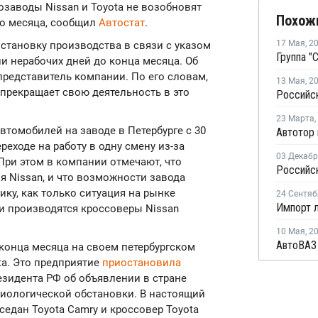
втозаводы Nissan и Toyota не возобновят
Похож
го месяца, сообщил
Автостат
.
17 Мая
,
2
остановку производства в связи с указом
и нерабочих дней до конца месяца. Об
редставитель компании. По его словам,
13 Мая
,
2
прекращает свою деятельность в это
23 Марта
,
втомобилей на заводе в Петербурге с 30
реходе на работу в одну смену из-за
03 Декаб
При этом в компании отмечают, что
я Nissan, и что возможности завода
ику, как только ситуация на рынке
24 Сентяб
и производятся кроссоверы Nissan
10 Мая
,
2
конца месяца на своем петербургском
ta. Это предприятие
приостановила
резидента РФ об объявлении в стране
иологической обстановки. В настоящий
едан Toyota Camry и кроссовер Toyota