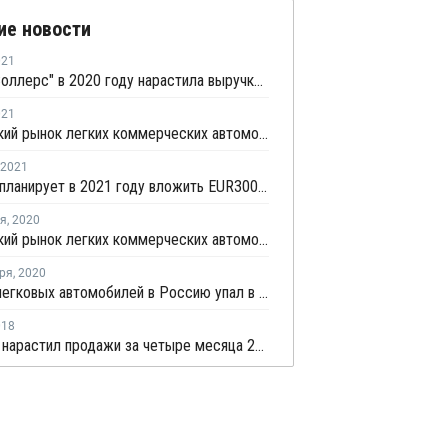
ие новости
021
Группа "Соллерс" в 2020 году нарастила выручку на 14%
021
Российский рынок легких коммерческих автомобилей в первом квартале остался на шестом месте в Европе
2021
Автотор планирует в 2021 году вложить EUR300 млн в развитие производства
ря
,
2020
Российский рынок легких коммерческих автомобилей в октябре занял шестое место в Европе
ря
,
2020
Импорт легковых автомобилей в Россию упал в январе - июле более чем на треть
018
АвтоВАЗ нарастил продажи за четыре месяца 2018 года на четверть