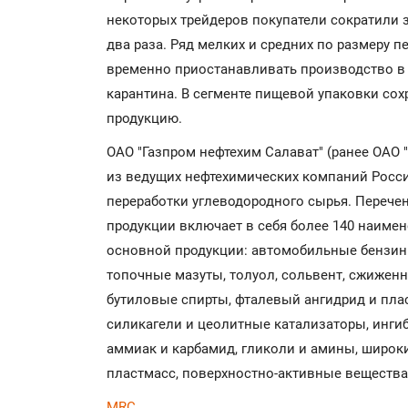
некоторых трейдеров покупатели сократили з
два раза. Ряд мелких и средних по размеру
временно приостанавливать производство в 
карантина. В сегменте пищевой упаковки сох
продукцию.
ОАО "Газпром нефтехим Салават" (ранее ОАО 
из ведущих нефтехимических компаний Росс
переработки углеводородного сырья. Переч
продукции включает в себя более 140 наиме
основной продукции: автомобильные бензин
топочные мазуты, толуол, сольвент, сжиженны
бутиловые спирты, фталевый ангидрид и пла
силикагели и цеолитные катализаторы, ингиб
аммиак и карбамид, гликоли и амины, широк
пластмасс, поверхностно-активные вещества 
MRC