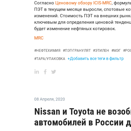
Согласно
Ценовому обзору ICIS-MRC
, формул
ПЭТ в текущем месяце выросли, спотовые ко
изменений. Стоимость ПЭТ на внешних рынка
ключевым для определения ценовой тенденц
будет изменение нефтяных котировок.
MRC
#
НЕФТЕХИМИЯ
#
ПЭТ-ГРАНУЛЯТ
#
ЭТИЛЕН
#
МЭГ
#
РО
+Добавить все теги в фильтр
#
ТАРА/УПАКОВКА
08 Апреля
,
2020
Nissan и Toyota не воз
автомобилей в России д