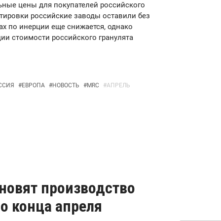
ьные цены для покупателей российского
тировки российские заводы оставили без
х по инерции еще снижается, однако
ии стоимости российского гранулята
ССИЯ
#
ЕВРОПА
#
НОВОСТЬ
#
MRC
#
АПРЕЛЬ
обновят производство
о конца апреля