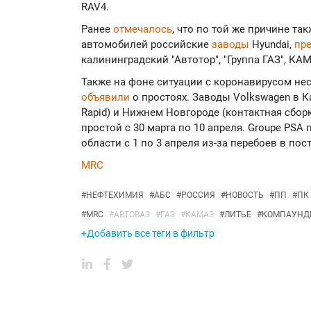
RAV4.
Ранее
отмечалось
, что по той же причине та
автомобилей российские
заводы
Hyundai,
пр
калининградский "Автотор", "Группа ГАЗ", КА
Также на фоне ситуации с коронавирусом не
объявили
о простоях. Заводы Volkswagen в Ка
Rapid) и Нижнем Новгороде (контактная сборка
простой с 30 марта по 10 апреля. Groupe PSA
области с 1 по 3 апреля из-за перебоев в по
MRC
#
НЕФТЕХИМИЯ
#
АБС
#
РОССИЯ
#
НОВОСТЬ
#
ПП
#
ПК
#
MRC
#
АВТОВАЗ
#
ГАЗ
#
КАМАЗ
#
ЛИТЬЕ
#
КОМПАУНД
+Добавить все теги в фильтр