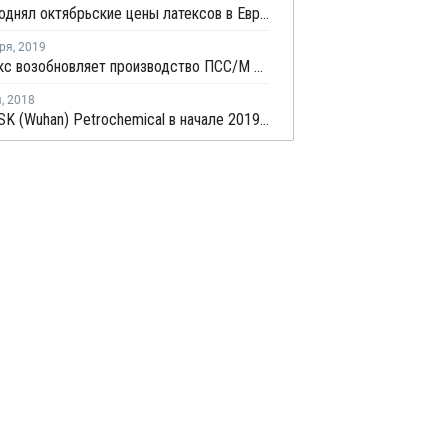
Trinseo поднял октябрьские цены латексов в Европе, странах Ближнего Востока и Африки
ря
,
2019
Пеноплэкс возобновляет производство ПСС/М в Кириши
я
,
2018
Sinopec-SK (Wuhan) Petrochemical в начале 2019 года откроет новый завод стирола в Китае