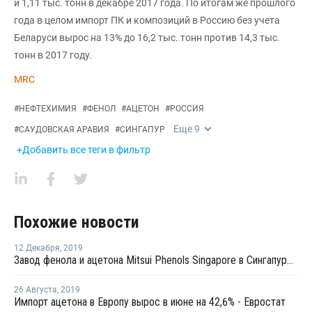
и 1,11 тыс. тонн в декабре 2017 года. По итогам же прошлого
года в целом импорт ПК и композиций в Россию без учета
Беларуси вырос на 13% до 16,2 тыс. тонн против 14,3 тыс.
тонн в 2017 году.
MRC
#
НЕФТЕХИМИЯ
#
ФЕНОЛ
#
АЦЕТОН
#
РОССИЯ
Еще
9
#
САУДОВСКАЯ АРАВИЯ
#
СИНГАПУР
+Добавить все теги в фильтр
Похожие новости
12 Декабря
,
2019
Завод фенола и ацетона Mitsui Phenols Singapore в Сингапуре в декабре загружен на 60%
26 Августа
,
2019
Импорт ацетона в Европу вырос в июне на 42,6% - Евростат