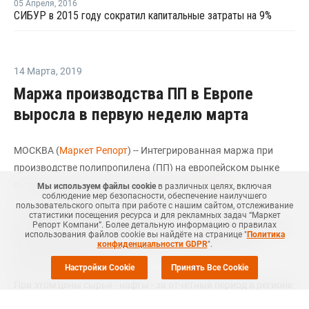
05 Апреля
,
2016
СИБУР в 2015 году сократил капитальные затраты на 9%
14 Марта
,
2019
Маржа производства ПП в Европе
выросла в первую неделю марта
МОСКВА (
Маркет Репорт
) -- Интегрированная маржа при
производстве полипропилена (ПП) на европейском рынке
выросла в первую неделю марта, сообщил
ICIS
.
Мы используем файлы cookie
в различных целях, включая
соблюдение мер безопасности, обеспечение наилучшего
пользовательского опыта при работе с нашим сайтом, отслеживание
Так, интегрированная внутренняя маржа при выпуске
статистики посещения ресурса и для рекламных задач “Маркет
Репорт Компани”. Более детальную информацию о правилах
материала из нафты выросла на 3,4%, в то время как маржа
использования файлов cookie вы найдёте на странице "
Политика
при производстве ПП на установках дегидрирования
конфиденциальности GDPR
".
пропана выросла на 4,7%.
Настройки Cookie
Принять Все Cookie
При этом цены сырья - нафты - за отчетный период в регионе
пошли вверх, котировки на продукцию, выпущенную из