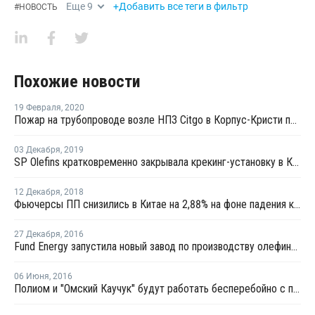
Еще
9
+Добавить все теги в фильтр
#
НОВОСТЬ
Похожие новости
19 Февраля
,
2020
Пожар на трубопроводе возле НПЗ Citgo в Корпус-Кристи потушен
03 Декабря
,
2019
SP Olefins кратковременно закрывала крекинг-установку в Китае из-за технических проблем
12 Декабря
,
2018
Фьючерсы ПП снизились в Китае на 2,88% на фоне падения котировок метанола
27 Декабря
,
2016
Fund Energy запустила новый завод по производству олефинов из метанола в провинции Цзянсу
06 Июня
,
2016
Полиом и "Омский Каучук" будут работать бесперебойно с пуском системы резервного топливоснабжения