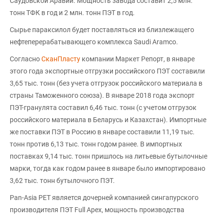
Саудовской Аравии. Мощность завода составит 2,5 млн.
тонн ТФК в год и 2 млн. тонн ПЭТ в год.
Сырье параксилол будет поставляться из близлежащего
нефтеперерабатывающего комплекса Saudi Aramco.
Согласно
СканПласту
компании Маркет Репорт, в январе
этого года экспортные отгрузки российского ПЭТ составили
3,65 тыс. тонн (без учета отгрузок российского материала в
страны Таможенного союза). В январе 2018 года экспорт
ПЭТ-гранулята составил 6,46 тыс. тонн (с учетом отгрузок
российского материала в Беларусь и Казахстан). Импортные
же поставки ПЭТ в Россию в январе составили 11,19 тыс.
тонн против 6,13 тыс. тонн годом ранее. В импортных
поставках 9,14 тыс. тонн пришлось на литьевые бутылочные
марки, тогда как годом ранее в январе было импортировано
3,62 тыс. тонн бутылочного ПЭТ.
Pan-Asia PET является дочерней компанией сингапурского
производителя ПЭТ Full Apex, мощность производства