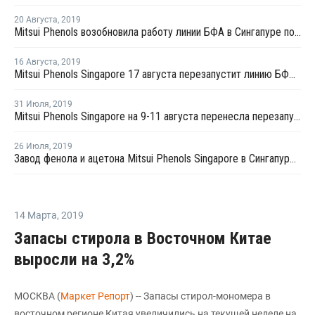
20 Августа
,
2019
Mitsui Phenols возобновила работу линии БФА в Сингапуре после внепланового ремонта
16 Августа
,
2019
Mitsui Phenols Singapore 17 августа перезапустит линию БФА в Сингапуре после внепланового ремонта
31 Июля
,
2019
Mitsui Phenols Singapore на 9-11 августа перенесла перезапуск линии БФА в Сингапуре после внепланового ремонта
26 Июля
,
2019
Завод фенола и ацетона Mitsui Phenols Singapore в Сингапуре в августе будет загружен на 80%
14 Марта
,
2019
Запасы стирола в Восточном Китае
выросли на 3,2%
МОСКВА (
Маркет Репорт
) -- Запасы стирол-мономера в
восточном регионе Китая увеличились на текущей неделе на