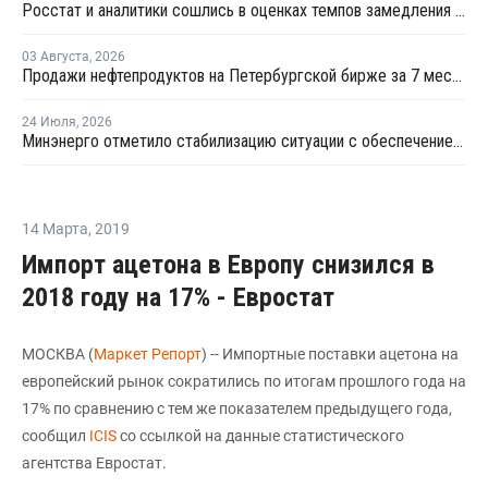
Росстат и аналитики сошлись в оценках темпов замедления экономики
03 Августа
,
2026
Продажи нефтепродуктов на Петербургской бирже за 7 месяцев снизились на 11,2%, в июле – на 35,6%
24 Июля
,
2026
Минэнерго отметило стабилизацию ситуации с обеспечением топливом в ряде регионов
14 Марта
,
2019
Импорт ацетона в Европу снизился в
2018 году на 17% - Евростат
МОСКВА (
Маркет Репорт
) -- Импортные поставки ацетона на
европейский рынок сократились по итогам прошлого года на
17% по сравнению с тем же показателем предыдущего года,
сообщил
ICIS
со ссылкой на данные статистического
агентства Евростат.