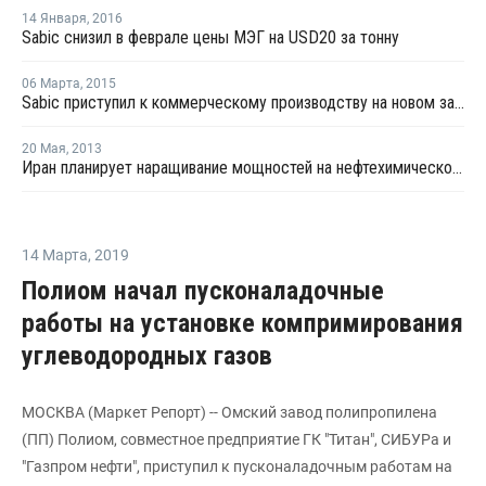
14 Января
,
2016
Sabic снизил в феврале цены МЭГ на USD20 за тонну
06 Марта
,
2015
Sabic приступил к коммерческому производству на новом заводе ПЭТ в Саудовской Аравии
20 Мая
,
2013
Иран планирует наращивание мощностей на нефтехимическом комплексе в Асалуе
14 Марта
,
2019
Полиом начал пусконаладочные
работы на установке компримирования
углеводородных газов
МОСКВА (Маркет Репорт) -- Омский завод полипропилена
(ПП) Полиом, совместное предприятие ГК "Титан", СИБУРа и
"Газпром нефти", приступил к пусконаладочным работам на