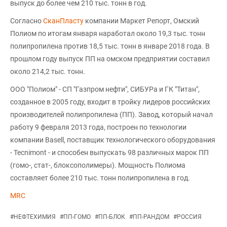
выпуск до более чем 210 тыс. тонн в год.
Согласно
СканПласту
компании Маркет Репорт, Омский
Полиом по итогам января наработал около 19,3 тыс. тонн
полипропилена против 18,5 тыс. тонн в январе 2018 года. В
прошлом году выпуск ПП на омском предприятии составил
около 214,2 тыс. тонн.
ООО "Полиом" - СП "Газпром нефти", СИБУРа и ГК "Титан",
созданное в 2005 году, входит в тройку лидеров российских
производителей полипропилена (ПП). Завод, который начал
работу 9 февраля 2013 года, построен по технологии
компании Basell, поставщик технологического оборудования
- Tecnimont - и способен выпускать 98 различных марок ПП
(гомо-, стат-, блоксополимеры). Мощность Полиома
составляет более 210 тыс. тонн полипропилена в год.
MRC
#
НЕФТЕХИМИЯ
#
ПП-ГОМО
#
ПП-БЛОК
#
ПП-РАНДОМ
#
РОССИЯ