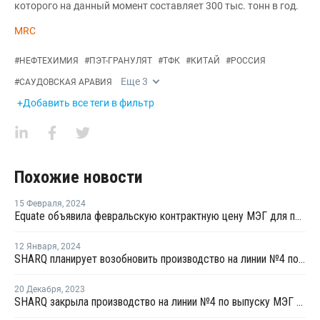
которого на данный момент составляет 300 тыс. тонн в год.
MRC
#
НЕФТЕХИМИЯ
#
ПЭТ-ГРАНУЛЯТ
#
ТФК
#
КИТАЙ
#
РОССИЯ
Еще
3
#
САУДОВСКАЯ АРАВИЯ
+Добавить все теги в фильтр
Похожие новости
15 Февраля
,
2024
Equate объявила февральскую контрактную цену МЭГ для поставок в Индию
12 Января
,
2024
SHARQ планирует возобновить производство на линии №4 по выпуску МЭГ в Джубайле
20 Декабря
,
2023
SHARQ закрыла производство на линии №4 по выпуску МЭГ в Джубайле на ремонт