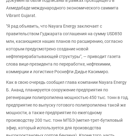
Документы были подписаны в рамках проходящего в
Ахмедабаде международного экономического саммита
Vibrant Gujarat.
"Я рад объявить, что Nayara Energy заключает с
правительством Гуджарата соглашения на сумму USD850
млн, касающиеся наших планов по расширению, согласно
которым предусмотрено создание новой
нефтеперерабатывающей структуры", — приводит газета
слова вице-президента по переработке, нефтехимии,
коммерции и логистике Роснефти Дидье Касимиро.
Как в свою очередь сообщил глава компании Nayara Energy
Б. Ананд, планируется сооружение предприятия по
регенерации полипропилена мощностью 450 тыс. тонн в год,
предприятие по выпуску готового полипропилена такой же
мощности, а также предприятие по ежегодному
производству 200 тыс. тонн МТБЭ (метил-трет-бутиловый
эфир, который используется для производства
высокооктановых сортов бензина). Кроме того, часть