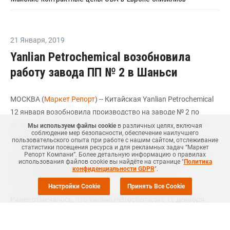
21 Января
,
2019
Yanlian Petrochemical возобновила
работу завода ПП № 2 в Шаньси
МОСКВА (
Маркет Репорт
) -- Китайская Yanlian Petrochemical
12 января возобновила производство на заводе № 2 по
выпуску полипропилена (ПП) в провинции Шанси (Shaanxi,
Мы используем файлы cookie
в различных целях, включая
соблюдение мер безопасности, обеспечение наилучшего
Китай), сообщили
ICIS
источники рынка.
пользовательского опыта при работе с нашим сайтом, отслеживание
статистики посещения ресурса и для рекламных задач “Маркет
Репорт Компани”. Более детальную информацию о правилах
По их словам, данное предприятие мощностью 200 тыс. тонн
использования файлов cookie вы найдёте на странице "
Политика
ПП в год было закрыто 31 декабря 2018 года из-за
конфиденциальности GDPR
".
технических проблем.
Настройки Cookie
Принять Все Cookie
Ранее отмечалось, что Yanlian Petrochemical c 12 декабря
прошлого года по 2 января этого года
закрывала
завод ПП
№ 1 мощностью 100 тыс. тонн ПП в год в провинции Шанси