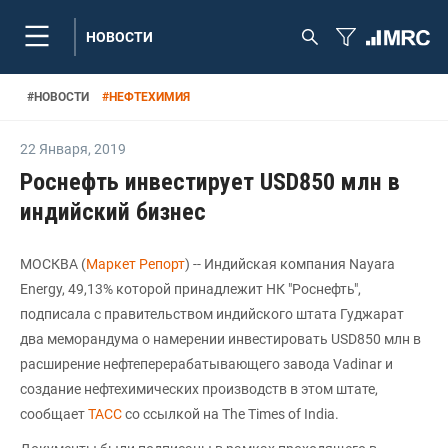
НОВОСТИ
#
НОВОСТИ
#
НЕФТЕХИМИЯ
22 Января
,
2019
Роснефть инвестирует USD850 млн в
индийский бизнес
МОСКВА (
Маркет Репорт
) -- Индийская компания Nayara
Energy, 49,13% которой принадлежит НК "Роснефть",
подписала с правительством индийского штата Гуджарат
два меморандума о намерении инвестировать USD850 млн в
расширение нефтеперерабатывающего завода Vadinar и
создание нефтехимических производств в этом штате,
сообщает
ТАСС
со ссылкой на The Times of India.