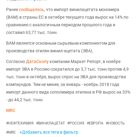
Ранее
сообщалось
, что импорт винилацетата мономера
(ВАМ) в страны ЕС в октябре текущего года вырос на 14% по
сравнению с аналогичным периодом прошлого года и
составил 63,77 тыс. тонн.
ВАМ является основным сырьевым компонентом для
производства этилен-винил-ацетата (ЭВА).
Согласно
ДатаСкопу
компании Маркет Репорт, в ноябре
импорт ЭВА в Россию сократился до 3,7 тыс. тонн против 4,9
тыс. тонн в октябре, вырос спрос на ЭВА для производства
компаундов. Тем не менее, за январь - ноябрь 2018 года
импорт данного вида сополимера этилена в РФ вырос на 33%
- до 44,2 тыс. тонн.
MRC
#
НЕФТЕХИМИЯ
#
ВИНИЛАЦЕТАТ
#
РОССИЯ
#
ЕВРОПА
#
НОВОСТЬ
+Добавить все теги в фильтр
#
MRC