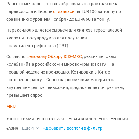
Ранее отмечалось, что декабрьская контрактная цена
параксилола в Европе
снизилась
на EUR100 за тонну по
сравнению с уровнем ноября - до EUR960 за тонну.
Параксилол является сырьём для синтеза терефталевой
кислоты - полупродукта для получения
полиэтилентерефталата (ПЭТ).
Согласно
Ценовому Обзору ICIS-MRC
, резких ценовых
колебаний на российском и мировом рынках ПЭТ на
прошлой неделе не произошло. Котировки в Китае
постепенно растут. Спрос на российский материал на
внутреннем рынке невысокий, предложение по-прежнему
превышает спрос.
MRC
#
НЕФТЕХИМИЯ
#
ПЭТ-ГРАНУЛЯТ
#
ПАРАКСИЛОЛ
#
ТФК
#
РОССИЯ
Еще
4
+Добавить все теги в фильтр
#
АЗИЯ