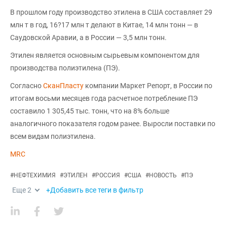
В прошлом году производство этилена в США составляет 29
млн т в год, 16?17 млн т делают в Китае, 14 млн тонн — в
Саудовской Аравии, а в России — 3,5 млн тонн.
Этилен является основным сырьевым компонентом для
производства полиэтилена (ПЭ).
Согласно
СканПласту
компании Маркет Репорт, в России по
итогам восьми месяцев года расчетное потребление ПЭ
составило 1 305,45 тыс. тонн, что на 8% больше
аналогичного показателя годом ранее. Выросли поставки по
всем видам полиэтилена.
MRC
#
НЕФТЕХИМИЯ
#
ЭТИЛЕН
#
РОССИЯ
#
США
#
НОВОСТЬ
#
ПЭ
Еще
2
+Добавить все теги в фильтр