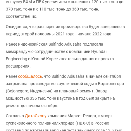
выпуску ВХМ и ПВХ увеличится с нынешних 120 тыс. тонн до
370 тыс. тонн и с 110 тыс. тонн до 360 тыс. тонн,
соответственно.
Ожидается, что расширение производства будет завершено в
период второй половины 2021 года - начала 2022 года.
Ранее индонезийская Sulfindo Adiusaha подписала
меморандум о сотрудничестве с компанией Hyundai
Engineering в Южной Корее касательно данного проекта
расширения.
Ранее
сообщалось
, что Sulfindo Adiusaha в начале сентября
закрывала производство каустической соды в Боджонегоро
(Bojonegaro, Индонезия) на плановый ремонт. Завод
мощностью 336 тыс. тонн каустика в год был закрыт на
ремонт до начала октября.
Согласно
ДатаСкопу
компании Маркет Репорт, импорт
суспензионного поливинилхлорида (ПВХ-С) в Россию
составил по итогам января - августа текущего года 13,5 тыс.