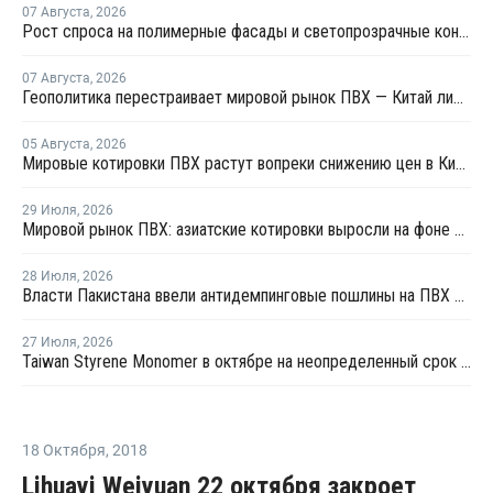
07 Августа
,
2026
Рост спроса на полимерные фасады и светопрозрачные конструкции: на "Архстоянии" оценили технический потенциал ПВХ и ПК
07 Августа
,
2026
Геополитика перестраивает мировой рынок ПВХ — Китай лидирует в экспорте
05 Августа
,
2026
Мировые котировки ПВХ растут вопреки снижению цен в Китае
29 Июля
,
2026
Мировой рынок ПВХ: азиатские котировки выросли на фоне смешанных тенденций в Китае
28 Июля
,
2026
Власти Пакистана ввели антидемпинговые пошлины на ПВХ из США и Индонезии
27 Июля
,
2026
Taiwan Styrene Monomer в октябре на неопределенный срок остановит установку EBSM
18 Октября
,
2018
Lihuayi Weiyuan 22 октября закроет