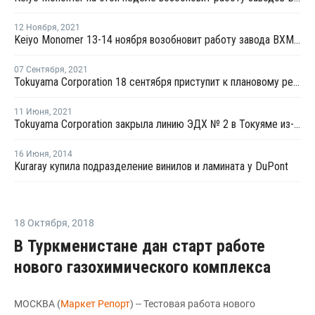
12 Ноября
,
2021
Keiyo Monomer 13-14 ноября возобновит работу завода ВХМ в Тибе после внепланового ремонта
07 Сентября
,
2021
Tokuyama Corporation 18 сентября приступит к плановому ремонту на заводе ВХМ в Токуяме
11 Июня
,
2021
Tokuyama Corporation закрыла линию ЭДХ № 2 в Токуяме из-за технических проблем
16 Июня
,
2014
Kuraray купила подразделение винилов и ламината у DuPont
18 Октября
,
2018
В Туркменистане дан старт работе
нового газохимического комплекса
МОСКВА (
Маркет Репорт
) -- Тестовая работа нового