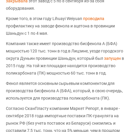
закрывала
этот завод с 5 по 8 сентября из-за сбоя
оборудования.
Кроме того, в этом году Lihuayi Weiyuan
проводила
профилактику на заводе фенола и ацетона в провинции
Шаньдун с 1 по 4 мая.
Компания также имеет производство бисфенола А (БФА)
мощностью 120 тыс. тонн в год в Лицзине, уезде городского
округа Дуньин провинции Шаньдун, который был
запущен
в
2015 году. На той же площадке находится производство
поликарбоната (ПК) мощностью 60 тыс. тонн в год.
Фенол является основным сырьевым компонентом для
производства бисфенола А (БФА), который, в свою очередь,
используется для производства поликарбоната (ПК).
Согласно СканПласту компании Маркет Репорт, в январе -
сентябре 2018 года импортные поставки ПК-гранулята на
рынок РФ (без учета поставок из Беларуси) снизились и
составили 7,5 тыс. тонн, что на 5% меньше, чем в прошлом