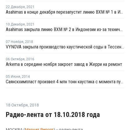
22 Декабря
,
2021
Asahimas в конце декабря перезапустит линию ВХМ № 1 в Индонезии
10 Декабря
,
2021
Asahimas закрыла линию ВХМ № 2 в Индонезии из-за технических проблем
07 Ноября
,
2018
VYNOVA закрыла производство каустической соды в Тессендерло на ремонт
06 Октября
,
2016
Arkema в середине ноября закроет завод в Жерри на ремонт
05 Июня
,
2014
Саянскхимпласт произвел 4 млн тонн каустика с момента пуска производства
18 Октября
,
2018
Радио-лента от 18.10.2018 года
МОСКВА (
Маркет Репорт
) -- радио-лента