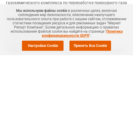
газохимического комплекса по переработке природного газа
и производству полиэтилена (ПЭ) и полипропилена (ПП) в
Мы используем файлы cookie
в различных целях, включая
соблюдение мер безопасности, обеспечение наилучшего
поселке Киянлы стартовала еще в августе. 17-го октября
пользовательского опыта при работе с нашим сайтом, отслеживание
статистики посещения ресурса и для рекламных задач “Маркет
состоялся официальный пуск производства, сообщают
Репорт Компани”. Более детальную информацию о правилах
использования файлов cookie вы найдёте на странице "
Политика
аналитики Маркет Репорт.
конфиденциальности GDPR
".
Производственные мощности нового комплекса в
Настройки Cookie
Принять Все Cookie
Туркменистане были построены к лету, но из-за ряда причин
пуск производства состоялся на несколько месяцев позже. В
августе началась эксплуатация комплекса в тестовом
режиме, а официальный пуск состоялся спустя почти два
месяца - 17-го октября.
Реализация тестовых партий ПЭ и ПП началась в начале
сентября на Туркменской государственной товарно-
сырьевой бирже. Как сообщают участники торгов, с начала
старта продаж уже продано около 4 тыс. тонн полимеров. В
первой половине октября сделки заключались на уровне
USD1 100 за тонну, FCA Киянлы, с отгрузкой в течение двух