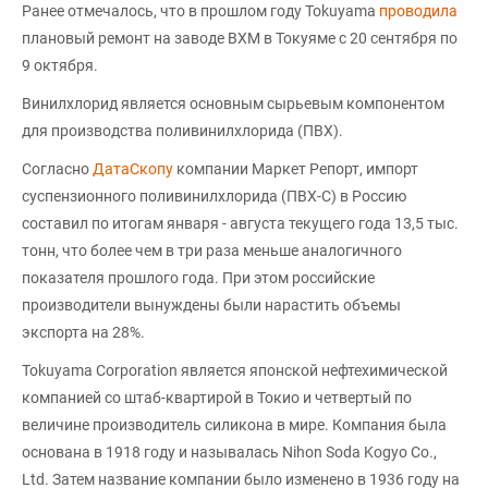
Ранее отмечалось, что в прошлом году Tokuyama
проводила
плановый ремонт на заводе ВХМ в Токуяме с 20 сентября по
9 октября.
Винилхлорид является основным сырьевым компонентом
для производства поливинилхлорида (ПВХ).
Согласно
ДатаСкопу
компании Маркет Репорт, импорт
суспензионного поливинилхлорида (ПВХ-С) в Россию
составил по итогам января - августа текущего года 13,5 тыс.
тонн, что более чем в три раза меньше аналогичного
показателя прошлого года. При этом российские
производители вынуждены были нарастить объемы
экспорта на 28%.
Tokuyama Corporation является японской нефтехимической
компанией со штаб-квартирой в Токио и четвертый по
величине производитель силикона в мире. Компания была
основана в 1918 году и называлась Nihon Soda Kogyo Co.,
Ltd. Затем название компании было изменено в 1936 году на