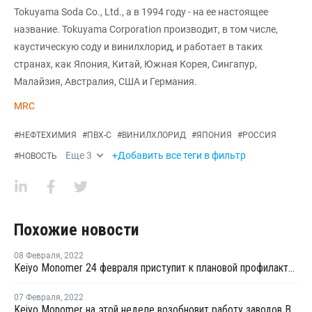
Tokuyama Soda Co., Ltd., а в 1994 году - на ее настоящее
название. Tokuyama Corporation производит, в том числе,
каустическую соду и винилхлорид, и работает в таких
странах, как Япония, Китай, Южная Корея, Сингапур,
Малайзия, Австралия, США и Германия.
MRC
#
НЕФТЕХИМИЯ
#
ПВХ-С
#
ВИНИЛХЛОРИД
#
ЯПОНИЯ
#
РОССИЯ
Еще
3
+Добавить все теги в фильтр
#
НОВОСТЬ
Похожие новости
08 Февраля
,
2022
Keiyo Monomer 24 февраля приступит к плановой профилактике на заводе ВХМ в Тибе
07 Февраля
,
2022
Keiyo Monomer на этой неделе возобновит работу заводов ВХМ и ЭДХ в Тибе после внепланового ремонта