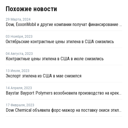
Похожие новости
29 Марта
,
2024
Dow, ExxonMobil и другие компании получат финансирование за декарбонизацию
03 Ноября
,
2023
Октябрьские контрактные цены этилена в США снизились
04 Августа
,
2023
Контрактные цены этилена в США в июле снизились
13 Июля
,
2023
Экспорт этилена из США в мае снизился
14 Апреля
,
2023
Baystar Bayport Polymers возобновила производство на крекинг-установке в Порт-Артуре
17 Февраля
,
2023
Dow Chemical объявила форс-мажор на поставку окиси этилена и этиленгликоля в США