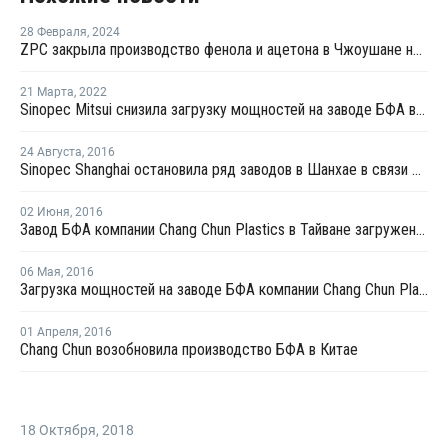
28 Февраля
,
2024
ZPC закрыла производство фенола и ацетона в Чжоушане на ремонт
21 Марта
,
2022
Sinopec Mitsui снизила загрузку мощностей на заводе БФА в Китае до 85%
24 Августа
,
2016
Sinopec Shanghai остановила ряд заводов в Шанхае в связи с проведением саммита G20 в начале сентября
02 Июня
,
2016
Завод БФА компании Chang Chun Plastics в Тайване загружен в июне на 90%
06 Мая
,
2016
Загрузка мощностей на заводе БФА компании Chang Chun Plastics в Китае составляет 90%
01 Апреля
,
2016
Chang Chun возобновила производство БФА в Китае
18 Октября
,
2018