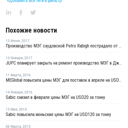
+Добавить все теги в фильтр
Похожие новости
13 Июня
,
2017
Производство МЭГ саудовской Petro Rabigh пострадало от технической поломки
13 Января
,
2017
JUPC планирует закрыть на ремонт производство МЭГ в Джубайле на ремонт
11 Марта
,
2016
МEGlobal повысила цены МЭГ для поставок в апреле на USD100 за тонну
14 Января
,
2016
Sabic снизил в феврале цены МЭГ на USD20 за тонну
15 Мая
,
2015
Sabic повысила июньские цены МЭГ на USD120 за тонну
06 Марта
,
2015