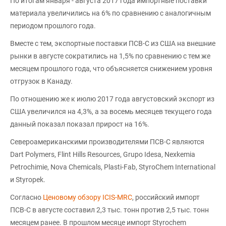
По итогам января - августа 2017 года импортные поставки
материала увеличились на 6% по сравнению с аналогичным
периодом прошлого года.
Вместе с тем, экспортные поставки ПСВ-С из США на внешние
рынки в августе сократились на 1,5% по сравнению с тем же
месяцем прошлого года, что объясняется снижением уровня
отгрузок в Канаду.
По отношению же к июлю 2017 года августовский экспорт из
США увеличился на 4,3%, а за восемь месяцев текущего года
данный показал показал прирост на 16%.
Североамериканскими производителями ПСВ-С являются
Dart Polymers, Flint Hills Resources, Grupo Idesa, Nexkemia
Petrochimie, Nova Chemicals, Plasti-Fab, StyroChem International
и Styropek.
Согласно
Ценовому обзору ICIS-MRC
, российский импорт
ПСВ-С в августе составил 2,3 тыс. тонн против 2,5 тыс. тонн
месяцем ранее. В прошлом месяце импорт Styrochem