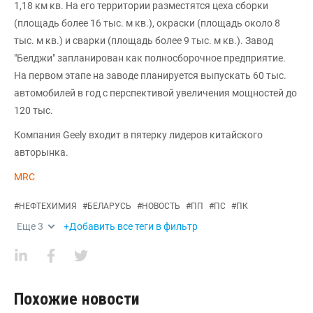
1,18 км кв. На его территории разместятся цеха сборки
(площадь более 16 тыс. м кв.), окраски (площадь около 8
тыс. м кв.) и сварки (площадь более 9 тыс. м кв.). Завод
"Белджи" запланирован как полносборочное предприятие.
На первом этапе на заводе планируется выпускать 60 тыс.
автомобилей в год с перспективой увеличения мощностей до
120 тыс.
Компания Geely входит в пятерку лидеров китайского
авторынка.
MRC
#
НЕФТЕХИМИЯ
#
БЕЛАРУСЬ
#
НОВОСТЬ
#
ПП
#
ПС
#
ПК
Еще
3
+Добавить все теги в фильтр
Похожие новости