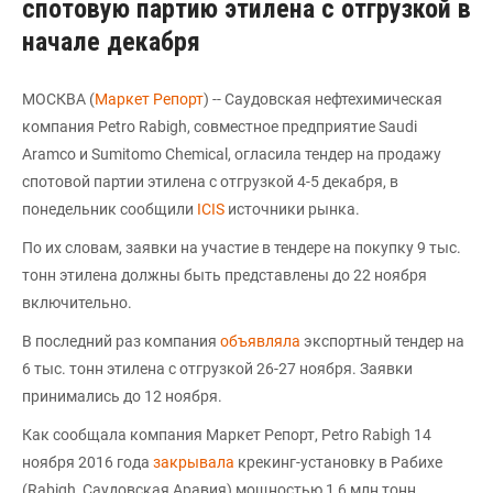
спотовую партию этилена с отгрузкой в
начале декабря
МОСКВА (
Маркет Репорт
) -- Саудовская нефтехимическая
компания Petro Rabigh, совместное предприятие Saudi
Aramco и Sumitomo Chemical, огласила тендер на продажу
спотовой партии этилена с отгрузкой 4-5 декабря, в
понедельник сообщили
ICIS
источники рынка.
По их словам, заявки на участие в тендере на покупку 9 тыс.
тонн этилена должны быть представлены до 22 ноября
включительно.
В последний раз компания
объявляла
экспортный тендер на
6 тыс. тонн этилена с отгрузкой 26-27 ноября. Заявки
принимались до 12 ноября.
Как сообщала компания Маркет Репорт, Petro Rabigh 14
ноября 2016 года
закрывала
крекинг-установку в Рабихе
(Rabigh, Саудовская Аравия) мощностью 1,6 млн тонн