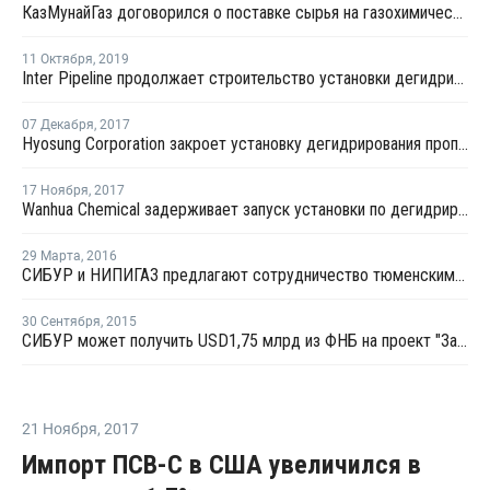
КазМунайГаз договорился о поставке сырья на газохимический комплекс в Атырау
11 Октября
,
2019
Inter Pipeline продолжает строительство установки дегидрирования пропана в Альберте
07 Декабря
,
2017
Hyosung Corporation закроет установку дегидрирования пропана №1 в январе 2018 года
17 Ноября
,
2017
Wanhua Chemical задерживает запуск установки по дегидрированию пропана в Китае
29 Марта
,
2016
СИБУР и НИПИГАЗ предлагают сотрудничество тюменским предприятиям
30 Сентября
,
2015
СИБУР может получить USD1,75 млрд из ФНБ на проект "Запсибнефтехим"
21 Ноября
,
2017
Импорт ПСВ-С в США увеличился в