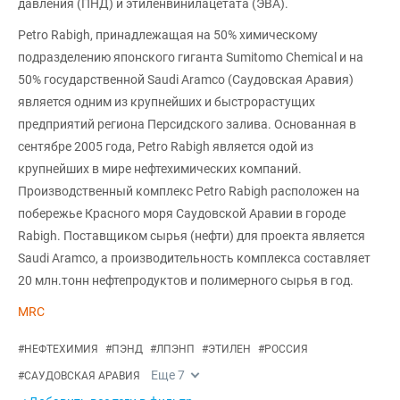
давления (ПНД) и этиленвинилацетата (ЭВА).
Petro Rabigh, принадлежащая на 50% химическому
подразделению японского гиганта Sumitomo Chemical и на
50% государственной Saudi Aramco (Саудовская Аравия)
является одним из крупнейших и быстрорастущих
предприятий региона Персидского залива. Основанная в
сентябре 2005 года, Petro Rabigh является одой из
крупнейших в мире нефтехимических компаний.
Производственный комплекс Petro Rabigh расположен на
побережье Красного моря Саудовской Аравии в городе
Rabigh. Поставщиком сырья (нефти) для проекта является
Saudi Aramco, а производительность комплекса составляет
20 млн.тонн нефтепродуктов и полимерного сырья в год.
MRC
#
НЕФТЕХИМИЯ
#
ПЭНД
#
ЛПЭНП
#
ЭТИЛЕН
#
РОССИЯ
Еще
7
#
САУДОВСКАЯ АРАВИЯ