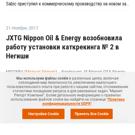
Sabic приступил к коммерческому производству на новом заводе ПЭТ в Саудовской Аравии
21 Ноября
,
2017
JXTG Nippon Oil & Energy возобновила
работу установки каткрекинга № 2 в
Негиши
МОСКВА (
Маркет Репорт
) -- Компания JX Nippon Oil & Energy
Мы используем файлы cookie
в различных целях, включая
(входит в структуру Nippon Oil Corporation), крупный
соблюдение мер безопасности, обеспечение наилучшего
производитель нефтехимической продукции в Японии, 17
пользовательского опыта при работе с нашим сайтом, отслеживание
статистики посещения ресурса и для рекламных задач “Маркет
ноября возобновила производство на установке
Репорт Компани”. Более детальную информацию о правилах
использования файлов cookie вы найдёте на странице "
Политика
каталического крекинга № 2 в Негиши (Negishi, Япония),
конфиденциальности GDPR
".
сообщил
ICIS
источник в компании.
Настройки Cookie
Принять Все Cookie
Данное предприятие, которое может выпускать 90 тыс. тонн
пропилена в год, было неожиданно
закрыто
31 октября из-за