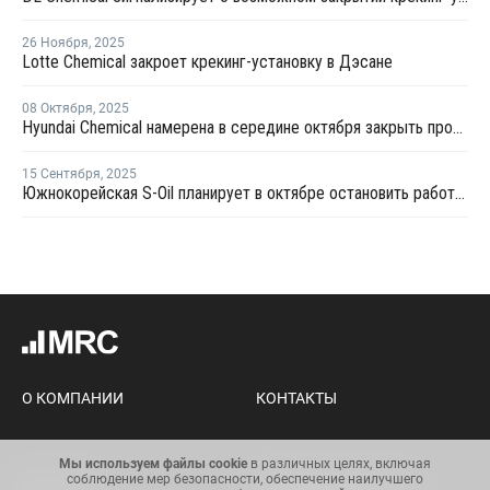
26 Ноября
,
2025
Lotte Chemical закроет крекинг-установку в Дэсане
08 Октября
,
2025
Hyundai Chemical намерена в середине октября закрыть производство на крекинг-установке в Даэсане на ремонт
15 Сентября
,
2025
Южнокорейская S-Oil планирует в октябре остановить работу установки каткрекинга №1 в Онсане
О КОМПАНИИ
КОНТАКТЫ
Мы используем файлы cookie
в различных целях, включая
соблюдение мер безопасности, обеспечение наилучшего
Карта сайта
Условия использования