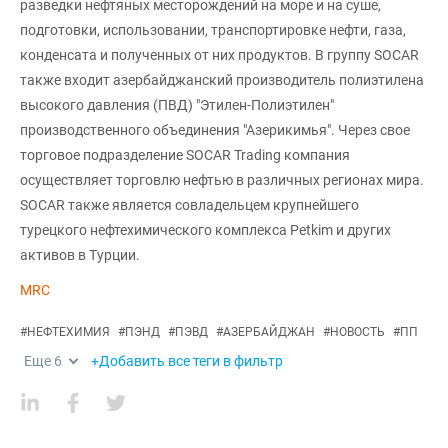
разведки нефтяных месторождений на море и на суше,
подготовки, использовании, транспортировке нефти, газа,
конденсата и полученных от них продуктов. В группу SOCAR
также входит азербайджанский производитель полиэтилена
высокого давления (ПВД) "Этилен-Полиэтилен"
производственного объединения "Азерикимья". Через свое
торговое подразделение SOCAR Trading компания
осуществляет торговлю нефтью в различных регионах мира.
SOCAR также является совладельцем крупнейшего
турецкого нефтехимического комплекса Petkim и других
активов в Турции.
MRC
#
НЕФТЕХИМИЯ
#
ПЭНД
#
ПЭВД
#
АЗЕРБАЙДЖАН
#
НОВОСТЬ
#
ПП
Еще
6
+Добавить все теги в фильтр