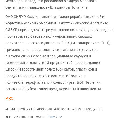
место прошлогоднего российского лидера мирового
рейтинга миллиардеров - Владимира Потанина.
ОАО СИБУР Холдинг является газоперерабатывающей и
нефтехимической компанией. В нефтехимическом сегменте
СИБУРу принадлежат три установки пиролиза, два завода по
производству базовых полимеров, выпускающих
полиэтилен высокого давления (ПВД) и полипропилен (ПП),
три завода по производству синтетических каучуков,
выпускающих базовые и специальные каучуки и
термоэластопласты, и 13 предприятий, производящих
широкий ассортимент полуфабрикатов, пластиков и
продуктов органического синтеза, в том числе
полиэтилентерефталат, гликоли, спирты, БОПП-пленки,
вспенивающийся полистирол, акрилаты и пластикаты.
MRC
#
НЕФТЕПРОДУКТЫ
#
РОССИЯ
#
НОВОСТЬ
#
НЕФТЕПРОДУКТЫ
Еще
2
#
СИБУР ХОЛДИНГ
#
MRC