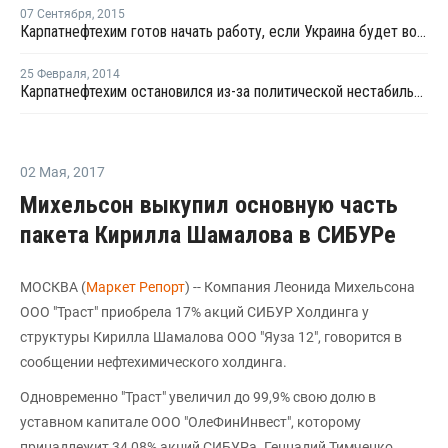
07 Сентября
,
2015
Карпатнефтехим готов начать работу, если Украина будет возвращать НДС - В. Алекперов
25 Февраля
,
2014
Карпатнефтехим остановился из-за политической нестабильности в Украине
02 Мая
,
2017
Михельсон выкупил основную часть
пакета Кирилла Шамалова в СИБУРе
MOСКВА (
Маркет Репорт
) -- Компания Леонида Михельсона
ООО "Траст" приобрела 17% акций СИБУР Холдинга у
структуры Кирилла Шамалова ООО "Яуза 12", говорится в
сообщении нефтехимического холдинга.
Одновременно "Траст" увеличил до 99,9% свою долю в
уставном капитале ООО "ОлеФинИнвест", которому
принадлежит 34,08% акций СИБУРа. Геннадий Тимченко