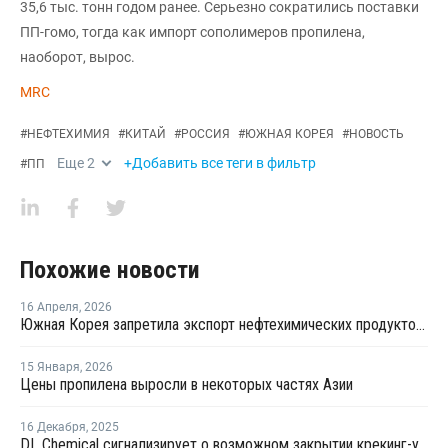
35,6 тыс. тонн годом ранее. Серьезно сократились поставки
ПП-гомо, тогда как импорт сополимеров пропилена,
наоборот, вырос.
MRC
#
НЕФТЕХИМИЯ
#
КИТАЙ
#
РОССИЯ
#
ЮЖНАЯ КОРЕЯ
#
НОВОСТЬ
Еще
2
+Добавить все теги в фильтр
#
ПП
Похожие новости
16 Апреля
,
2026
Южная Корея запретила экспорт нефтехимических продуктов из нафты
15 Января
,
2026
Цены пропилена выросли в некоторых частях Азии
16 Декабря
,
2025
DL Chemical сигнализирует о возможном закрытии крекинг-установки №1 YNCC