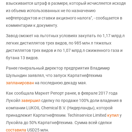
взыскивается штраф в размере, который исчисляется исходя
из объема использованных не по назначению
нефтепродуктов и ставки акцизного налога", - сообщается в
комментарии к документу.
Завод сможет на льготных условиях закупать по 1,17 млрд л
легких дистиллятов трех видов, по 985 млн л тяжелых
дистиллятов трех видов и по 1,07 млрд л сжиженного газа и
бутана 13 видов.
Ранее генеральный директор предприятия Владимир
Шулындин заявлял, что запуск Карпатнефтехима
запланирован
на последнюю декаду мая.
Как сообщала Маркет Репорт ранее, в феврале 2017 года
Лукойл
завершил
сделку по продаже 100% доли владения в
компании LUKOIL Chemical B.V. (Нидерланды), которой
принадлежит Карпатнефтехим. Techinservice Limited
купил
у
Лукойла до 50% Карпатнефтехима. Сумма всей сделки
составила
USD25 млн.