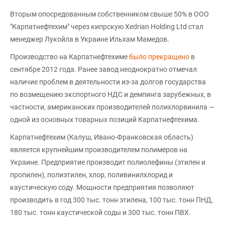
Вторым опосредованным собственником свыше 50% в ООО
"Карпатнефтехим" через кипрскую Xedrian Holding Ltd стал
менеджер Лукойла в Украине Ильхам Мамедов.
Производство на Карпатнефтехиме
было прекращено
в
сентябре 2012 года. Ранее завод неоднократно отмечал
наличие проблем в деятельности из-за долгов государства
по возмещению экспортного НДС и демпинга зарубежных, в
частности, американских производителей полихлорвинила —
одной из основных товарных позиций Карпатнефтехима.
Карпатнефтехим (Калуш, Ивано-Франковская область)
является крупнейшим производителем полимеров на
Украине. Предприятие производит полиолефины (этилен и
пропилен), полиэтилен, хлор, поливинилхлорид и
каустическую соду. Мощности предприятия позволяют
производить в год 300 тыс. тонн этилена, 100 тыс. тонн ПНД,
180 тыс. тонн каустической соды и 300 тыс. тонн ПВХ.