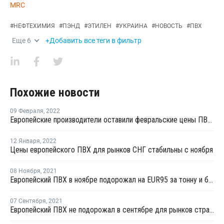
MRC
#
НЕФТЕХИМИЯ
#
ПЭНД
#
ЭТИЛЕН
#
УКРАИНА
#
НОВОСТЬ
#
ПВХ
Еще
6
+Добавить все теги в фильтр
Похожие новости
09 Февраля
,
2022
Европейские производители оставили февральские цены ПВХ для рынков стран СНГ на уровне января
12 Января
,
2022
Цены европейского ПВХ для рынков СНГ стабильны с ноября
08 Ноября
,
2021
Европейский ПВХ в ноябре подорожал на EUR95 за тонну и более для рынков стран СНГ
07 Сентября
,
2021
Европейский ПВХ не подорожал в сентябре для рынков стран СНГ