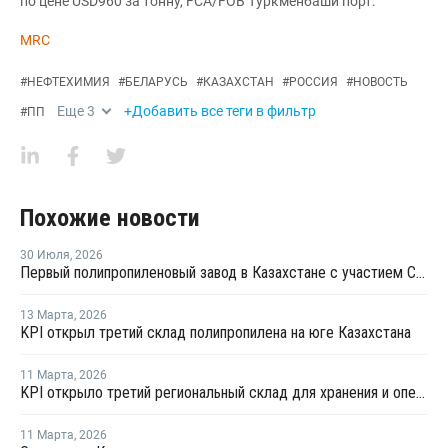
по цене USD960 за тонну, FCA/FOB Туркменбаши порт.
MRC
#
НЕФТЕХИМИЯ
#
БЕЛАРУСЬ
#
КАЗАХСТАН
#
РОССИЯ
#
НОВОСТЬ
Еще
3
+Добавить все теги в фильтр
#
ПП
Похожие новости
30 Июля
,
2026
Первый полипропиленовый завод в Казахстане с участием СИБУРа терпит убытки
13 Марта
,
2026
KPI открыл третий склад полипропилена на юге Казахстана
11 Марта
,
2026
KPI открыло третий региональный склад для хранения и оперативной доставки полипропилена
11 Марта
,
2026