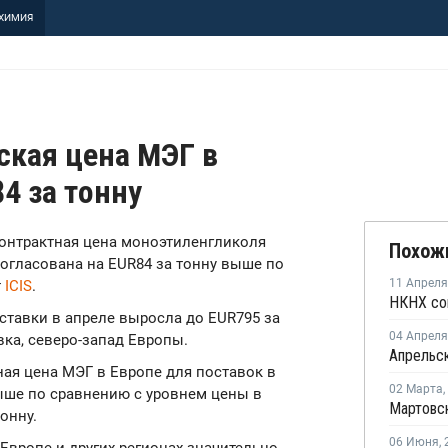
ХИМИЯ
ская цена МЭГ в
4 за тонну
 контрактная цена моноэтиленгликоля
Похож
согласована на EUR84 за тонну выше по
11 Апреля
т
ICIS
.
ставки в апреле выросла до EUR795 за
04 Апреля
вка, северо-запад Европы.
ная цена МЭГ в Европе для поставок в
02 Марта
,
ыше по сравнению с уровнем цены в
онну.
06 Июня
,