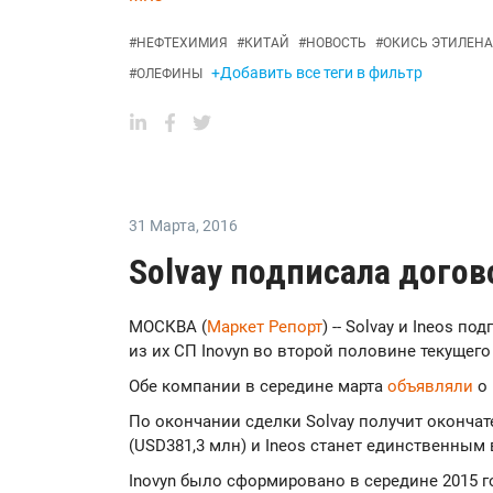
#
НЕФТЕХИМИЯ
#
КИТАЙ
#
НОВОСТЬ
#
ОКИСЬ ЭТИЛЕНА
+Добавить все теги в фильтр
#
ОЛЕФИНЫ
31 Марта
,
2016
Solvay подписала догов
МОСКВА (
Маркет Репорт
) -- Solvay и Ineos п
из их СП Inovyn во второй половине текущего 
Обе компании в середине марта
объявляли
о 
По окончании сделки Solvay получит оконча
(USD381,3 млн) и Ineos станет единственным 
Inovyn было сформировано в середине 2015 г