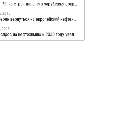
Импорт в РФ из стран дальнего зарубежья сократился на 9,5%
а
,
2015
Иран намерен вернуться на европейский нефтехимический рынок
я
,
2013
Мировой спрос на нефтехимию к 2030 году увеличится вдвое