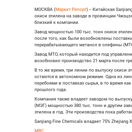
МОСКВА (
Маркет Репорт
) -- Китайская Sanjia
окиси этилена на заводе в провинции Чжэцз
близкий к компании.
Завод мощностью 100 тыс. тонн окиси этиле
после того, как были возобновлены поставки
перерабатывающего метанол в олефины (МТО
Завод МТО, который находится под управление
возобновил производство 21 марта после тре
В то же время, три линии по выпуску окиси э
остаются в автономном режиме. Одна из лини
перебоями в поставках сырья, в то время ка
прошлого года.
Компания также владеет заводом по выпуск
(МЭГ) мощностью 380 тыс. тонн и другим за
этилена в год. Эти производства пока работа
Sanjiang Fine Chemicals владеет 75% Zhejiang X
MRC