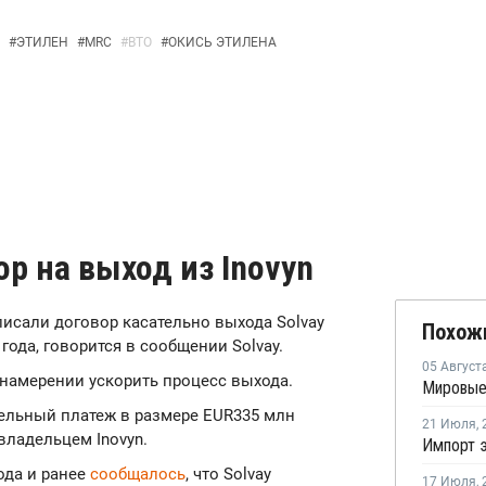
#
ЭТИЛЕН
#
MRC
#
ВТО
#
ОКИСЬ ЭТИЛЕНА
ор на выход из Inovyn
одписали договор касательно выхода Solvay
Похож
года, говорится в сообщении Solvay.
05 Август
намерении ускорить процесс выхода.
тельный платеж в размере EUR335 млн
21 Июля
,
владельцем Inovyn.
ода и ранее
сообщалось
, что Solvay
17 Июля
,