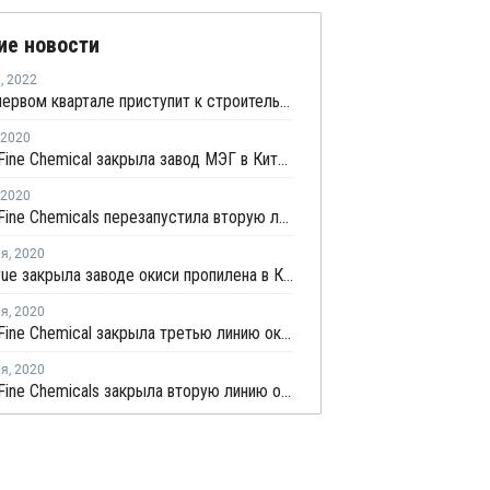
ие новости
я
,
2022
Hengli в первом квартале приступит к строительству производства в Китае
2020
Sanjiang Fine Chemical закрыла завод МЭГ в Китае из-за ремонта трубопровода
2020
Sanjiang Fine Chemicals перезапустила вторую линию окиси этилена в Китае
ля
,
2020
Wudi Xinyue закрыла заводе окиси пропилена в Китае из-за отключения электроэнергии
ля
,
2020
Sanjiang Fine Chemical закрыла третью линию окиси этилена из-за транспортных проблем
ля
,
2020
Sanjiang Fine Chemicals закрыла вторую линию окиси этилена из-за транспортных проблем