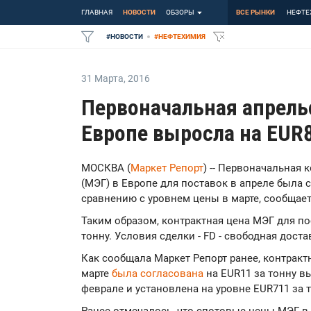
ГЛАВНАЯ
НОВОСТИ
ОБЗОРЫ
ВСЕ РЫНКИ
НЕФТЕ
#
НОВОСТИ
#
НЕФТЕХИМИЯ
31 Марта
,
2016
Первоначальная апрель
Европе выросла на EUR8
МОСКВА (
Маркет Репорт
) -- Первоначальная
(МЭГ) в Европе для поставок в апреле была 
сравнению с уровнем цены в марте, сообщае
Таким образом, контрактная цена МЭГ для по
тонну. Условия сделки - FD - свободная доста
Как сообщала Маркет Репорт ранее, контракт
марте
была согласована
на EUR11 за тонну в
феврале и установлена на уровне EUR711 за т