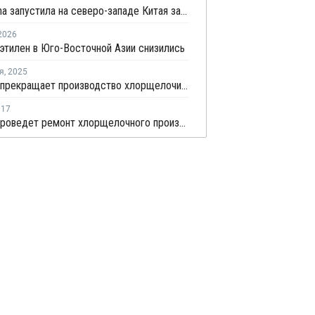
PetroChina запустила на северо-западе Китая завод этилена мощностью 1,2 млн тонн
2026
этилен в Юго-Восточной Азии снизились
я
,
2025
Braskem прекращает производство хлорщелочи в Бразилии
017
Vestolit проведет ремонт хлорщелочного производства в Германии в июне