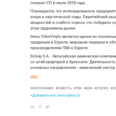
покинет СП в июле 2018 года.
Планируется, что интегрированное предприят
хлора и каустической соды. Европейский ры
мощностей и слабого спроса, что побудило 
этом трудоемком рынке.
Ineos ChlorVinyls является одним из основн
продукции в Европе, мировым лидером в об
производителем ПВХ в Европе.
Solvay S.A. - бельгийская химическая компани
со штаб-квартирой в Брюсселе. Деятельност
основных направлениях - химический сектор
MRC
#
НЕФТЕХИМИЯ
#
НОВОСТЬ
#
ПВХ
#
ВХМ
#
ЭТИЛЕН
#
SO
+Добавить все теги в фильтр