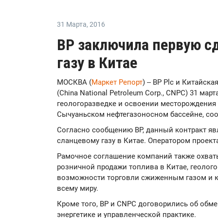
31 Марта
,
2016
BP заключила первую с
газу в Китае
МОСКВА (
Маркет Репорт
) -- BP Plc и Китайс
(China National Petroleum Corp., CNPC) 31 ма
геологоразведке и освоении месторождения 
Сычуаньском нефтегазоносном бассейне, с
Согласно сообщению BP, данный контракт яв
сланцевому газу в Китае. Оператором проект
Рамочное соглашение компаний также охват
розничной продажи топлива в Китае, геолог
возможности торговли сжиженным газом и к
всему миру.
Кроме того, BP и CNPC договорились об обм
энергетике и управленческой практике.