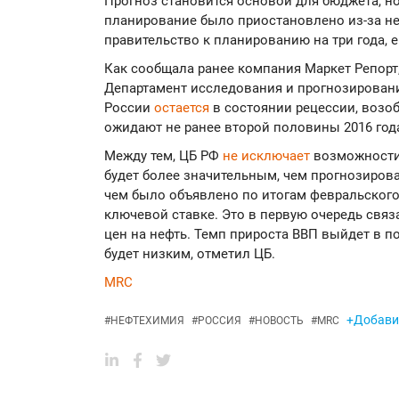
Прогноз становится основой для бюджета, но
планирование было приостановлено из-за не
правительство к планированию на три года, 
Как сообщала ранее компания Маркет Репорт,
Департамент исследования и прогнозировани
России
остается
в состоянии рецессии, возо
ожидают не ранее второй половины 2016 год
Между тем, ЦБ РФ
не исключает
возможности 
будет более значительным, чем прогнозировал
чем было объявлено по итогам февральского
ключевой ставке. Это в первую очередь свя
цен на нефть. Темп прироста ВВП выйдет в по
будет низким, отметил ЦБ.
MRC
+Добавит
#
НЕФТЕХИМИЯ
#
РОССИЯ
#
НОВОСТЬ
#
MRC