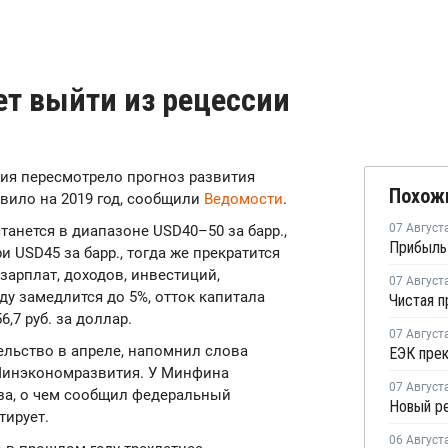
т выйти из рецессии
тия пересмотрело прогноз развития
Похож
вило на 2019 год, сообщили
Ведомости
.
07 Август
станется в диапазоне USD40–50 за барр.,
и USD45 за барр., тогда же прекратится
зарплат, доходов, инвестиций,
07 Август
у замедлится до 5%, отток капитала
,7 руб. за доллар.
07 Август
ельство в апреле, напомнил слова
Минэкономразвития. У Минфина
07 Август
за, о чем сообщил федеральный
тирует.
06 Август