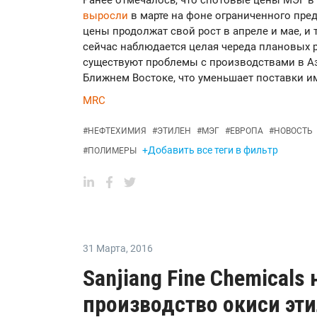
Ранее отмечалось, что спотовые цены МЭГ в 
выросли
в марте на фоне ограниченного пре
цены продолжат свой рост в апреле и мае, и 
сейчас наблюдается целая череда плановых р
существуют проблемы с производствами в Аз
Ближнем Востоке, что уменьшает поставки им
MRC
#
НЕФТЕХИМИЯ
#
ЭТИЛЕН
#
МЭГ
#
ЕВРОПА
#
НОВОСТЬ
+Добавить все теги в фильтр
#
ПОЛИМЕРЫ
31 Марта
,
2016
Sanjiang Fine Chemicals
производство окиси эт