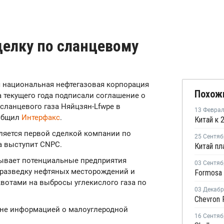
делку по сланцевому
кая национальная нефтегазовая корпорация
Похож
рта текущего года подписали соглашение о
сланцевого газа Няйцзян-Lfwpe в
13 Февра
ообщил
Интерфакс
.
ляется первой сделкой компании по
25 Сентяб
а выступит CNPC.
ывает потенциальные предприятия
03 Сентяб
оразведку нефтяных месторождений и
вотами на выбросы углекислого газа по
03 Декаб
ене информацией о малоуглеродной
16 Сентяб