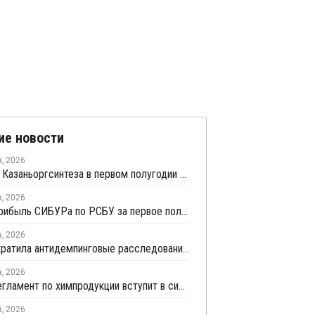
ие новости
а
,
2026
Прибыль Казаньоргсинтеза в первом полугодии сократилась более чем в 2 раза
а
,
2026
Чистая прибыль СИБУРа по РСБУ за первое полугодие сократилась в 3,6 раза
а
,
2026
ЕЭК прекратила антидемпинговые расследования против ПЭ и ПП из Азербайджана и Туркменистана
а
,
2026
Новый регламент по химпродукции вступит в силу в сентябре 2027 года
а
,
2026