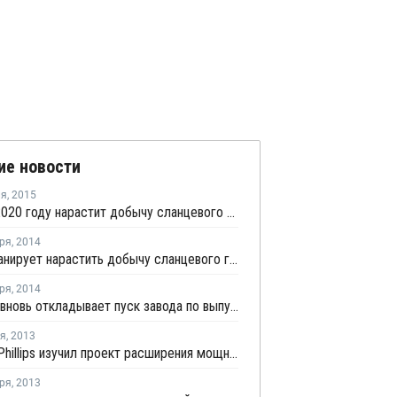
ие новости
ля
,
2015
Китай к 2020 году нарастит добычу сланцевого газа в 23 раза
ря
,
2014
Китай планирует нарастить добычу сланцевого газа к 2020 году в 150 раз
ря
,
2014
Formosa вновь откладывает пуск завода по выпуску ЭВА в Китае до 2015 года
ря
,
2013
Chevron Phillips изучил проект расширения мощностей альфа-олефинов на заводе в США
ря
,
2013