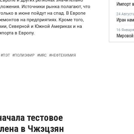
Европе и других регионах значительно
дложения. Источники рынка полагают, что
только в июне пойдут на спад. В Европе
24 Август
емонтов на предприятиях. Кроме того,
ии, Северной и Южной Америках и на
16 Январ
порта в Европу.
#
ПЭТ
#
ПОЛИЭФИР
#
MRC
#
НЕФТЕХИМИЯ
 начала тестовое
илена в Чжэцзян