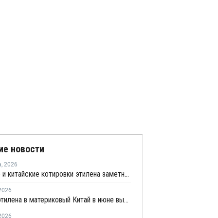
ие новости
а
,
2026
Мировые и китайские котировки этилена заметно выросли во второй половине июля
2026
Импорт этилена в материковый Китай в июне вырос на 59% по сравнению с предыдущим месяцем
2026