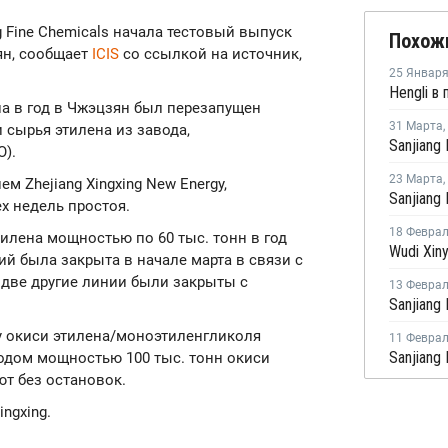
ng Fine Chemicals начала тестовый выпуск
Похож
ян, сообщает
ICIS
со ссылкой на источник,
25 Январ
на в год в Чжэцзян был перезапущен
31 Марта
,
 сырья этилена из завода,
).
23 Марта
,
м Zhejiang Xingxing New Energy,
х недель простоя.
18 Февра
тилена мощностью по 60 тыс. тонн в год
й была закрыта в начале марта в связи с
к две другие линии были закрыты с
13 Февра
у окиси этилена/моноэтиленгликоля
11 Февра
водом мощностью 100 тыс. тонн окиси
ют без остановок.
ingxing.