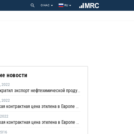
О НАС
RU
ие новости
,
2022
НКНХ сократил экспорт нефтехимической продукции в Европу из-за санкций
,
2022
Апрельская контрактная цена этилена в Европе выросла на EUR230 за тонну
2022
Мартовская контрактная цена этилена в Европе выросла на EUR95 за тонну
2016