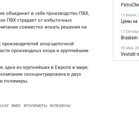
ие объединит в себе производство ПВХ,
15 Июня
,
нок ПВХ страдает от избыточных
Цены на 
компании совместно искать решения на
17 Октябр
ых производителей хлор-щелочной
29 Мая
,
2
ласти производных хлора и крупнейшим
я, одна из крупнейших в Европе и мире,
ь компании сконцентрирована в двух
 и полимеры.
LVAY
#
MRC
#
ПОЛИМЕРЫ
#
ОЛЕФИНЫ