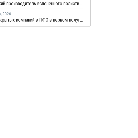
Удмуртский производитель вспененного полиэтилена нарастит выпуск на 15%
а
,
2026
Число закрытых компаний в ПФО в первом полугодии 2026 года вдвое превысило число новых