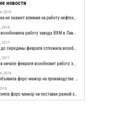
ие новости
ря
,
2019
Забастовка не окажет влияния на работу нефтехимического комплекса Ineos в Лавере
я
,
2018
Kem One возобновила работу завода ВХМ в Лавере
я
,
2017
Kem One до середины февраля отложила возобновление производства на заводе в Лавере
я
,
2017
Kem One в начале февраля возобновит работу завода каустической соды и хлора в Лавере
ря
,
2016
INOVYN объявила форс-мажор на производстве каустической соды в Таву
2016
INOVYN сняла форс-мажор на поставки разной хлорной продукции с завода во Франции