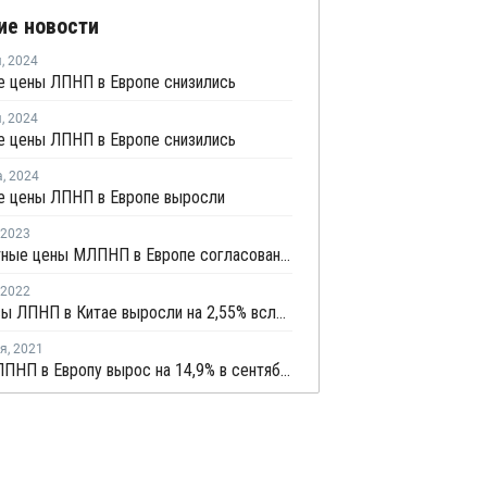
ие новости
я
,
2024
е цены ЛПНП в Европе снизились
я
,
2024
е цены ЛПНП в Европе снизились
а
,
2024
е цены ЛПНП в Европе выросли
2023
Контрактные цены МЛПНП в Европе согласованы на основе сочетания пролонгаций и повышений
2022
Фьючерсы ЛПНП в Китае выросли на 2,55% вслед за повышением котировок сырой нефти
ря
,
2021
Импорт ЛПНП в Европу вырос на 14,9% в сентябре