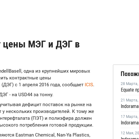
т цены МЭГ и ДЭГ в
ondellBasell, одна из крупнейших мировых
Похож
сить контрактные цены
28 Марта
,
(ДЭГ) с 1 апреля 2016 года, сообщает
ICIS
.
ЭГ - на USD44 за тонну.
21 Марта
,
учитывая дефицит поставок на рынке на
 у нескольких производителей. К тому же
17 Марта
,
нтерефталата (ПЭТ) и полиэфира должен
ысокого потребления готовой продукции.
12 Мая
,
2
ся Eastman Chemical, Nan-Ya Plastics,