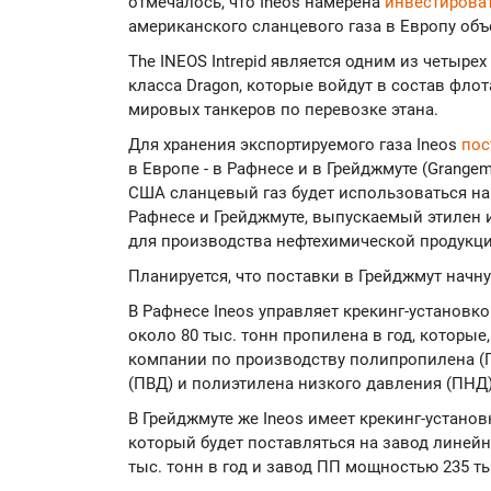
отмечалось, что Ineos намерена
инвестирова
американского сланцевого газа в Европу объ
The INEOS Intrepid является одним из четыре
класса Dragon, которые войдут в состав фло
мировых танкеров по перевозке этана.
Для хранения экспортируемого газа Ineos
пос
в Европе - в Рафнесе и в Грейджмуте (Grange
США сланцевый газ будет использоваться на
Рафнесе и Грейджмуте, выпускаемый этилен 
для производства нефтехимической продукци
Планируется, что поставки в Грейджмут начну
В Рафнесе Ineos управляет крекинг-установк
около 80 тыс. тонн пропилена в год, которые
компании по производству полипропилена (
(ПВД) и полиэтилена низкого давления (ПНД) 
В Грейджмуте же Ineos имеет крекинг-установ
который будет поставляться на завод линей
тыс. тонн в год и завод ПП мощностью 235 тыс