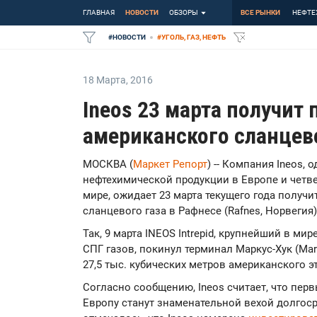
ГЛАВНАЯ
НОВОСТИ
ОБЗОРЫ
ВСЕ РЫНКИ
НЕФТЕ
#
НОВОСТИ
#
УГОЛЬ, ГАЗ, НЕФТЬ
18 Марта
,
2016
Ineos 23 марта получит
американского сланцево
МОСКВА (
Маркет Репорт
) -- Компания Ineos,
нефтехимической продукции в Европе и четв
мире, ожидает 23 марта текущего года получ
сланцевого газа в Рафнесе (Rafnes, Норвегия
Так, 9 марта INEOS Intrepid, крупнейший в ми
СПГ газов, покинул терминал Маркус-Хук (Ma
27,5 тыс. кубических метров американского эт
Согласно сообщению, Ineos считает, что пер
Европу станут знаменательной вехой долгос