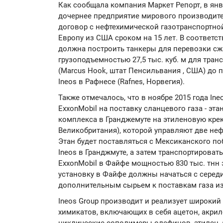
Как сообщала компания Маркет Репорт, в янва
дочернее предприятие мирового производите
договор с нефтехимической газотранспортной
Европу из США сроком на 15 лет. В соответс
должна построить танкеры для перевозки сж
грузоподъемностью 27,5 тыс. куб. м для тран
(Marcus Hook, штат Пенсильвания , США) до
Ineos в Рафнесе (Rafnes, Норвегия).
Также отмечалось, что в ноябре 2015 года Ine
ExxonMobil на поставку сланцевого газа - эт
комплекса в Гранджемуте на этиленовую креки
Великобритания), которой управляют две нефт
Этан будет поставляться с Мексиканского п
Ineos в Гранджмуте, а затем транспортироват
ExxonMobil в Файфе мощностью 830 тыс. тнн э
установку в Файфе должны начаться с середи
дополнительным сырьем к поставкам газа из
Ineos Group производит и реализует широкий
химикатов, включающих в себя ацетон, акрил