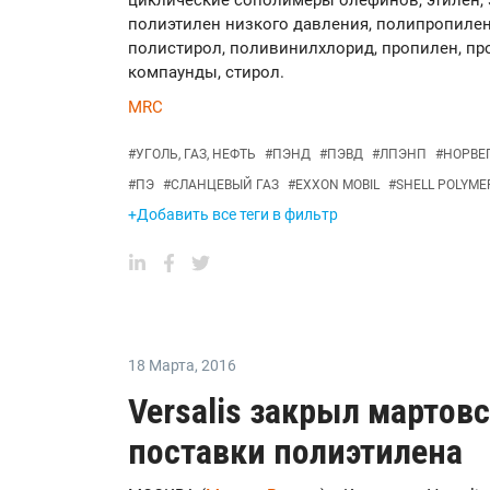
циклические сополимеры олефинов, этилен, э
полиэтилен низкого давления, полипропилен
полистирол, поливинилхлорид, пропилен, пр
компаунды, стирол.
MRC
#
УГОЛЬ, ГАЗ, НЕФТЬ
#
ПЭНД
#
ПЭВД
#
ЛПЭНП
#
НОРВЕ
#
ПЭ
#
СЛАНЦЕВЫЙ ГАЗ
#
EXXON MOBIL
#
SHELL POLYME
+Добавить все теги в фильтр
18 Марта
,
2016
Versalis закрыл мартов
поставки полиэтилена