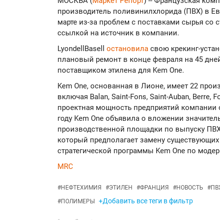
МОСКВА (
Маркет Репорт
) -- Французская ком
производитель поливинилхлорида (ПВХ) в Ев
марте из-за проблем с поставками сырья со с
ссылкой на источник в компании.
LyondellBasell
остановила
свою крекинг-устано
плановый ремонт в конце февраля на 45 дней.
поставщиком этилена для Kem One.
Kem One, основанная в Лионе, имеет 22 прои
включая Balan, Saint-Fons, Saint-Auban, Berre, 
проектная мощность предприятий компании с
году Kem One объявила о вложении значите
производственной площадки по выпуску ПВХ в
который предполагает замену существующих 
стратегической программы Kem One по модер
MRC
#
НЕФТЕХИМИЯ
#
ЭТИЛЕН
#
ФРАНЦИЯ
#
НОВОСТЬ
#
ПВ
+Добавить все теги в фильтр
#
ПОЛИМЕРЫ