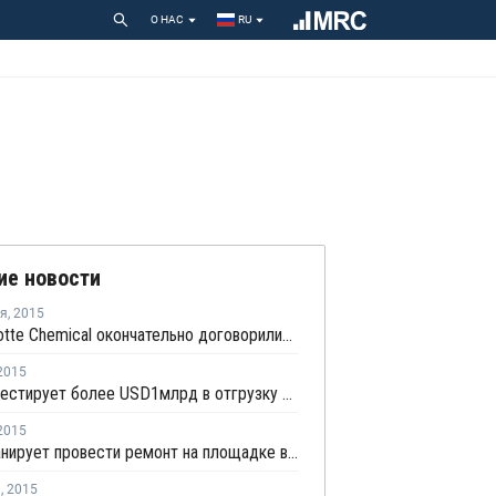
О НАС
RU
ие новости
ря
,
2015
Axiall и Lotte Chemical окончательно договорились о строительстве крекинг-установки в Лейк-Чарльз
2015
Ineos инвестирует более USD1млрд в отгрузку 800 тыс. тонн этана из США в Европу
2015
Ineos планирует провести ремонт на площадке в Грейнджмуте в августе
я
,
2015