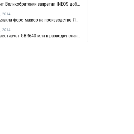
Праламент Великобритании запретил INEOS добычу сланцевого газа в стране
я
,
2014
Ineos объявила форс-мажор на производстве ЛПНП и ПНД в Великобритании
я
,
2014
INEOS инвестирует GBR640 млн в разведку сланцевого газа в Великобретании