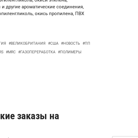
тиленгликоль, окиси этилена,
 и другие ароматические соединения,
опиленгликоль, окись пропилена, ПВХ
ГИЯ
#
ВЕЛИКОБРИТАНИЯ
#
США
#
НОВОСТЬ
#
ПП
RS
#
MRC
#
ГАЗОПЕРЕРАБОТКА
#
ПОЛИМЕРЫ
ские заказы на