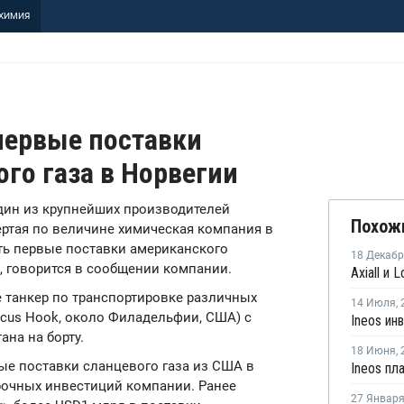
ХИМИЯ
 первые поставки
го газа в Норвегии
 один из крупнейших производителей
Похож
ертая по величине химическая компания в
ить первые поставки американского
18 Декаб
), говорится в сообщении компании.
ре танкер по транспортировке различных
14 Июля
,
rcus Hook, около Филадельфии, США) с
ана на борту.
18 Июня
,
вые поставки сланцевого газа из США в
рочных инвестиций компании. Ранее
27 Январ