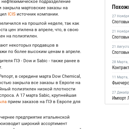
is, нефтехимическое подразделение
Похож
и закрыла мартовские заказы на
бщил
ICIS
источник компании.
27 Ноябр
Спотовы
еличился на прошлой неделе, так как
ста цен этилена в апреле, что, в свою
21 Ноябр
ен на полиэтилен.
Спотовы
вают некоторых продавцов в
21 Август
жи по более высоким ценам в апреле.
Спотовы
еля ПЭ - Dow и Sabic - также ранее в
28 Марта
,
т.
епорт, в середине марта Dow Chemical,
11 Марта
,
остью закрыла все заказы в Европе на
ейный полиэтилен низкой плотности
27 Декаб
спроса. А 17 марта Sabic, крупнейшая
ыла
прием заказов на ПЭ в Европе для
дочернее предприятие итальянской
роизводит широкий ассортимент