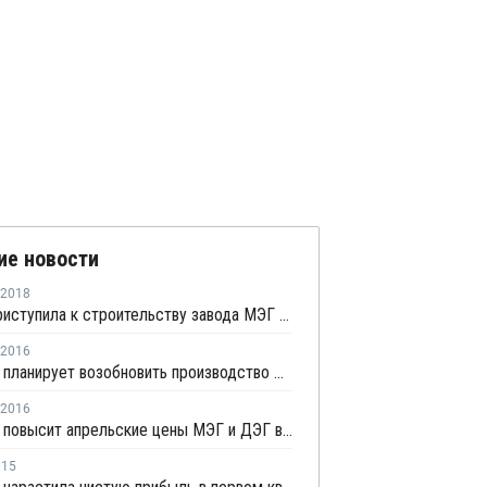
ие новости
2018
Equate приступила к строительству завода МЭГ в США
2016
Indorama планирует возобновить производство МЭГ и окиси этилена в Техасе в начале апреля
2016
Indorama повысит апрельские цены МЭГ и ДЭГ в США
015