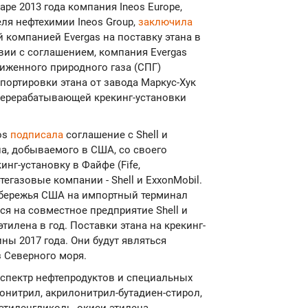
ре 2013 года компания Ineos Europe,
ля нефтехимии Ineos Group,
заключила
 компанией Evergas на поставку этана в
твии с соглашением, компания Evergas
иженного природного газа (СПГ)
спортировки этана от завода Маркус-Хук
 перерабатывающей крекинг-установки
os
подписала
соглашение с Shell и
ана, добываемого в США, со своего
нг-установку в Файфе (Fife,
егазовые компании - Shell и ExxonMobil.
обережья США на импортный терминал
ься на совместное предприятие Shell и
тилена в год. Поставки этана на крекинг-
ны 2017 года. Они будут являться
 Северного моря.
 спектр нефтепродуктов и специальных
онитрил, акрилонитрил-бутадиен-стирол,