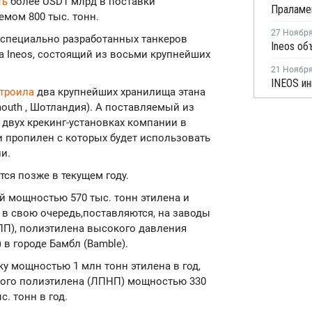
ть
более USD1 млрд в поставки
емом 800 тыс. тонн.
27 Ноябр
х специально разработанных танкеров
та Ineos, состоящий из восьми крупнейших
21 Ноябр
троила
два крупнейших хранилища этана
mouth , Шотландия). А поставляемый из
 двух крекинг-установках компании в
и пропилен с которых будет использовать
и.
тся позже в текущем году.
ой мощностью 570 тыс. тонн этилена и
, в свою очередь,поставляются, на заводы
ПП), полиэтилена высокого давления
в городе Бамбл (Bamble).
ку мощностью 1 млн тонн этилена в год,
ного полиэтилена (ЛПНП) мощностью 330
. тонн в год.