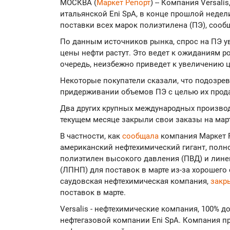
МОСКВА (
Маркет Репорт
) -- Компания Versal
итальянской Eni SpA, в конце прошлой недел
поставки всех марок полиэтилена (ПЭ), соо
По данным источников рынка, спрос на ПЭ ув
цены нефти растут. Это ведет к ожиданиям ро
очередь, неизбежно приведет к увеличению ц
Некоторые покупатели сказали, что подозре
придерживании объемов ПЭ с целью их прода
Два других крупных международных производит
текущем месяце закрыли свои заказы на мар
В частности, как
сообщала
компания Маркет Р
американский нефтехимический гигант, полн
полиэтилен высокого давления (ПВД) и лин
(ЛПНП) для поставок в марте из-за хорошего 
саудовская нефтехимическая компания,
закр
поставок в марте.
Versalis - нефтехимические компания, 100% 
нефтегазовой компании Eni SpA. Компания п