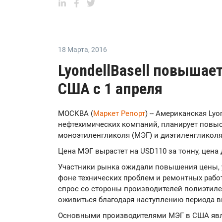
18 Марта
,
2016
LyondellBasell повышае
США с 1 апреля
МОСКВА (
Маркет Репорт
) -- Американская Ly
нефтехимических компаний, планирует повы
моноэтиленгликоля (МЭГ) и диэтиленгликоля 
Цена МЭГ вырастет на USD110 за тонну, цена Д
Участники рынка ожидали повышения цены, 
фоне технических проблем и ремонтных работ
спрос со стороны производителей полиэтиле
оживиться благодаря наступлению периода в
Основными производителями МЭГ в США являют