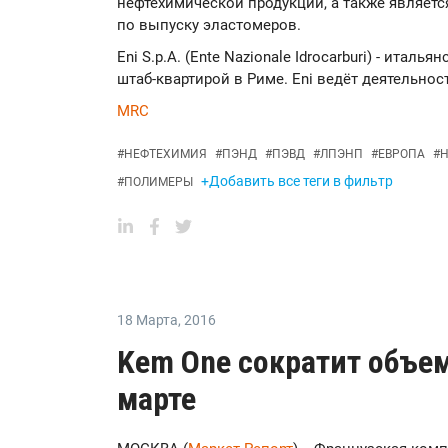
нефтехимической продукции, а также являет
по выпуску эластомеров.
Eni S.p.A. (Ente Nazionale Idrocarburi) - итал
штаб-квартирой в Риме. Eni ведёт деятельност
MRC
#
НЕФТЕХИМИЯ
#
ПЭНД
#
ПЭВД
#
ЛПЭНП
#
ЕВРОПА
#
Н
+Добавить все теги в фильтр
#
ПОЛИМЕРЫ
18 Марта
,
2016
Kem One сократит объе
марте