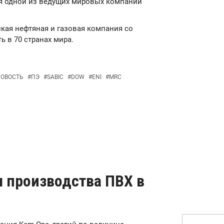
ся одной из ведущих мировых компаний
ьянская нефтяная и газовая компания со
ь в 70 странах мира.
ОВОСТЬ
#
ПЭ
#
SABIC
#
DOW
#
ENI
#
MRC
м производства ПВХ в