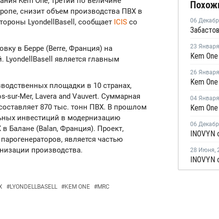
пания Kem One, третий по величине
Похож
ропе, снизит объем производства ПВХ в
06 Декаб
тороны LyondellBasell, сообщает
ICIS
со
23 Январ
вку в Берре (Berre, Франция) на
 LyondellBasell является главным
26 Январ
зводственных площадки в 10 странах,
Fos-sur-Mer, Lavera and Vauvert. Суммарная
04 Январ
оставляет 870 тыс. тонн ПВХ. В прошлом
льных инвестиций в модернизацию
06 Декаб
 Балане (Balan, Франция). Проект,
парогенераторов, является частью
низации производства.
28 Июня
,
Х
#
LYONDELLBASELL
#
KEM ONE
#
MRC