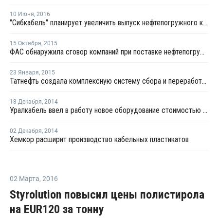
10 Июня
,
2016
"Сибкабель" планирует увеличить выпуск нефтепогружного кабеля со сверхзащитой
15 Октября
,
2015
ФАС обнаружила сговор компаний при поставке нефтепогружного кабеля для Роснефти
23 Января
,
2015
Татнефть создала комплексную систему сбора и переработки отходов производства и потребления
18 Декабря
,
2014
Уралкабель ввел в работу новое оборудование стоимостью EUR1 млн
02 Декабря
,
2014
Хемкор расширит производство кабельных пластикатов
02 Марта
,
2016
Styrolution повысил цены полистирола
на EUR120 за тонну