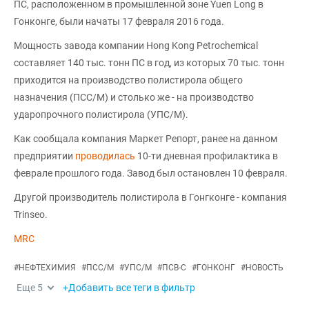
ПС, расположенном в промышленной зоне Yuen Long в
Гонконге, были начаты 17 февраля 2016 года.
Мощность завода компании Hong Kong Petrochemical
составляет 140 тыс. тонн ПС в год, из которых 70 тыс. тонн
приходится на производство полистирола общего
назначения (ПСС/М) и столько же - на производство
ударопрочного полистирола (УПС/М).
Как сообщала компания Маркет Репорт, ранее на данном
предприятии
проводилась
10-ти дневная профилактика в
феврале прошлого года. Завод был остановлен 10 февраля.
Другой производитель полистирола в Гонгконге - компания
Trinseo.
MRC
#
НЕФТЕХИМИЯ
#
ПСС/М
#
УПС/М
#
ПСВ-С
#
ГОНКОНГ
#
НОВОСТЬ
Еще
5
+Добавить все теги в фильтр