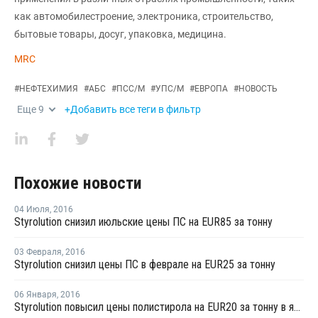
как автомобилестроение, электроника, строительство,
бытовые товары, досуг, упаковка, медицина.
MRC
#
НЕФТЕХИМИЯ
#
АБС
#
ПСС/М
#
УПС/М
#
ЕВРОПА
#
НОВОСТЬ
Еще
9
+Добавить все теги в фильтр
Похожие новости
04 Июля
,
2016
Styrolution снизил июльские цены ПС на EUR85 за тонну
03 Февраля
,
2016
Styrolution снизил цены ПС в феврале на EUR25 за тонну
06 Января
,
2016
Styrolution повысил цены полистирола на EUR20 за тонну в январе