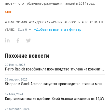
первичного публичного размещения акций в 2014 году.
MRC
#
НЕФТЕХИМИЯ
#
САУДОВСКАЯ АРАВИЯ
#
НОВОСТЬ
#
ПК
#
ЭТИЛЕН
Еще
6
+Добавить все теги в фильтр
#
SABIC
Похожие новости
20 Июня
,
2025
Petro Rabigh возобновила производство этилена на крекинг-установке в Саудовской Аравии
09 Апреля
,
2025
Sinopec и Saudi Aramco запустят производство этилена мощностью 1,8 млн тонн на своем НПЗ в Янбу
07 Мая
,
2024
Квартальная чистая прибыль Saudi Aramco снизилась на 14,5%
26 Февраля
,
2024