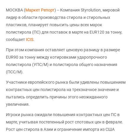
МОСКВА (
Маркет Репорт
) -- Компания Styrolution, мировой
лидер в области производства стирола и стирольных
пластиков, планирует повысить цены всех марок
полистирола (ПС) для поставок в марте на EUR120 за тонну,
сообщает
ICIS
.
При этом компания оставляет ценовую разницу в размере
EUR90 за тонну между котировками ударопрочного
полистирола (УПС/М) и полистирола общего назначения
(ПСС/М).
Участники европейского рынка были удивлены повышением
контрактных цен полистирола на трехзначное значение и
пытались определить причины этого неожиданного
увеличения.
Игроки рынка ожидали повышения контрактных цен ПС в
марте, учитывая постепенный рост спотовых цен в феврале.
Рост цен стирола в Азии и ограничение импорта из США