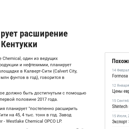
ирует расширение
 Кентукки
ke Chemical, один из ведущих
Похож
одукции и нефтехимии, планирует
14 Февра
ощадке в Калверт-Сити (Calvert City,
 млн фунтов в год), говорится в
12 Январ
орое должно быть достигнутым с помощью
 первой половине 2017 года.
15 Сентяб
ния планирует "постепенно расширить
и на 45, 4 тыс. тонн в год. Завод
15 Июля
,
 - Westlake Chemical OPCO LP.