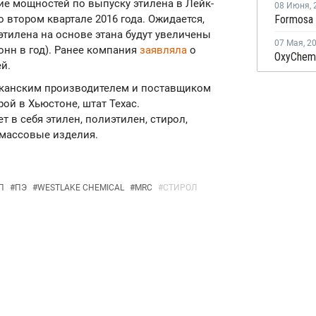
ие мощностей по выпуску этилена в Лейк-
08 Июня
,
о втором квартале 2016 года. Ожидается,
тилена на основе этана будут увеличены
07 Мая
,
2
тонн в год). Ранее компания
заявляла
о
й.
риканским производителем и поставщиком
ой в Хьюстоне, штат Техас.
в себя этилен, полиэтилен, стирол,
тмассовые изделия.
П
#
ПЭ
#
WESTLAKE CHEMICAL
#
MRC
#
СТИРОЛ