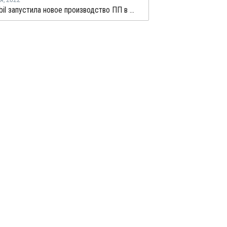
ря
,
2022
ExxonMobil запустила новое производство ПП в США