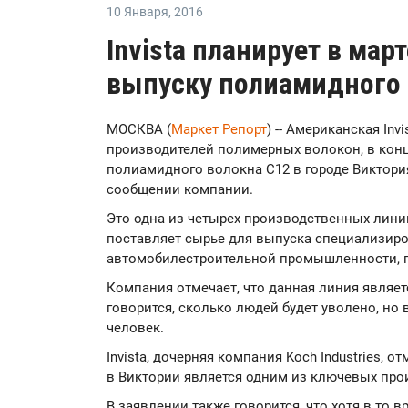
10 Января
,
2016
Invista планирует в мар
выпуску полиамидного 
МОСКВА (
Маркет Репорт
) -- Американская Inv
производителей полимерных волокон, в конц
полиамидного волокна C12 в городе Виктория (
сообщении компании.
Это одна из четырех производственных лини
поставляет сырье для выпуска специализиро
автомобилестроительной промышленности, го
Компания отмечает, что данная линия являет
говорится, сколько людей будет уволено, но 
человек.
Invista, дочерняя компания Koch Industries, 
в Виктории является одним из ключевых пр
В заявлении также говорится, что хотя в то 