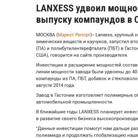
LANXESS удвоил мощнос
выпуску компаундов в 
МОСКВА (
Маркет Репорт
)-- Lanxess, крупны
химических веществ и каучуков, запустил в
(ПА) и полибутилентерефталата (ПБТ) в Гасто
США), говорится на сайте производителя.
Инвестиции в расширение мощностей состави
линии мощности завода были удвоены до 40 т
компаунды из ПА, ПБТ, добавок и стекловоло
августе 2014 года.
Завод в Гастонии изготовляет полимерные 
автомобильной промышленности.
В ближайшие годы LANXESS планирует инвес
в развитие своего бизнеса высокопроизвод
"Данные инвестиции помогут нам дальше ра
полиамида и продолжать глобализацию нашег