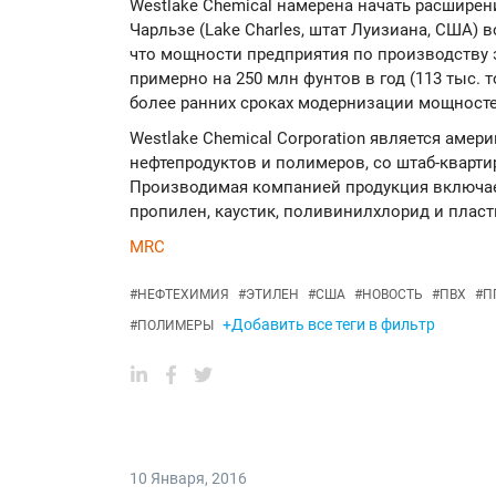
Westlake Chemical намерена начать расширен
Чарльзе (Lake Charles, штат Луизиана, США) в
что мощности предприятия по производству э
примерно на 250 млн фунтов в год (113 тыс. 
более ранних сроках модернизации мощносте
Westlake Chemical Corporation является аме
нефтепродуктов и полимеров, со штаб-квартир
Производимая компанией продукция включает 
пропилен, каустик, поливинилхлорид и плас
MRC
#
НЕФТЕХИМИЯ
#
ЭТИЛЕН
#
США
#
НОВОСТЬ
#
ПВХ
#
П
+Добавить все теги в фильтр
#
ПОЛИМЕРЫ
10 Января
,
2016