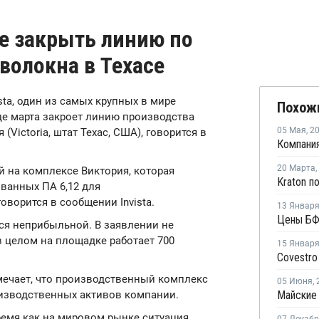
те закрыть линию по
волокна в Техасе
ista, один из самых крупных в мире
Похож
е марта закроет линию производства
05 Мая
,
2
Victoria, штат Техас, США), говорится в
20 Марта
,
й на комплексе Виктория, которая
ванных ПА 6,12 для
ворится в сообщении Invista.
13 Январ
ся неприбыльной. В заявлении не
в целом на площадке работает 700
15 Январ
отмечает, что производственный комплекс
05 Июня
,
оизводственных активов компании.
Майские
время как на мировом рынке ситуация