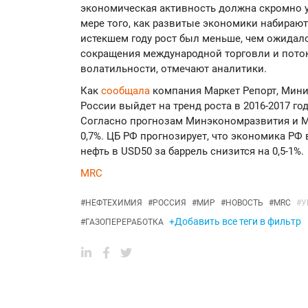
экономическая активность должна скромно уве
мере того, как развитые экономики набирают 
истекшем году рост был меньше, чем ожидало
сокращения международной торговли и поток
волатильности, отмечают аналитики.
Как
сообщала
компания Маркет Репорт, Мини
России выйдет на тренд роста в 2016-2017 год
Согласно прогнозам Минэкономразвития и Ми
0,7%. ЦБ РФ прогнозирует, что экономика РФ 
нефть в USD50 за баррель снизится на 0,5-1%.
MRC
#
НЕФТЕХИМИЯ
#
РОССИЯ
#
МИР
#
НОВОСТЬ
#
MRC
#
У
+Добавить все теги в фильтр
#
ГАЗОПЕРЕРАБОТКА