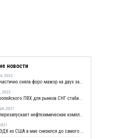
ие новости
ля
,
2022
Formosa частично сняла форс-мажор на двух заводах ПВХ в Луизиане и Техасе
я
,
2022
Цены европейского ПВХ для рынков СНГ стабильны с ноября
ря
,
2021
Shintech перезапускает нефтехимические комплексы в Луизиане после урагана "Ида"
2021
Экспорт ЭДХ из США в мае снизился до самого низкого уровня за последние семь лет