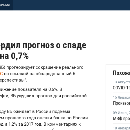
ХИМИЯ
рдил прогноз о спаде
на 0,7%
(ВБ) прогнозирует сокращение реального
Похож
СС
со ссылкой на обнародованный 6
ерспективы".
13 Август
COVID-19
ижение показателя на 0,6%. В
фти, ВБ ухудшил прогноз для российской
15 Январ
 году ВБ ожидает в России подъема
09 Июня
,
ем прошлого года оценки банка по России
од и 1,2% за 2017 год. В комментариях к
18 Январ