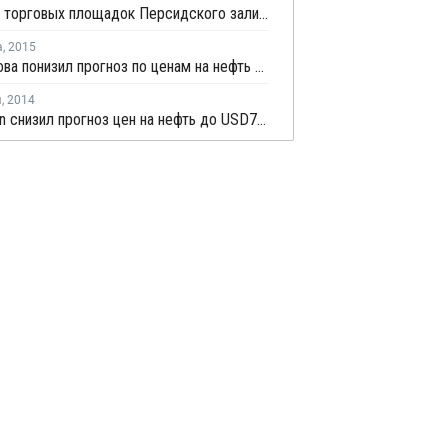
Индексы торговых площадок Персидского залива рухнули
а
,
2015
ОПЕК снова понизил прогноз по ценам на нефть на 2015 год
я
,
2014
JPMorgan снизил прогноз цен на нефть до USD70 за баррель