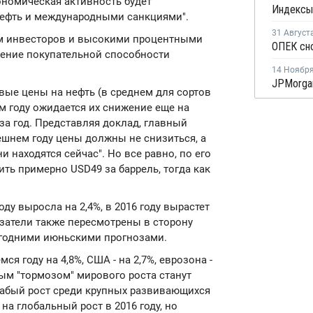
ономическая активность будет
нефть и международными санкциями".
31 Август
м инвесторов и высокими процентными
жение покупательной способности
14 Ноябр
овые цены на нефть (в среднем для сортов
вом году ожидается их снижение еще на
% за год. Представляя доклад, главный
ешнем году цены должны не снизиться, а
и находятся сейчас". Но все равно, по его
ить примерно USD49 за баррель, тогда как
оду выросла на 2,4%, в 2016 году вырастет
оказатели также пересмотрены в сторону
огодними июньскими прогнозами.
я году на 4,8%, США - на 2,7%, еврозона -
ным "тормозом" мирового роста станут
лабый рост среди крупных развивающихся
а глобальный рост в 2016 году, но