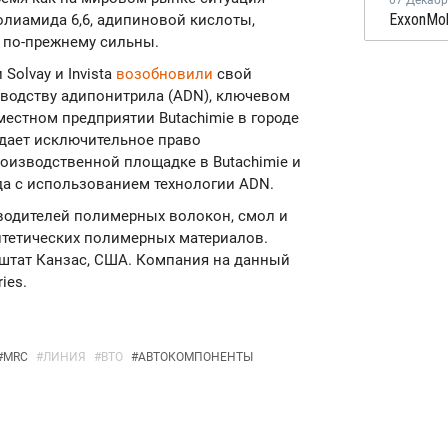
07 Декаб
лиамида 6,6, адипиновой кислоты,
 по-прежнему сильны.
Solvay и Invista
возобновили
свой
водству адипонитрила (ADN), ключевом
местном предприятии Butachimie в городе
дает исключительное право
производственной площадке в Butachimie и
да с использованием технологии ADN.
изводителей полимерных волокон, смол и
нтетических полимерных материалов.
, штат Канзас, США. Компания на данный
ies.
#
MRC
#
ЛИНИЯ
#
ВТО
#
АВТОКОМПОНЕНТЫ