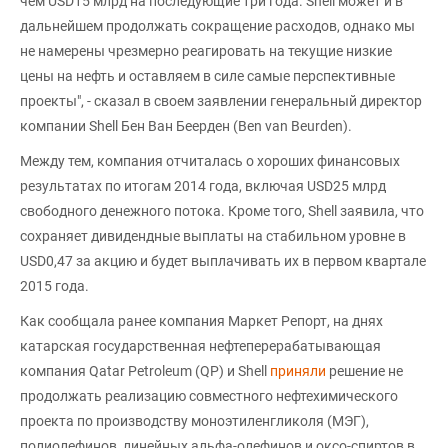
чем USD15 млрд на последующие три года. Shell может и в
дальнейшем продолжать сокращение расходов, однако мы
не намерены чрезмерно реагировать на текущие низкие
цены на нефть и оставляем в силе самые перспективные
проекты", - сказал в своем заявлении генеральный директор
компании Shell Бен Ван Беерден (Ben van Beurden).
Между тем, компания отчиталась о хороших финансовых
результатах по итогам 2014 года, включая USD25 млрд
свободного денежного потока. Кроме того, Shell заявила, что
сохраняет дивидендные выплаты на стабильном уровне в
USD0,47 за акцию и будет выплачивать их в первом квартале
2015 года.
Как сообщала ранее компания Маркет Репорт, на днях
катарская государственная нефтеперерабатывающая
компания Qatar Petroleum (QP) и Shell
приняли
решение не
продолжать реализацию совместного нефтехимического
проекта по производству моноэтиленгликоля (МЭГ),
полиолефинов, линейных альфа-олефинов и оксо-спиртов в