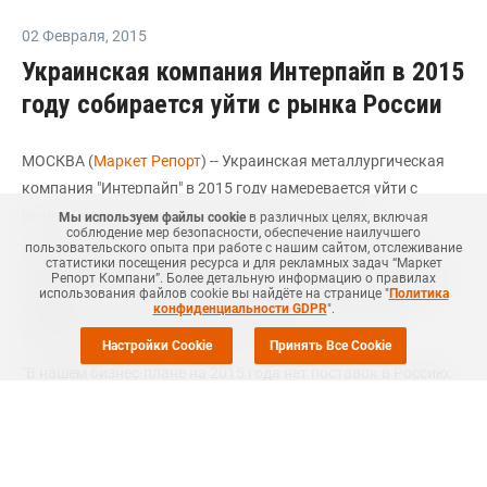
02 Февраля
,
2015
Украинская компания Интерпайп в 2015
году собирается уйти с рынка России
МОСКВА (
Маркет Репорт
) -- Украинская металлургическая
компания "Интерпайп" в 2015 году намеревается уйти с
рынка России, говорится в сообщении компании.
Мы используем файлы cookie
в различных целях, включая
соблюдение мер безопасности, обеспечение наилучшего
пользовательского опыта при работе с нашим сайтом, отслеживание
Теперь рынки Европы, стран НАФТА, Ближнего Востока и
статистики посещения ресурса и для рекламных задач “Маркет
Репорт Компани”. Более детальную информацию о правилах
Африки являются для компании приоритетными. Компания
использования файлов cookie вы найдёте на странице "
Политика
ожидает, что по итогам 2015 года доля этих регионов в
конфиденциальности GDPR
".
общем объеме продаж превысит 60%.
Настройки Cookie
Принять Все Cookie
"В нашем бизнес-плане на 2015 года нет поставок в Россию:
девальвация рубля и антидемпинговые пошлины сделали
поставки на этот рынок нерентабельными", — отмечает
директор по финансам и экономике компании "Интерпайп"
Денис Морозов.