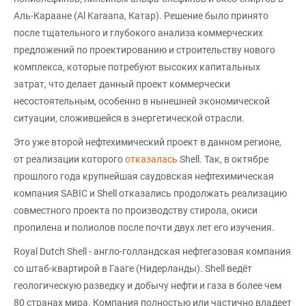
Аль-Караане (Al Karaana, Катар). Решение было принято
после тщательного и глубокого анализа коммерческих
предложений по проектированию и строительству нового
комплекса, которые потребуют высоких капитальных
затрат, что делает данный проект коммерчески
несостоятельным, особенно в нынешней экономической
ситуации, сложившейся в энергетической отрасли.
Это уже второй нефтехимический проект в данном регионе,
от реализации которого
отказалась
Shell. Так, в октябре
прошлого года крупнейшая саудовская нефтехимическая
компания SABIC и Shell отказались продолжать реализацию
совместного проекта по производству стирола, окиси
пропилена и полиолов после почти двух лет его изучения.
Royal Dutch Shell - англо-голландская нефтегазовая компания
со штаб-квартирой в Гааге (Нидерланды). Shell ведёт
геологическую разведку и добычу нефти и газа в более чем
80 странах мира. Компания полностью или частично владеет