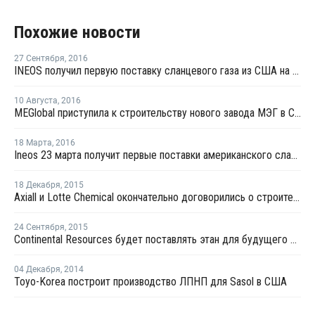
Похожие новости
27 Сентября
,
2016
INEOS получил первую поставку сланцевого газа из США на крекинг-установке в Грейнджмуте
10 Августа
,
2016
MEGlobal приступила к строительству нового завода МЭГ в США
18 Марта
,
2016
Ineos 23 марта получит первые поставки американского сланцевого газа в Норвегии
18 Декабря
,
2015
Axiall и Lotte Chemical окончательно договорились о строительстве крекинг-установки в Лейк-Чарльз
24 Сентября
,
2015
Continental Resources будет поставлять этан для будущего производства ПЭ Bandlands NGL
04 Декабря
,
2014
Toyo-Korea построит производство ЛПНП для Sasol в США