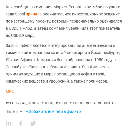
Как сообщала компания Маркет Репорт, в октябре текущего
года Sasol
приняла
окончательное инвестиционное решение
по настоящему проекту, который первоначально оценивался
в USD8,1 млрд, а затем компания увеличила этот показатель
до USD8,9 млрд.
Sasol Limited является интегрированной энергетической и
химической компанией со штаб-квартирой в Йоханнесбурге,
Южная Африка. Компания была образована в 1950 году в
Сасолбурге (Sasolburg, Южная Африка). Sasol является
одним из ведущих в мире поставщиков нефти и газа,
химических веществ и удобрений, а также полимеров.
MRC
#
УГОЛЬ, ГАЗ, НЕФТЬ
#
ПЭНД
#
ПЭВД
#
ЛПЭНП
#
США
#
НОВОСТЬ
Еще
8
+Добавить все теги в фильтр