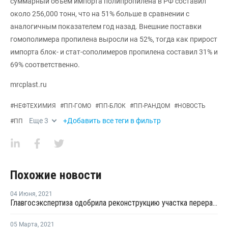
суммарный объем импорта полипропилена в РФ составил
около 256,000 тонн, что на 51% больше в сравнении с
аналогичным показателем год назад. Внешние поставки
гомополимера пропилена выросли на 52%, тогда как прирост
импорта блок- и стат-сополимеров пропилена составил 31% и
69% соответственно.
mrcplast.ru
#
НЕФТЕХИМИЯ
#
ПП-ГОМО
#
ПП-БЛОК
#
ПП-РАНДОМ
#
НОВОСТЬ
Еще
3
+Добавить все теги в фильтр
#
ПП
Похожие новости
04 Июня
,
2021
Главгосэкспертиза одобрила реконструкцию участка переработки углеводородного сырья для полимеров на ЗапСибНефтехиме
05 Марта
,
2021