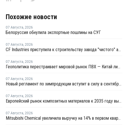
Похожие новости
07 Августа
,
2026
Белоруссия обнулила экспортные пошлины на СУГ
07 Августа
,
2026
CF Industries приступила к строительству завода "чистого" аммиака за USD4 миллиарда
07 Августа
,
2026
Геополитика перестраивает мировой рынок ПВХ — Китай лидирует в экспорте
07 Августа
,
2026
Новый регламент по химпродукции вступит в силу в сентябре 2027 года
07 Августа
,
2026
Европейский рынок композитных материалов к 2035 году вырастет до USD47,5 млрд
07 Августа
,
2026
Mitsubishi Chemical увеличила выручку на 14% в первом квартале японского финансового года