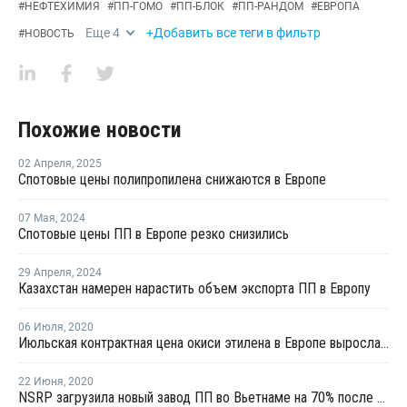
#
НЕФТЕХИМИЯ
#
ПП-ГОМО
#
ПП-БЛОК
#
ПП-РАНДОМ
#
ЕВРОПА
Еще
4
+Добавить все теги в фильтр
#
НОВОСТЬ
Похожие новости
02 Апреля
,
2025
Спотовые цены полипропилена снижаются в Европе
07 Мая
,
2024
Спотовые цены ПП в Европе резко снизились
29 Апреля
,
2024
Казахстан намерен нарастить объем экспорта ПП в Европу
06 Июля
,
2020
Июльская контрактная цена окиси этилена в Европе выросла на EUR69 за тонну
22 Июня
,
2020
NSRP загрузила новый завод ПП во Вьетнаме на 70% после замены катализатора