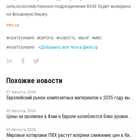
сельскохозяйственное подразделение BASF будет выведено
на фондовую биржу.
mrc.ru
#
НЕФТЕХИМИЯ
#
ЕВРОПА
#
НОВОСТЬ
#
BASF
#
MRC
+Добавить все теги в фильтр
#
НЕФТЕХИМИЯ
Похожие новости
07 Августа
,
2026
Европейский рынок композитных материалов к 2035 году вырастет до USD47,5 млрд
05 Августа
,
2026
Цены на пропилен в Азии и Европе колеблются близ уровня в USD1000
05 Августа
,
2026
Мировые котировки ПВХ растут вопреки снижению цен в Китае