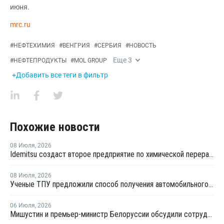
июня.
mrc.ru
#
НЕФТЕХИМИЯ
#
ВЕНГРИЯ
#
СЕРБИЯ
#
НОВОСТЬ
Еще
3
#
НЕФТЕПРОДУКТЫ
#
MOL GROUP
+Добавить все теги в фильтр
Похожие новости
08 Июля
,
2026
Idemitsu создаст второе предприятие по химической переработке отходов в Японии
08 Июля
,
2026
Ученые ТПУ предложили способ получения автомобильного бензина из пластиковых отходов
06 Июля
,
2026
Мишустин и премьер-министр Белоруссии обсудили сотрудничество РФ и Белоруссии в сфере углеводородов