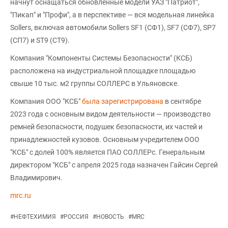
начнут оснащаться обновленные модели УАЗ "Патриот",
"Пикап" и "Профи", а в перспективе — вся модельная линейка
Sollers, включая автомобили Sollers SF1 (СФ1), SF7 (СФ7), SP7
(СП7) и ST9 (СТ9).
Компания "Компоненты Системы Безопасности" (КСБ)
расположена на индустриальной площадке площадью
свыше 10 тыс. м2 группы СОЛЛЕРС в Ульяновске.
Компания ООО "КСБ"
была зарегистрирована
в сентябре
2023 года с основным видом деятельности — производство
ремней безопасности, подушек безопасности, их частей и
принадлежностей кузовов. Основным учредителем ООО
"КСБ" с долей 100% является ПАО СОЛЛЕРс. Генеральным
директором "КСБ" с апреля 2025 года назначен Гайсин Сергей
Владимирович.
mrc.ru
#
НЕФТЕХИМИЯ
#
РОССИЯ
#
НОВОСТЬ
#
MRC