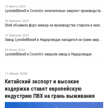
19 Марта
,
2025
LyondellBasell и Covestro окончательно закроют производство стирола и окиси пропилена в Нидерландах
28 Февраля
,
2025
Shell объявила форс-мажор на производстве стирола и окиси пропилена в Нидерландах
13 Февраля
,
2025
Завод LyondellBasell в Нидерландах находится на грани закрытия
30 Июля
,
2024
LyondellBasell и Covestro закрыли завод в Нидерландах
11 Июня
,
2026
Китайский экспорт и высокие
издержки ставят европейскую
индустрию ПВХ на грань выживания