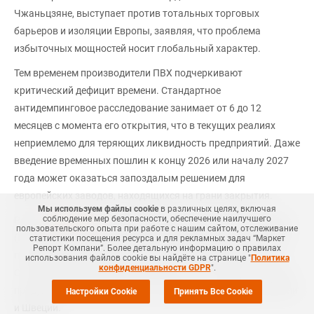
Чжаньцзяне, выступает против тотальных торговых
барьеров и изоляции Европы, заявляя, что проблема
избыточных мощностей носит глобальный характер.
Тем временем производители ПВХ подчеркивают
критический дефицит времени. Стандартное
антидемпинговое расследование занимает от 6 до 12
месяцев с момента его открытия, что в текущих реалиях
неприемлемо для теряющих ликвидность предприятий. Даже
введение временных пошлин к концу 2026 или началу 2027
года может оказаться запоздалым решением для
европейских заводов, находящихся на грани закрытия.
Мы используем файлы cookie
в различных целях, включая
соблюдение мер безопасности, обеспечение наилучшего
Ранее
сообщалось
, что южнокорейская торговая комиссия
пользовательского опыта при работе с нашим сайтом, отслеживание
(KTC) введет антидемпинговые пошлины на эмульсионный
статистики посещения ресурса и для рекламных задач “Маркет
Репорт Компани”. Более детальную информацию о правилах
поливинилхлорид (ПВХ-Э) из четырех европейских стран.
использования файлов cookie вы найдёте на странице "
Политика
конфиденциальности GDPR
".
Ставки пошлин будут варьироваться от %25,79 до %31,55 на
продукцию, импортируемую из Германии, Франции, Норвегии
Настройки Cookie
Принять Все Cookie
и Швеции.