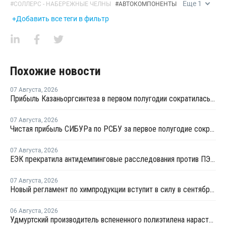
Еще
1
#
СОЛЛЕРС - НАБЕРЕЖНЫЕ ЧЕЛНЫ
#
АВТОКОМПОНЕНТЫ
+Добавить все теги в фильтр
Похожие новости
07 Августа
,
2026
Прибыль Казаньоргсинтеза в первом полугодии сократилась более чем в 2 раза
07 Августа
,
2026
Чистая прибыль СИБУРа по РСБУ за первое полугодие сократилась в 3,6 раза
07 Августа
,
2026
ЕЭК прекратила антидемпинговые расследования против ПЭ и ПП из Азербайджана и Туркменистана
07 Августа
,
2026
Новый регламент по химпродукции вступит в силу в сентябре 2027 года
06 Августа
,
2026
Удмуртский производитель вспененного полиэтилена нарастит выпуск на 15%