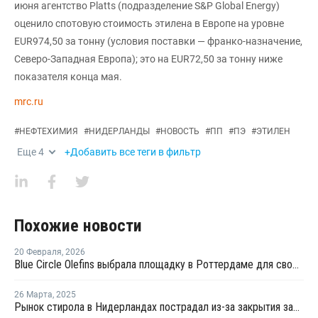
июня агентство Platts (подразделение S&P Global Energy)
оценило спотовую стоимость этилена в Европе на уровне
EUR974,50 за тонну (условия поставки — франко-назначение,
Северо-Западная Европа); это на EUR72,50 за тонну ниже
показателя конца мая.
mrc.ru
#
НЕФТЕХИМИЯ
#
НИДЕРЛАНДЫ
#
НОВОСТЬ
#
ПП
#
ПЭ
#
ЭТИЛЕН
Еще
4
+Добавить все теги в фильтр
Похожие новости
20 Февраля
,
2026
Blue Circle Olefins выбрала площадку в Роттердаме для своего проекта по производству экологически чистого метанола
26 Марта
,
2025
Рынок стирола в Нидерландах пострадал из-за закрытия заводов LyondellBasell и Covestro