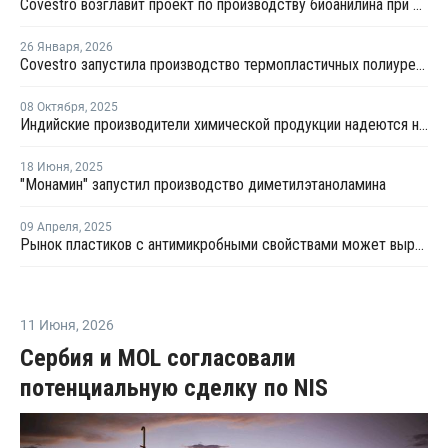
Covestro возглавит проект по производству биоанилина при поддержке ЕС
26 Января
,
2026
Covestro запустила производство термопластичных полиуретанов в Китае
08 Октября
,
2025
Индийские производители химической продукции надеются на рост спроса после реформы налога на товары и услуги
18 Июня
,
2025
"Монамин" запустил производство диметилэтаноламина
09 Апреля
,
2025
Рынок пластиков с антимикробными свойствами может вырасти в 2 раза к 2035 году
11 Июня
,
2026
Сербия и MOL согласовали
потенциальную сделку по NIS