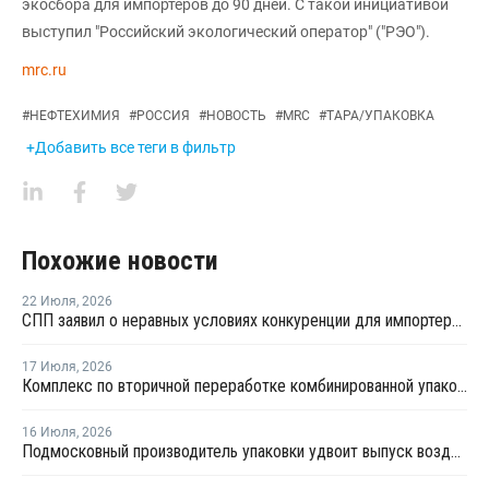
экосбора для импортеров до 90 дней. С такой инициативой
выступил "Российский экологический оператор" ("РЭО").
mrc.ru
#
НЕФТЕХИМИЯ
#
РОССИЯ
#
НОВОСТЬ
#
MRC
#
ТАРА/УПАКОВКА
+Добавить все теги в фильтр
Похожие новости
22 Июля
,
2026
СПП заявил о неравных условиях конкуренции для импортеров полимерной упаковки в рамках российского РОП
17 Июля
,
2026
Комплекс по вторичной переработке комбинированной упаковки запущен в Челябинске
16 Июля
,
2026
Подмосковный производитель упаковки удвоит выпуск воздушно-пузырчатой пленки до 30 млн кв. метров в год