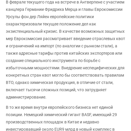
В феврале текущего года на встрече в Антверпене с участием
канцлера Германии Фридриха Мерца и главы Еврокомиссии
Урсулы фон дер Ляйен европейские политики
охарактеризовали текущее положение дел как
экзистенциальный кризис. В качестве возможных защитных
мер Еврокомиссия рассматривает введение отраслевых квот
и ограничений на импорт (по аналогии с рынком стали), а
также адресные тарифы против китайских экспортеров или
создание специального инструмента по борьбе с
избыточными мощностями. Внедрение неспецифических для
конкретных стран квот могло бы соответствовать правилам
ВТО, однако химическая продукция, в отличие от стали,
включает тысячи сложных позиций, что затрудняет
администрирование.
В то же время внутри европейского бизнеса нет единой
позиции. Немецкий химический гигант BASF, имеющий 29
производственных площадок в Китае и недавно
инвестировавший около EUR9 млрд в новый комплекс в