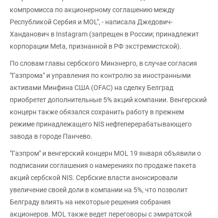
компромисса по акционерному соглашению между
Республикой Сербия и MOL", - написала Джедович-
Ханданович в Instagram (запрещен в России; принадлежит
корпорации Meta, признанной в РФ экстремистской).
По словам главы сербского Минэнерго, в случае согласия
"Газпрома" и управления по контролю за иностранными
активами Минфина США (OFAC) на сделку Белград
приобретет дополнительные 5% акций компании. Венгерский
концерн также обязался сохранить работу в прежнем
режиме принадлежащего NIS нефтеперерабатывающего
завода в городе Панчево.
"Газпром" и венгерский концерн MOL 19 января объявили о
подписании соглашения о намерениях по продаже пакета
акций сербской NIS. Сербские власти анонсировали
увеличение своей доли в компании на 5%, что позволит
Белграду влиять на некоторые решения собрания
акционеров. MOL также ведет переговоры с эмиратской