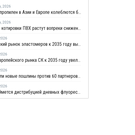
а
,
2026
Цены на пропилен в Азии и Европе колеблются близ уровня в USD1000
а
,
2026
Мировые котировки ПВХ растут вопреки снижению цен в Китае
2026
Европейский рынок эластомеров к 2035 году вырастет на 64%
2026
Объем европейского рынка СК к 2035 году увеличится на 65%
2026
США ввели новые пошлины против 60 партнеров, включая ЕС
2026
DKSH займется дистрибуцией дневных флуоресцентных пигментов Brilliant Group в Европе