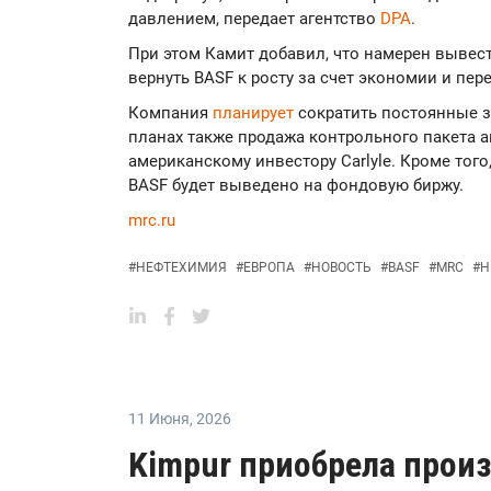
давлением, передает агентство
DPA
.
При этом Камит добавил, что намерен вывест
вернуть BASF к росту за счет экономии и пер
Компания
планирует
сократить постоянные з
планах также продажа контрольного пакета 
американскому инвестору Carlyle. Кроме тог
BASF будет выведено на фондовую биржу.
mrc.ru
#
НЕФТЕХИМИЯ
#
ЕВРОПА
#
НОВОСТЬ
#
BASF
#
MRC
#
Н
11 Июня
,
2026
Kimpur приобрела прои