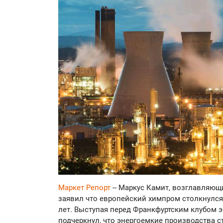
Маркет Репорт
-- Маркус Камит, возглавляющ
заявил что европейский химпром столкнулся
лет. Выступая перед Франкфуртским клубом 
подчеркнул, что энергоемкие производства 