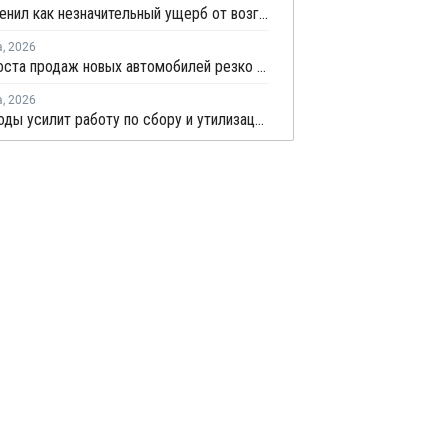
НКНХ оценил как незначительный ущерб от возгорания на линии полистирола
а
,
2026
Темпы роста продаж новых автомобилей резко замедлились
а
,
2026
Минприроды усилит работу по сбору и утилизации отработанных шин