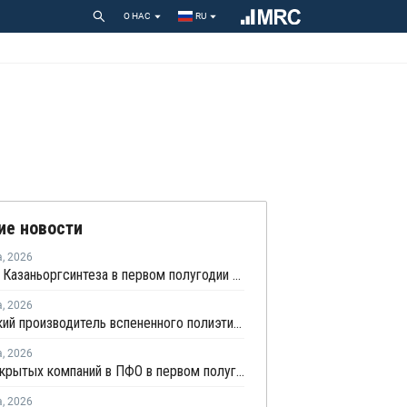
О НАС
RU
ие новости
а
,
2026
Прибыль Казаньоргсинтеза в первом полугодии сократилась более чем в 2 раза
а
,
2026
Удмуртский производитель вспененного полиэтилена нарастит выпуск на 15%
а
,
2026
Число закрытых компаний в ПФО в первом полугодии 2026 года вдвое превысило число новых
а
,
2026