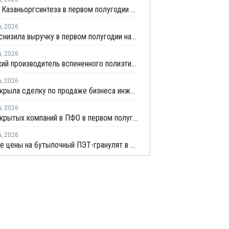
Прибыль Казаньоргсинтеза в первом полугодии сократилась более чем в 2 раза
а
,
2026
Borouge снизила выручку в первом полугодии на 5%
а
,
2026
Удмуртский производитель вспененного полиэтилена нарастит выпуск на 15%
а
,
2026
SABIC закрыла сделку по продаже бизнеса инженерных пластиков компании Mutares за USD450 млн
а
,
2026
Число закрытых компаний в ПФО в первом полугодии 2026 года вдвое превысило число новых
а
,
2026
Китайские цены на бутылочный ПЭТ-гранулят в июле демонстрировали сильную волатильность