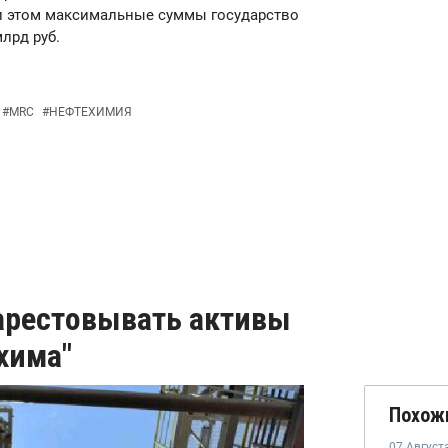
ри этом максимальные суммы государство
лрд руб.
#
MRC
#
НЕФТЕХИМИЯ
 арестовывать активы
охима"
Похож
07 Август