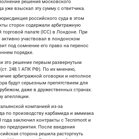
сполнение решения московского
да уже взыскал эту сумму с ответчика.
 юрисдикция российского суда в этом
акты сторон содержали арбитражную
 торговой палате (ICC) в Лондоне. При
т активно участвовал в лондонском
авит под сомнение его право на перенос
оннем порядке.
и это решение первым развернутым
(ст. 248.1 АПК РФ). По их мнению,
аличие арбитражной оговорки и неполное
ора будут серьезным препятствием для
рубежом, даже в дружественных странах.
чу апелляции.
итальянской компанией из-за
ода по производству карбамида и аммиака
0 года заключил контракты с Tecnimont и
тво предприятия. После введения
ссийская сторона решила расторгнуть