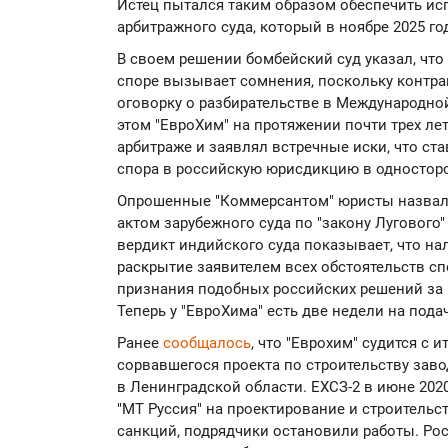
Истец пытался таким образом обеспечить и
арбитражного суда, который в ноябре 2025 го
В своем решении бомбейский суд указал, что
споре вызывает сомнения, поскольку контр
оговорку о разбирательстве в Международной
этом "ЕвроХим" на протяжении почти трех ле
арбитраже и заявлял встречные иски, что ст
спора в российскую юрисдикцию в одностор
Опрошенные "Коммерсантом" юристы назвал
актом зарубежного суда по "закону Лугового" 
вердикт индийского суда показывает, что н
раскрытие заявителем всех обстоятельств сп
признания подобных российских решений за 
Теперь у "ЕвроХима" есть две недели на пода
Ранее
сообщалось
, что "Еврохим" судится с 
сорвавшегося проекта по строительству зав
в Ленинградской области. ЕХСЗ-2 в июне 202
"МТ Руссия" на проектирование и строительс
санкций, подрядчики остановили работы. Ро