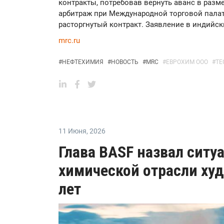
контракты, потребовав вернуть аванс в разме
арбитраж при Международной торговой палате
расторгнутый контракт. Заявление в индийски
mrc.ru
#
НЕФТЕХИМИЯ
#
НОВОСТЬ
#
MRC
#
ЕВРОХИМ ООО
#
TE
11 Июня
,
2026
Глава BASF назвал ситу
химической отрасли ху
лет