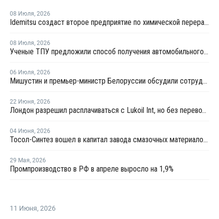
08 Июля
,
2026
Idemitsu создаст второе предприятие по химической переработке отходов в Японии
08 Июля
,
2026
Ученые ТПУ предложили способ получения автомобильного бензина из пластиковых отходов
06 Июля
,
2026
Мишустин и премьер-министр Белоруссии обсудили сотрудничество РФ и Белоруссии в сфере углеводородов
22 Июня
,
2026
Лондон разрешил расплачиваться с Lukoil Int, но без перевода средств Лукойлу
04 Июня
,
2026
Тосол-Синтез вошел в капитал завода смазочных материалов "Девон"
29 Мая
,
2026
Промпроизводство в РФ в апреле выросло на 1,9%
11 Июня
,
2026