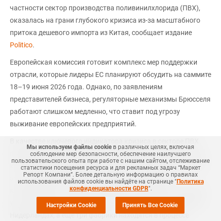
частности сектор производства поливинилхлорида (ПВХ),
оказалась на грани глубокого кризиса из-за масштабного
притока дешевого импорта из Китая, сообщает издание
Politico
.
Европейская комиссия готовит комплекс мер поддержки
отрасли, которые лидеры ЕС планируют обсудить на саммите
18–19 июня 2026 года. Однако, по заявлениям
представителей бизнеса, регуляторные механизмы Брюсселя
работают слишком медленно, что ставит под угрозу
выживание европейских предприятий.
В качестве ключевого индикатора кризиса в секторе ПВХ
Мы используем файлы cookie
в различных целях, включая
приводится ситуация вокруг бельгийской компании Vynova,
соблюдение мер безопасности, обеспечение наилучшего
пользовательского опыта при работе с нашим сайтом, отслеживание
которая ранее занимала второе место по объемам выпуска
статистики посещения ресурса и для рекламных задач “Маркет
Репорт Компани”. Более детальную информацию о правилах
этого полимера в Европе. Из-за жесткой ценовой
использования файлов cookie вы найдёте на странице "
Политика
конфиденциальности GDPR
".
конкуренции со стороны китайских поставщиков компания
уже остановила производство на одном из своих заводов в
Настройки Cookie
Принять Все Cookie
Нидерландах, а еще три фабрики находятся в процессе