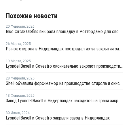
Похожие новости
20 Февраля
,
2026
Blue Circle Olefins выбрала площадку в Роттердаме для своего проекта по производству экологически чистого метанола
26 Марта
,
2025
Рынок стирола в Нидерландах пострадал из-за закрытия заводов LyondellBasell и Covestro
19 Марта
,
2025
LyondellBasell и Covestro окончательно закроют производство стирола и окиси пропилена в Нидерландах
28 Февраля
,
2025
Shell объявила форс-мажор на производстве стирола и окиси пропилена в Нидерландах
13 Февраля
,
2025
Завод LyondellBasell в Нидерландах находится на грани закрытия
30 Июля
,
2024
LyondellBasell и Covestro закрыли завод в Нидерландах