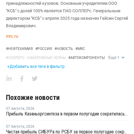
принадлежностей кузовов. Основным учредителем ООО
"КСБ" с долей 100% является ПАО СОЛЛЕРс. Генеральным
директором "КСБ" с апреля 2025 года назначен Гайсин Сергей
Владимирович.
mrc.ru
#
НЕФТЕХИМИЯ
#
РОССИЯ
#
НОВОСТЬ
#
MRC
Еще
1
#
СОЛЛЕРС - НАБЕРЕЖНЫЕ ЧЕЛНЫ
#
АВТОКОМПОНЕНТЫ
+Добавить все теги в фильтр
Похожие новости
07 Августа
,
2026
Прибыль Казаньоргсинтеза в первом полугодии сократилась более чем в 2 раза
07 Августа
,
2026
Чистая прибыль СИБУРа по РСБУ за первое полугодие сократилась в 3,6 раза