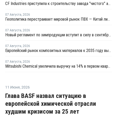
CF Industries приступила к строительству завода "чистого" аммиака за USD4 миллиарда
07 Августа
,
2026
Геополитика перестраивает мировой рынок ПВХ — Китай лидирует в экспорте
07 Августа
,
2026
Новый регламент по химпродукции вступит в силу в сентябре 2027 года
07 Августа
,
2026
Европейский рынок композитных материалов к 2035 году вырастет до USD47,5 млрд
07 Августа
,
2026
Mitsubishi Chemical увеличила выручку на 14% в первом квартале японского финансового года
11 Июня
,
2026
Глава BASF назвал ситуацию в
европейской химической отрасли
худшим кризисом за 25 лет