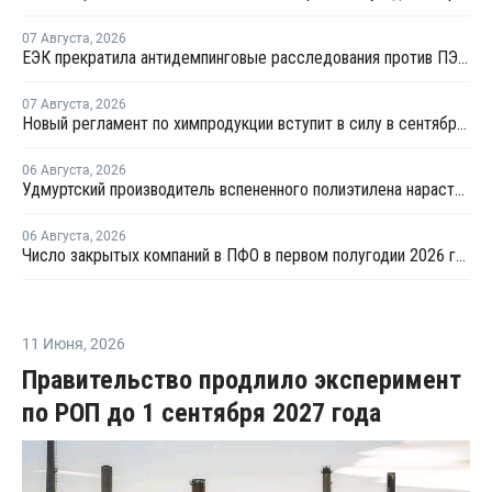
07 Августа
,
2026
ЕЭК прекратила антидемпинговые расследования против ПЭ и ПП из Азербайджана и Туркменистана
07 Августа
,
2026
Новый регламент по химпродукции вступит в силу в сентябре 2027 года
06 Августа
,
2026
Удмуртский производитель вспененного полиэтилена нарастит выпуск на 15%
06 Августа
,
2026
Число закрытых компаний в ПФО в первом полугодии 2026 года вдвое превысило число новых
11 Июня
,
2026
Правительство продлило эксперимент
по РОП до 1 сентября 2027 года