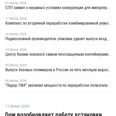
22 Июля
,
2026
СПП заявил о неравных условиях конкуренции для импортеров полимерной упаковки в рамках российского РОП
17 Июля
,
2026
Комплекс по вторичной переработке комбинированной упаковки запущен в Челябинске
16 Июля
,
2026
Подмосковный производитель упаковки удвоит выпуск воздушно-пузырчатой пленки до 30 млн кв. метров в год
14 Июля
,
2026
Центр Казани оказался самым неоснащенным контейнерами раздельного сбора отходов
09 Июля
,
2026
Выпуск базовых полимеров в России за пять месяцев вырос на 3,8%
06 Июля
,
2026
"Лидер ПАК" увеличил мощности по переработке полиэтилена
11 Июня
,
2026
Dow возобновляет работу установки