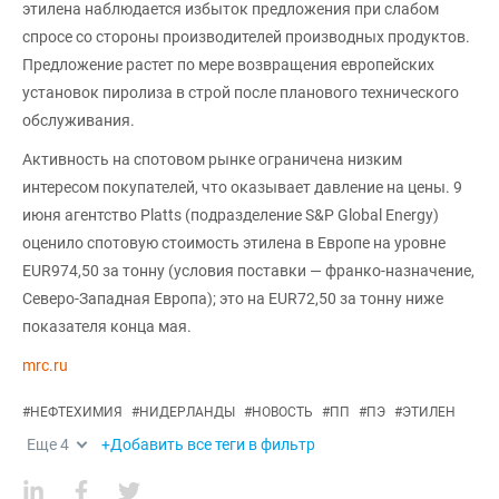
этилена наблюдается избыток предложения при слабом
спросе со стороны производителей производных продуктов.
Предложение растет по мере возвращения европейских
установок пиролиза в строй после планового технического
обслуживания.
Активность на спотовом рынке ограничена низким
интересом покупателей, что оказывает давление на цены. 9
июня агентство Platts (подразделение S&P Global Energy)
оценило спотовую стоимость этилена в Европе на уровне
EUR974,50 за тонну (условия поставки — франко-назначение,
Северо-Западная Европа); это на EUR72,50 за тонну ниже
показателя конца мая.
mrc.ru
#
НЕФТЕХИМИЯ
#
НИДЕРЛАНДЫ
#
НОВОСТЬ
#
ПП
#
ПЭ
#
ЭТИЛЕН
Еще
4
+Добавить все теги в фильтр