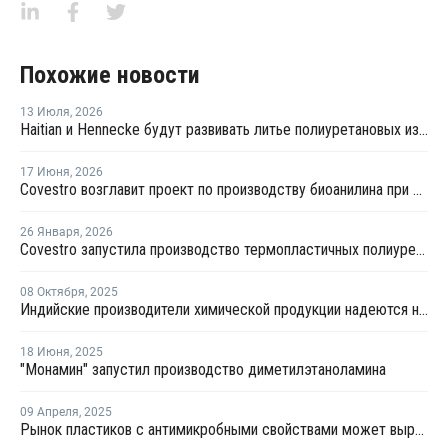
Похожие новости
13 Июля
,
2026
Haitian и Hennecke будут развивать литье полиуретановых изделий для автопрома
17 Июня
,
2026
Covestro возглавит проект по производству биоанилина при поддержке ЕС
26 Января
,
2026
Covestro запустила производство термопластичных полиуретанов в Китае
08 Октября
,
2025
Индийские производители химической продукции надеются на рост спроса после реформы налога на товары и услуги
18 Июня
,
2025
"Монамин" запустил производство диметилэтаноламина
09 Апреля
,
2025
Рынок пластиков с антимикробными свойствами может вырасти в 2 раза к 2035 году