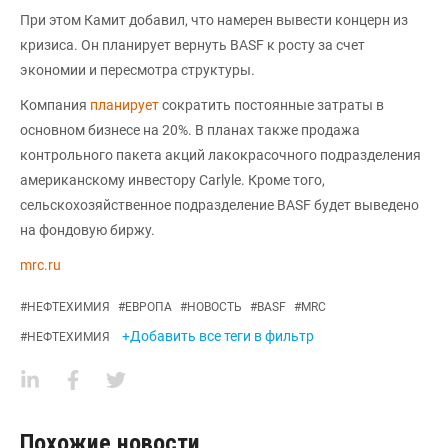
При этом Камит добавил, что намерен вывести концерн из
кризиса. Он планирует вернуть BASF к росту за счет
экономии и пересмотра структуры.
Компания
планирует
сократить постоянные затраты в
основном бизнесе на 20%. В планах также продажа
контрольного пакета акций лакокрасочного подразделения
американскому инвестору Carlyle. Кроме того,
сельскохозяйственное подразделение BASF будет выведено
на фондовую биржу.
mrc.ru
#
НЕФТЕХИМИЯ
#
ЕВРОПА
#
НОВОСТЬ
#
BASF
#
MRC
+Добавить все теги в фильтр
#
НЕФТЕХИМИЯ
Похожие новости