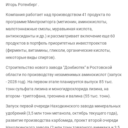
Игорь Ротенберг .
Компания работает над производством 41 продукта по
программе Минпромторга (метионин, аминокислоты,
малотоннажные смолы, муравьиная кислота,
антиоксиданты и др.) и рассматривает включение еще 60
продуктов в портфель приоритетных инвестпроектов
(ферменты, витамины, гликоли, органические кислоты,
некоторые виды спиртов).
Строительство нового завода "Донбиотех" в Ростовской
области по производству незаменимых аминокислот (запуск
- 2028 год). На первом этапе планируется выпуск 85 тыс.
тонн сульфата лизина и моногидрохлорида лизина, на
втором - триптофана, треонина и валина (55 тыс. тонн).
Запуск первой очереди Находкинского завода минеральных
удобрений (3,5 млн тонн метанола, октябрь текущего года),
развитие производства карбомида, проект второй очереди
Находкинского завода (2 млн тонн товарного аммиака и 3,5