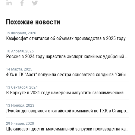
Похожие новости
19 Февраля
,
2026
Казфосфат отчитался об объемах производства в 2025 году
10 Апреля
,
2025
Россия в 2024 году нарастила экспорт калийных удобрений в ЮАР на 137%
14 Марта
,
2025
40% в ГК "Азот" получила сестра основателя холдинга "Сибирский деловой союз"
13 Сентября
,
2024
В Воркуте в 2031 году намерены запустить газохимический комплекс
13 Ноября
,
2023
Лукойл договорился с китайской компанией по ГХК в Ставрополье
29 Января
,
2020
Щекиноазот достиг максимальной загрузки производства капролактама