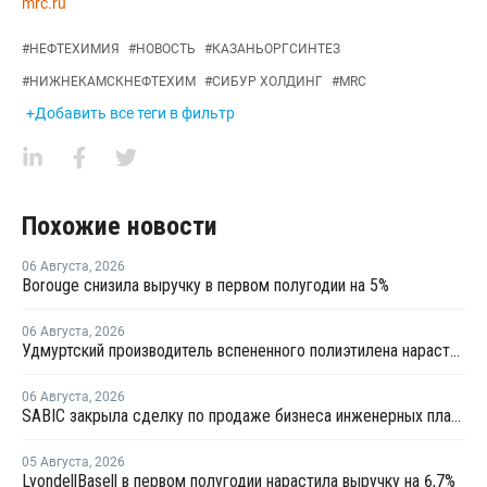
mrc.ru
#
НЕФТЕХИМИЯ
#
НОВОСТЬ
#
КАЗАНЬОРГСИНТЕЗ
#
НИЖНЕКАМСКНЕФТЕХИМ
#
СИБУР ХОЛДИНГ
#
MRC
+Добавить все теги в фильтр
Похожие новости
06 Августа
,
2026
Borouge снизила выручку в первом полугодии на 5%
06 Августа
,
2026
Удмуртский производитель вспененного полиэтилена нарастит выпуск на 15%
06 Августа
,
2026
SABIC закрыла сделку по продаже бизнеса инженерных пластиков компании Mutares за USD450 млн
05 Августа
,
2026
LyondellBasell в первом полугодии нарастила выручку на 6,7%