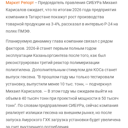
Маркет Репорт
-- Председатель правления СИБУРа Михаил
Карисалов ожидает, что по итогам 2026 года предприятия
компании в Татарстане покажут рост производства
товарной продукции на 3-4%, рассказал в интервью Р-24 на
полях ПМЭФ.
Планируемую динамику глава компании связал с рядом
факторов. 2026-й станет первым полным годом
эксплуатации Казаньоргсинтеза после того, как был
реконструирован третий реактор полимеризации
полиэтилена. Дополнительным стимулом для КОСа станет
выпуск гексена. "В прошлом году мы только тестировали
установку, выпустили менее 10 тыс. тонн, — подчеркнул
Михаил Карисалов. — В этом году мы ожидаем выйти на
объем в 40 тысяч тонн при проектной мощности в 50 тысяч
тонн". По словам предправления СИБУРа, сейчас компания
реализует излишки гексена на внешнем рынке, но после
запуска Амурского ГХК загрузка установки будет увеличена
за счет внутреннего потребления.