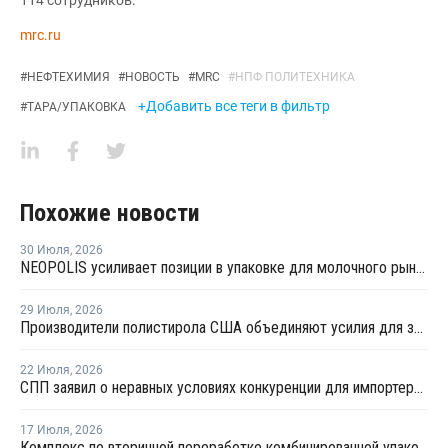
114 сотрудников.
mrc.ru
#
НЕФТЕХИМИЯ
#
НОВОСТЬ
#
MRC
#
НПФ ПОЛИТЕХНИКА
+Добавить все теги в фильтр
#
ТАРА/УПАКОВКА
Похожие новости
30 Июля
,
2026
NEOPOLIS усиливает позиции в упаковке для молочного рынка
29 Июля
,
2026
Производители полистирола США объединяют усилия для защиты рынка от экологических ограничений
22 Июля
,
2026
СПП заявил о неравных условиях конкуренции для импортеров полимерной упаковки в рамках российского РОП
17 Июля
,
2026
Комплекс по вторичной переработке комбинированной упаковки запущен в Челябинске