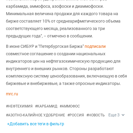
карбамида, аммофоса, азофоски и диаммофоски.
Минимальная величина продажи для каждого товара на
бирже составляет 10% от среднеарифметического объема
соответствующего месяца, реализованного за три
предыдущих года", – отмечено в сообщении.
В июне СИБУР и "Петербургская Биржа"
подписали
совместное соглашение о создании национальных
индикаторов цен на нефтегазохимическую продукцию для
внутреннего и внешних рынков. Стороны разработают
комплексную систему ценообразования, включающую в себя
биржевые и внебиржевые, а также опросные индикаторы.
mrc.ru
#
НЕФТЕХИМИЯ
#
КАРБАМИД
#
АММОФОС
Еще
3
#
АЗОТНО-КАЛИЙНОЕ УДОБРЕНИЕ
#
РОССИЯ
#
НОВОСТЬ
+Добавить все теги в фильтр