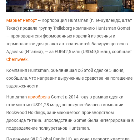
Маркет Репорт
-- Корпорация Huntsman (г. Те-Вудлендс, штат
Техас) продала группу Trelleborg компанию Huntsman Gomet
— производителя формованных изделий из резины и
термопластов для рынка автозапчастей, базирующегося в
Адзельо (Италия), — за EUR42,5 млн (USD49,5 млн), сообщает
Chemweek
.
Компания Huntsman, объявившая об этой сделке 5 июня,
сообщила, что направит вырученные средства на погашение
задолженности.
Huntsman
приобрела
Gomet в 2014 году в рамках сделки
стоимостью USD1,28 млрд по покупке бизнеса компании
Rockwood Holdings, занимающегося производством
диоксида титана. Впоследствии Gomet была интегрирована в
подразделение полиуретанов Huntsman.
По данным S&P Global Capital IQ, на конец первого квартала