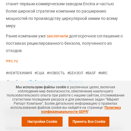
станет первым коммерческим заводом Encina и частью
более широкой стратегии компании по расширению
мощностей по производству циркулярной химии по всему
миру.
Ранее компании уже
заключили
долгосрочное соглашение о
поставках рециклированного бензола, полученного из
отходов.
mrc.ru
#
НЕФТЕХИМИЯ
#
США
#
НОВОСТЬ
#
БЕНЗОЛ
#
BASF
#
MRC
Еще
2
+Добавить все теги в фильтр
Мы используем файлы cookie
в различных целях, включая
соблюдение мер безопасности, обеспечение наилучшего
пользовательского опыта при работе с нашим сайтом, отслеживание
статистики посещения ресурса и для рекламных задач “Маркет
Репорт Компани”. Более детальную информацию о правилах
использования файлов cookie вы найдёте на странице "
Политика
Похожие новости
конфиденциальности GDPR
".
Настройки Cookie
Принять Все Cookie
29 Июля
,
2026
Мировой рынок производных бензола может вырасти до USD69,3 млрд к 2032 году за счет спроса на стирольные полимеры