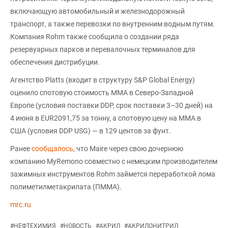
включающую автомобильный и железнодорожный
транспорт, а также перевозки по внутренним водным путям.
Компания Rohm также сообщила о создании ряда
резервуарных парков и перевалочных терминалов для
обеспечения дистрибуции.
Агентство Platts (входит в структуру S&P Global Energy)
оценило спотовую стоимость ММА в Северо-Западной
Европе (условия поставки DDP, срок поставки 3–30 дней) на
4 июня в EUR2091,75 за тонну, а спотовую цену на ММА в
США (условия DDP USG) — в 129 центов за фунт.
Ранее
сообщалось
, что Maire через свою дочернюю
компанию MyRemono совместно с немецким производителем
зажимных инструментов Rohm займется переработкой лома
полиметилметакрилата (ПММА).
mrc.ru
#
НЕФТЕХИМИЯ
#
НОВОСТЬ
#
АКРИЛ
#
АКРИЛОНИТРИЛ