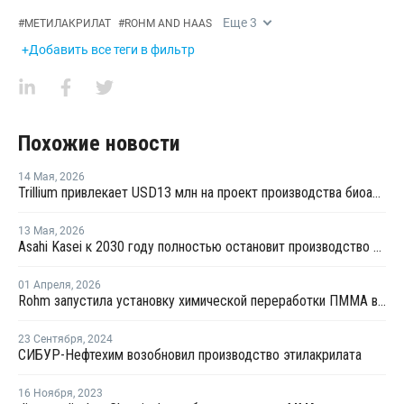
Еще
3
#
МЕТИЛАКРИЛАТ
#
ROHM AND HAAS
+Добавить все теги в фильтр
Похожие новости
14 Мая
,
2026
Trillium привлекает USD13 млн на проект производства биоакрилонитрила
13 Мая
,
2026
Asahi Kasei к 2030 году полностью остановит производство полиэтилена
01 Апреля
,
2026
Rohm запустила установку химической переработки ПММА в Вормсе
23 Сентября
,
2024
СИБУР-Нефтехим возобновил производство этилакрилата
16 Ноября
,
2023