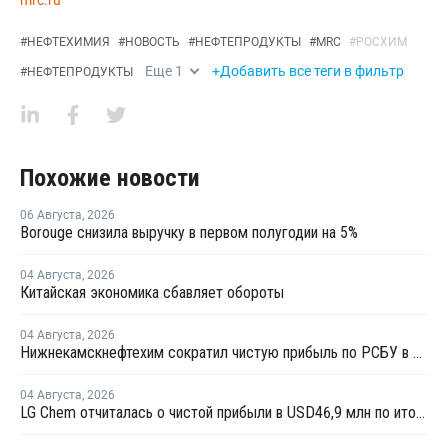
#
НЕФТЕХИМИЯ
#
НОВОСТЬ
#
НЕФТЕПРОДУКТЫ
#
MRC
#
РОСХИМ
Еще
1
+Добавить все теги в фильтр
#
НЕФТЕПРОДУКТЫ
Похожие новости
06 Августа
,
2026
Borouge снизила выручку в первом полугодии на 5%
04 Августа
,
2026
Китайская экономика сбавляет обороты
04 Августа
,
2026
Нижнекамскнефтехим сократил чистую прибыль по РСБУ в 15 раз в первом полугодии
04 Августа
,
2026
LG Chem отчиталась о чистой прибыли в USD46,9 млн по итогам второго квартала 2026 года