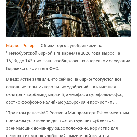
Маркет Репорт
-- Объем торгов удобрениями на
"Петербургской бирже" в январе-мае 2026 года вырос на
16,1%, до 142 тыс. тонн, сообщалось на очередном заседании
Биржевого комитета ФАС.
В ведомстве заявили, что сейчас на бирже торгуются все
основные типы минеральных удобрений – аммиачная
селитра и карбамид марки Б, аммофос и сульфоаммофос,
азотно-фосфорно-калийные удобрения и прочие типы.
"При этом ранее ФАС России и Минпромторг РФ совместным
приказом установили для хозяйствующих субъектов,
занимающих доминирующее положение, норматив для
нескольких марок удобрений: аммиачной селитры,