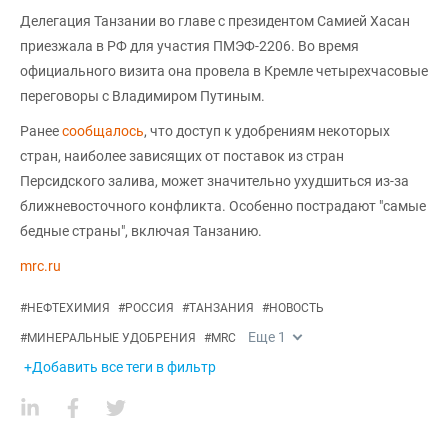
Делегация Танзании во главе с президентом Самией Хасан
приезжала в РФ для участия ПМЭФ-2206. Во время
официального визита она провела в Кремле четырехчасовые
переговоры с Владимиром Путиным.
Ранее
сообщалось
, что доступ к удобрениям некоторых
стран, наиболее зависящих от поставок из стран
Персидского залива, может значительно ухудшиться из-за
ближневосточного конфликта. Особенно пострадают "самые
бедные страны", включая Танзанию.
mrc.ru
#
НЕФТЕХИМИЯ
#
РОССИЯ
#
ТАНЗАНИЯ
#
НОВОСТЬ
Еще
1
#
МИНЕРАЛЬНЫЕ УДОБРЕНИЯ
#
MRC
+Добавить все теги в фильтр