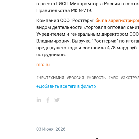
в реестр ГИСП Минпромторга России в соот
Правительства РФ №719.
Компания ООО "Росттерм"
была зарегистрир
видом деятельности «торговля оптовая сани
Учредителем и генеральным директором ООО 
Владимирович. Выручка "Росттерма" по итогам
предыдущего года и составила 4,78 млрд руб.
сотрудников.
mrc.ru
#
НЕФТЕХИМИЯ
#
РОССИЯ
#
НОВОСТЬ
#
MRC
#
ЭКСТРУ
+Добавить все теги в фильтр
03 Июня
,
2026