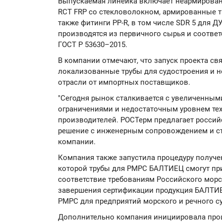
Выпускаемая линейка включает неармирован
RCT FRP со стекловолокном, армированные т
также фитинги PP-R, в том числе SDR 5 для 
производятся из первичного сырья и соотве
ГОСТ Р 53630–2015.
В компании отмечают, что запуск проекта св
локализованные трубы для судостроения и 
отрасли от импортных поставщиков.
"Сегодня рынок сталкивается с увеличенным
ограничениями и недостаточным уровнем те
производителей. РОСТерм предлагает росси
решение с инженерным сопровождением и ст
компании.
Компания также запустила процедуру получе
которой трубы для РМРС БАЛТИЕЦ смогут прим
соответствие требованиям Российского морск
завершения сертификации продукция БАЛТИЕ
РМРС для предприятий морского и речного с
Дополнительно компания инициировала про