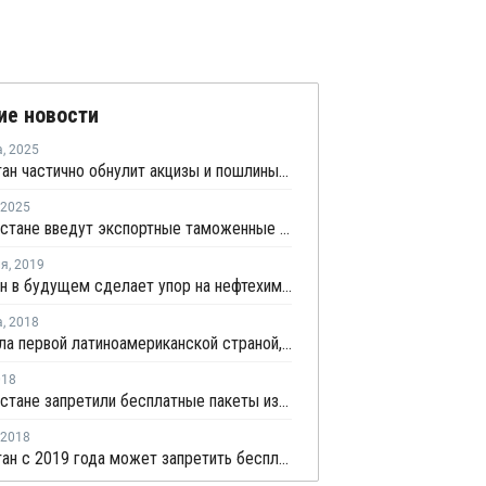
ие новости
а
,
2025
Узбекистан частично обнулит акцизы и пошлины на импорт пластика
2025
В Узбекистане введут экспортные таможенные пошлины на 86 видов товаров
ля
,
2019
Казахстан в будущем сделает упор на нефтехимию
а
,
2018
Чили стала первой латиноамериканской страной, запретившей полиэтиленовые пакеты
018
В Узбекистане запретили бесплатные пакеты из полимерной пленки
2018
Узбекистан с 2019 года может запретить бесплатную выдачу пакетов из полимерных пленок