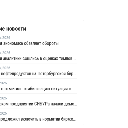
ие новости
а
,
2026
я экономика сбавляет обороты
а
,
2026
Росстат и аналитики сошлись в оценках темпов замедления экономики
а
,
2026
Продажи нефтепродуктов на Петербургской бирже за 7 месяцев снизились на 11,2%, в июле – на 35,6%
2026
Минэнерго отметило стабилизацию ситуации с обеспечением топливом в ряде регионов
2026
На казанском предприятии СИБУРа начали демонтаж устаревшего производства этилена
2026
Минфин предложил включить в норматив биржевых продаж топлива реализацию по договорам, устанавливаемым правительством