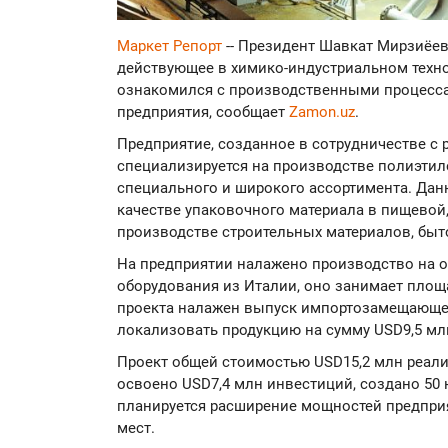
Маркет Репорт
-- Президент Шавкат Мирзиёев 
действующее в химико-индустриальном техноп
ознакомился с производственными процесс
предприятия, сообщает
Zamon.uz
.
Предприятие, созданное в сотрудничестве с 
специализируется на производстве полиэтил
специального и широкого ассортимента. Дан
качестве упаковочного материала в пищево
производстве строительных материалов, быто
На предприятии налажено производство на о
оборудования из Италии, оно занимает площад
проекта налажен выпуск импортозамещающе
локализовать продукцию на сумму USD9,5 млн
Проект общей стоимостью USD15,2 млн реализ
освоено USD7,4 млн инвестиций, создано 50 
планируется расширение мощностей предпри
мест.