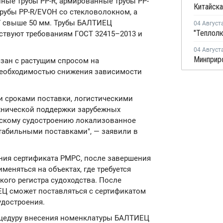
ные трубы PP-R, армированные трубы PP-
Китайска
рубы PP-R/EVOH со стекловолокном, а
ДУ свыше 50 мм. Трубы БАЛТИЕЦ
04 Август
тствуют требованиям ГОСТ 32415–2013 и
04 Август
язан с растущим спросом на
необходимостью снижения зависимости
и сроками поставки, логистическими
хнической поддержки зарубежных
йскому судостроению локализованное
абильными поставками", — заявили в
ния сертификата РМРС, после завершения
еняться на объектах, где требуется
ого регистра судоходства. После
Ц сможет поставляться с сертификатом
удостроения.
цедуру внесения номенклатуры БАЛТИЕЦ