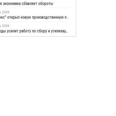
я экономика сбавляет обороты
а
,
2026
"Теплолюкс" открыл новую производственную площадку по выпуску инженерных систем
а
,
2026
Минприроды усилит работу по сбору и утилизации отработанных шин