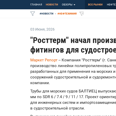
ГЛАВНАЯ
НОВОСТИ
ОБЗОРЫ
ВСЕ РЫНКИ
НЕФТЕ
#
НОВОСТИ
#
НЕФТЕХИМИЯ
03 Июня
,
2026
"Росттерм" начал произ
фитингов для судостро
Маркет Репорт
-- Компания "Росттерм" (г. Сан
производство линейки полипропиленовых тр
разработанных для применения на морских и 
сооружений судостроительной и судоремонтн
компании.
Трубы для морских судов БАЛТИЕЦ выпускают
мм по SDR 6 / 7.4 / 9 / 11 / 17. Проект орие
для инженерных систем и импортозамещение
в судостроительной отрасли.