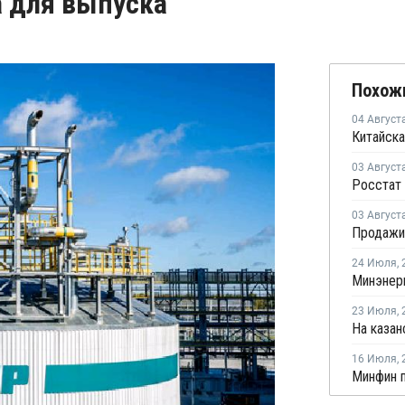
а для выпуска
Похож
04 Август
Китайска
03 Август
03 Август
24 Июля
,
23 Июля
,
16 Июля
,