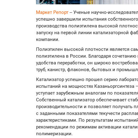
Маркет Репорт
-- Ученые научно-исследовате
успешно завершили испытания собственного
производства полиэтилена высокой плотност
запуску на первой линии катализаторной фаб
компании.
Полиэтилен высокой плотности является с
полиэтилена в России. Благодаря сочетанию 
удобства переработки, он широко востребова
труб, канистр, флаконов, бытовых и промыш
Катализатор успешно прошел серию лабора
испытаний на мощностях Казаньоргсинтеза —
уступает зарубежным аналогам по показател
Собственный катализатор обеспечивает стаб
производительности и позволяет получать 
с заданными показателями текучести распл
характеристиками. По результатам испытан
рекомендации по режимам активации катализ
полимеризации.