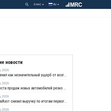
О НАС
RU
ие новости
а
,
2026
НКНХ оценил как незначительный ущерб от возгорания на линии полистирола
а
,
2026
Темпы роста продаж новых автомобилей резко замедлились
а
,
2026
КуйбышевАзот снизил выручку по итогам первого полугодия 2026 года
а
,
2026