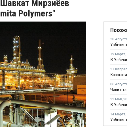
 Шавкат Мирзиёев
mita Polymers"
Похож
20 Август
19 Марта
,
21 Февра
06 Август
22 Мая
,
2
14 Марта
,