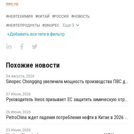
mrc.ru
#
НЕФТЕХИМИЯ
#
КИТАЙ
#
РОССИЯ
#
НОВОСТЬ
Еще
3
#
НЕФТЕПРОДУКТЫ
#
SINOPEC
+Добавить все теги в фильтр
Похожие новости
04 Августа
,
2026
Sinopec Chongqing увеличила мощность производства ПВС до 210 тысяч тонн
07 Июля
,
2026
Руководитель Ineos призывает ЕС защитить химическую отрасль от китайского демпинга
26 Июня
,
2026
PetroChina ждет падения потребления нефти в Китае в 2026 году на 4,9%
23 Июня
,
2026