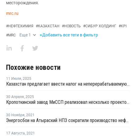
месторождения.
mrc.ru
#
НЕФТЕХИМИЯ
#
КАЗАХСТАН
#
НОВОСТЬ
#
СИБУР ХОЛДИНГ
#
KPI
Еще
1
+Добавить все теги в фильтр
#
MRC
Похожие новости
11 Июля
,
2025
Казахстан предлагает ввести налог на неперерабатываемую упаковку
30 Апреля
,
2025
Кропоткинский завод МиССП реализовал несколько проектов в Казахстане
30 Ноября
,
2021
Энергосбои на Атыраский НПЗ сократили производство нефтепродукции в 2 раза
17 Августа
,
2021