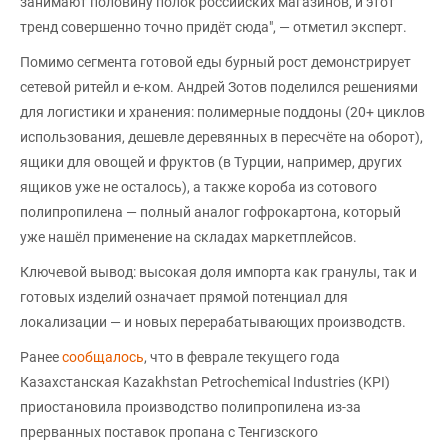
занимают половину полок российских магазинов, и этот
тренд совершенно точно придёт сюда", — отметил эксперт.
Помимо сегмента готовой еды бурный рост демонстрирует
сетевой ритейл и е-ком. Андрей Зотов поделился решениями
для логистики и хранения: полимерные поддоны (20+ циклов
использования, дешевле деревянных в пересчёте на оборот),
ящики для овощей и фруктов (в Турции, например, других
ящиков уже не осталось), а также короба из сотового
полипропилена — полный аналог гофрокартона, который
уже нашёл применение на складах маркетплейсов.
Ключевой вывод: высокая доля импорта как гранулы, так и
готовых изделий означает прямой потенциал для
локализации — и новых перерабатывающих производств.
Ранее
сообщалось
, что в феврале текущего года
Казахстанская Kazakhstan Petrochemical Industries (KPI)
приостановила производство полипропилена из-за
прерванных поставок пропана с Тенгизского