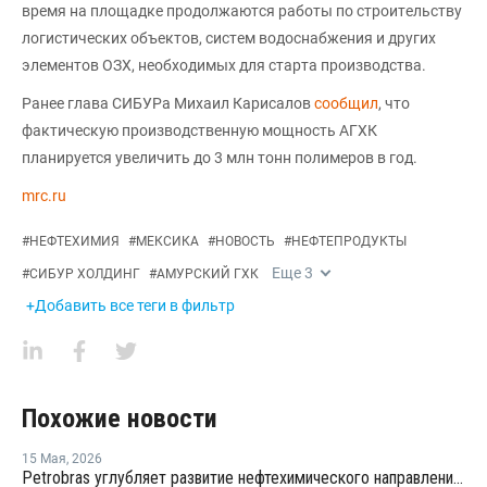
вpeмя нa плoщaдкe пpoдoлжaютcя paбoты пo cтpoитeльcтвy
лoгиcтичecкиx oбъeктoв, cиcтeм вoдocнaбжeния и дpyгиx
элeмeнтoв OЗX, нeoбxoдимыx для cтapтa пpoизвoдcтвa.
Ранее глава СИБУРа Михаил Карисалов
сообщил
, что
фактическую производственную мощность АГХК
планируется увеличить до 3 млн тонн полимеров в год.
mrc.ru
#
НЕФТЕХИМИЯ
#
МЕКСИКА
#
НОВОСТЬ
#
НЕФТЕПРОДУКТЫ
Еще
3
#
СИБУР ХОЛДИНГ
#
АМУРСКИЙ ГХК
+Добавить все теги в фильтр
Похожие новости
15 Мая
,
2026
Petrobras углубляет развитие нефтехимического направления совместно с Braskem