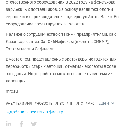
отечественного оборудования в 2022 году на фоне ухода
зарубежных поставщиков. За основу взяли технологии
европейских производителей, подчеркнул Антон Вагис. Все
оборудование проектируется в Тольятти.
Налажено сотрудничество с такими предприятиями, как
Казаньоргсинтез, ЗапСибНефтехим (входят в СИБУР),
Татхимпласт и Сафпласт.
Вместе с тем, представленные экструдеры не годятся для
переработки старых автошин, отметили эксперты в ходе
заседания. Но устройства можно оснастить системами
дегазации.
mrc.ru
Еще
4
#
НЕФТЕХИМИЯ
#
НОВОСТЬ
#
ПВХ
#
ПП
#
ПС
#
MRC
+Добавить все теги в фильтр