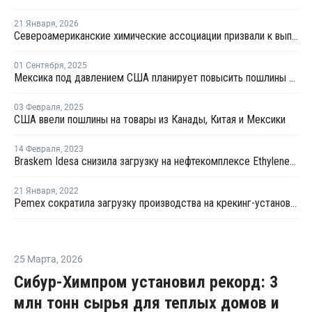
21 Января
,
2026
Североамериканские химические ассоциации призвали к выполнению соглашения о свободной торговле
01 Сентября
,
2025
Мексика под давлением США планирует повысить пошлины на импорт из КНР
03 Февраля
,
2025
США ввели пошлины на товары из Канады, Китая и Мексики
14 Февраля
,
2023
Braskem Idesa снизила загрузку на нефтекомплексе Ethylene XXI
21 Января
,
2022
Pemex сократила загрузку производства на крекинг-установке в Мексике
25 Марта
,
2026
Сибур-Химпром установил рекорд: 3
млн тонн сырья для теплых домов и