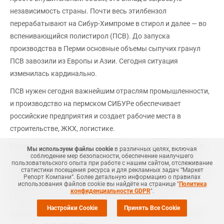
независимость страны. Почти весь этилбензол
перерабатывают на Сибур-Химпроме в стирол и далее — во
вспенивающийся полистирол (ПСВ). До запуска
производства в Перми основные объемы сыпучих гранул
ПСВ завозили из Европы и Азии. Сегодня ситуация
изменилась кардинально.
ПСВ нужен сегодня важнейшим отраслям промышленности,
и производство на пермском СИБУРе обеспечивает
российские предприятия и создает рабочие места в
строительстве, ЖКХ, логистике.
Полистирол нужен для производства несъемной опалубки,
Мы используем файлы cookie
в различных целях, включая
соблюдение мер безопасности, обеспечение наилучшего
огнестойкой упаковки, утепления зданий, строительства
пользовательского опыта при работе с нашим сайтом, отслеживание
статистики посещения ресурса и для рекламных задач “Маркет
дорог и мостов. Годового объема выпуска ПСВ на пермском
Репорт Компани”. Более детальную информацию о правилах
СИБУРе хватит на утепление почти 20 тысяч пятиэтажных
использования файлов cookie вы найдёте на странице "
Политика
конфиденциальности GDPR
".
домов при толщине утеплителя в 10 сантиметров.
Настройки Cookie
Принять Все Cookie
Прямо сейчас пермские нефтехимики работают над новой