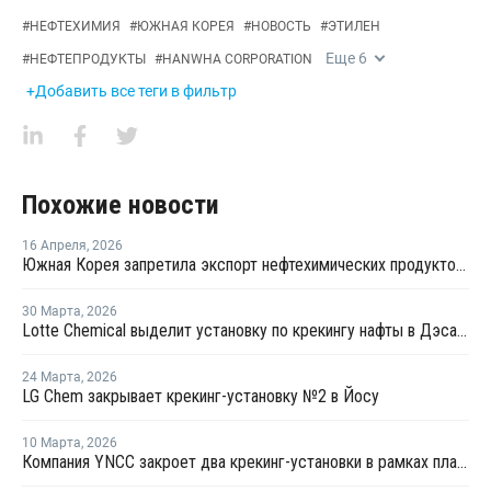
#
НЕФТЕХИМИЯ
#
ЮЖНАЯ КОРЕЯ
#
НОВОСТЬ
#
ЭТИЛЕН
Еще
6
#
НЕФТЕПРОДУКТЫ
#
HANWHA CORPORATION
+Добавить все теги в фильтр
Похожие новости
16 Апреля
,
2026
Южная Корея запретила экспорт нефтехимических продуктов из нафты
30 Марта
,
2026
Lotte Chemical выделит установку по крекингу нафты в Дэсане и объединится с HD Hyundai Chemical
24 Марта
,
2026
LG Chem закрывает крекинг-установку №2 в Йосу
10 Марта
,
2026
Компания YNCC закроет два крекинг-установки в рамках плана рационализации производства этилена в Южной Корее