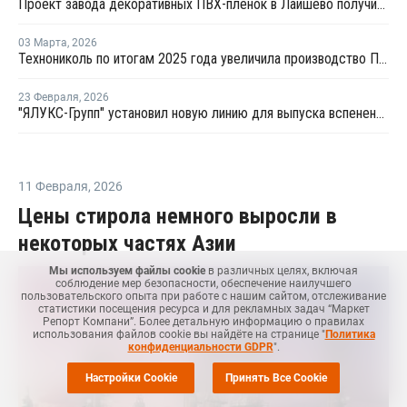
Проект завода декоративных ПВХ-пленок в Лаишево получил заключение госэкспертизы
03 Марта
,
2026
Технониколь по итогам 2025 года увеличила производство ПВХ-мембран
23 Февраля
,
2026
"ЯЛУКС-Групп" установил новую линию для выпуска вспененных ПВХ-листов
11 Февраля
,
2026
Цены стирола немного выросли в
некоторых частях Азии
Мы используем файлы cookie
в различных целях, включая
соблюдение мер безопасности, обеспечение наилучшего
пользовательского опыта при работе с нашим сайтом, отслеживание
статистики посещения ресурса и для рекламных задач “Маркет
Репорт Компани”. Более детальную информацию о правилах
использования файлов cookie вы найдёте на странице "
Политика
конфиденциальности GDPR
".
Настройки Cookie
Принять Все Cookie