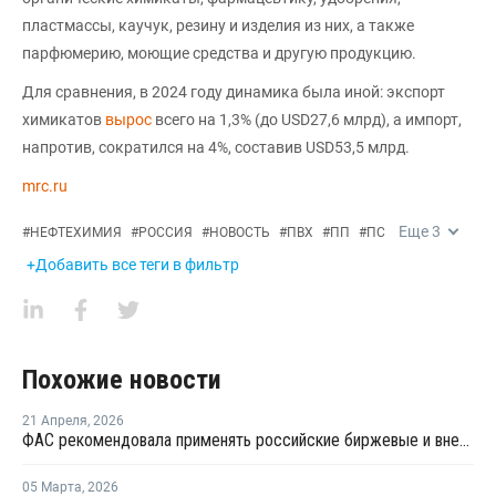
пластмассы, каучук, резину и изделия из них, а также
парфюмерию, моющие средства и другую продукцию.
Для сравнения, в 2024 году динамика была иной: экспорт
химикатов
вырос
всего на 1,3% (до USD27,6 млрд), а импорт,
напротив, сократился на 4%, составив USD53,5 млрд.
mrc.ru
Еще
3
#
НЕФТЕХИМИЯ
#
РОССИЯ
#
НОВОСТЬ
#
ПВХ
#
ПП
#
ПС
+Добавить все теги в фильтр
Похожие новости
21 Апреля
,
2026
ФАС рекомендовала применять российские биржевые и внебиржевые индексы цен
05 Марта
,
2026