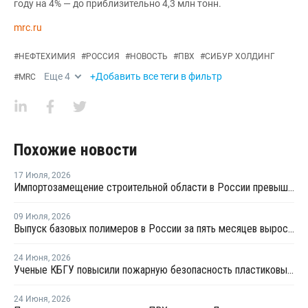
году на 4% — до приблизительно 4,3 млн тонн.
mrc.ru
#
НЕФТЕХИМИЯ
#
РОССИЯ
#
НОВОСТЬ
#
ПВХ
#
СИБУР ХОЛДИНГ
Еще
4
+Добавить все теги в фильтр
#
MRC
Похожие новости
17 Июля
,
2026
Импортозамещение строительной области в России превышает 98%
09 Июля
,
2026
Выпуск базовых полимеров в России за пять месяцев вырос на 3,8%
24 Июня
,
2026
Ученые КБГУ повысили пожарную безопасность пластиковых стройматериалов
24 Июня
,
2026