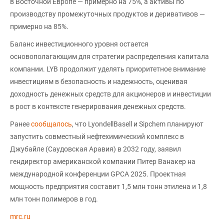
в Восточной Европе — примерно на 75%, а активы по
производству промежуточных продуктов и деривативов —
примерно на 85%.
Баланс инвестиционного уровня остается
основополагающим для стратегии распределения капитала
компании. LYB продолжит уделять приоритетное внимание
инвестициям в безопасность и надежность, оценивая
доходность денежных средств для акционеров и инвестиции
в рост в контексте генерирования денежных средств.
Ранее
сообщалось
, что LyondellBasell и Sipchem планируют
запустить совместный нефтехимический комплекс в
Джубайле (Саудовская Аравия) в 2032 году, заявил
гендиректор американской компании Питер Ванакер на
международной конференции GPCA 2025. Проектная
мощность предприятия составит 1,5 млн тонн этилена и 1,8
млн тонн полимеров в год.
mrc.ru