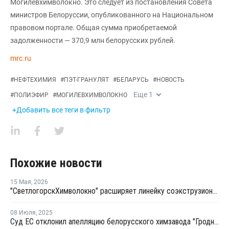
Могилевхимволокно. Это следует из постановления Совета
министров Белоруссии, опубликованного на Национальном
правовом портале. Общая сумма приобретаемой
задолженности — 370,9 млн белорусских рублей.
mrc.ru
#
НЕФТЕХИМИЯ
#
ПЭТ-ГРАНУЛЯТ
#
БЕЛАРУСЬ
#
НОВОСТЬ
Еще
1
#
ПОЛИЭФИР
#
МОГИЛЕВХИМВОЛОКНО
+Добавить все теги в фильтр
Похожие новости
15 Мая
,
2026
"Светлогорск­Химволокно" расширяет линейку соэкструзионных пленок
08 Июля
,
2025
Суд ЕС отклонил апелляцию белорусского химзавода "Гродно Азот" о снятии санкций