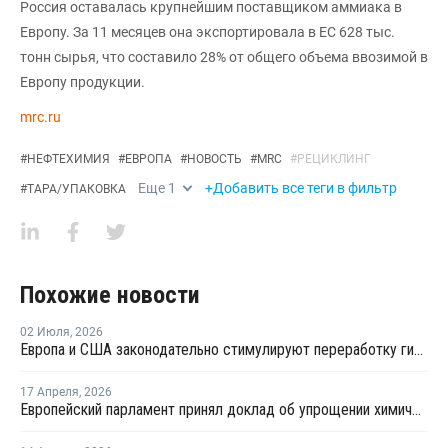
Россия оставалась крупнейшим поставщиком аммиака в
Европу. За 11 месяцев она экспортировала в ЕС 628 тыс.
тонн сырья, что составило 28% от общего объема ввозимой в
Европу продукции.
mrc.ru
#
НЕФТЕХИМИЯ
#
ЕВРОПА
#
НОВОСТЬ
#
MRC
#
РЕЦИКЛИНГ
Еще
1
+Добавить все теги в фильтр
#
ТАРА/УПАКОВКА
Похожие новости
02 Июля
,
2026
Европа и США законодательно стимулируют переработку гибкой пластиковой упаковки
17 Апреля
,
2026
Европейский парламент принял доклад об упрощении химического законодательства