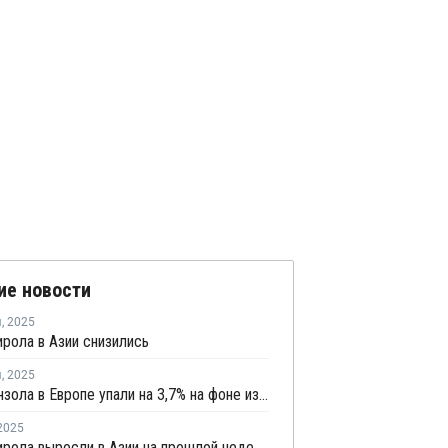
ие новости
я
,
2025
рола в Азии снизились
я
,
2025
Цены бензола в Европе упали на 3,7% на фоне избыточного предложения и слабого спроса
2025
Цены стирола выросли в Азии на прошлой неделе