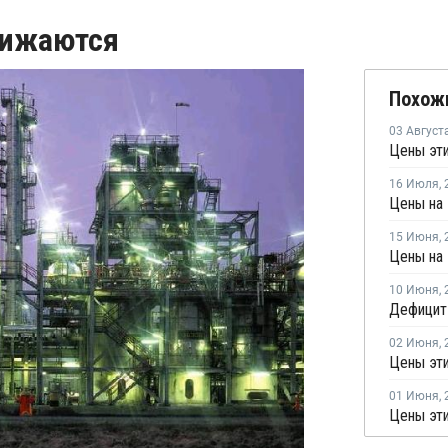
нижаются
Похож
03 Август
16 Июля
,
Цены на 
15 Июня
,
Цены на 
10 Июня
,
02 Июня
,
Цены эти
01 Июня
,
Цены эти