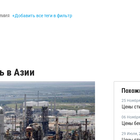
+Добавить все теги в фильтр
ИМИЯ
ь в Азии
Похож
25 Ноябр
Цены сти
06 Ноябр
29 Июля
,