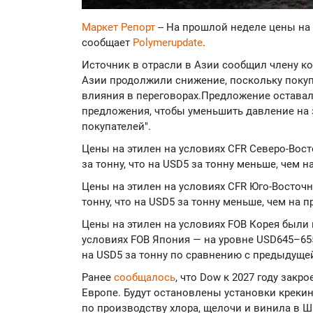
Маркет Репорт
-- На прошлой неделе цены на 
сообщает
Polymerupdate
.
Источник в отрасли в Азии сообщил члену ко
Азии продолжили снижение, поскольку покуп
влияния в переговорах.Предложение остава
предложения, чтобы уменьшить давление на 
покупателей".
Цены на этилен на условиях CFR Северо-Вос
за тонну, что на USD5 за тонну меньше, чем 
Цены на этилен на условиях CFR Юго-Восточн
тонну, что на USD5 за тонну меньше, чем на 
Цены на этилен на условиях FOB Корея были 
условиях FOB Япония — на уровне USD645–655
на USD5 за тонну по сравнению с предыдуще
Ранее
сообщалось
, что Dow к 2027 году закр
Европе. Будут остановлены установки крекин
по производству хлора, щелочи и винила в Ш