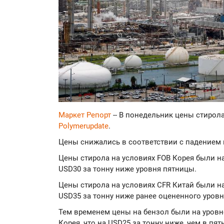
Маркет Репорт
-- В понедельник цены стирола
Polymerupdate
.
Цены снижались в соответствии с падением ц
Цены стирола на условиях FOB Корея были на 
USD30 за тонну ниже уровня пятницы.
Цены стирола на условиях CFR Китай были на 
USD35 за тонну ниже ранее оцененного уровн
Тем временем цены на бензол были на уровне
Корея, что на USD25 за тонну ниже, чем в пят