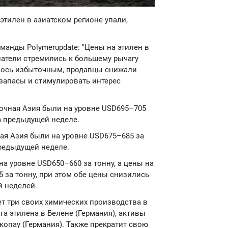
этилен в азиатском регионе упали,
манды Polymerupdate: "Цены на этилен в
атели стремились к большему рычагу
лось избыточным, продавцы снижали
запасы и стимулировать интерес
точная Азия были на уровне USD695–705
на предыдущей неделе.
ая Азия были на уровне USD675–685 за
предыдущей неделе.
на уровне USD650–660 за тонну, а цены на
 за тонну, при этом обе цены снизились
й неделей.
оет три своих химических производства в
га этилена в Белене (Германия), активы
копау (Германия). Также прекратит свою