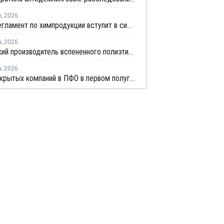
а
,
2026
Новый регламент по химпродукции вступит в силу в сентябре 2027 года
а
,
2026
Удмуртский производитель вспененного полиэтилена нарастит выпуск на 15%
а
,
2026
Число закрытых компаний в ПФО в первом полугодии 2026 года вдвое превысило число новых