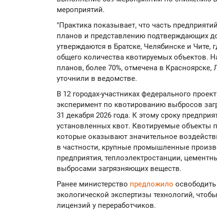
мероприятий.
"Практика показывает, что часть предприяти
планов и представлению подтверждающих д
утверждаются в Братске, Челябинске и Чите, 
общего количества квотируемых объектов. 
планов, более 70%, отмечена в Красноярске, 
уточнили в ведомстве.
В 12 городах-участниках федерального проек
эксперимент по квотированию выбросов заг
31 декабря 2026 года. К этому сроку предпр
установленных квот. Квотируемые объекты пе
которые оказывают значительное воздействие
в частности, крупные промышленные произво
предприятия, теплоэлектростанции, цементн
выбросами загрязняющих веществ.
Ранее министерство
предложило
освободить
экологической экспертизы технологий, чтоб
лицензий у переработчиков.