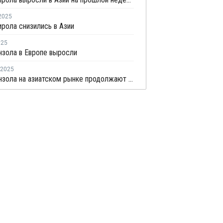
2025
рола снизились в Азии
025
нзола в Европе выросли
2025
Цены бензола на азиатском рынке продолжают снижаться