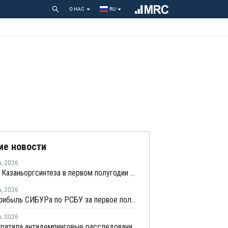
О НАС
RU
ие новости
а
,
2026
Прибыль Казаньоргсинтеза в первом полугодии сократилась более чем в 2 раза
а
,
2026
Чистая прибыль СИБУРа по РСБУ за первое полугодие сократилась в 3,6 раза
а
,
2026
ЕЭК прекратила антидемпинговые расследования против ПЭ и ПП из Азербайджана и Туркменистана