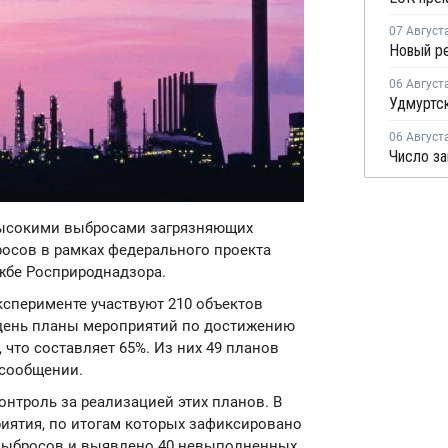
07 Август
06 Август
06 Август
 высокими выбросами загрязняющих
осов в рамках федерального проекта
ужбе Росприроднадзора.
ксперименте участвуют 210 объектов
 день планы мероприятий по достижению
 что составляет 65%. Из них 49 планов
в сообщении.
онтроль за реализацией этих планов. В
риятия, по итогам которых зафиксировано
выбросов и выявлено 40 невыполненных