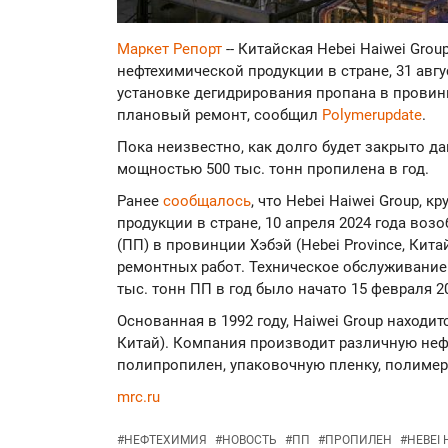
Маркет Репорт
-- Китайская Hebei Haiwei Gro
нефтехимической продукции в стране, 31 авг
установке дегидрирования пропана в провинци
плановый ремонт, сообщил
Polymerupdate
.
Пока неизвестно, как долго будет закрыто д
мощностью 500 тыс. тонн пропилена в год.
Ранее
сообщалось
, что Hebei Haiwei Group,
продукции в стране, 10 апреля 2024 года во
(ПП) в провинции Хэбэй (Hebei Province, Ки
ремонтных работ. Техническое обслуживани
тыс. тонн ПП в год было начато 15 февраля 20
Основанная в 1992 году, Haiwei Group находит
Китай). Компания производит различную не
полипропилен, упаковочную пленку, полиме
mrc.ru
#
НЕФТЕХИМИЯ
#
НОВОСТЬ
#
ПП
#
ПРОПИЛЕН
#
HEBEI 