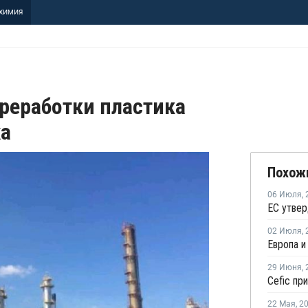
ХИМИЯ
реработки пластика
ха
Похож
06 Июля
,
02 Июля
,
29 Июня
,
22 Мая
,
2