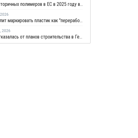
Импорт вторичных полимеров в ЕС в 2025 году вырос на 3%
2026
ЕС позволит маркировать пластик как "переработанный" при 2,5% содержании вторичного материала
я
,
2026
Vioneo отказалась от планов строительства в Германии завода по выпуску "зеленых" полиолефинов