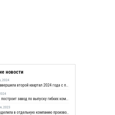
ие новости
а
,
2024
DuPont завершила второй квартал 2024 года с прибылью после убытка в 2023 году
2024
Татнефть построит завод по выпуску гибких композитных труб
ря
,
2023
Solvay выделила в отдельную компанию производство пластмасс