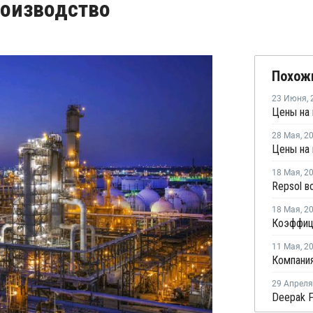
роизводство
Похож
23 Июня
,
28 Мая
,
2
Цены на 
18 Мая
,
2
18 Мая
,
2
11 Мая
,
2
29 Апреля