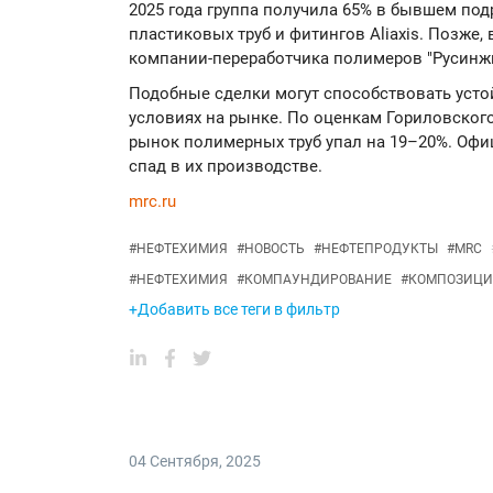
2025 года группа получила 65% в бывшем по
пластиковых труб и фитингов Aliaxis. Позже,
компании-переработчика полимеров "Русинжг
Подобные сделки могут способствовать уст
условиях на рынке. По оценкам Гориловского
рынок полимерных труб упал на 19–20%. Офи
спад в их производстве.
mrc.ru
#
НЕФТЕХИМИЯ
#
НОВОСТЬ
#
НЕФТЕПРОДУКТЫ
#
MRC
#
НЕФТЕХИМИЯ
#
КОМПАУНДИРОВАНИЕ
#
КОМПОЗИЦ
+Добавить все теги в фильтр
04 Сентября
,
2025