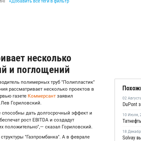
+Добавить все теги в фильтр
ИНГ
ривает несколько
ий и поглощений
водитель полимерных труб "Полипластик"
Похож
ния рассматривает несколько проектов в
ервью газете
Коммерсант
заявил
02 Август
 Лев Гориловский.
е способны дать долгосрочный эффект и
10 Июля
,
беспечат рост EBITDA и создадут
их положительно",— сказал Гориловский.
18 Декаб
и
структуры "Газпромбанка". А в феврале