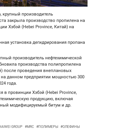
up, крупный производитель
уста закрыла производство пропилена на
и Хэбэй (Hebei Province, Китай) на
анная установка дегидрирования пропана
 крупный производитель нефтехимической
зобновила производства полипропилена
тай) после проведения внеплановых
е на данном предприятии мощностью 300
24 года.
ся в провинции Хэбэй (Hebei Province,
фтехимическую продукцию, включая
рный модифицируемый битум и др.
HAIWEI GROUP
#
MRC
#
ПОЛИМЕРЫ
#
ОЛЕФИНЫ