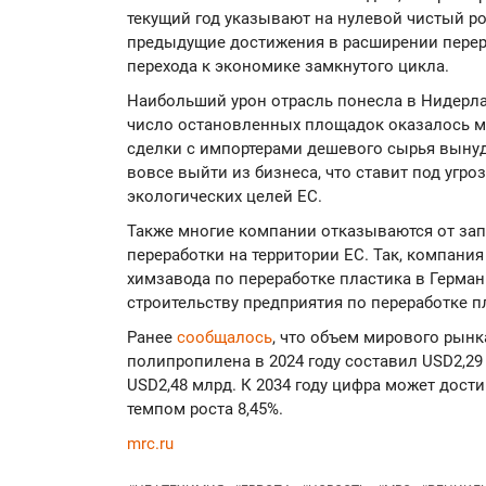
текущий год указывают на нулевой чистый рос
предыдущие достижения в расширении перер
перехода к экономике замкнутого цикла.
Наибольший урон отрасль понесла в Нидерла
число остановленных площадок оказалось 
сделки с импортерами дешевого сырья вынуд
вовсе выйти из бизнеса, что ставит под угр
экологических целей ЕС.
Также многие компании отказываются от за
переработки на территории ЕС. Так, компания
химзавода по переработке пластика в Герман
строительству предприятия по переработке п
Ранее
сообщалось
, что объем мирового рынк
полипропилена в 2024 году составил USD2,29 
USD2,48 млрд. К 2034 году цифра может дост
темпом роста 8,45%.
mrc.ru