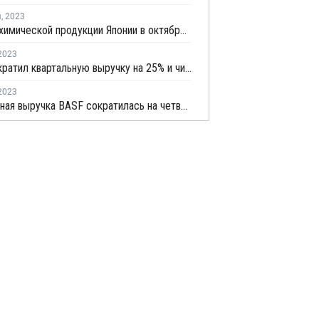
я
,
2023
Экспорт химической продукции Японии в октябре снизился на 7,9%
2023
BASF сократил квартальную выручку на 25% и чистую прибыль - в 4 раза
2023
Квартальная выручка BASF сократилась на четверть