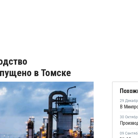
одство
пущено в Томске
Похож
29 Декаб
30 Октябр
09 Сентяб