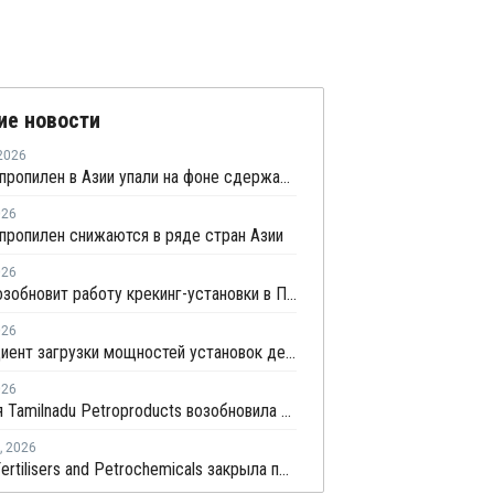
ие новости
2026
Цены на пропилен в Азии упали на фоне сдержанной закупочной активности
026
пропилен снижаются в ряде стран Азии
026
Repsol возобновит работу крекинг-установки в Португалии в июне
026
Коэффициент загрузки мощностей установок дегидрированию пропана в Китае в мае снизится примерно до 50%
026
Компания Tamilnadu Petroproducts возобновила производство окиси пропилена
,
2026
Deepak Fertilisers and Petrochemicals закрыла производство изопропилового спирта из-за перебоев в поставках пропилена