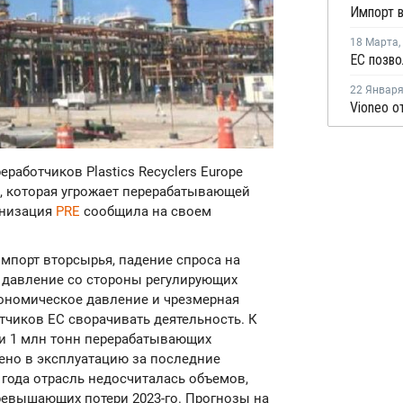
18 Марта
,
22 Январ
еработчиков Plastics Recyclers Europe
й, которая угрожает перерабатывающей
анизация
PRE
сообщила на своем
порт вторсырья, падение спроса на
 давление со стороны регулирующих
кономическое давление и чрезмерная
чиков ЕС сворачивать деятельность. К
чти 1 млн тонн перерабатывающих
ено в эксплуатацию за последние
 года отрасль недосчиталась объемов,
ревышающих потери 2023-го. Прогнозы на