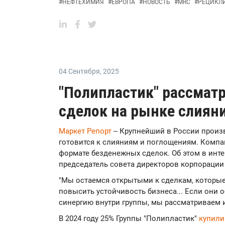
#
НЕФТЕХИМИЯ
#
ЕВРОПА
#
НОВОСТЬ
#
MRC
#
РЕЦИКЛ
04 Сентября
,
2025
"Полипластик" рассмат
сделок на рынке слиян
Маркет Репорт
-- Крупнейший в России произ
готовится к слияниям и поглощениям. Компа
формате безденежных сделок. Об этом в инт
председатель совета директоров корпорации
"Мы остаемся открытыми к сделкам, которы
повысить устойчивость бизнеса... Если они о
синергию внутри группы, мы рассматриваем 
В 2024 году 25% Группы "Полипластик"
купил