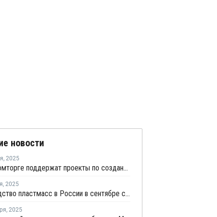
ие новости
ря
,
2025
В Минпромторге поддержат проекты по созданию сырья для выпуска полимерных волокон
я
,
2025
Производство пластмасс в России в сентябре сократилось на 9,6%
ря
,
2025