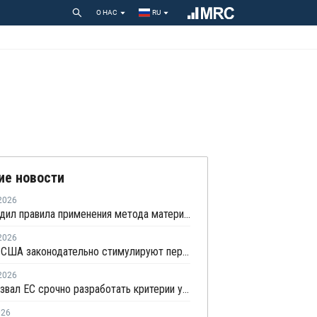
О НАС
RU
ие новости
2026
ЕС утвердил правила применения метода материального баланса для химической переработки ПЭТ-бутылок
2026
Европа и США законодательно стимулируют переработку гибкой пластиковой упаковки
2026
Сefic призвал ЕС срочно разработать критерии утилизации отходов методом химпереработки
026