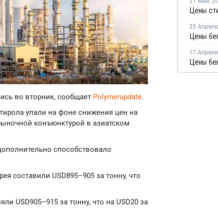
21 Мая
,
2
Цены сти
25 Апреля
Цены бен
17 Апреля
Цены бен
лись во вторник, сообщает
Polymerupdate
.
стирола упали на фоне снижения цен на
рыночной конъюнктурой в азиатском
 дополнительно способствовало
рея составили USD895–905 за тонну, что
яли USD905–915 за тонну, что на USD20 за