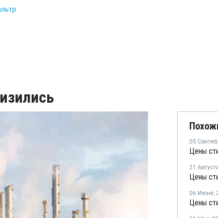
ильтр
низились
Похож
05 Сентяб
Цены сти
21 Август
Цены сти
06 Июня
,
Цены сти