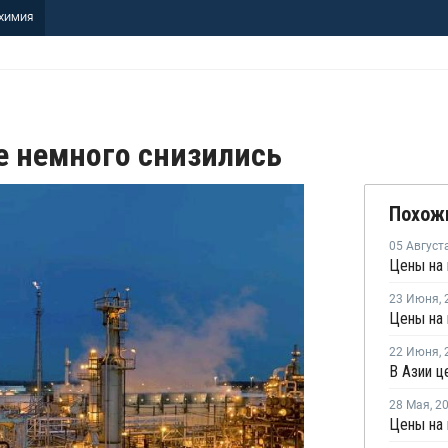
ХИМИЯ
е немного снизились
Похож
05 Август
23 Июня
,
22 Июня
,
В Азии ц
28 Мая
,
2
Цены на 