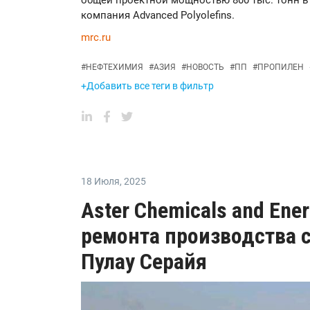
общей проектной мощностью 800 тыс. тонн в
компания Advanced Polyolefins.
mrc.ru
#
НЕФТЕХИМИЯ
#
АЗИЯ
#
НОВОСТЬ
#
ПП
#
ПРОПИЛЕН
+Добавить все теги в фильтр
18 Июля
,
2025
Aster Chemicals and Ene
ремонта производства с
Пулау Серайя