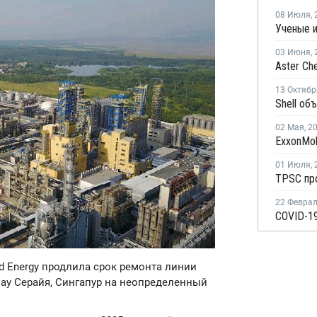
08 Июля
,
03 Июня
,
13 Октябр
02 Мая
,
2
01 Июля
,
22 Февра
nd Energy продлила срок ремонта линии
ау Серайя, Сингапур на неопределенный