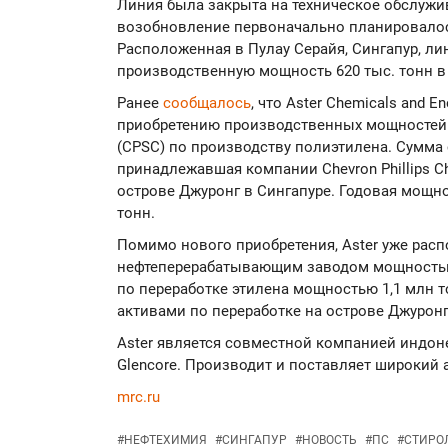
Линия была закрыта на техническое обслужива
возобновление первоначально планировалось
Расположенная в Пулау Серайя, Сингапур, ли
производственную мощность 620 тыс. тонн в 
Ранее
сообщалось
, что Aster Chemicals and E
приобретению производственных мощностей Ch
(CPSC) по производству полиэтилена. Сумма 
принадлежавшая компании Chevron Phillips C
острове Джуронг в Сингапуре. Годовая мощно
тонн.
Помимо нового приобретения, Aster уже рас
нефтеперерабатывающим заводом мощностью 2
по переработке этилена мощностью 1,1 млн 
активами по переработке на острове Джуронг
Aster является совместной компанией индоне
Glencore. Производит и поставляет широкий 
mrc.ru
#
НЕФТЕХИМИЯ
#
СИНГАПУР
#
НОВОСТЬ
#
ПС
#
СТИРО