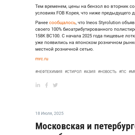
Тем временем, цены на бензол во вторник со
условиях FOB Корея, что ниже предыдущего дн
Ранее
сообщалось
, что Ineos Styrolution об
своего 100% биоатрибутированного полистиро
158K BC100. С начала 2025 года пищевые лотк
уже появились на японском розничном рынке
местной розничной сетью.
mrc.ru
#
НЕФТЕХИМИЯ
#
СТИРОЛ
#
АЗИЯ
#
НОВОСТЬ
#
ПС
#
M
18 Июля
,
2025
Московская и петербур