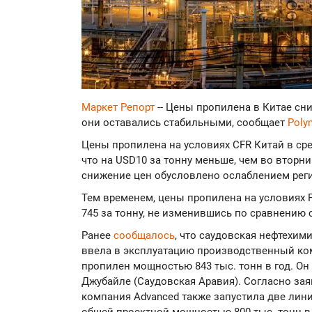
Маркет Репорт
-- Цены пропилена в Китае сни
они оставались стабильными, сообщает
Poly
Цены пропилена на условиях CFR Китай в сре
что на USD10 за тонну меньше, чем во вторни
снижение цен обусловлено ослаблением реги
Тем временем, цены пропилена на условиях F
745 за тонну, не изменившись по сравнению
Ранее
сообщалось
, что саудовская нефтехим
ввела в эксплуатацию производственный ко
пропилен мощностью 843 тыс. тонн в год. О
Джубайле (Саудовская Аравия). Согласно за
компания Advanced также запустила две лин