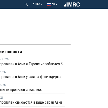
О НАС
RU
ие новости
а
,
2026
Цены на пропилен в Азии и Европе колеблются близ уровня в USD1000
2026
Цены на пропилен в Азии упали на фоне сдержанной закупочной активности
2026
ены на пропилен снизились
026
пропилен снижаются в ряде стран Азии