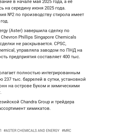
ние в начале мая 2025 года, а её
 на середину июня 2025 года.
ния №2 по производству стирола имеет
год.
nergy (Aster) завершила сделку по
evron Phillips Singapore Chemicals
сделки не раскрывается. CPSC,
hemical, управляла заводом по ПНД на
сть предприятия составляет 400 тыс.
полагает полностью интегрированным
37 тыс. баррелей в сутки, установкой
тонн на острове Буком и химическими
.
зийской Chandra Group и трейдера
ассортимент химикатов.
Л
#
ASTER CHEMICALS AND ENERGY
#
MRC