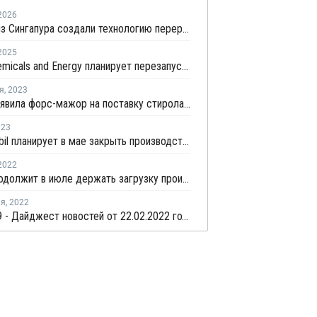
2026
Ученые из Сингапура создали технологию переработки смешанного пластика без участия растворителя
2025
Aster Chemicals and Energy планирует перезапустить возобновить выпуск стирола на линии №2 в Пулау Серайя
я
,
2023
Shell объявила форс-мажор на поставку стирола в Сингапуре из-за пожара
023
ExxonMobil планирует в мае закрыть производство ароматики в Сингапуре
2022
TPSC продолжит в июле держать загрузку производства ПС на уровне 80%
ля
,
2022
COVID-19 - Дайджест новостей от 22.02.2022 года