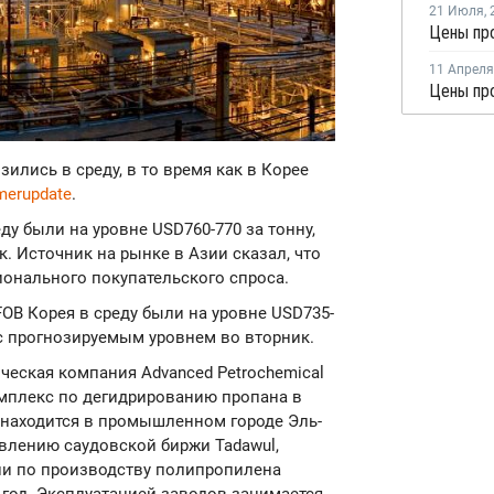
21 Июля
,
Цены про
11 Апреля
Цены про
зились в среду, в то время как в Корее
merupdate
.
ду были на уровне USD760-770 за тонну,
к. Источник на рынке в Азии сказал, что
онального покупательского спроса.
OB Корея в среду были на уровне USD735-
 с прогнозируемым уровнем во вторник.
ическая компания Advanced Petrochemical
мплекс по дегидрированию пропана в
н находится в промышленном городе Эль-
явлению саудовской биржи Tadawul,
ии по производству полипропилена