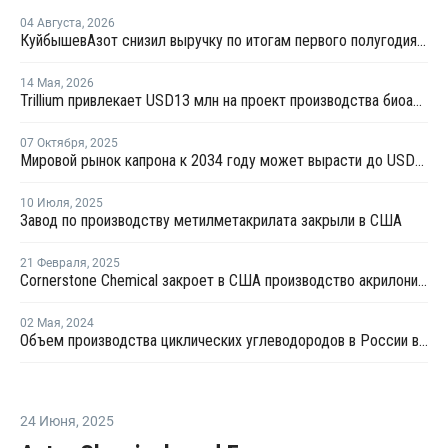
04 Августа
,
2026
КуйбышевАзот снизил выручку по итогам первого полугодия 2026 года
14 Мая
,
2026
Trillium привлекает USD13 млн на проект производства биоакрилонитрила
07 Октября
,
2025
Мировой рынок капрона к 2034 году может вырасти до USD28,5 млрд
10 Июля
,
2025
Завод по производству метилметакрилата закрыли в США
21 Февраля
,
2025
Cornerstone Chemical закроет в США производство акрилонитрила
02 Мая
,
2024
Объем производства циклических углеводородов в России вырос на 0,2% в 2023 году
24 Июня
,
2025