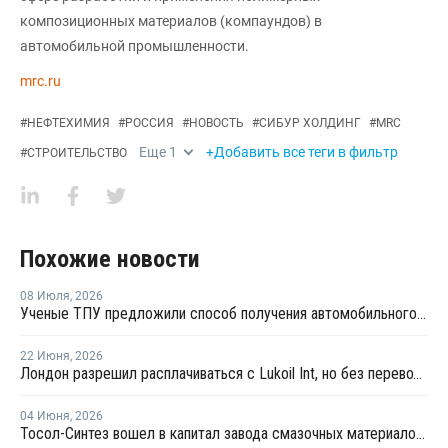
композиционных материалов (компаундов) в
автомобильной промышленности.
mrc.ru
#
НЕФТЕХИМИЯ
#
РОССИЯ
#
НОВОСТЬ
#
СИБУР ХОЛДИНГ
#
MRC
Еще
1
+Добавить все теги в фильтр
#
СТРОИТЕЛЬСТВО
Похожие новости
08 Июля
,
2026
Ученые ТПУ предложили способ получения автомобильного бензина из пластиковых отходов
22 Июня
,
2026
Лондон разрешил расплачиваться с Lukoil Int, но без перевода средств Лукойлу
04 Июня
,
2026
Тосол-Синтез вошел в капитал завода смазочных материалов "Девон"