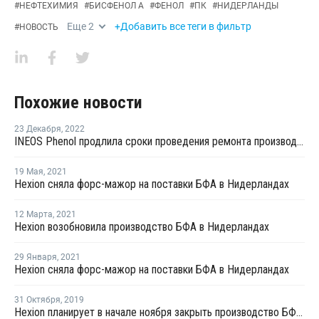
#
НЕФТЕХИМИЯ
#
БИСФЕНОЛ А
#
ФЕНОЛ
#
ПК
#
НИДЕРЛАНДЫ
Еще
2
+Добавить все теги в фильтр
#
НОВОСТЬ
Похожие новости
23 Декабря
,
2022
INEOS Phenol продлила сроки проведения ремонта производства фенола и ацетона в Антверпене
19 Мая
,
2021
Hexion сняла форс-мажор на поставки БФА в Нидерландах
12 Марта
,
2021
Hexion возобновила производство БФА в Нидерландах
29 Января
,
2021
Hexion сняла форс-мажор на поставки БФА в Нидерландах
31 Октября
,
2019
Hexion планирует в начале ноября закрыть производство БФА в Нидерландах