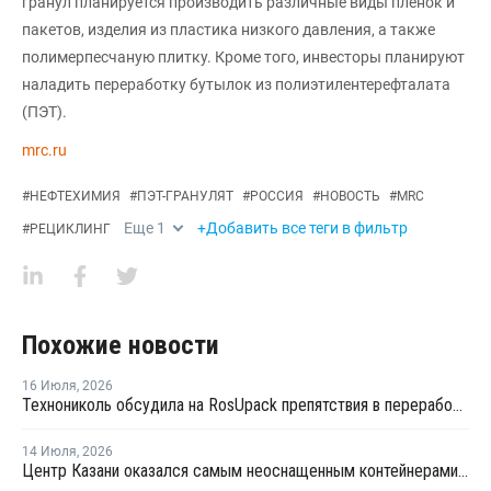
гранул планируется производить различные виды пленок и
пакетов, изделия из пластика низкого давления, а также
полимерпесчаную плитку. Кроме того, инвесторы планируют
наладить переработку бутылок из полиэтилентерефталата
(ПЭТ).
mrc.ru
#
НЕФТЕХИМИЯ
#
ПЭТ-ГРАНУЛЯТ
#
РОССИЯ
#
НОВОСТЬ
#
MRC
Еще
1
+Добавить все теги в фильтр
#
РЕЦИКЛИНГ
Похожие новости
16 Июля
,
2026
Технониколь обсудила на RosUpack препятствия в переработке ПЭТ
14 Июля
,
2026
Центр Казани оказался самым неоснащенным контейнерами раздельного сбора отходов