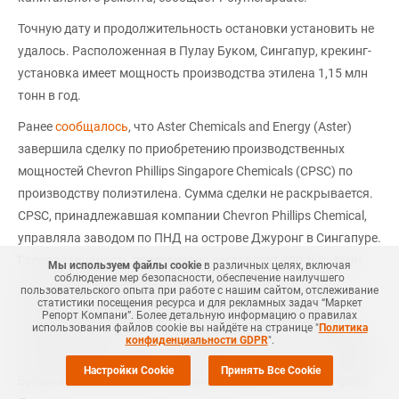
Точную дату и продолжительность остановки установить не
удалось. Расположенная в Пулау Буком, Сингапур, крекинг-
установка имеет мощность производства этилена 1,15 млн
тонн в год.
Ранее
сообщалось
, что Aster Chemicals and Energy (Aster)
завершила сделку по приобретению производственных
мощностей Chevron Phillips Singapore Chemicals (CPSC) по
производству полиэтилена. Сумма сделки не раскрывается.
CPSC, принадлежавшая компании Chevron Phillips Chemical,
управляла заводом по ПНД на острове Джуронг в Сингапуре.
Годовая мощность предприятия составляет 400 тыс. тонн.
Мы используем файлы cookie
в различных целях, включая
соблюдение мер безопасности, обеспечение наилучшего
Помимо нового приобретения Aster уже располагает
пользовательского опыта при работе с нашим сайтом, отслеживание
статистики посещения ресурса и для рекламных задач “Маркет
полностью интегрированным нефтеперерабатывающим
Репорт Компани”. Более детальную информацию о правилах
использования файлов cookie вы найдёте на странице "
Политика
заводом мощностью 237 тыс. баррелей в сутки, установкой
конфиденциальности GDPR
".
по переработке этилена мощностью 1,1 млн тонн на острове
Настройки Cookie
Принять Все Cookie
Буком и химическими активами по переработке на острове