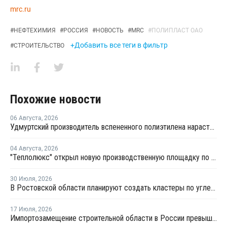
mrc.ru
#
НЕФТЕХИМИЯ
#
РОССИЯ
#
НОВОСТЬ
#
MRC
#
ПОЛИПЛАСТ ОАО
+Добавить все теги в фильтр
#
СТРОИТЕЛЬСТВО
Похожие новости
06 Августа
,
2026
Удмуртский производитель вспененного полиэтилена нарастит выпуск на 15%
04 Августа
,
2026
"Теплолюкс" открыл новую производственную площадку по выпуску инженерных систем
30 Июля
,
2026
В Ростовской области планируют создать кластеры по углехимии и переработке полимеров
17 Июля
,
2026
Импортозамещение строительной области в России превышает 98%