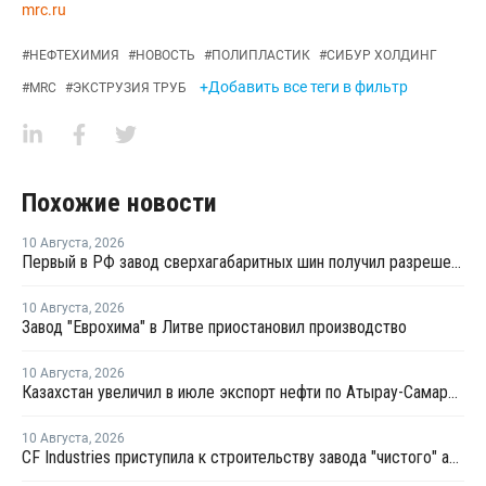
mrc.ru
#
НЕФТЕХИМИЯ
#
НОВОСТЬ
#
ПОЛИПЛАСТИК
#
СИБУР ХОЛДИНГ
+Добавить все теги в фильтр
#
MRC
#
ЭКСТРУЗИЯ ТРУБ
Похожие новости
10 Августа
,
2026
Первый в РФ завод сверхагабаритных шин получил разрешение на строительство
10 Августа
,
2026
Завод "Еврохима" в Литве приостановил производство
10 Августа
,
2026
Казахстан увеличил в июле экспорт нефти по Атырау-Самара и в Китай на фоне сбоев в работе КТК
10 Августа
,
2026
CF Industries приступила к строительству завода "чистого" аммиака за USD4 млрд