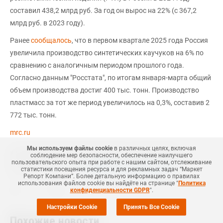
составил 438,2 млрд руб. За год он вырос на 22% (с 367,2
млрд руб. в 2023 году).
Ранее
сообщалось
, что в первом квартале 2025 года Россия
увеличила производство синтетических каучуков на 6% по
сравнению с аналогичным периодом прошлого года.
Согласно данным "Росстата", по итогам января-марта общий
объем производства достиг 400 тыс. тонн. Производство
пластмасс за тот же период увеличилось на 0,3%, составив 2
772 тыс. тонн.
mrc.ru
Мы используем файлы cookie
в различных целях, включая
#
НЕФТЕХИМИЯ
#
СТИРОЛ
#
БУТАДИЕН
#
РОССИЯ
#
МИР
соблюдение мер безопасности, обеспечение наилучшего
пользовательского опыта при работе с нашим сайтом, отслеживание
Еще
3
+Добавить все теги в фильтр
#
НОВОСТЬ
статистики посещения ресурса и для рекламных задач “Маркет
Репорт Компани”. Более детальную информацию о правилах
использования файлов cookie вы найдёте на странице "
Политика
конфиденциальности GDPR
".
Настройки Cookie
Принять Все Cookie
Похожие новости