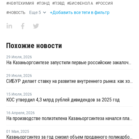
#
НЕФТЕХИМИЯ
#
ПЭНД
#
ПЭВД
#
БИСФЕНОЛ А
#
РОССИЯ
Еще
5
+Добавить все теги в фильтр
#
НОВОСТЬ
Похожие новости
29 Июля
,
2026
На Казаньоргсинтезе запустили первые российские закалочно-испарительные аппараты
29 Июля
,
2026
СИБУР делает ставку на развитие внутреннего рынка: как холдинг стимулирует спрос на полимеры в ритейле
15 Июля
,
2026
КОС утвердил 4,3 млрд рублей дивидендов за 2025 год
16 Апреля
,
2026
На производстве полиэтилена Казаньоргсинтеза начался плановый ремонт
01 Мая
,
2025
Казаньоргсинтез за год снизил объем проданного поликарбоната на 16%