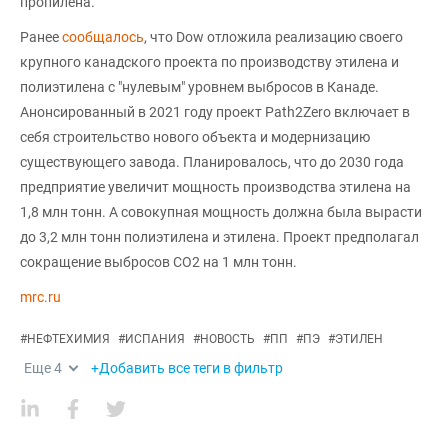
пропилена.
Ранее
сообщалось
, что Dow отложила реализацию своего
крупного канадского проекта по производству этилена и
полиэтилена с "нулевым" уровнем выбросов в Канаде.
Анонсированный в 2021 году проект Path2Zero включает в
себя строительство нового объекта и модернизацию
существующего завода. Планировалось, что до 2030 года
предприятие увеличит мощность производства этилена на
1,8 млн тонн. А совокупная мощность должна была вырасти
до 3,2 млн тонн полиэтилена и этилена. Проект предполагал
сокращение выбросов CO2 на 1 млн тонн.
mrc.ru
#
НЕФТЕХИМИЯ
#
ИСПАНИЯ
#
НОВОСТЬ
#
ПП
#
ПЭ
#
ЭТИЛЕН
Еще
4
+Добавить все теги в фильтр