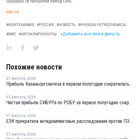
Шушары (в прошлом завод GM).
mrc.ru
#
НЕФТЕХИМИЯ
#
РОССИЯ
#
НОВОСТЬ
#
HYUNDAI PETROCHEMICAL
+Добавить все теги в фильтр
#
MRC
#
АВТОКОМПОНЕНТЫ
Похожие новости
07 Августа
,
2026
Прибыль Казаньоргсинтеза в первом полугодии сократилась более чем в 2 раза
07 Августа
,
2026
Чистая прибыль СИБУРа по РСБУ за первое полугодие сократилась в 3,6 раза
07 Августа
,
2026
ЕЭК прекратила антидемпинговые расследования против ПЭ и ПП из Азербайджана и Туркменистана
07 Августа
,
2026