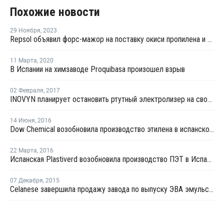
Похожие новости
29 Ноября
,
2023
Repsol объявил форс-мажор на поставку окиси пропилена и стирола в Таррагоне
11 Марта
,
2020
В Испании на химзаводе Proquibasa произошел взрыв
02 Февраля
,
2017
INOVYN планирует остановить ртутный электролизер на своем заводе в Испании
14 Июня
,
2016
Dow Chemical возобновила производство этилена в испанской Таррагоне
22 Марта
,
2016
Испанская Plastiverd возобновила производство ПЭТ в Испании
07 Декабря
,
2015
Celanese завершила продажу завода по выпуску ЭВА эмульсий в Испании