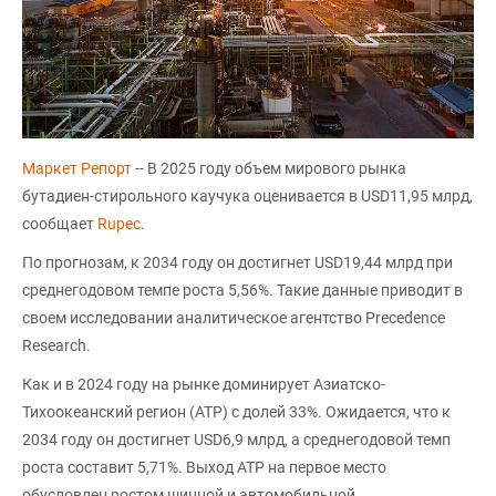
Маркет Репорт
-- В 2025 году объем мирового рынка
бутадиен-стирольного каучука оценивается в USD11,95 млрд,
сообщает
Rupec
.
По прогнозам, к 2034 году он достигнет USD19,44 млрд при
среднегодовом темпе роста 5,56%. Такие данные приводит в
своем исследовании аналитическое агентство Precedence
Research.
Как и в 2024 году на рынке доминирует Азиатско-
Тихоокеанский регион (АТР) с долей 33%. Ожидается, что к
2034 году он достигнет USD6,9 млрд, а среднегодовой темп
роста составит 5,71%. Выход АТР на первое место
обусловлен ростом шинной и автомобильной