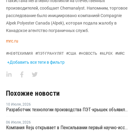
Пакистана негативно повлияли на отечественных
производителей, сообщает Chemanalyst. Напомним, торговое
расследование было инициировано компанией Compagnie
Alpek Polyester Canada (Alpek), которая подала жалобу в
Канадское агентство пограничных служб.
mrc.ru
#
НЕФТЕХИМИЯ
#
ПЭТ-ГРАНУЛЯТ
#
США
#
НОВОСТЬ
#
ALPEK
#
MRC
+Добавить все теги в фильтр
Похожие новости
10 Июля
,
2026
Разработчик технологии производства ПЭТ-крышек объявил о банкротстве
06 Июля
,
2026
Компания Reju открывает в Пенсильвании первый научно-исследовательский центр по переработке текстиля