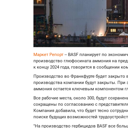
Маркет Репорт
-- BASF планирует по экономи
производство глюфосината аммония на предпр
к концу 2024 года, говорится в сообщении ко
Производство во Франкфурте будет закрыто в
производства компании будут закрыты. При 
аммония остается ключевым компонентом гл
Все рабочие места, около 300, будут сохранен
сокращены по согласованию с представителя
Компания добавила, что будет тесно сотрудн
поиске будущих возможностей трудоустройст
"На производство гербицидов BASF все боль