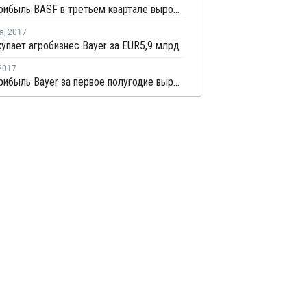
Чистая прибыль BASF в третьем квартале выросла на 50%
я
,
2017
упает агробизнес Bayer за EUR5,9 млрд
2017
Чистая прибыль Bayer за первое полугодие выросла на 14%