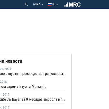
О НАС
RU
ие новости
ря
,
2024
В Кемерове запустят производство гранулированного сульфата аммония
2018
ила сделку Bayer и Monsanto
я
,
2017
Чистая прибыль Bayer за 9 месяцев выросла в 1,7 раза
я
,
2017