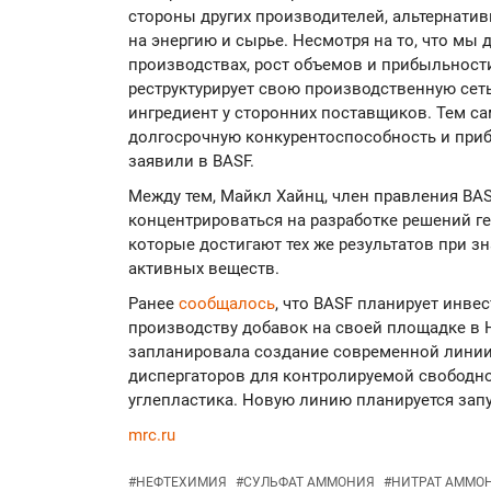
стороны других производителей, альтернатив
на энергию и сырье. Несмотря на то, что мы
производствах, рост объемов и прибыльности
реструктурирует свою производственную сеть
ингредиент у сторонних поставщиков. Тем 
долгосрочную конкурентоспособность и приб
заявили в BASF.
Между тем, Майкл Хайнц, член правления BAS
концентрироваться на разработке решений г
которые достигают тех же результатов при з
активных веществ.
Ранее
сообщалось
, что BASF планирует инве
производству добавок на своей площадке в Н
запланировала создание современной лини
диспергаторов для контролируемой свобод
углепластика. Новую линию планируется запус
mrc.ru
#
НЕФТЕХИМИЯ
#
СУЛЬФАТ АММОНИЯ
#
НИТРАТ АММО