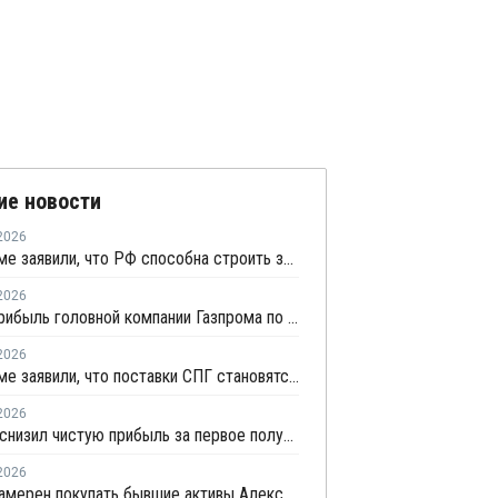
ие новости
2026
В Газпроме заявили, что РФ способна строить заводы СПГ как у себя, так и за рубежом
2026
Чистая прибыль головной компании Газпрома по РСБУ в первом полугодии составила 78 млрд рублей
2026
В Газпроме заявили, что поставки СПГ становятся менее надежным способом газоснабжения
2026
Новатэк снизил чистую прибыль за первое полугодие по МСФО на 3,1%
2026
ГНС не намерен покупать бывшие активы Алексея Митюшова