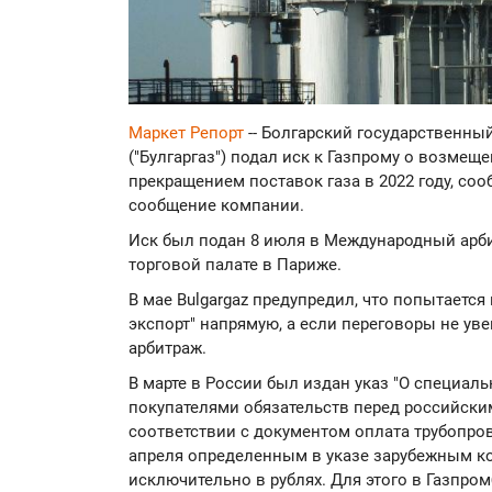
Маркет Репорт
-- Болгарский государственны
("Булгаргаз") подал иск к Газпрому о возмещ
прекращением поставок газа в 2022 году, со
сообщение компании.
Иск был подан 8 июля в Международный арб
торговой палате в Париже.
В мае Bulgargaz предупредил, что попытаетс
экспорт" напрямую, а если переговоры не уве
арбитраж.
В марте в России был издан указ "О специа
покупателями обязательств перед российски
соответствии с документом оплата трубопров
апреля определенным в указе зарубежным ко
исключительно в рублях. Для этого в Газпро