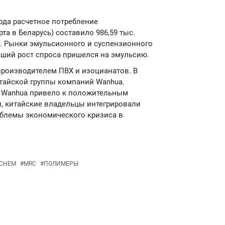
года расчетное потребление
та в Беларусь) составило 986,59 тыс.
да. Рынки эмульсионного и суспензионного
ьший рост спроса пришелся на эмульсию.
роизводителем ПВХ и изоцианатов. В
итайской группы компаний Wanhua.
 Wanhua привело к положительным
и, китайские владельцы интегрировали
облемы экономического кризиса в
DCHEM
#
MRC
#
ПОЛИМЕРЫ