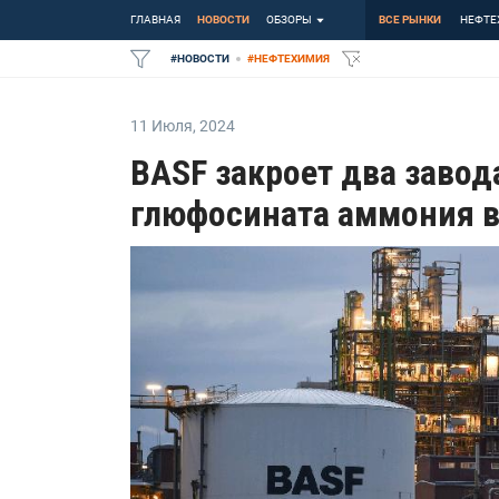
ГЛАВНАЯ
НОВОСТИ
ОБЗОРЫ
ВСЕ РЫНКИ
НЕФТЕ
#
НОВОСТИ
#
НЕФТЕХИМИЯ
11 Июля
,
2024
BASF закроет два завод
глюфосината аммония в