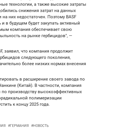
ные технологии, а также высокие затраты
 добились снижения затрат на данных
 на них недостаточен. Поэтому BASF
 и в будущем будет закупать активный
самым компания обеспечивает свою
ыльность на рынке гербицидов", —
F, заявил, что компания продолжит
ербицидов следующего поколения,
начительно более низких нормах внесения
стировать в расширение своего завода по
анкине (Китай). В частности, компания
и по производству высокоэффективных
норадикальной полимеризации
тить к концу 2025 года.
НИЯ
#
ГЕРМАНИЯ
#
НОВОСТЬ