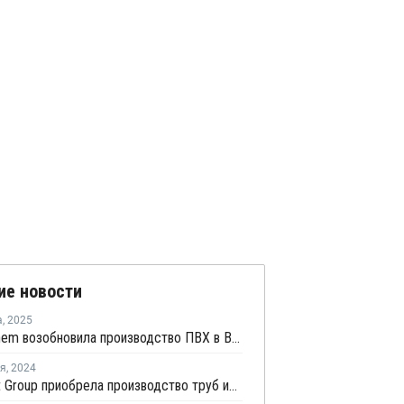
ие новости
а
,
2025
Borsodchem возобновила производство ПВХ в Венгрии после ремонта
ря
,
2024
TeraPlast Group приобрела производство труб из ПВХ и ПЭ в Венгрии