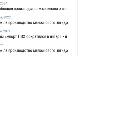
2024
MOL возобновил производство малеинового ангидрида в Венгрии
ля
,
2022
MOL закрыла производство малеинового ангидрида в Венгрии из-за технических проблем
ря
,
2021
Украинский импорт ПВХ сократился в январе - ноябре на 18%, экспорт вырос на 26%
021
MOL закрыла производство малеинового ангидрида в Венгрии на ремонт