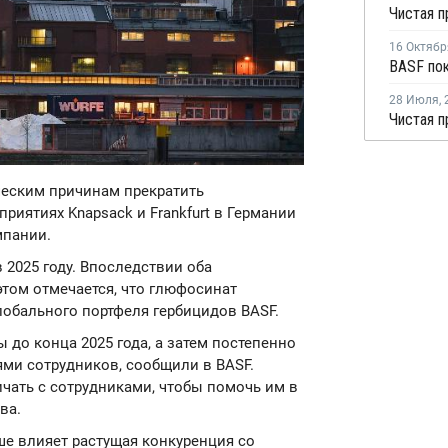
16 Октябр
BASF пок
28 Июля
,
ческим причинам прекратить
иятиях Knapsack и Frankfurt в Германии
мпании.
 2025 году. Впоследствии оба
этом отмечается, что глюфосинат
обального портфеля гербицидов BASF.
ы до конца 2025 года, а затем постепенно
ми сотрудников, сообщили в BASF.
ичать с сотрудниками, чтобы помочь им в
ва.
ше влияет растущая конкуренция со