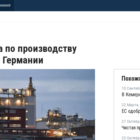
ХИМИЯ
а по производству
 Германии
Похож
10 Сентяб
22 Марта
,
ЕС одобр
27 Октябр
25 Октябр