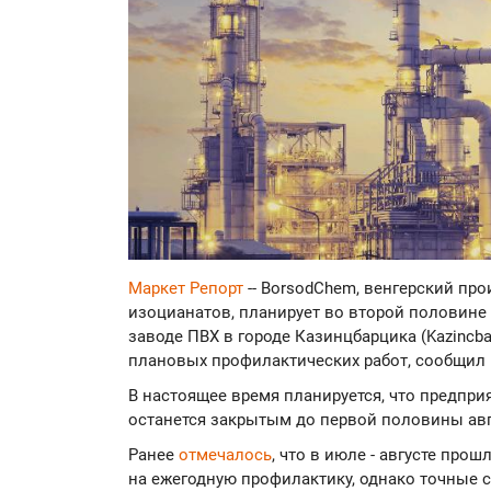
Маркет Репорт
-- BorsodChem, венгерский пр
изоцианатов, планирует во второй половине
заводе ПВХ в городе Казинцбарцика (Kazincba
плановых профилактических работ, сообщил
В настоящее время планируется, что предпри
останется закрытым до первой половины авг
Ранее
отмечалось
, что в июле - августе про
на ежегодную профилактику, однако точные 