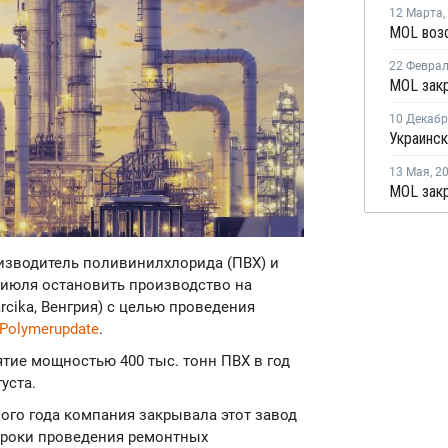
12 Марта
,
22 Февра
10 Декаб
13 Мая
,
2
оизводитель поливинилхлорида (ПВХ) и
 июля остановить производство на
rcika, Венгрия) с целью проведения
Polymerupdate
.
ятие мощностью 400 тыс. тонн ПВХ в год
уста.
шлого года компания закрывала этот завод
сроки проведения ремонтных