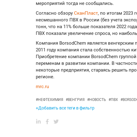
мероприятий тогда не сообщались.
Согласно обзору
СканПласт
, по итогам 2023 
несмешанного ПВХ в России (без учета экспор
тонн, что на 11% больше показателя 2022 го
ПВХ показали увеличение спроса, но наибол
Компания BorsodChem является венгерским п
2011 году компания стала собственностью к
Приобретение компании BorsodChem группой
переменам в развитии компании. В частност
некоторые предприятия, стараясь решить пр
регионе.
mrc.ru
#
НЕФТЕХИМИЯ
#
ВЕНГРИЯ
#
НОВОСТЬ
#
ПВХ
#
BORSO
+Добавить все теги в фильтр