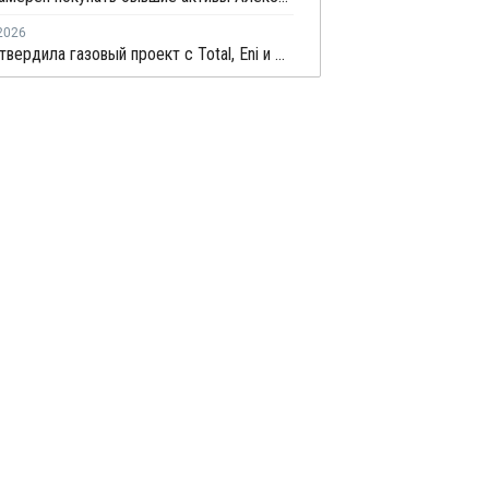
2026
ADNOC утвердила газовый проект с Total, Eni и CNPC на USD6,2 млрд